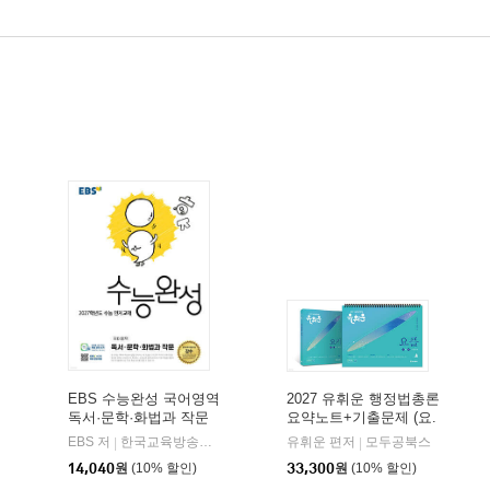
EBS 수능완성 국어영역
2027 유휘운 행정법총론
독서·문학·화법과 작문
요약노트+기출문제 (요.
(2026년)
플.)
비상교육
EBS 저
한국교육방송공사
유휘운 편저
모두공북스
|
|
|
14,040
원
(10% 할인)
33,300
원
(10% 할인)