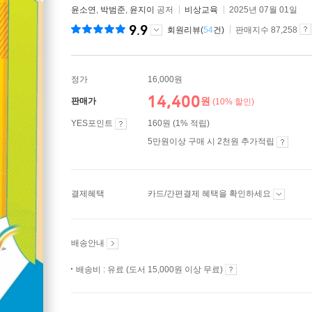
윤소연
,
박범준
,
윤지이
공저
비상교육
2025년 07월 01일
9.9
회원리뷰(
54
건)
판매지수 87,258
정가
16,000원
14,400
원
판매가
(10% 할인)
YES포인트
160원 (1% 적립)
5만원이상 구매 시 2천원 추가적립
결제혜택
카드/간편결제 혜택을 확인하세요
배송안내
배송비 : 유료 (도서 15,000원 이상 무료)