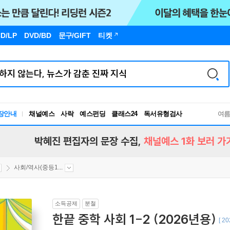
D/LP
DVD/BD
문구
/GIFT
티켓
장안내
채널예스
사락
예스펀딩
클래스24
독서유형검사
여
RBTI Lab
독서유형검사
박혜진 편집자의 문장 수집,
채널예스 1화 보러 가
사회/역사(중등1...
소득공제
분철
한끝 중학 사회 1-2 (2026년용)
[ 