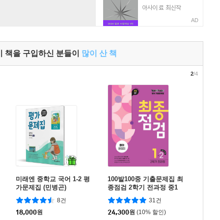
AD
이 책을 구입하신 분들이
많이 산 책
2
/4
미래엔 중학교 국어 1-2 평
100발100중 기출문제집 최
가문제집 (민병곤)
종점검 2학기 전과정 중1
영어 동아 윤정미 (2026년
8건
31건
용)
18,000
원
24,300
원
(10% 할인)