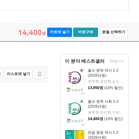
14,400
카트에 넣기
바로구매
분철 선택하기
원
이 분야 베스트셀러
더보기
올쏘 중학 역사 1-2
매
리스트에 넣기
(2026년용)
곽주현,정선희,김소망,이나경,이진영,정희연 공저
13,950
원
(10% 할인)
올쏘 중학 사회 1-2
(2026년용)
곽주현,정선희,이보람,김한솔,이아름벼리,조수진 공저
14,400
원
(10% 할인)
한끝 중등 역사 1-2
(2026년용)