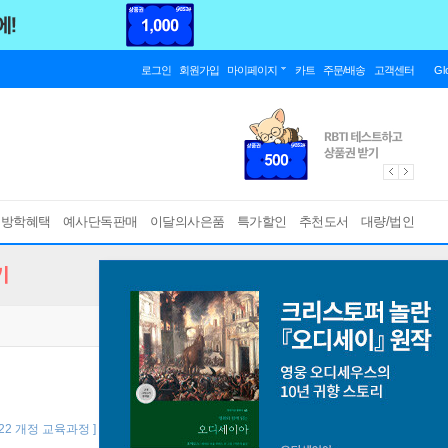
로그인
회원가입
마이페이지
카트
주문/배송
고객센터
Gl
름방학혜택
예사단독판매
이달의사은품
특가할인
추천도서
대량/법인
기
2022 개정 교육과정 ]