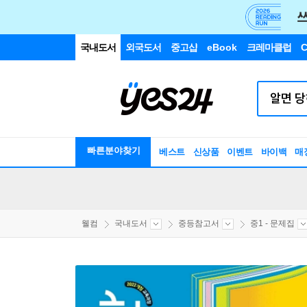
국내도서
외국도서
중고샵
eBook
크레마클럽
C
빠른분야찾기
베스트
신상품
이벤트
바이백
매
웰컴
국내도서
중등참고서
중1 - 문제집