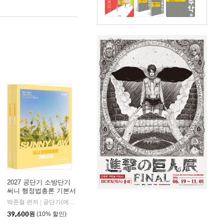
2027 공단기 소방단기
써니 행정법총론 기본서
박준철 편저
공단기(에스티유니타스)
|
39,600
원
(10% 할인)