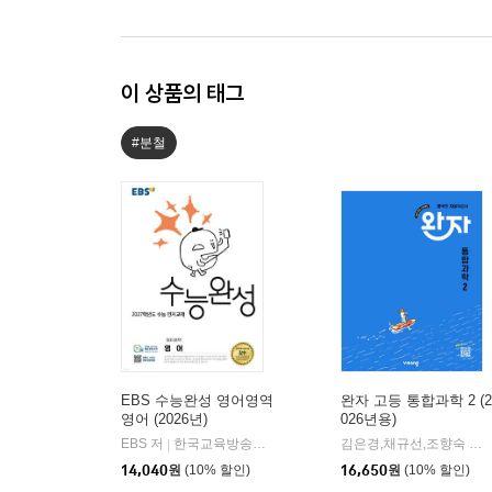
이 상품의 태그
#분철
EBS 수능완성 영어영역
완자 고등 통합과학 2 (2
영어 (2026년)
026년용)
EBS 저
한국교육방송공사
김은경,채규선,조향숙 등저
|
14,040
원
(10% 할인)
16,650
원
(10% 할인)