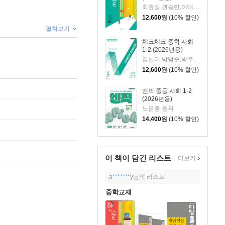
최효성,권승만,이대희 공저
12,600
원
(10% 할인)
펼쳐보기
체크체크 중학 사회
1-2 (2026년용)
김찬미,박범준,박주영,송경환,이보람,조수진 공저
12,600
원
(10% 할인)
엔픽 중등 사회 1-2
(2026년용)
노은총 등저
14,400
원
(10% 할인)
이 책이 담긴
리스트
더보기
a*******y
님의 리스트
중학교재