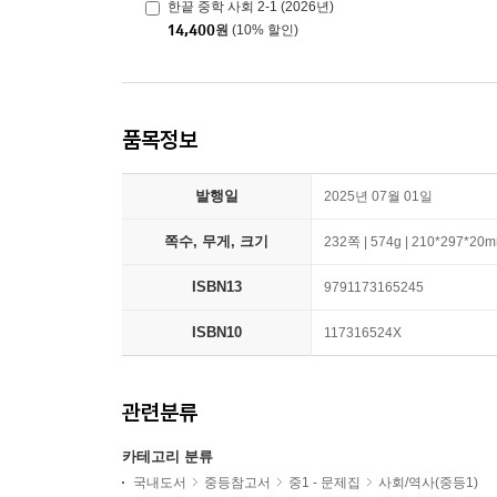
한끝 중학 사회 2-1 (2026년)
14,400
원
(10% 할인)
품목정보
발행일
2025년 07월 01일
쪽수, 무게, 크기
232쪽 | 574g | 210*297*20
ISBN13
9791173165245
ISBN10
117316524X
관련분류
카테고리 분류
국내도서
중등참고서
중1 - 문제집
사회/역사(중등1)