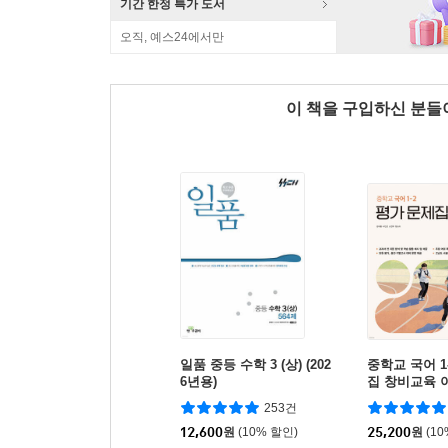
기간 한정 특가 도서
오직, 예스24에서만
이 책을 구입하신 분
일품 중등 수학 3 (상) (202
중학교 국어 1
6년용)
집 창비교육 이
년용)
253건
12,600
원
(10% 할인)
25,200
원
(1