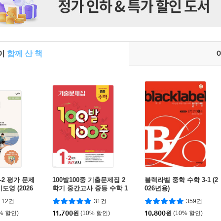
들이
함께 산 책
-2 평가 문제
100발100중 기출문제집 2
블랙라벨 중학 수학 3-1 (2
도영 (2026
학기 중간고사 중등 수학 1
026년용)
(2026년용)
12건
31건
359건
0% 할인)
11,700
원
(10% 할인)
10,800
원
(10% 할인)