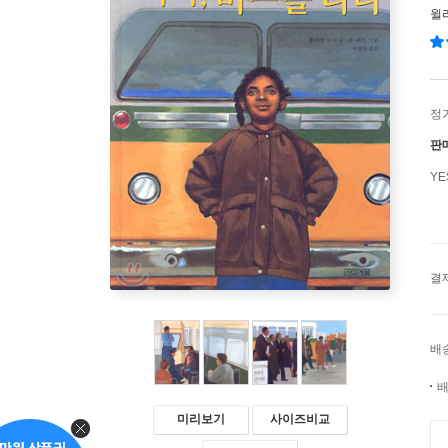
윌
정
판
Y
결
배
배
미리보기
사이즈비교