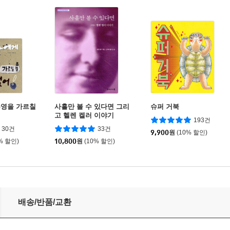
수영을 가르칠
사흘만 볼 수 있다면 그리
슈퍼 거북
고 헬렌 켈러 이야기
193건
30건
33건
9,900
원
(10% 할인)
% 할인)
10,800
원
(10% 할인)
배송/반품/교환