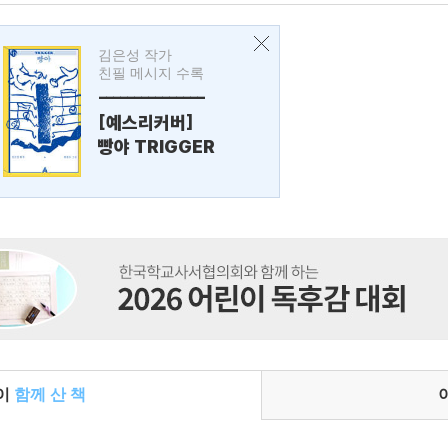
김은성 작가
친필 메시지 수록
---------------
[예스리커버]
빵야 TRIGGER
들이
함께 산 책