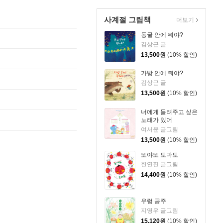
사계절 그림책
더보기
동굴 안에 뭐야?
김상근 글
13,500
원
(10% 할인)
가방 안에 뭐야?
김상근 글
13,500
원
(10% 할인)
너에게 들려주고 싶은
노래가 있어
여서윤 글그림
13,500
원
(10% 할인)
또야또 토마토
한연진 글그림
14,400
원
(10% 할인)
우렁 공주
지영우 글그림
15,120
원
(10% 할인)