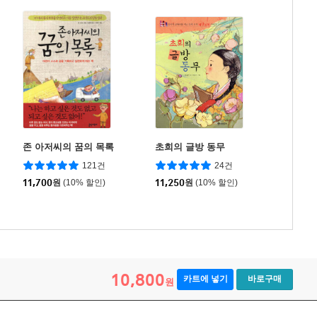
존 아저씨의 꿈의 목록
초희의 글방 동무
121건
24건
11,700
원
(10% 할인)
11,250
원
(10% 할인)
10,800
카트에 넣기
바로구매
원