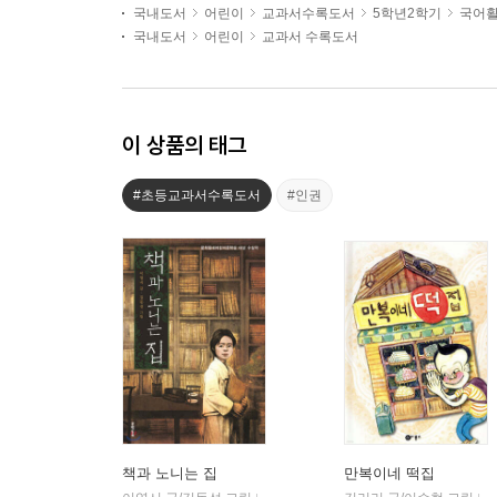
국내도서
어린이
교과서수록도서
5학년2학기
국어활
국내도서
어린이
교과서 수록도서
이 상품의 태그
#초등교과서수록도서
#인권
책과 노니는 집
만복이네 떡집