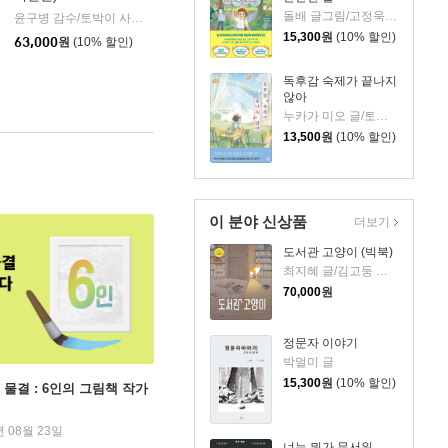
돌배 글그림/고정욱 원저
윤구병 감수/토박이 사전 편찬실 편
보리
|
15,300
원
(10% 할인)
63,000
원
(10% 할인)
독후감 숙제가 끝나지
않아
누카가 미오 글/토티 그림/김지영 역
13,500
원
(10% 할인)
이 분야 신상품
더보기
도서관 고양이 (빅북)
최지혜 글/김고둥 그림
70,000
원
정문자 이야기
박멀미 글
15,300
원
(10% 할인)
 물결 : 6인의 그림책 작가
년 08월 23일
너는 뭐가 무서워