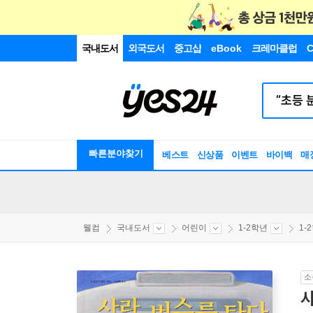
국내도서
외국도서
중고샵
eBook
크레마클럽
C
빠른분야찾기
베스트
신상품
이벤트
바이백
매
웰컴
국내도서
어린이
1-2학년
1-
소
사