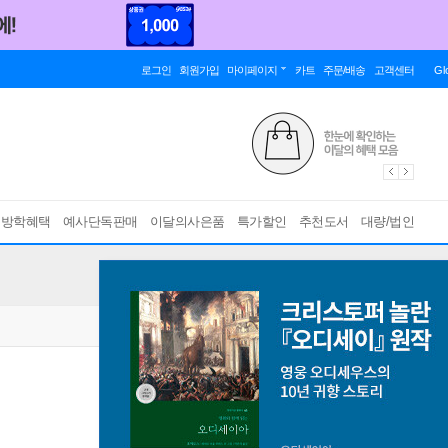
로그인
회원가입
마이페이지
카트
주문/배송
고객센터
Gl
름방학혜택
예사단독판매
이달의사은품
특가할인
추천도서
대량/법인