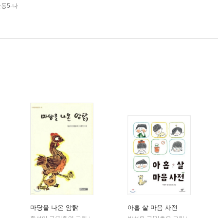
동5-나
마당을 나온 암탉
아홉 살 마음 사전