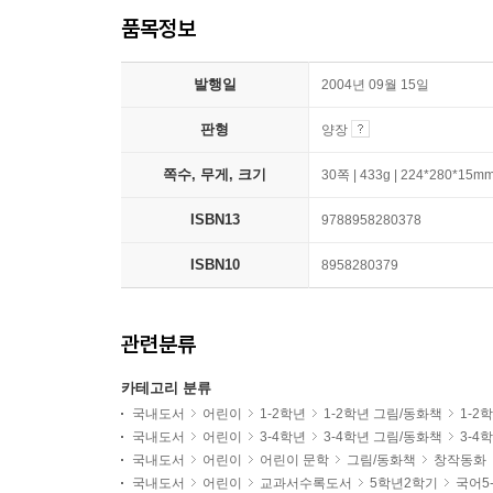
품목정보
발행일
2004년 09월 15일
판형
양장
쪽수, 무게, 크기
30쪽 | 433g | 224*280*15m
ISBN13
9788958280378
ISBN10
8958280379
관련분류
카테고리 분류
국내도서
어린이
1-2학년
1-2학년 그림/동화책
1-2
국내도서
어린이
3-4학년
3-4학년 그림/동화책
3-4
국내도서
어린이
어린이 문학
그림/동화책
창작동화
국내도서
어린이
교과서수록도서
5학년2학기
국어5