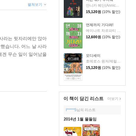
펼쳐보기
안니카 헤딘(Annica Hedin) 글/한나 클린타게 (Hanna Klinthage) 그림
15,120
원
(10% 할인)
언제까지 기다려!
에이나트 차르파티 글그림/정재원 역
12,600
원
(10% 할인)
 사라는 뒷자리에만 앉아
했습니다. 어느 날 사라
에겐 무슨 일이 일어났을
오디세이
호메로스 원저/제럴딘 매코크런 글/김재용 역/장시은 감수
15,120
원
(10% 할인)
이 책이 담긴
리스트
더보기
l*****5
님의 리스트
2014년 1월 물들임