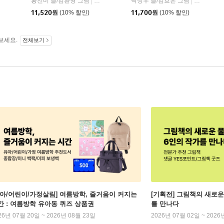
룡소
황선미 글/김환영 그림
사계절
박성우 글/김효은 그림
창비
|
|
11,520
원
(10% 할인)
11,700
원
(10% 할인)
보세요.
전체보기
유아/어린이/가정살림] 여름방학, 줄거움이 커지는
[기획전] 그림책의 새로운
간 : 여름방학 유아동 퀴즈 상품권
를 만나다
26년 07월 20일 ~ 2026년 08월 23일
2026년 07월 02일 ~ 2026