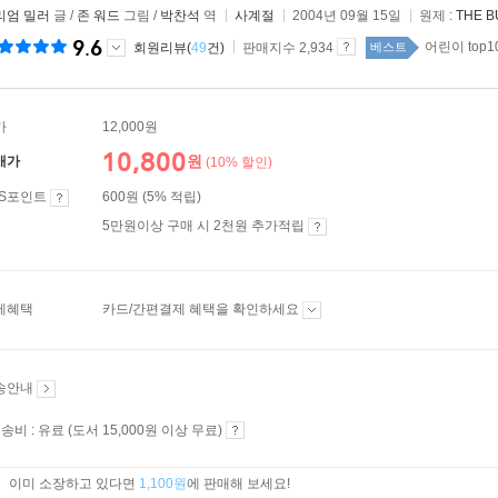
리엄 밀러
글 /
존 워드
그림 /
박찬석
역
사계절
2004년 09월 15일
원제 :
THE B
9.6
어린이 top1
회원리뷰(
49
건)
판매지수 2,934
베스트
가
12,000원
10,800
원
매가
(10% 할인)
ES포인트
600원 (5% 적립)
5만원이상 구매 시 2천원 추가적립
제혜택
카드/간편결제 혜택을 확인하세요
송안내
송비 : 유료 (도서 15,000원 이상 무료)
이미 소장하고 있다면
1,100원
에 판매해 보세요!