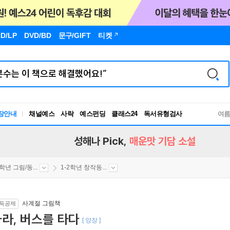
D/LP
DVD/BD
문구
/GIFT
티켓
장안내
채널예스
사락
예스펀딩
클래스24
독서유형검사
여
RBTI Lab
독서유형검사
성해나 Pick,
매운맛 기담 소설
2학년 그림/동...
1-2학년 창작동...
사계절 그림책
득공제
라, 버스를 타다
[ 양장 ]