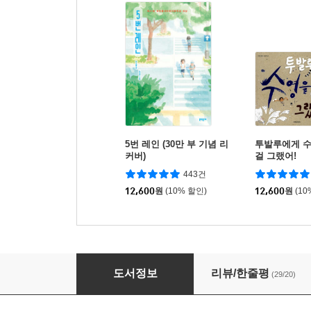
5번 레인 (30만 부 기념 리
투발루에게 
커버)
걸 그랬어!
443건
12,600
원
(10% 할인)
12,600
원
(10
사라, 버스를 타다
도서정보
리뷰/한줄평
(29/20)