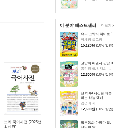
이 분야 베스트셀러
더보기
슈퍼 코딱지 히어로 1
박세랑 글그림
15,120
원
(10% 할인)
고양이 해결사 깜냥 9
홍민정 글/김재희 그림
12,600
원
(10% 할인)
단 하루! 시간을 배송
하는 하늘 택배
김경미 저
12,600
원
(10% 할인)
보리 국어사전 (2025년
웹툰동화 다정한 말,
최신판)
단단한 말