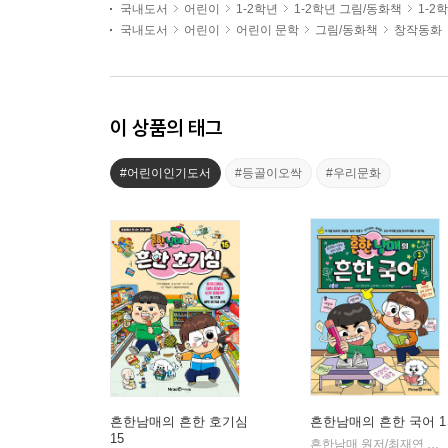
국내도서
어린이
1-2학년
1-2학년 그림/동화책
1-2
국내도서
어린이
어린이 문학
그림/동화책
창작동화
이 상품의 태그
#어린이인기도서
#등골이오싹
#우리문화
흔한남매의 흔한 호기심
흔한남매의 흔한 국어 1
15
흔한남매 원저/최재연 글/도니패밀리 그림