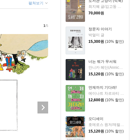
도서관 고양이 (빅북)
펼쳐보기
최지혜 글/김고둥 그림
70,000
원
1
/5
정문자 이야기
박멀미 글
15,300
원
(10% 할인)
너는 뭐가 무서워
안니카 헤딘(Annica Hedin) 글/한나 클린타게 (Hanna Klinthage) 그림
15,120
원
(10% 할인)
언제까지 기다려!
에이나트 차르파티 글그림/정재원 역
12,600
원
(10% 할인)
오디세이
호메로스 원저/제럴딘 매코크런 글/김재용 역/장시은 감수
15,120
원
(10% 할인)