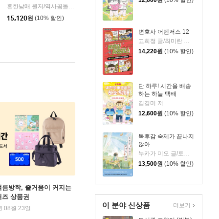
흔한남매 원저/역사곰돌이 글/유난희 그림/미래엔 역사 교과서 집필진,흔한컴퍼니 감수
15,120
원
(10% 할인)
변호사 어벤저스 12
고희정 글/최미란 그림/신주영 감수
14,220
원
(10% 할인)
단 하루! 시간을 배송
하는 하늘 택배
김경미 저
12,600
원
(10% 할인)
독후감 숙제가 끝나지
않아
누카가 미오 글/토티 그림/김지영 역
13,500
원
(10% 할인)
여름방학, 줄거움이 커지는
퀴즈 상품권
이 분야 신상품
더보기
년 08월 23일