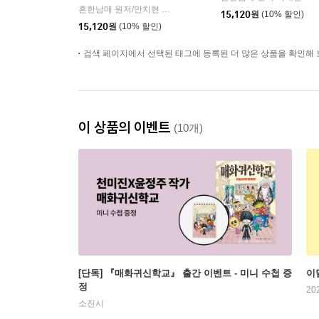
흔한남매 원저/안치현 글/유난희 그림/이정모,흔한컴퍼니 감수
|
15,120
원
(10% 할인)
15,120
원
(10% 할인)
검색 페이지에서 선택된 태그에 등록된 더 많은 상품을 확인해 
이 상품의 이벤트
(10개)
[단독] 『매화귀신학교』 출간 이벤트 - 미니 수첩 증
이
정
20
소진시