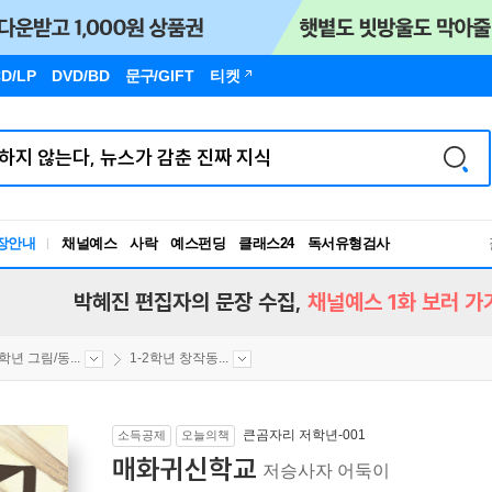
D/LP
DVD/BD
문구
/GIFT
티켓
독서유형검사
장안내
채널예스
사락
예스펀딩
클래스24
RBTI Lab
독서유형검사
박혜진 편집자의 문장 수집,
채널예스 1화 보러 가
2학년 그림/동...
1-2학년 창작동...
큰곰자리 저학년-001
소득공제
오늘의책
매화귀신학교
저승사자 어둑이