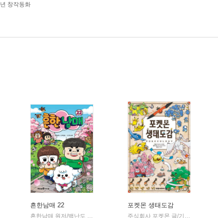
학년 창작동화
흔한남매 22
포켓몬 생태도감
미래엔아이세움
흔한남매 원저/백난도 글/유난희 그림/흔한컴퍼니 감수
미래엔아이세움
주식회사 포켓몬 글/기노시타 치히로 그림/이선희 역
|
|