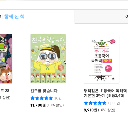
들이
함께 산 책
드 28
친구를 찾습니다
뿌리깊은 초등국어 독해력
기본편 3단계 (초등3,4학
% 할인)
16건
년)
1,000건
11,700
원
(10% 할인)
8,910
원
(10% 할인)