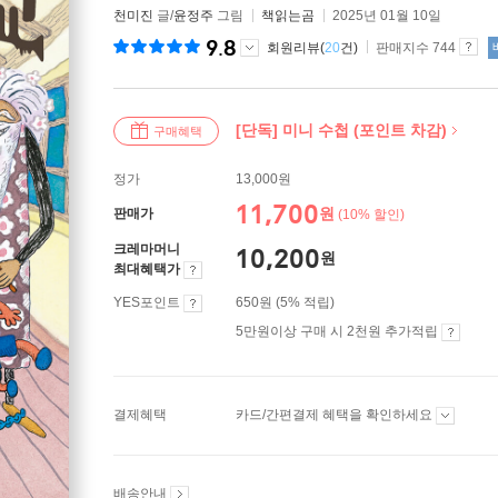
천미진
글/
윤정주
그림
책읽는곰
2025년 01월 10일
9.8
회원리뷰(
20
건)
판매지수 744
[단독] 미니 수첩 (포인트 차감)
구매혜택
정가
13,000원
11,700
원
판매가
(10% 할인)
크레마머니
10,200
원
최대혜택가
YES포인트
650원 (5% 적립)
5만원이상 구매 시 2천원 추가적립
결제혜택
카드/간편결제 혜택을 확인하세요
배송안내