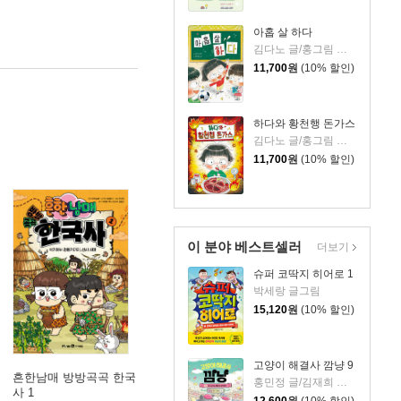
아홉 살 하다
김다노 글/홍그림 그림
11,700
원
(10% 할인)
하다와 황천행 돈가스
김다노 글/홍그림 그림
11,700
원
(10% 할인)
이 분야 베스트셀러
더보기
슈퍼 코딱지 히어로 1
박세랑 글그림
15,120
원
(10% 할인)
고양이 해결사 깜냥 9
흔한남매 방방곡곡 한국
홍민정 글/김재희 그림
사 1
대원씨아이(단행)(대원키즈)
|
12,600
원
(10% 할인)