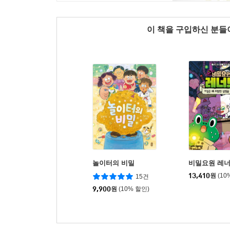
이 책을 구입하신 분
놀이터의 비밀
비밀요원 레너
13,410
원
(10
15건
9,900
원
(10% 할인)