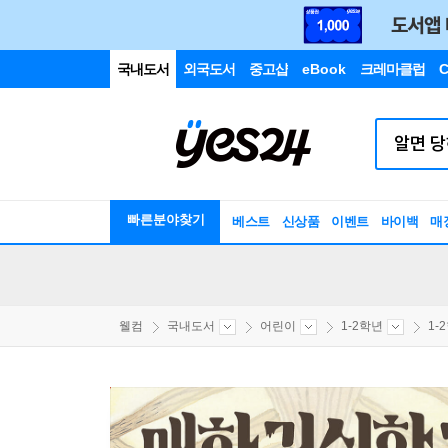
국내도서
외국도서
중고샵
eBook
크레마클럽
C
빠른분야찾기
베스트
신상품
이벤트
바이백
매
웰컴
국내도서
어린이
1-2학년
1-