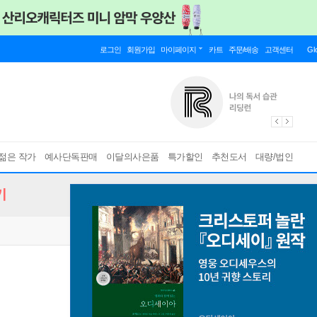
로그인
회원가입
마이페이지
카트
주문/배송
고객센터
Gl
젊은 작가
예사단독판매
이달의사은품
특가할인
추천도서
대량/법인
기