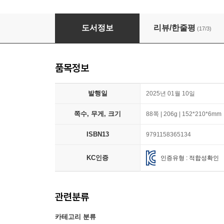
매화귀신학교
도서정보
리뷰/한줄평
(17/3)
품목정보
발행일
2025년 01월 10일
쪽수, 무게, 크기
88쪽 | 206g | 152*210*6mm
ISBN13
9791158365134
KC인증
인증유형 : 적합성확인
관련분류
카테고리 분류