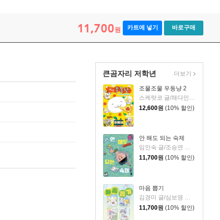
11,700
카트에 넣기
바로구매
원
큰곰자리 저학년
더보기
조물조물 우동냥 2
스케랏코 글/채다인 역
12,600
원
(10% 할인)
안 해도 되는 숙제
임인숙 글/조승연 그림
11,700
원
(10% 할인)
마음 뽑기
김경미 글/심보영 그림
11,700
원
(10% 할인)