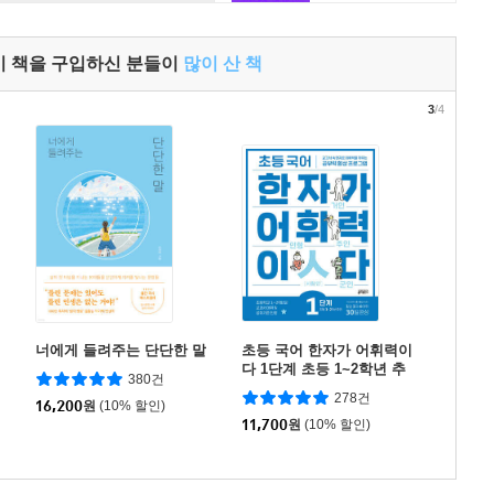
이 책을 구입하신 분들이
많이 산 책
3
/4
너에게 들려주는 단단한 말
초등 국어 한자가 어휘력이
다 1단계 초등 1~2학년 추
380건
천
278건
16,200
원
(10% 할인)
11,700
원
(10% 할인)