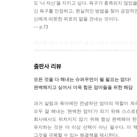
도 ‘나 자신’을 지키고 싶다. 욕구가 충족되지 않았
신 욕구를 인정하고, 현실적인 방법을 찾아 긍정적인
신에게 따뜻한 위로의 말을 건네는 것이다.
--- p.73
육아를 하다 보면 무엇이 옳고 그른지 판단하지 못하
정은 때로 폭력으로 이어져 관계에 상처를 남기기도
휘둘리는 자신을 발견하게 된다. 과연 감정을 조절
출판사 리뷰
고 느낄 만큼, 감정 조절은 어려운 일이다. 실제로
을 하는 전두엽이 짧게는 30초에서 길게는 3분 동안
모든 것을 다 해내는 슈퍼우먼이 될 필요는 없다!
--- p.107
완벽해지고 싶어서 더욱 힘든 엄마들을 위한 해답
미국의 심리학자 윌리엄 제임스와 덴마크의 심리학자 
과거 살림과 육아에만 전념하던 엄마의 역할이 계속
극→감정→신체적 변화’가 아니라 ‘자극→신체적 변
모두 잘 해내는 ‘완벽한 엄마’가 되기 위해 스스
의 행동으로 인해 화가 났을 때를 떠올려보자. 화
회사에서도 뒤처지지 않기 위해 항상 완벽해야 한
본 적 있을 것이다. 두 학자의 이론에 의하면 감정
유지하는 것은 더 이상 선택이 아닌 필수다. 이
--- p.114
그것을 극복할 수 있는 해결책을 제시한다.