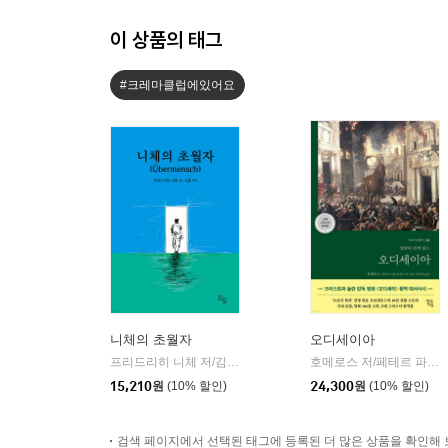
이 상품의 태그
#크레마클럽에있어요
니체의 초월자
오디세이아
프리드리히 니체 저/김철 편역
히읏
호메로스 저/페테르 파울 루벤스 그림/박문재 역
|
15,210
원
(10% 할인)
24,300
원
(10% 할인)
검색 페이지에서 선택된 태그에 등록된 더 많은 상품을 확인해 