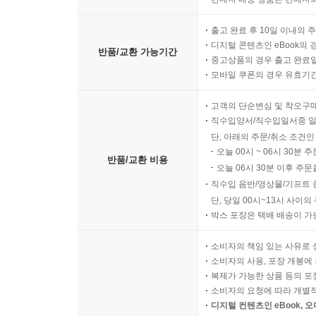
출고 완료 후 10일 이내의 
디지털 콘텐츠인 eBook의 
반품/교환 가능기간
중고상품의 경우 출고 완료일
모바일 쿠폰의 경우 유효기간(
고객의 단순변심 및 착오구
직수입양서/직수입일서중 일
단, 아래의 주문/취소 조건인
오늘 00시 ~ 06시 30분 
반품/교환 비용
오늘 06시 30분 이후 주문
직수입 음반/영상물/기프트 
단, 당일 00시~13시 사이
박스 포장은 택배 배송이 가
소비자의 책임 있는 사유로 
소비자의 사용, 포장 개봉에 
복제가 가능한 상품 등의 포장을 
소비자의 요청에 따라 개별
디지털 컨텐츠인 eBook, 