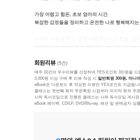
꿈과 목표를 활용하는 일이 귀찮거나 불편하다는 사
가장 어렵고 힘든, 초보 엄마의 시간
까봐 전전긍긍하며 막연한 미래를 꿈꾸는 일 자체가
복잡한 감정들을 정리하고 온전한 나로 행복해지는
스를 받는 일이다. 하지만 현명하게 판단해야 한다
다면 가치 있지 않을까? 꿈과 목표를 통한 혜택은 삶의
아무리 다짐을 하고 굳게 마음먹는다고 한들, 엄마
누구를 위한 것인지조차 헷갈린다. 저자는 열심히 
--- p.203
챙김이라고 이야기한다. 마음 챙김은 좋은 엄마의 삶을
회원리뷰
동시에 찾을 수 있는 길이라는 것이다. 저자는 책
(9건)
기준을 찾는 것, 둘째, 내 마음의 욕구를 관찰하고 
매주 10건의 우수리뷰를 선정하여 YES포인트 3만원을 드
3,000원 이상 구매 후 리뷰 작성 시
일반회원 300원, 마니아
가지 방법은 엄마로서의 삶뿐만 아니라 한 개인으로
eBook은 다운로드 후 작성한 리뷰만 YES포인트 지급됩니
클래스는 첫번째 회차 주문확정 시점부터 마지막 회차 주문
내 마음과 감정을 체크하고 고민해 볼 수 있는 20
사락 독서모임으로 진행된 클래스는 사락 독서모임 게시판
eBook 페이백, CD/LP, DVD/Blu-ray, 패션 및 판매금
저자는 워킹맘과 전업맘이라는 이분법적인 잣대 사
가장 중요하다는 메시지를 전하며, 엄마를 넘어 ‘나
있는 소소한 마음 챙김 방법부터, 엄마로서의 정체
육아와 살림의 틈새에서 자신을 위한 시간과 공간을