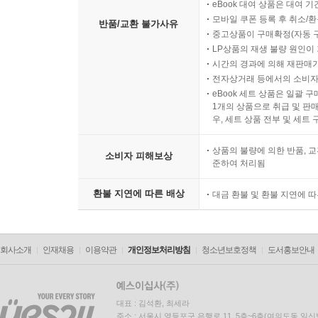
eBook 대여 상품은 대여 기
모바일 쿠폰 등록 후 취소/환
반품/교환 불가사유
중고상품이 구매확정(자동 
LP상품의 재생 불량 원인이 기
시간의 경과에 의해 재판매가
전자상거래 등에서의 소비자
eBook 세트 상품은 일괄 
1개의 상품으로 취급 및 판매
우, 세트 상품 전부 및 세트
상품의 불량에 의한 반품, 교
소비자 피해보상
준하여 처리됨
환불 지연에 따른 배상
대금 환불 및 환불 지연에 
회사소개
인재채용
이용약관
개인정보처리방침
청소년보호정책
도서홍보안내
대표 : 김석환, 최세라
주소 : 서울시 영등포구 은행로 11, 5층~6층(여의도동,일신