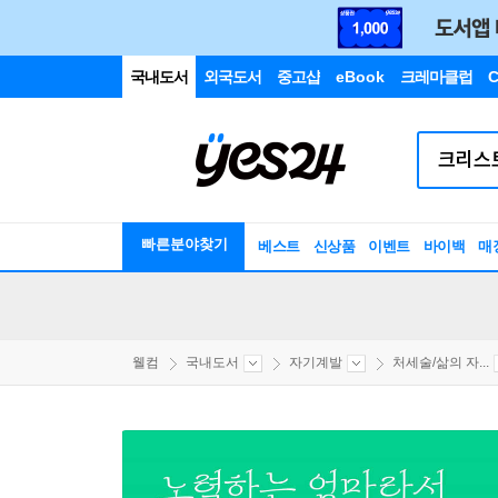
국내도서
외국도서
중고샵
eBook
크레마클럽
C
빠른분야찾기
베스트
신상품
이벤트
바이백
매
웰컴
국내도서
자기계발
처세술/삶의 자...