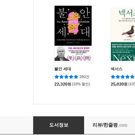
불안 세대
넥서스
260건
22,320
원
(10% 할인)
25,020
원
(1
나사는 어떻게 일하는가
도서정보
리뷰/한줄평
(19/0)