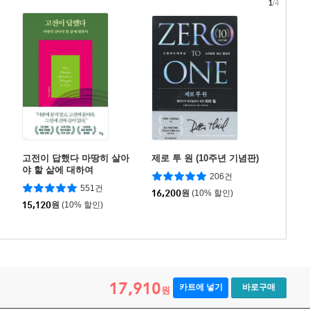
1
/4
고전이 답했다 마땅히 살아
제로 투 원 (10주년 기념판)
야 할 삶에 대하여
206건
551건
16,200
원
(10% 할인)
15,120
원
(10% 할인)
17,910
카트에 넣기
바로구매
원