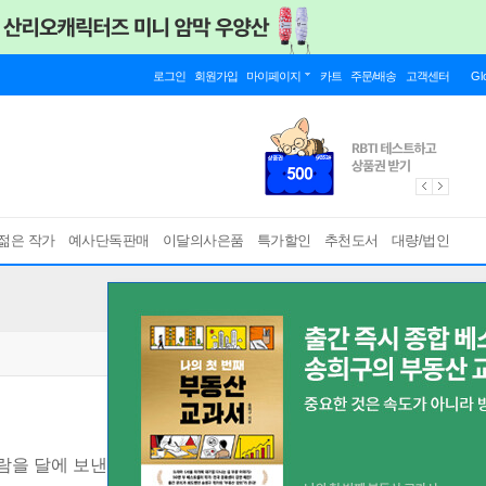
로그인
회원가입
마이페이지
카트
주문/배송
고객센터
Gl
젊은 작가
예사단독판매
이달의사은품
특가할인
추천도서
대량/법인
람을 달에 보낸 우주산업 선두주자의 비하인드 히스토리