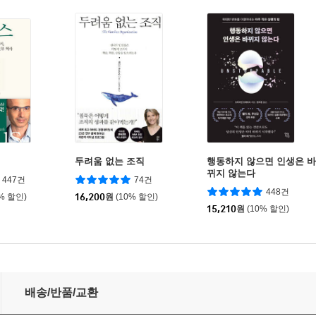
두려움 없는 조직
행동하지 않으면 인생은 바
뀌지 않는다
447건
74건
448건
0% 할인)
16,200
원
(10% 할인)
15,210
원
(10% 할인)
배송/반품/교환