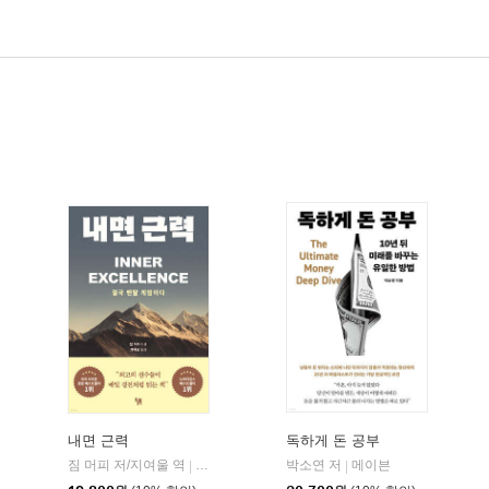
내면 근력
독하게 돈 공부
짐 머피 저/지여울 역
현대지성
윌북(willbook)
박소연 저
메이븐
|
|
|