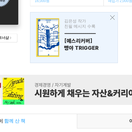
16,000원
매입가 2,000
김은성 작가
친필 메시지 수록
---------------
트너샵
[예스리커버]
빵야 TRIGGER
들이
함께 산 책