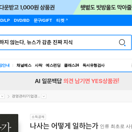
D/LP
DVD/BD
문구
/GIFT
티켓
장안내
채널예스
사락
예스펀딩
클래스24
독서유형검사
RBTI Lab
독서유형검사
AI 일문백답
의견 남기면 YES상품권!
경영관리/기업경...
소득공제
나사는 어떻게 일하는가
인류 최초로 사