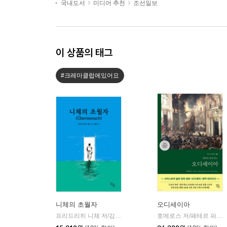
국내도서
미디어 추천
조선일보
이 상품의 태그
#크레마클럽에있어요
니체의 초월자
오디세이아
프리드리히 니체 저/김철 편역
히읏
호메로스 저/페테르 파울 루벤스 그림/박문재 역
|