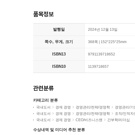
품목정보
발행일
2024년 12월 13일
쪽수, 무게, 크기
368쪽 | 152*225*25mm
ISBN13
9791139718652
ISBN10
1139718657
관련분류
카테고리 분류
국내도서
경제 경영
경영관리/전략/경영학
경영관리/기
국내도서
경제 경영
경영관리/전략/경영학
조직/인적자
국내도서
경제 경영
CEO/비즈니스맨
간부학/리더십
수상내역 및 미디어 추천 분류