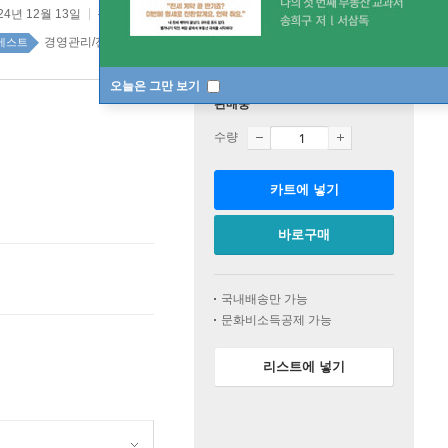
24년 12월 13일
원제 :
Leadership Moments from NASA
경영관리/전략/경영학 top100 2주
베스트
오늘은 그만 보기
판매중
수량
카트에 넣기
바로구매
국내배송만 가능
문화비소득공제 가능
리스트에 넣기