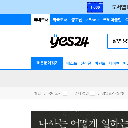
국내도서
외국도서
중고샵
eBook
크레마클럽
C
빠른분야찾기
베스트
신상품
이벤트
바이백
매
웰컴
국내도서
경제 경영
경영관리/전략/...