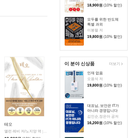
18,900
원
(10% 할인)
모두를 위한 반도체
특별 과외
이봉렬 저
19,800
원
(10% 할인)
이 분야 신상품
더보기
인재 없음
오용석 저
19,800
원
(10% 할인)
대표님, 보안은 IT가
아니라 경영입니다
김인순,정은아 공저
16,200
원
(10% 할인)
테오
앨런 레비 저/노지양 역
오팬하우스
|