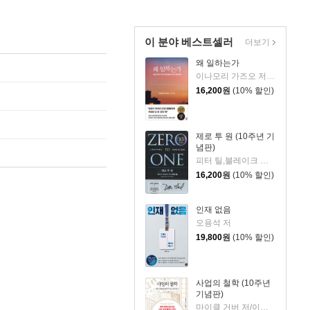
이 분야 베스트셀러
더보기
왜 일하는가
이나모리 가즈오 저/김윤경 역
16,200
원
(10% 할인)
제로 투 원 (10주년 기
념판)
피터 틸,블레이크 매스터스 공저/이지연
16,200
원
(10% 할인)
인재 없음
오용석 저
19,800
원
(10% 할인)
사업의 철학 (10주년
기념판)
마이클 거버 저/이제용 역