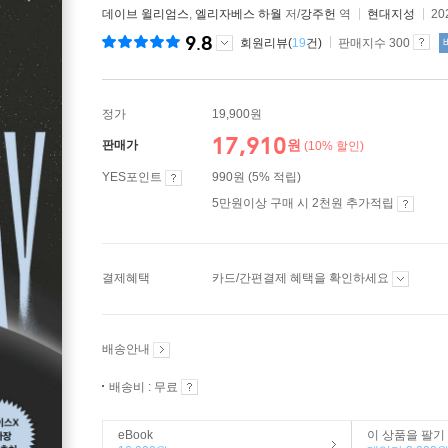
데이브 윌리엄스
,
엘리자베스 하월
저/
강주헌
역
현대지성
20
9.8
회원리뷰(
19
건)
판매지수 300
정가
19,900원
17,910
원
판매가
(10% 할인)
YES포인트
990원 (5% 적립)
5만원이상 구매 시 2천원 추가적립
결제혜택
카드/간편결제 혜택을 확인하세요
배송안내
배송비 : 무료
eBook
이 상품을 팔기