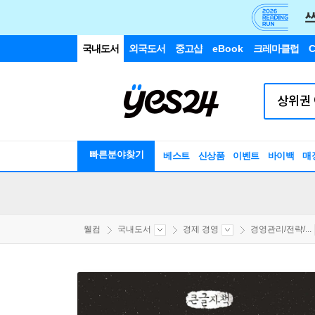
국내도서
외국도서
중고샵
eBook
크레마클럽
C
빠른분야찾기
베스트
신상품
이벤트
바이백
매
웰컴
국내도서
경제 경영
경영관리/전략/...