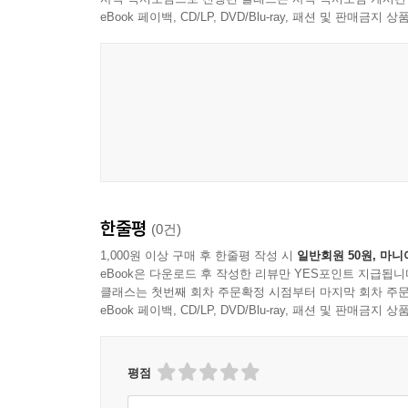
있었다. 이미 수많은 경제경영서가 있음에도 저자가 
eBook 페이백, CD/LP, DVD/Blu-ray, 패션 및 판매금
어려운 큰 목표를 설정하고, 노력하고, 실패하는 과
저자 데이브 윌리엄스는 캐나다 출신의 우주비행사
과정에서 모두의 생각과 의견을 솔직하게 공유할 수
존슨 우주 센터에서 근무했고, 우주 및 생명과학부
깨달을 수 있었다.
CEO로 근무하며 직원 4,500명을 직접 이끌었다.
- 백종화 (리더십 코치, 그로플 대표, 『요즘 팀장
윌리엄스는 나사에서 일하며 역사의 산증인들을 직
60년 비하인드 히스토리가 우주 전문 칼럼니스트
궁금한가? 바로 여기서 나사만의 일하는 방식과 인
한줄평
(0건)
1,000원 이상 구매 후 한줄평 작성 시
일반회원 50원, 마니
eBook은 다운로드 후 작성한 리뷰만 YES포인트 지급됩니
클래스는 첫번째 회차 주문확정 시점부터 마지막 회차 주문
eBook 페이백, CD/LP, DVD/Blu-ray, 패션 및 판매금
평점