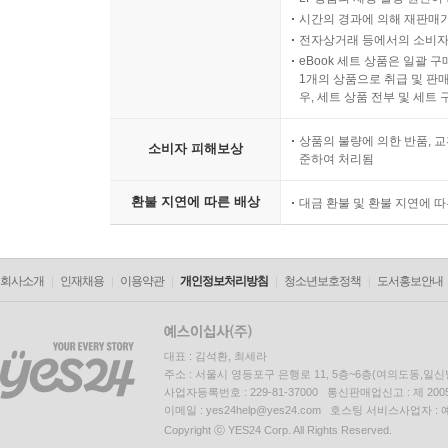
시간의 경과에 의해 재판매가
전자상거래 등에서의 소비자
eBook 세트 상품은 일괄 
1개의 상품으로 취급 및 판매
우, 세트 상품 전부 및 세트
상품의 불량에 의한 반품, 교
소비자 피해보상
준하여 처리됨
환불 지연에 따른 배상
대금 환불 및 환불 지연에 
회사소개
인재채용
이용약관
개인정보처리방침
청소년보호정책
도서홍보안내
대표 : 김석환, 최세라
주소 : 서울시 영등포구 은행로 11, 5층~6층(여의도동,일신
사업자등록번호 : 229-81-37000 통신판매업신고 : 제 200
이메일 : yes24help@yes24.com 호스팅 서비스사업자 :
Copyright ⓒ YES24 Corp. All Rights Reserved.