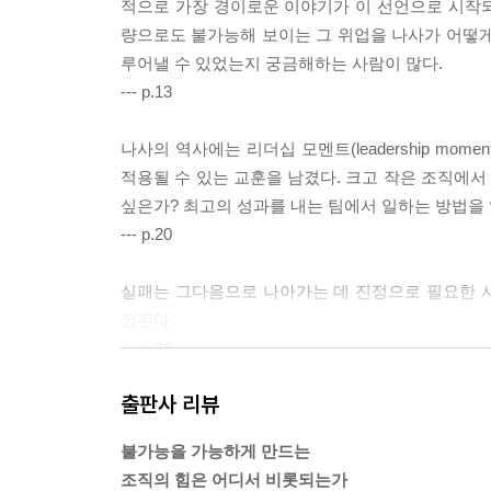
적으로 가장 경이로운 이야기가 이 선언으로 시작
량으로도 불가능해 보이는 그 위업을 나사가 어떻게
루어낼 수 있었는지 궁금해하는 사람이 많다.
--- p.13
나사의 역사에는 리더십 모멘트(leadership mo
적용될 수 있는 교훈을 남겼다. 크고 작은 조직에
싶은가? 최고의 성과를 내는 팀에서 일하는 방법을
--- p.20
실패는 그다음으로 나아가는 데 진정으로 필요한 
정된다.
--- p.26
출판사 리뷰
오늘날의 유인 우주비행은 머큐리와 제미니 프로그
점검에 사용되는 초석을 놓았으며, 실패를 통해 배
불가능을 가능하게 만드는
에 지금도 여전히 유효하다.
조직의 힘은 어디서 비롯되는가
--- p.57