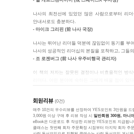
미아”라는 멸칭을 얻고 전 세계로부터 조롱을 당했다
--- p.316
그러나 지금의 나사는 어떠한가? 나사를 필두로
나사의 최전선에 있었던 많은 사람으로부터 리더
국가가 되었다. 아폴로 1호의 비극적 사건을 교훈 
안내서로도 충분하다.
발자국을 남겼다. 또한 나사는 리스크를 무릅쓰고
- 마이크 그리핀 (前 나사 국장)
발사된 지 30년이 지난 지금도 정상적으로 작동하며
그들은 처음에 실패했다고 해서 결코 좌절하거나 
나사는 뛰어난 리더들 덕분에 끊임없이 동기를 부여
혁신을 거듭해 끝끝내 성공했다. “실패는 성공의 
나사의 성공적인 리더십의 본질을 포착하고, 그들의
증명한 조직이다. 그 모든 7전8기의 스토리를 이 한
- 조 로젠버그 (前 나사 우주비행국 관리자)
이 책의 저자는 잘못된 결정이나 비효율적인 방식
지상 최고 조직 NASA의
리더다. 어떤 분야에 속하든 그에게 배울 점이 있
조직 문화 인사이트
리더 주변의 인재들에게 있다. 이 책을 통해 당신도 
- 짐 웨더비 (前 미군 해군 장교, 나사 우주비행사)
“대부분 조직이 효과가 있었던 리더십을 세세하게
회원리뷰
(0건)
그저 되풀이하는 식으로 구성원을 가르치며 성장을 도모
‘조직은 어떻게 성장해야 하는가?’ 이 책에서 인
매주 10건의 우수리뷰를 선정하여 YES포인트 3만원을 드
3,000원 이상 구매 후 리뷰 작성 시
일반회원 300원, 마니아
누구도 꿈꾸지 못하는 큰 비전을 제시하고, 최고
대다수 조직은 실패를 꺼리고 변화를 싫어한다. 그
eBook은 다운로드 후 작성한 리뷰만 YES포인트 지급됩니
객관적으로 분석하고 새로운 문화를 창조하려는 노력
했다. 세상에 나사만큼 온갖 산전수전을 겪은 조
클래스는 첫번째 회차 주문확정 시점부터 마지막 회차 주문
함께 위기 상황에서 거듭된 피드백을 통해 지금의 
사락 독서모임으로 진행된 클래스는 사락 독서모임 게시판