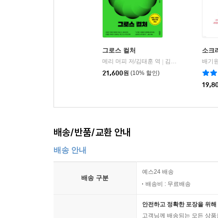
그로스 컬처
소크
메리 머피 저/김태훈 역
김영사
배기원
|
21,600
원
(10% 할인)
19,8
배송/반품/교환 안내
배송 안내
예스24 배송
배송 구분
배송비 : 무료배송
안전하고 정확한 포장을 위해 
고객님께 배송되는 모든 상품을