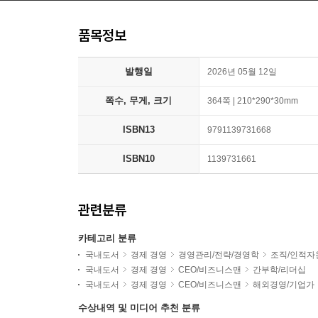
품목정보
발행일
2026년 05월 12일
쪽수, 무게, 크기
364쪽 | 210*290*30mm
ISBN13
9791139731668
ISBN10
1139731661
관련분류
카테고리 분류
국내도서
경제 경영
경영관리/전략/경영학
조직/인적자
국내도서
경제 경영
CEO/비즈니스맨
간부학/리더십
국내도서
경제 경영
CEO/비즈니스맨
해외경영/기업가
수상내역 및 미디어 추천 분류