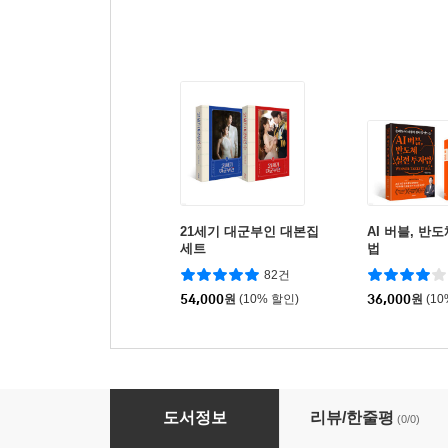
21세기 대군부인 대본집
AI 버블, 반
세트
법
82건
54,000
원
(10% 할인)
36,000
원
(1
나사는 어떻게 일하는가 (큰글자책)
도서정보
리뷰/한줄평
(0/0)