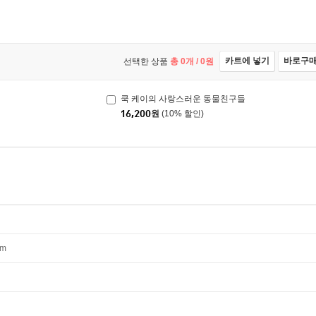
카트에 넣기
바로구
선택한 상품
총
0
개 /
0
원
쿡 케이의 사랑스러운 동물친구들
16,200
원
(10% 할인)
mm