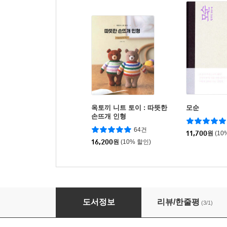
옥토끼 니트 토이 : 따뜻한
모순
손뜨개 인형
64건
11,700
원
(10
16,200
원
(10% 할인)
쿡 케이의 오밀조밀 귀여운 친구들
도서정보
리뷰/한줄평
(3/1)