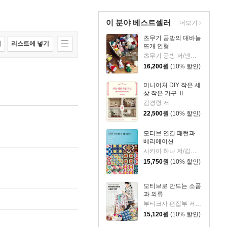
이 분야 베스트셀러
더보기
츠무기 공방의 대바늘
매
리스트에 넣기
뜨개 인형
츠무기 공방 저/엔도 아야꼬 감수/김진아 역
16,200
원
(10% 할인)
미니어처 DIY 작은 세
상 작은 가구 Ⅱ
김경령 저
22,500
원
(10% 할인)
모티브 연결 패턴과
베리에이션
사카이 하나 저/김한나 역/김수산나 감수
15,750
원
(10% 할인)
모티브로 만드는 소품
과 의류
부티크사 편집부 저/김한나 역/김수산나 감수
15,120
원
(10% 할인)