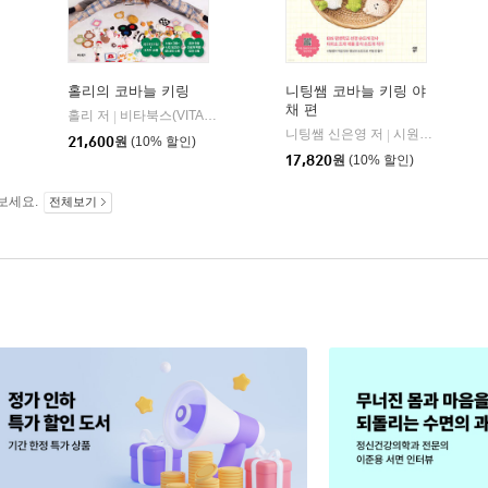
홀리의 코바늘 키링
니팅쌤 코바늘 키링 야
채 편
홀리 저
비타북스(VITABOOKS)
|
참돌
니팅쌤 신은영 저
시원북스
|
|
21,600
원
(10% 할인)
17,820
원
(10% 할인)
보세요.
전체보기