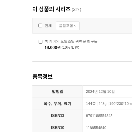
이 상품의 시리즈
(2개)
품절포함
전체
쿡 케이의 오밀조밀 귀여운 친구들
18,000
원
(10% 할인)
품목정보
발행일
2024년 12월 10일
쪽수, 무게, 크기
144쪽 | 448g | 190*230*10
ISBN13
9791188554843
ISBN10
1188554840