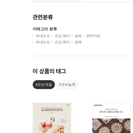
관련분류
카테고리 분류
국내도서
건강 취미
공예
DIY/기타
국내도서
건강 취미
공예
이 상품의 태그
#손뜨개질
#코바늘책