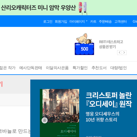
로그인
회원가입
마이페이지
카트
주문/배송
고객센터
Gl
젊은 작가
예사단독판매
이달의사은품
특가할인
추천도서
대량/법인
기
코바늘로 만드는 손뜨개 인형 15