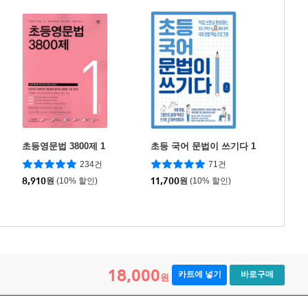
초등영문법 3800제 1
초등 국어 문법이 쓰기다 1
234건
71건
8,910
원
(10% 할인)
11,700
원
(10% 할인)
18,000
카트에 넣기
바로구매
원