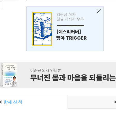
김은성 작가
친필 메시지 수록
---------------
[예스리커버]
빵야 TRIGGER
들이
함께 산 책