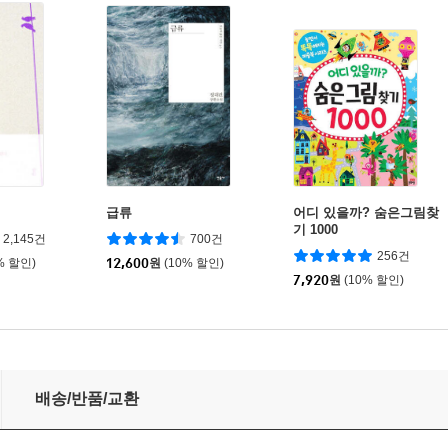
급류
어디 있을까? 숨은그림찾
기 1000
2,145건
700건
256건
% 할인)
12,600
원
(10% 할인)
7,920
원
(10% 할인)
배송/반품/교환