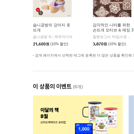
숩니공방의 강아지 옷
감각적인 니터를 위한
뜨개
손뜨개 모티브 & 에징 3
00
숩니공방 저
제우미디어
일본보그사 저/김수정 역/송영예 감수
|
21,600
원
(10% 할인)
3,870
원
(10% 할인)
검색 페이지에서 선택된 태그에 등록된 더 많은 상품을 확인해 
이 상품의 이벤트
(6개)