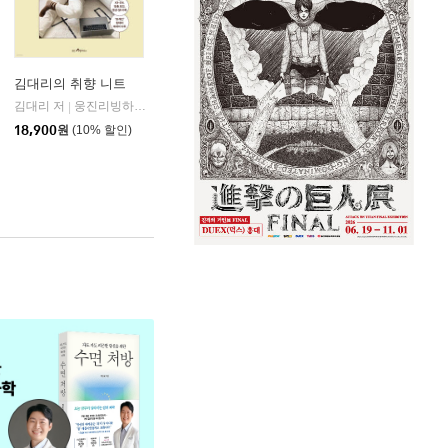
김대리의 취향 니트
김대리 저
웅진리빙하우스
|
18,900
원
(10% 할인)