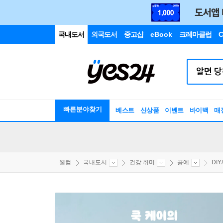
국내도서
외국도서
중고샵
eBook
크레마클럽
C
빠른분야찾기
베스트
신상품
이벤트
바이백
매
웰컴
국내도서
건강 취미
공예
DI