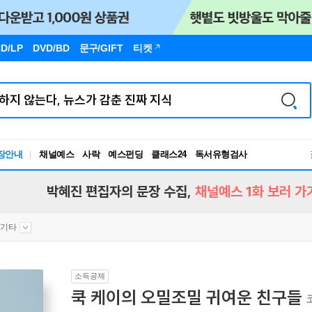
D/LP
DVD/BD
문구
/GIFT
티켓
장안내
채널예스
사락
예스펀딩
클래스24
독서유형검사
RBTI Lab
독서유형검사
박혜진 편집자의 문장 수집,
채널예스 1화 보러 가
Y/기타
소득공제
쿡 케이의 오밀조밀 귀여운 친구들