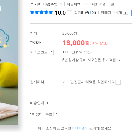
쿡 케이
저/
김수영
역
지금이책
2024년 12월 10일
10.0
회원리뷰(
4
건)
판매지수 426
정가
20,000원
18,000
원
판매가
(10% 할인)
YES포인트
1,000원 (5% 적립)
5만원이상 구매 시 2천원 추가적립
결제혜택
카드/간편결제 혜택을 확인하세요
배송안내
배송비 : 무료
이미 소장하고 있다면
2,200원
에 판매해 보세요!