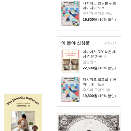
패치워크 퀼트를 위한
아이디어 노트
후지타 구미코 저/김한나 역
19,800
원
(10% 할인)
이 분야 신상품
더보기
미니어처 DIY 작은 세
상 작은 가구 Ⅱ
김경령 저
22,500
원
(10% 할인)
패치워크 퀼트를 위한
아이디어 노트
후지타 구미코 저/김한나 역
19,800
원
(10% 할인)