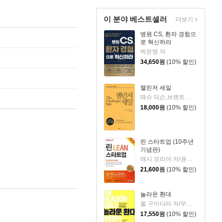
이 분야 베스트셀러
더보기
병원 CS, 환자 경험으
로 혁신하라
박은영 저
34,650
원
(10% 할인)
챌린저 세일
매슈 딕슨,브랜트 애덤슨 저/김정현 역
18,000
원
(10% 할인)
린 스타트업 (10주년
기념판)
애시 모리아 저/권혜정 역
21,600
원
(10% 할인)
놀라운 환대
윌 구이다라 저/우혜림 역
17,550
원
(10% 할인)