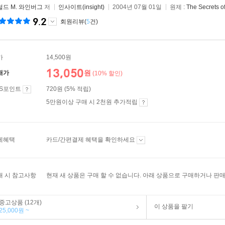
럴드 M. 와인버그
저
인사이트(insight)
2004년 07월 01일
원제 :
The Secrets o
9.2
회원리뷰(
5
건)
가
14,500원
13,050
원
매가
(10% 할인)
ES포인트
720원 (5% 적립)
5만원이상 구매 시 2천원 추가적립
제혜택
카드/간편결제 혜택을 확인하세요
매 시 참고사항
현재 새 상품은 구매 할 수 없습니다. 아래 상품으로 구매하거나 판매
중고상품 (12개)
이 상품을 팔기
25,000원 ~