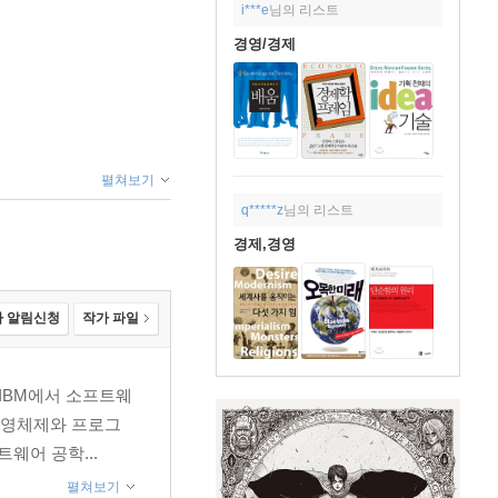
i***e
님의 리스트
경영/경제
펼쳐보기
q*****z
님의 리스트
경제,경영
 알림신청
작가 파일
 IBM에서 소프트웨
 운영체제와 프로그
프트웨어 공학...
펼쳐보기