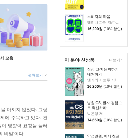
소비자의 마음
멜리나 파머 저/한진영 역
16,200
원
(10% 할인)
도서 모음
이 분야 신상품
더보기
진상 고객 완벽하게
대처하기
펼쳐보기
엔카와 사토루 저/이주 역
16,200
원
(10% 할인)
병원 CS, 환자 경험으
로 혁신하라
을 아끼지 않았다. 그렇
박은영 저
제에 주목하고 있다. 컨
34,650
원
(10% 할인)
같이 영향력 요청을 둘러
 비밀'이다.
악성민원, 이제 친절