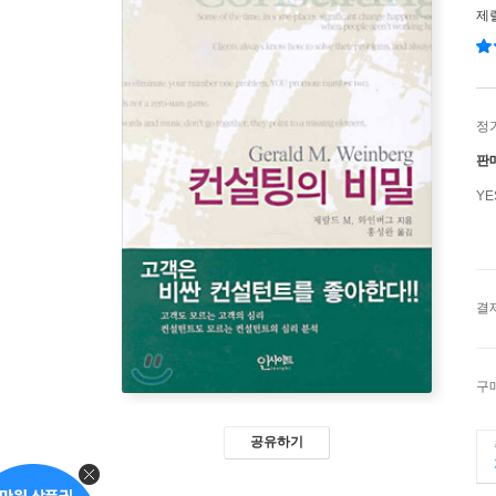
제
정
판
Y
결
구
공유하기