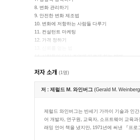
8. 변화 관리하기
9. 안전한 변화 제조법
10. 변화에 저항하는 사람들 다루기
11. 컨설턴트 마케팅
12. 가격 정하기
13. 신뢰를 얻는 법
14. 사람들이 당신 조언에 따르게 하는 방법
저자 소개
부록. 더 읽을 거리
(1명)
부록. 법칙, 원리, 원칙 목록
저 :
제럴드 M. 와인버그
(Gerald M. Weinberg
제럴드 와인버그는 반세기 가까이 기술과 인간의
어 개발자, 연구원, 교육자, 소프트웨어 교육
래밍 언어 책을 냈지만, 1971년에 써낸 『프로그래밍 심