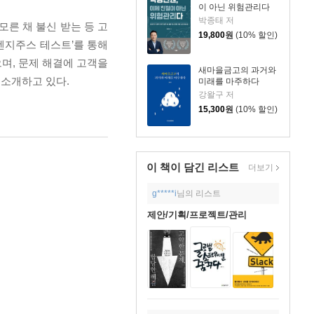
이 아닌 위험관리다
박종태 저
모른 채 불신 받는 등 고
19,800
원
(10% 할인)
렌지주스 테스트’를 통해
으며, 문제 해결에 고객을
새마을금고의 과거와
 소개하고 있다.
미래를 마주하다
강왈구 저
15,300
원
(10% 할인)
이 책이 담긴
리스트
더보기
g*****i
님의 리스트
제안/기획/프로젝트/관리