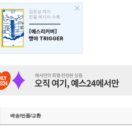
김은성 작가
친필 메시지 수록
---------------
[예스리커버]
빵야 TRIGGER
배송/반품/교환