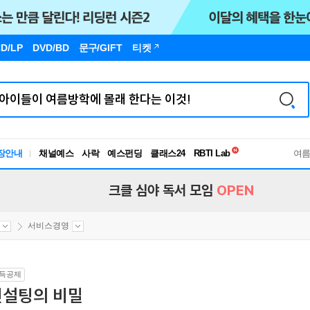
D/LP
DVD/BD
문구
/GIFT
티켓
독서유형검사
RBTI Lab
장안내
채널예스
사락
예스펀딩
클래스24
독서유형검사
여
크클 심야 독서 모임
OPEN
서비스경영
득공제
컨설팅의 비밀