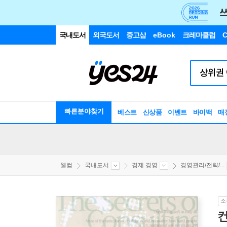
국내도서
외국도서
중고샵
eBook
크레마클럽
C
빠른분야찾기
베스트
신상품
이벤트
바이백
매
웰컴
국내도서
경제 경영
경영관리/전략/...
소