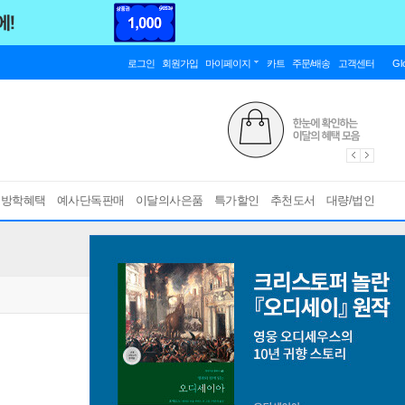
로그인
회원가입
마이페이지
카트
주문/배송
고객센터
Gl
름방학혜택
예사단독판매
이달의사은품
특가할인
추천도서
대량/법인