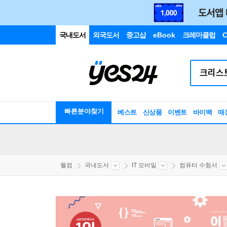
국내도서
외국도서
중고샵
eBook
크레마클럽
C
빠른분야찾기
베스트
신상품
이벤트
바이백
매
웰컴
국내도서
IT 모바일
컴퓨터 수험서