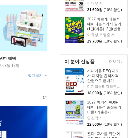
강태우 저
21,600
원
(10% 할인)
2027 빠르게 따는 빅
데이터분석기사 필기
(1권(이론)+2권(빈출
족보+기출&모의고사
이유성,조영훈 저
+XO빈출) 분권, 웹
29,700
원
(10% 할인)
CBT(PC/모바일) 제
공, 시험 직전 Live 빠
따 특강)
원한 혜택
이 분야 신상품
더보기
년 08월 13일
시대에듀 DEQ 지도
펼쳐보기
사 디지털 윤리자격
한권으로 끝내기
디지털윤리자격연구회 저
18,000
원
(10% 할인)
1
/4
2027 이기적 ADsP
데이터분석 준전문가
이론+기출문제
임경덕 저
22,500
원
(10% 할인)
된다! 교사를 위한 에