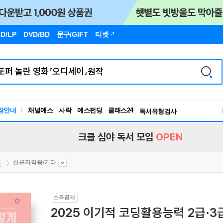
D/LP
DVD/BD
문구
/GIFT
티켓
장안내
채널예스
사락
예스펀딩
클래스24
독서유형검사
RBTI Lab
독서유형검사
크클 심야 독서 모임
OPEN
신규자격증/기타
소득공제
2025 이기적 코딩활용능력 2급·3