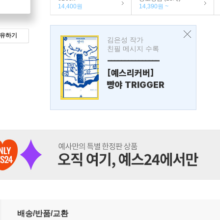
14,400원
14,390원 ~
유하기
김은성 작가
친필 메시지 수록
---------------
[예스리커버]
빵야 TRIGGER
배송/반품/교환