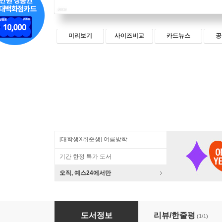
미리보기
사이즈비교
카드뉴스
공
[대학생X취준생] 여름방학
기간 한정 특가 도서
오직, 예스24에서만
2025 이기적 코딩활용능력 2급·3급 기본서
도서정보
리뷰/한줄평
(1/1)