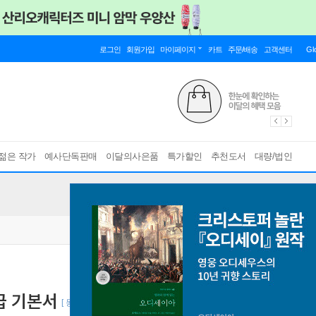
로그인
회원가입
마이페이지
카트
주문/배송
고객센터
Gl
젊은 작가
예사단독판매
이달의사은품
특가할인
추천도서
대량/법인
급 기본서
[ 동영상 강의 무료제공 ]