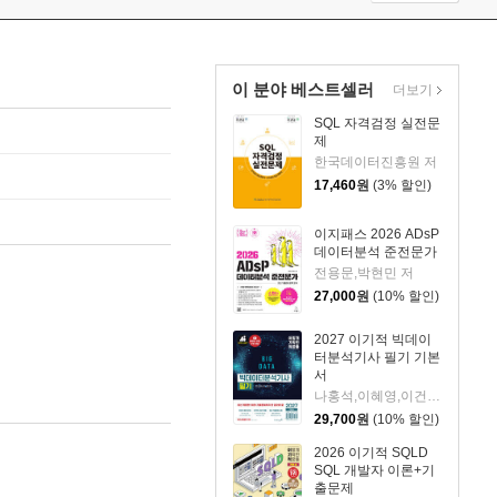
이 분야 베스트셀러
더보기
SQL 자격검정 실전문
제
한국데이터진흥원 저
17,460
원
(3% 할인)
이지패스 2026 ADsP
데이터분석 준전문가
전용문,박현민 저
27,000
원
(10% 할인)
2027 이기적 빅데이
터분석기사 필기 기본
서
나홍석,이혜영,이건길,배원성 저
29,700
원
(10% 할인)
2026 이기적 SQLD
SQL 개발자 이론+기
출문제