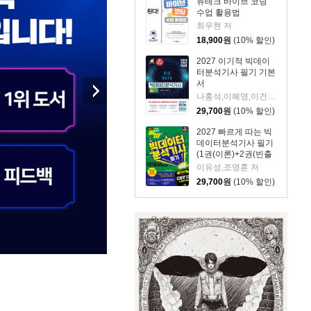
듀테크 바이브 코딩
수업 활용법
최우현 저
18,900
원
(10% 할인)
2027 이기적 빅데이
터분석기사 필기 기본
서
나홍석,이혜영,이건길,배원성 저
29,700
원
(10% 할인)
2027 빠르게 따는 빅
데이터분석기사 필기
(1권(이론)+2권(빈출
족보+기출&모의고사
이유성,조영훈 저
+XO빈출) 분권, 웹
29,700
원
(10% 할인)
CBT(PC/모바일) 제
공, 시험 직전 Live 빠
따 특강)