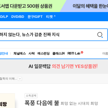
D/LP
DVD/BD
문구
/GIFT
티켓
독서유형검사
장안내
채널예스
사락
예스펀딩
클래스24
RBTI Lab
여
독서유형검사
AI 일문백답
의견 남기면 YES상품권!
철학의 이해...
소득공제
폭풍 다음에 불
희망 없는 시대의 희망