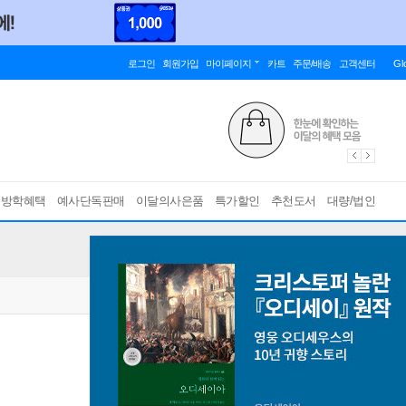
로그인
회원가입
마이페이지
카트
주문/배송
고객센터
Gl
름방학혜택
예사단독판매
이달의사은품
특가할인
추천도서
대량/법인