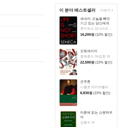
이 분야 베스트셀러
더보기
세네카, 오늘을 빼앗
기고 있는 당신에게
루키우스 안나이우스 세네카 저/하와이 대저택 편역
16,200
원
(10% 할인)
오뒷세이아
호메로스 저/김헌 역
22,500
원
(10% 할인)
군주론
니콜로 마키아벨리 저/김운찬 역
6,930
원
(10% 할인)
마흔에 읽는 쇼펜하우
어
강용수 저