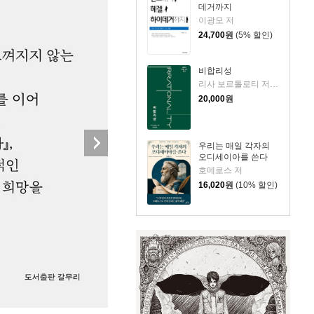
데거까지
이광모 저
24,700
원
(5% 할인)
비합리성
리사 보르톨로티 저/서상복 역
20,000
원
우리는 매일 각자의
오디세이아를 쓴다
호메로스 저
16,020
원
(10% 할인)