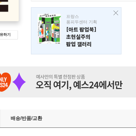
프랑스
퐁피두센터 기획
[아트 팝업북]
유하기
초현실주의
팝업 갤러리
배송/반품/교환