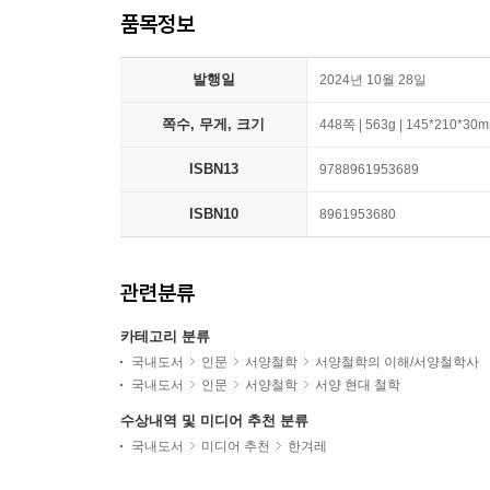
품목정보
발행일
2024년 10월 28일
쪽수, 무게, 크기
448쪽 | 563g | 145*210*30
ISBN13
9788961953689
ISBN10
8961953680
관련분류
카테고리 분류
국내도서
인문
서양철학
서양철학의 이해/서양철학사
국내도서
인문
서양철학
서양 현대 철학
수상내역 및 미디어 추천 분류
국내도서
미디어 추천
한겨레