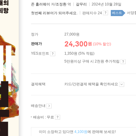
존 홀러웨이
저/
조정환
역
갈무리
2024년 10월 28일
서양철
첫번째 리뷰어가 되어주세요.
판매지수 24
베스트
정가
27,000원
24,300
원
판매가
(10% 할인)
YES포인트
1,350원 (5% 적립)
5만원이상 구매 시 2천원 추가적립
결제혜택
카드/간편결제 혜택을 확인하세요
배송안내
배송비 : 무료
이미 소장하고 있다면
4,100원
에 판매해 보세요!