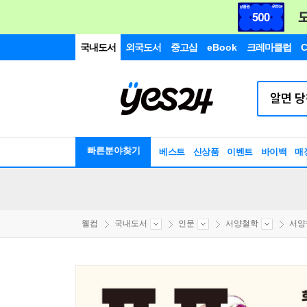
국내도서
외국도서
중고샵
eBook
크레마클럽
C
빠른분야찾기
베스트
신상품
이벤트
바이백
매
웰컴
국내도서
인문
서양철학
서양