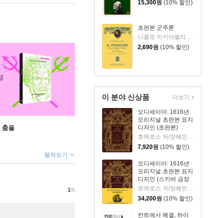
15,300
원
(10% 할인)
초판본 군주론
니콜로 마키아벨리 저/이시연 역
2,690
원
(10% 할인)
이 분야 신상품
더보기
오디세이아: 1616년
오리지널 초판본 표지
 춤을
디자인 (초판본)
호메로스 저/장혜민 역
7,920
원
(10% 할인)
펼쳐보기
오디세이아: 1616년
오리지널 초판본 표지
디자인 (스키버 금장
에디션)
호메로스 저/장혜민 역
1
/6
34,200
원
(10% 할인)
칸트에서 헤겔, 하이