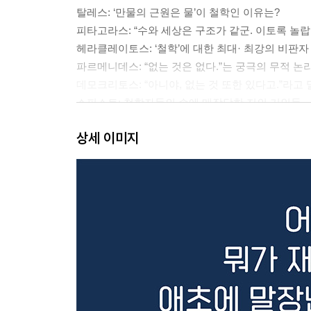
탈레스: ‘만물의 근원은 물’이 철학인 이유는?
피타고라스: “수와 세상은 구조가 같군. 이토록 놀랍
헤라클레이토스: ‘철학’에 대한 최대· 최강의 비판자
파르메니데스: “없는 것은 없다.”는 궁극의 무적 논
데모크리토스: “아니야, 없는 것 또한 있다고.”라고 
소피스트: 철학자들의 손에 매장당한 지의 거인들
소크라테스: 철학자란 사형을 각오하고 대화하는 
상세 이미지
플라톤: “이데아야말로 현실이다.” 서양 철학은 
아리스토텔레스: “모든 학문은 짐 앞에 무릎을 꿇어라
제논(스토아학파): 당신의 육체는 ‘당신’이 아니다?
에피쿠로스: 철학의 역사에서 가장 미움받는 철학
피론: 눈앞의 낭떠러지도 무시하는 진짜 회의주의
루크레티우스: 왜 철학은 시가 아니라 산문의 형태
키케로: 로마 최고 변론가의 눈에 그리스 철학은 
플로티노스: 고대 철학의 종점: 아버지인 일자(一者
Column. 고대의 철학사는 거짓투성이 일화집이었다