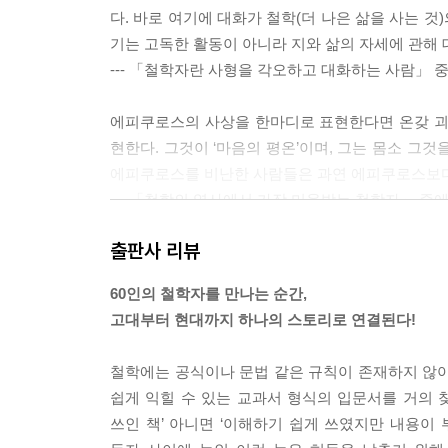
다. 바로 여기에 대화가 철학(더 나은 삶을 사는 
기는 고독한 활동이 아니라 지와 삶의 자세에 관해
--- 「철학자란 사형을 각오하고 대화하는 사람」 
에피쿠로스의 사상을 한마디로 표현한다면 온갖 괴
현한다. 그것이 ‘마음의 평온’이며, 그는 몸소 그
에피쿠로스를 비난한 사람들은 과연 에피쿠로스보다
--- 「철학의 역사에서 가장 미움받는 철학자」 중
출판사 리뷰
예수를 신의 아들로 믿은 제자들은 예수의 가르침
가미해 이성(논증)을 통해서 신의 진리를 이해하려
60인의 철학자를 만나는 순간,
되었으며, 그와 동시에 신앙과 이성의 조화와 모순
고대부터 현대까지 하나의 스토리로 연결된다!
--- 「“가난한 자는 행복하다.” 그것이 현실이 되어
철학에는 공식이나 문법 같은 규칙이 존재하지 않아
오리게네스는 로마 제국이 크리스트교를 박해하던 
쉽게 익힐 수 있는 교과서 형식의 입문서를 거의 
연구했다. 또한 자발적으로 금욕 생활을 해서, 늘 얇
쓰인 책’ 아니면 ‘이해하기 쉽게 쓰였지만 내용이
게네스는 남녀 모두에게 차별 없이 신앙 교육을 하기