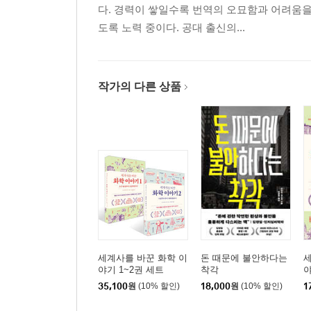
다. 경력이 쌓일수록 번역의 오묘함과 어려움을
도록 노력 중이다. 공대 출신의...
작가의 다른 상품
세계사를 바꾼 화학 이
돈 때문에 불안하다는
세
야기 1~2권 세트
착각
야
35,100
원
(10% 할인)
18,000
원
(10% 할인)
1