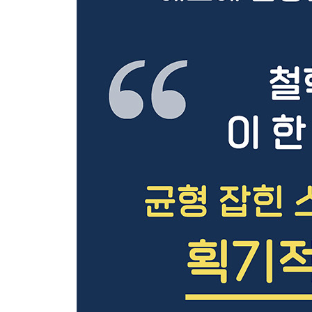
제2장. [중세] 크리스트교 vs 그리스 철학
제2장 개요
필론: “철학이여, 너를 진정한 신에게 인도하겠노라.
예수: “가난한 자는 행복하다.” 그것이 현실이 되어
바울로: 자격이나 조건이 안 되어도 힘없는 우리는
오리게네스: 차별 없는 교육을 위해 거세를 한 진짜
아우구스티누스: “그리스 철학의 놀라움 따위는 하찮
안셀무스: ‘신의 존재 증명’은 사실 굉장한 논리였다
아벨라르: 논쟁에서 진 적이 없는 ‘유럽의 소크라테
베르나르: 아벨라르의 사회적 말살을 꾀했던 수도
이븐 루시드: 이슬람 철학에서 온 아리스토텔레스의
토마스 아퀴나스: 『신학대전』은 어떤 책인가?
스코투스: 왜 ‘이것’이라고 가리킬 수 있는 무엇인
오컴: “신은 당나귀여도 상관없었다.”라고 말해 파
에크하르트: 그리스와는 조금 다른 크리스트교의 
페트라르카: 그다지 알려져 있지 않은 르네상스기 