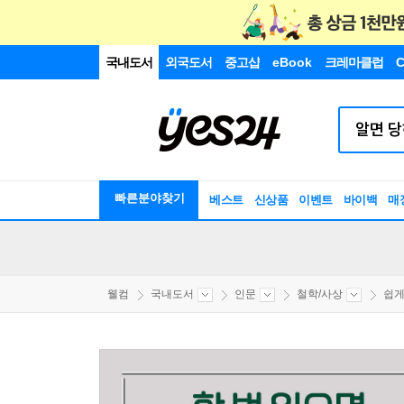
국내도서
외국도서
중고샵
eBook
크레마클럽
C
빠른분야찾기
베스트
신상품
이벤트
바이백
매
웰컴
국내도서
인문
철학/사상
쉽게 