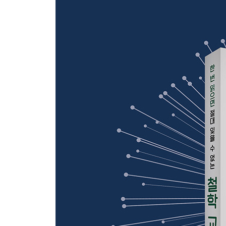
브루노: 근대 과학에 매장당한 ‘무한 우주’
Column. 고대· 중세의 철학서를 보존해 온 이름 없
제3장. [근대] 자연 세계 vs 인간 이성
제3장 개요
베이컨: ‘이돌라’에 주의하면서 사물을 유심히 관찰
데카르트: “나는 생각한다. 고로 나는 존재한다.”의
홉스: ‘나’는 이기적인 존재임을 인정하라
파스칼: 왜 철학자들은 사물을 부정하게 생각하는가
스피노자: 감정에 휘둘리지 않고 살기 위한 관점
라이프니츠: 이런 세상이지만, 논리적으로는 최선
로크: “타고난 소질 같은 것은 없다.”라는 평등의 철
버클리: 상식적으로 생각하면 물체는 존재하지 않
흄: “인간은 사고를 과대평가한다.” 오만과 편견을
칸트: 우리의 마음은 밤하늘의 별들만큼 고귀하다
피히테: 주관과 객관을 분리시켜서는 세계에 관해 
셸링: 서양 철학사에서 가장 심오하다는 평가를 받