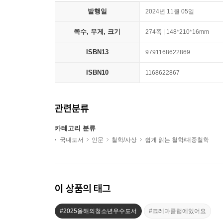
발행일
2024년 11월 05일
쪽수, 무게, 크기
274쪽 | 148*210*16mm
ISBN13
9791168622869
ISBN10
1168622867
관련분류
카테고리 분류
국내도서
인문
철학/사상
쉽게 읽는 철학/대중철학
이 상품의 태그
#2025올해의청소년우수도서
#크레마클럽에있어요