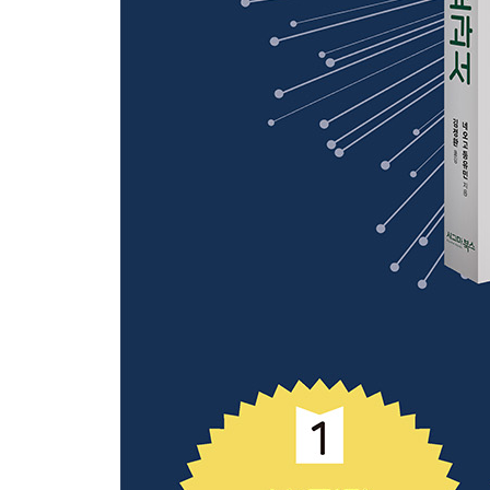
헤겔: 단순한 잡학을 뛰어넘은, 역사를 공부하는 법
콩트: 현대에는 당연한 가치관이 된 ‘실증주의’의 원
스펜서: ‘학문의 정점’ 철학이 가장 빛났던 순간
Column. 철학은 인류 최고 지혜의 결정체!
제4장. [현대] 구철학 vs 신철학
제4장 개요
쇼펜하우어: 독일 관념론의 철학을 절대 용납할 수 
키르케고르: 진리를 추구한다면 신과 대화하는 방
마르크스: 공산주의는 자기실현의 최종 목적지
니체: 수많은 명언의 밑바탕에 자리하고 있는 하나
베르그송: 극복할 수 있을 것 같으면서도 극복할 수 
후설: 현상학의 기본 중의 기본
하이데거: 20세기 최대의 철학서 『존재와 시간』
사르트르: ‘없다.’를 생각하는 철학
바타유: 에로티시즘 vs 플라토니즘