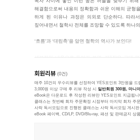
독자 사이에 놓인 이런 높은 허들을 낮추기 위해 다
--- 「차별 없는 교육을 위해 거세를 한 진짜 철학
해결함으로써 내용의 정확함과 쉬운 이해의 균형을
하게 된 이유나 과정은 의외로 단순하다. 따라
베르나르는 세속적이고 천한 감각일 터인 미각을 굉
짚어내면서 철학사 전체를 조망할 수 있도록 하나
성찬식과의 관계를 통해서 고찰해야 할 것이다. 성
즉 성찬식에서 미각은 인간이 예수 그리스도와 일체
‘흐름’과 ‘대립축’을 알면 철학의 역사가 보인다!
--- 「아벨라르의 사회적 말살을 꾀했던 수도원장」
세부적인 내용으로 들어가 보면, 제1장은 고대 
눈에는 투명한 부분이 있는데, 아리스토텔레스는 이
문화의 중심지가 됨에 따라 지식인들이 아테나이로
셈이 되기 때문이다. 이와 마찬가지로 ‘코에 냄새가 
회원리뷰
시기에는 자연철학과 형이상학을 대립축으로 삼아
(0건)
르게 이해할 수 없다.’라는 이야기다. 따라서 지성에
하나로 융합되었던 시대로 초기에는 이집트를 포
매주 10건의 우수리뷰를 선정하여 YES포인트 3만원을 드
--- 「이슬람 철학에서 온 아리스토텔레스의 역습」
3,000원 이상 구매 후 리뷰 작성 시
일반회원 300원, 마니아
확대되었다. 르네상스기에는 이탈리아가 주요 무대
eBook은 다운로드 후 작성한 리뷰만 YES포인트 지급됩니
이성적·능동적이라는 말은 보통 긍정적인 의미를 지닌
클래스는 첫번째 회차 주문확정 시점부터 마지막 회차 주문
제3장 근대 철학의 무대는 그리스와 로마를 떠나 
사락 독서모임으로 진행된 클래스는 사락 독서모임 게시판
의 수용’이라는 신비주의의 문맥에서는 오히려 남성
근대 철학이 시작된 것이다. 스콜라 철학을 비판하
eBook 페이백, CD/LP, DVD/Blu-ray, 패션 및 판매금
수용을 방해하는 약점·결함이 된다는 통찰을 제시한
베이컨부터 스펜서까지 소개된다. 마지막 제4장 
--- 「그리스와는 조금 다른 크리스트교의 신비주
철학의 특징은 고대부터 근대까지의 모든 철학과 
철학, 실존주의, 현상학으로 크게 나눌 수 있다.