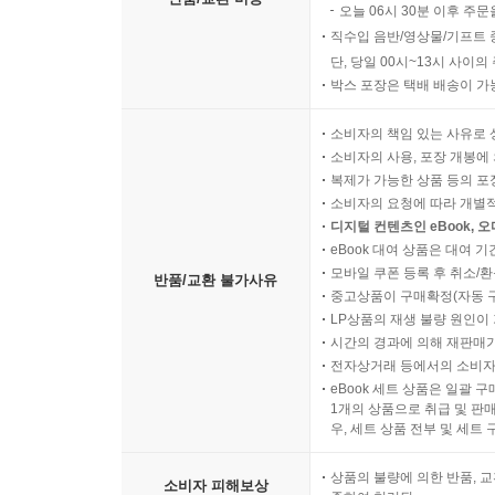
오늘 06시 30분 이후 주문
직수입 음반/영상물/기프트 
단, 당일 00시~13시 사이
박스 포장은 택배 배송이 가
소비자의 책임 있는 사유로 
소비자의 사용, 포장 개봉에 
복제가 가능한 상품 등의 포장을 
소비자의 요청에 따라 개별
디지털 컨텐츠인 eBook, 
eBook 대여 상품은 대여 기
모바일 쿠폰 등록 후 취소/환
반품/교환 불가사유
중고상품이 구매확정(자동 
LP상품의 재생 불량 원인이 기
시간의 경과에 의해 재판매가
전자상거래 등에서의 소비자
eBook 세트 상품은 일괄 
1개의 상품으로 취급 및 판매
우, 세트 상품 전부 및 세트
상품의 불량에 의한 반품, 교
소비자 피해보상