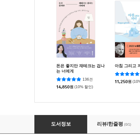
돈은 좋지만 재테크는 겁나
아침 그리고 
는 너에게
136건
11,250
원
(10
14,850
원
(10% 할인)
한 번 읽으면 절대 잊을 수 없는 철학 교과서
도서정보
리뷰/한줄평
(0/1)