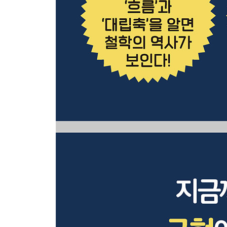
비트겐슈타인: 선악을 논하는 것이 철학이라고 착
콰인: 철학은 이윽고 자연 소멸한다?
들뢰즈: 과거의 철학이 저지른 너무나도 기본적인 
데리다: 아무도 흉내 낼 수 없는 기예 수준의 독해
앙리: 능동＜수동, 주체＜객체, 진정한 철학은 그곳
레비나스: 타도 파르메니데스, 고대 vs 현대의 대결
Column. 철학은 왜 서로를 비판하기만 하는 걸까?
마치며