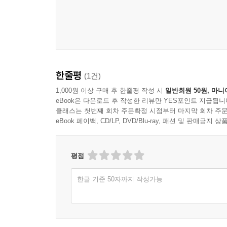
왜 인간의 자유가 문제가 되느냐 하면, 인간은 자
등장한다.
자연을 파괴하며, 자연을 초월하는 존재가 인간이다
친다. 말하자면 인간은 자연계에 있어 외래종 같은
이 책은 고대, 중세, 근대, 현대를 철학의 무대
다.
이유는 옛 시대에 철학자들이 의문을 품었던 문제
--- 「서양 철학사에서 가장 심오하다는 평가를 받
학문이라는 낡은 오해를 버리고, 삶의 성찰이 
한줄평
(1건)
받아들였으면 한다.
변증법은 말하자면 체조다. 체조를 통해서 자기 몸의
1,000원 이상 구매 후 한줄평 작성 시
일반회원 50원, 마니
몸은 그 구조를 전제로 움직인다. 또한 구조를 알면
eBook은 다운로드 후 작성한 리뷰만 YES포인트 지급됩니
었던 것을 발견해 자각하는 것이 바로 변증법이라는
클래스는 첫번째 회차 주문확정 시점부터 마지막 회차 주문
--- 「단순한 잡학을 뛰어넘은, 역사를 공부하는 
eBook 페이백, CD/LP, DVD/Blu-ray, 패션 및 판매금
의지란 개인의 힘으로는 저항할 수 없을 만큼 거대한
평점
거대한 힘을 지닌 의지가 인간의 소유물이라는 시시
수단에 불과하다고 니체는 생각했다. 즉 니체는 인
한글 기준 50자까지 작성가능
--- 「수많은 명언의 밑바탕에 자리하고 있는 하나의 철학