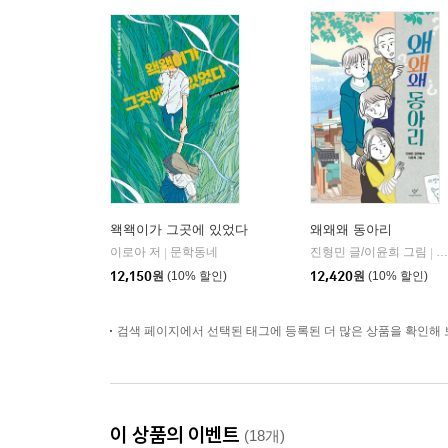
왝왝이가 그곳에 있었다
왜왜왜 동아리
이로아 저
문학동네
진형민 글/이윤희 그림
창
|
|
12,150
원
(10% 할인)
12,420
원
(10% 할인)
검색 페이지에서 선택된 태그에 등록된 더 많은 상품을 확인해 
이 상품의 이벤트
(18개)