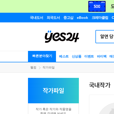
국내도서
외국도서
중고샵
eBook
크레마클럽
C
빠른분야찾기
베스트
신상품
이벤트
바이백
매
웰컴
작가파일
국내작가
작가파일
작가 혹은 작가와 작품명을
함께 검색해 보세요.