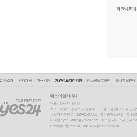
회원님들께
회사소개
인재채용
이용약관
개인정보처리방침
청소년보호정책
도서홍보안내
대표 : 김석환, 최세라
주소 : 서울시 영등포구 은행로 11, 5층~6층(여의도동,일신
사업자등록번호 : 229-81-37000 통신판매업신고 : 제 200
이메일 : yes24help@yes24.com 호스팅 서비스사업자 :
Copyright ⓒ YES24 Corp. All Rights Reserved.