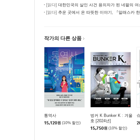
[읽다]
대한민국의 살인 사건 용의자가 된 네팔의 여신
[읽다]
추운 곳에서 온 따뜻한 이야기, 『알래스카 
작가의 다른 상품
통역사
벙커 K Bunker K : 겨울
슈
호 [2024년]
15,120
원
(10% 할인)
2
15,750
원
(10% 할인)