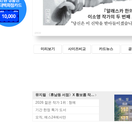
미리보기
사이즈비교
카드뉴스
공
뮤지컬 〈휴남동 서점〉X 황보름 작가 북토크
2026 젊은 작가 1위 : 청예
기간 한정 특가 도서
오직, 예스24에서만