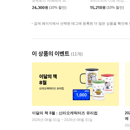
호메로스 저/페테르 파울 루벤스 그림/박문재 역
현대지성
프리드리히 니체 저/김철 편역
|
24,300
원
(10% 할인)
15,210
원
(10% 할인)
검색 페이지에서 선택된 태그에 등록된 더 많은 상품을 확인해 
이 상품의 이벤트
(11개)
이달의 책 8월 : 산리오캐릭터즈 유리컵
2
예
2026년 08월 01일 ~ 2026년 08월 31일
20