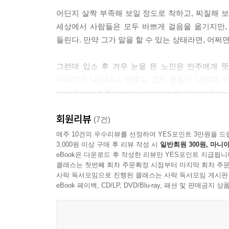
널 꿰뚫어 볼 거야.”
어딘지 살짝 부족해 보일 정도로 착하고, 찌질해 
--- p.68
세상에서 사람들은 모두 바쁘게 걸음을 옮기지만,
들린다. 만약 그가 말을 할 수 있는 상태라면, 어
누구보다 일찍 일어나 아직 해가 뜨지 않은 고요한 새
나며 이 길이 끝나지 않기를 바랐다. (…) 현실의 나
그런데 입소 후 겨우 눈을 뜬 노인은 만주에게 뜻밖
--- p.84
이야기가 나오다니. 만주는 그저 웃음이 나온다. 
가상현실 슈트를 입는다. 그러고는 링 장에 오른다.
그동안 공공기관의 무료 가상현실 체험을 통해 수많은
살아볼 수 있을지 모른다는 예감이 들었다.
회원리뷰
가난에서 벗어나 천국으로 갈 수 있는 단 하나의 문,
(7건)
--- p.89
선화그룹 입사를 위해 가상현실 속 극악한 한계로 
매주 10건의 우수리뷰를 선정하여 YES포인트 3만원을 드
3,000원 이상 구매 후 리뷰 작성 시
일반회원 300원, 마니아
“그럼 수녀님은 리그러인가요?”
eBook은 다운로드 후 작성한 리뷰만 YES포인트 지급됩니
슈퍼리그에 참여할 수 있는 나이인 열여덟 살 이후로
“왜요, 저는 취업이 필요 없어 보이나요?”
클래스는 첫번째 회차 주문확정 시점부터 마지막 회차 주문
부족한 상황에서도 가상현실 기기와 링 장을 대여했
사락 독서모임으로 진행된 클래스는 사락 독서모임 게시판
--- p.94
좀처럼 작아질 줄을 몰랐다. 만주는 10년 동안 선
eBook 페이백, CD/LP, DVD/Blu-ray, 패션 및 판매금
필요한 모든 것들이 제공되는 기업. 만주에게 선화의
“맞아, 그런데 그 로봇들도 2차를 넘지는 못했대.”
하나의 문이었다.
“왜?”