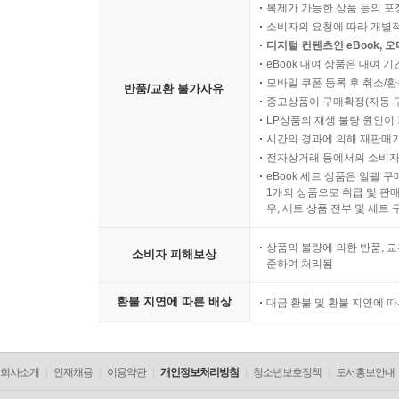
복제가 가능한 상품 등의 포장을 
소비자의 요청에 따라 개별
디지털 컨텐츠인 eBook, 
eBook 대여 상품은 대여 기
모바일 쿠폰 등록 후 취소/환
반품/교환 불가사유
중고상품이 구매확정(자동 
LP상품의 재생 불량 원인이 기
시간의 경과에 의해 재판매가
전자상거래 등에서의 소비자
eBook 세트 상품은 일괄 
1개의 상품으로 취급 및 판매
우, 세트 상품 전부 및 세트
상품의 불량에 의한 반품, 교
소비자 피해보상
준하여 처리됨
환불 지연에 따른 배상
대금 환불 및 환불 지연에 
회사소개
인재채용
이용약관
개인정보처리방침
청소년보호정책
도서홍보안내