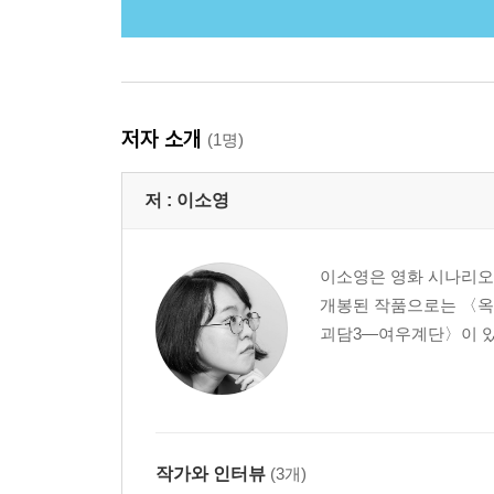
저자 소개
(1명)
저 :
이소영
이소영은 영화 시나리오 
개봉된 작품으로는 〈옥
괴담3―여우계단〉이 있
작가와 인터뷰
(3개)