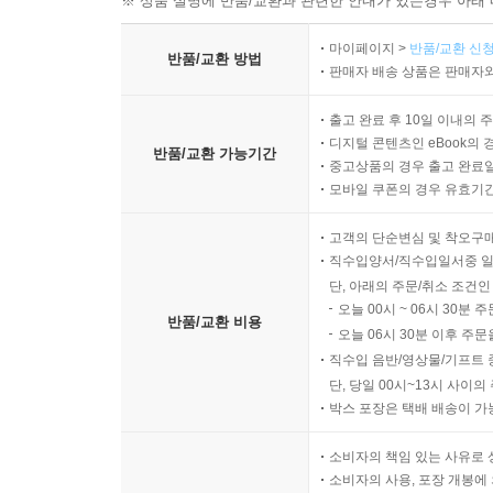
※ 상품 설명에 반품/교환과 관련한 안내가 있는경우 아래 
마이페이지 >
반품/교환 신청
반품/교환 방법
판매자 배송 상품은 판매자와
출고 완료 후 10일 이내의 
디지털 콘텐츠인 eBook의 
반품/교환 가능기간
중고상품의 경우 출고 완료일
모바일 쿠폰의 경우 유효기간(
고객의 단순변심 및 착오구
직수입양서/직수입일서중 일
단, 아래의 주문/취소 조건인
오늘 00시 ~ 06시 30분 
반품/교환 비용
오늘 06시 30분 이후 주문
직수입 음반/영상물/기프트 
단, 당일 00시~13시 사이
박스 포장은 택배 배송이 가
소비자의 책임 있는 사유로 
소비자의 사용, 포장 개봉에 