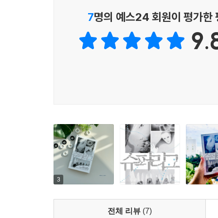
“로봇은 운명이 없기 때문이야.”
그런데 노인이 다시 말한다. “선화의 슈퍼리그를 봐
7
명의 예스24 회원이 평가한
태어나고 죽는 일에 관여하는 알 수 없는 기운. 그
노인이 다시 던진 한마디. “내가 메고 있던 가방,
--- p.117
9.
만주는 그만 다리에 힘이 풀리고 만다. 무토. 그것도
자사의 기기를 쓰면 리그에서 더 유리하다는 설이 
닫힌 문 앞에서 다시는 쿠를 볼 수 없을지도 모른다
--- p.211
대체 죽어가는 노인은 누구길래 무토를 가지고 있는
있을까? 선화그룹의 슈퍼리그에 담긴 엄청난 진실이
“글쎄요. 이제 어디로 갈까요?”
“출근해야지. 집으로.”
영화 [감기]가 더 이상 영화만이 아니게 된 현실에서
“집이 있다는 건 좋아요. 어떤 사람들은 집까지 가는
약 20년 뒤를 다룬 『슈퍼리그』가 그저 소설이기
--- p.228
기술의 발전으로 가상현실에서 취업 시험을 본다는 설
이상 영화가 아니게 된 현실 앞에서, 2050년의 
만주와 같이 취업이 절실한 평범한 청년에서부터
3
노년의 무리, 로봇으로 태어나 수십 번 재활용되어
모두 지금 우리 곁에 있는 상황들이다. 십 대부터 
전체 리뷰
(7)
쫓는 만주의 이야기를 따라가다 보면 독자는 자연히 