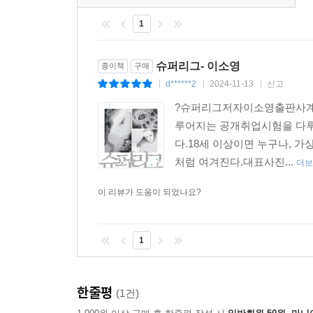
1
환경 파괴가 가속화되어 오염된 갈색 물로 샤워를 
믿을 수 없어 향만 가미된 밀가루 반죽으로 끼니를
곳으로 간다는 소문 때문에 자신의 병든 몸을 거리에
슈퍼리그- 이소영
종이책
구매
이야기로만 받아들일 수 없을 것이다. 발전된 기술
d******2
2024-11-13
신고
|
|
|
부분은 더 교묘하게 가려질 뿐이다.
?슈퍼리그저자이소영출판사계절발
루어지는 공개취업시험을 다루
작가는 전작 『알래스카 한의원』에 이어 이번 작
다.18세 이상이면 누구나, 
현실 같은 가상현실 속 장면들과 스피드하게 전개
처럼 여겨진다.대표사진...
더보
질문과 마주하게 될 것이다. 리그의 끝에 다다른 만
생존이라는 인간의 공통분모에 게임과 엔터테인먼트라
이 리뷰가 도움이 되었나요?
1
한줄평
(1건)