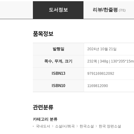
슈퍼리그
도서정보
리뷰/한줄평
(7/1)
품목정보
발행일
2024년 10월 21일
쪽수, 무게, 크기
232쪽 | 348g | 130*205*15
ISBN13
9791169812092
ISBN10
1169812090
관련분류
카테고리 분류
국내도서
소설/시/희곡
한국소설
한국 장편소설