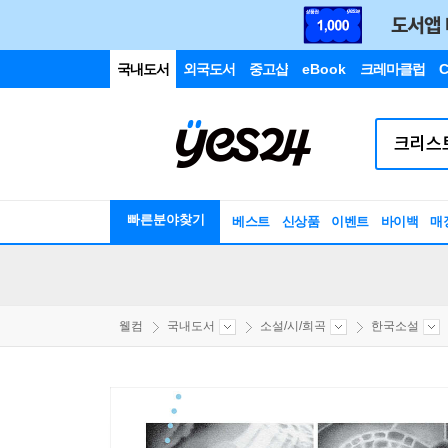
국내도서
외국도서
중고샵
eBook
크레마클럽
C
빠른분야찾기
베스트
신상품
이벤트
바이백
매
웰컴
국내도서
소설/시/희곡
한국소설