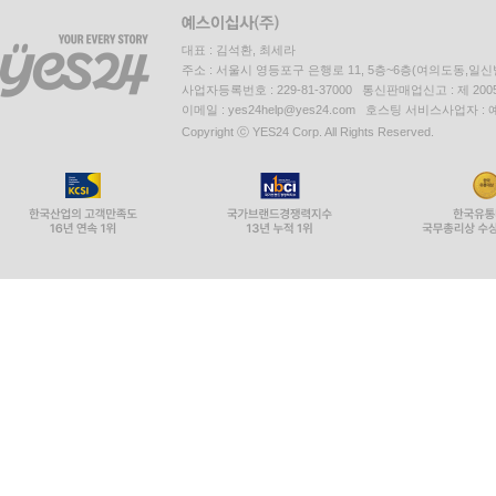
대표 : 김석환, 최세라
주소 : 서울시 영등포구 은행로 11, 5층~6층(여의도동,일신
사업자등록번호 : 229-81-37000 통신판매업신고 : 제 200
이메일 : yes24help@yes24.com 호스팅 서비스사업자 :
Copyright ⓒ YES24 Corp. All Rights Reserved.