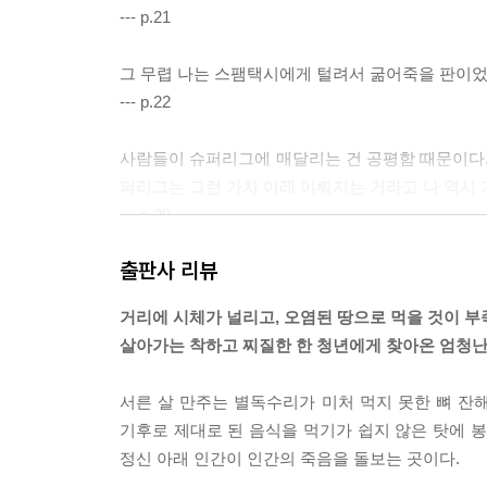
--- p.21
그 무렵 나는 스팸택시에게 털려서 굶어죽을 판이었다
--- p.22
사람들이 슈퍼리그에 매달리는 건 공평함 때문이다. (
퍼리그는 그런 가치 아래 이뤄지는 거라고 나 역시 
--- p.30
출판사 리뷰
“천사의 날개라…. 사막 다음부터가 리그의 진짜 시작
--- p.37
거리에 시체가 널리고, 오염된 땅으로 먹을 것이 
살아가는 착하고 찌질한 한 청년에게 찾아온 엄청난
문득 누군가가 쿠의 행운을 덜어 내게 몰아준 건 아
시 불행한 사람을 만들어두곤 하니까.
서른 살 만주는 별독수리가 미처 먹지 못한 뼈 잔해
--- p.59
기후로 제대로 된 음식을 먹기가 쉽지 않은 탓에 봉
정신 아래 인간이 인간의 죽음을 돌보는 곳이다.
“만주, 무토는 보통 기기가 아니야. 알지? 세상의 