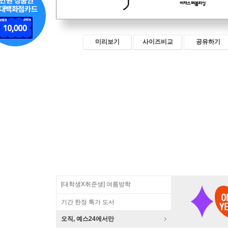
미리보기
사이즈비교
공유하기
[대학생X취준생] 여름방학
기간 한정 특가 도서
오직, 예스24에서만