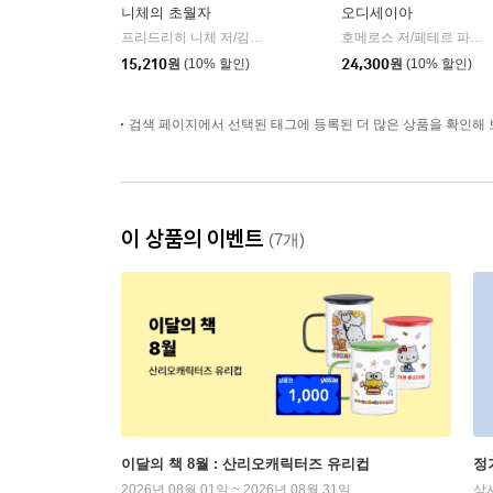
니체의 초월자
오디세이아
프리드리히 니체 저/김철 편역
히읏
호메로스 저/페테르 파울 루벤스 그림/박문재 역
|
15,210
원
(10% 할인)
24,300
원
(10% 할인)
검색 페이지에서 선택된 태그에 등록된 더 많은 상품을 확인해 
이 상품의 이벤트
(7개)
이달의 책 8월 : 산리오캐릭터즈 유리컵
정
2026년 08월 01일 ~ 2026년 08월 31일
상