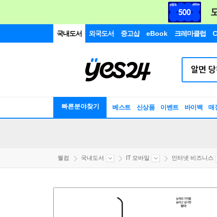
국내도서
외국도서
중고샵
eBook
크레마클럽
C
빠른분야찾기
베스트
신상품
이벤트
바이백
매
웰컴
국내도서
IT 모바일
인터넷 비즈니스