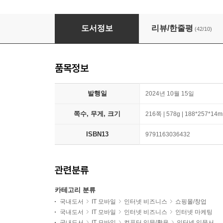
된다! 블로그 10분 작성법
도서정보
리뷰/한줄평
(42/10)
품목정보
발행일
2024년 10월 15일
쪽수, 무게, 크기
216쪽 | 578g | 188*257*14
ISBN13
9791163036432
관련분류
카테고리 분류
국내도서
IT 모바일
인터넷 비즈니스
쇼핑몰/창업
국내도서
IT 모바일
인터넷 비즈니스
인터넷 마케팅
국내도서
IT 모바일
컴퓨터 입문/활용
인터넷 입문서