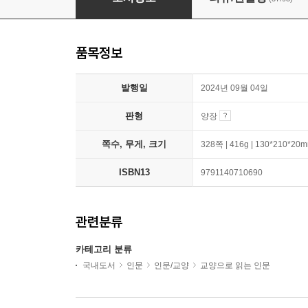
품목정보
발행일
2024년 09월 04일
판형
양장
쪽수, 무게, 크기
328쪽 | 416g | 130*210*20
ISBN13
9791140710690
관련분류
카테고리 분류
국내도서
인문
인문/교양
교양으로 읽는 인문