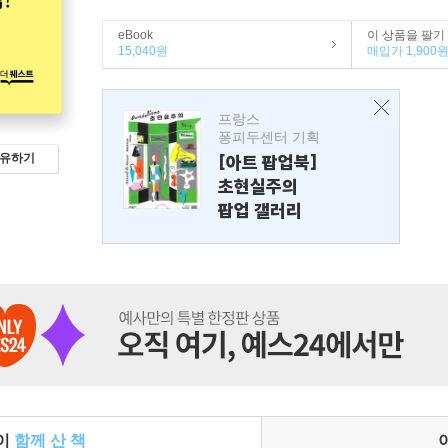
eBook
이 상품을 팔기
15,040원
매입가 1,900
프랑스
퐁피두센터 기획
유하기
[아트 팝업북]
초현실주의
팝업 갤러리
들이
함께 산 책