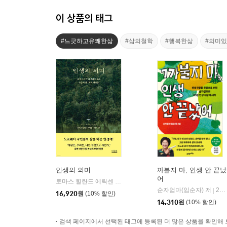
이 상품의 태그
#느긋하고유쾌한삶
#삶의철학
#행복한삶
#의미
인생의 의미
까불지 마, 인생 안 끝났
어
토마스 힐란드 에릭센 저/이영래 역
더퀘스트
|
순자엄마(임순자) 저
21세기북스
|
16,920
원
(10% 할인)
14,310
원
(10% 할인)
검색 페이지에서 선택된 태그에 등록된 더 많은 상품을 확인해 