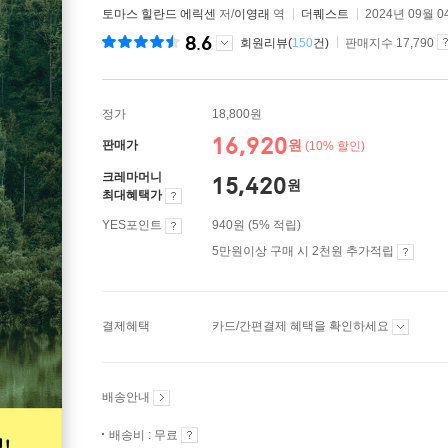
토마스 힐란드 에릭센
저/
이영래
역
더퀘스트
2024년 09월 0
8.6
회원리뷰(
150
건)
판매지수 17,790
정가
18,800원
16,920
원
판매가
(10% 할인)
크레마머니
15,420
원
최대혜택가
YES포인트
940원 (5% 적립)
5만원이상 구매 시 2천원 추가적립
결제혜택
카드/간편결제 혜택을 확인하세요
배송안내
배송비 : 무료