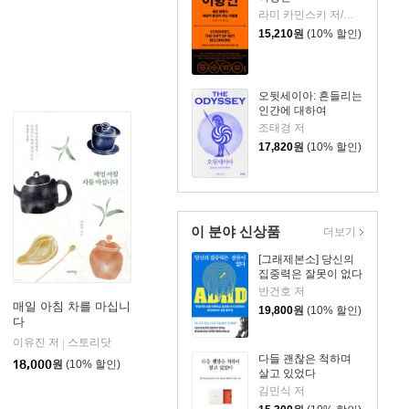
라미 카민스키 저/최지숙 역
15,210
원
(10% 할인)
오뒷세이아: 흔들리는
인간에 대하여
조태경 저
17,820
원
(10% 할인)
이 분야 신상품
더보기
[그래제본소] 당신의
집중력은 잘못이 없다
반건호 저
매일 아침 차를 마십니
19,800
원
(10% 할인)
다
리
이유진 저
스토리닷
|
다들 괜찮은 척하며
18,000
원
(10% 할인)
살고 있었다
김민식 저