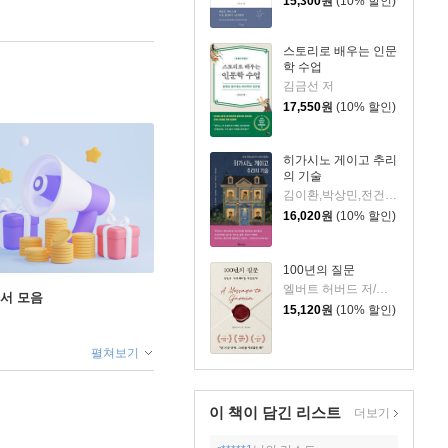
15,300
원
(10% 할인)
스토리로 배우는 인문
학 수업
김금선 저
17,550
원
(10% 할인)
히가시노 게이고 추리
의 기술
김이환,박상민,전건우,정명섭,조동신 저
16,020
원
(10% 할인)
100년의 질문
엘버트 허버드 저/충희 편
도서 모음
15,120
원
(10% 할인)
펼쳐보기
이 책이 담긴
리스트
더보기