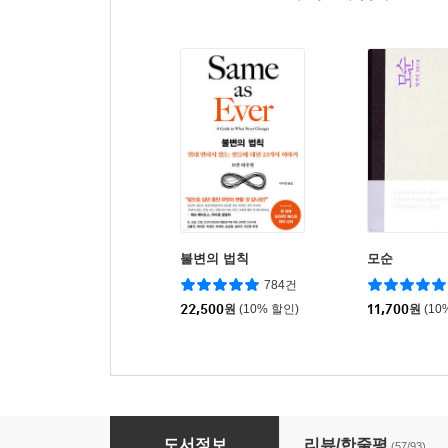
불변의 법칙
모순
784건
22,500
원
(10% 할인)
11,700
원
(10
인생의 의미
도서정보
리뷰/한줄평
(57/93)