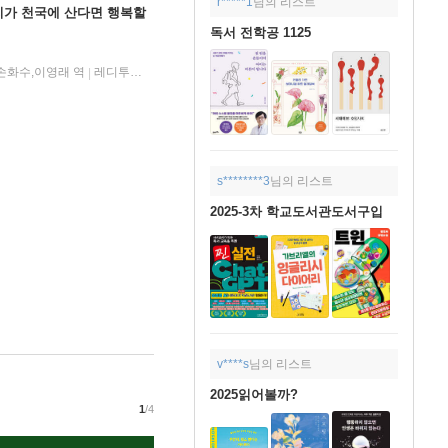
r*****1
님의 리스트
리가 천국에 산다면 행복할
독서 전학공 1125
손화수,이영래 역
레디투다이브
2025년 03월 12일
|
|
s********3
님의 리스트
2025-3차 학교도서관도서구입
v****s
님의 리스트
2025읽어볼까?
1
/4