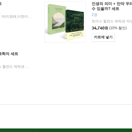
트
인생의 의미 + 만약 우
수 있을까? 세트
2권
웨인 다이어,토마스 힐란드 에릭센 저/이영래,이한이 역
더퀘스트
2024년 09월 04일
|
|
토마스 힐란드 에릭센 저/
34,740
원
(10% 할인)
카트에 넣기
과학자 세트
대니얼 깁스,터리사 H. 바커,토마스 힐란드 에릭센 저/이영래,정지인 역
더퀘스트
2025년 08월 13일
|
|