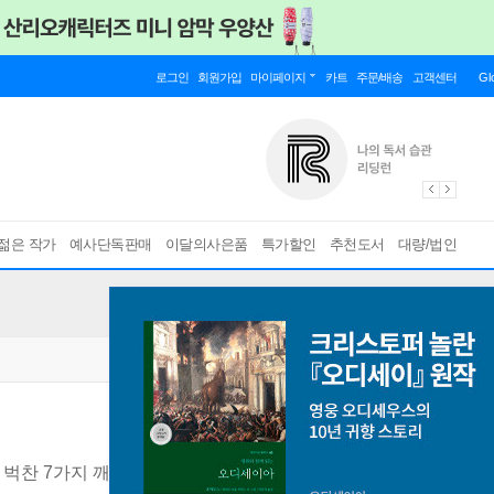
로그인
회원가입
마이페이지
카트
주문/배송
고객센터
Gl
젊은 작가
예사단독판매
이달의사은품
특가할인
추천도서
대량/법인
 벅찬 7가지 깨달음
[ 양장 ]