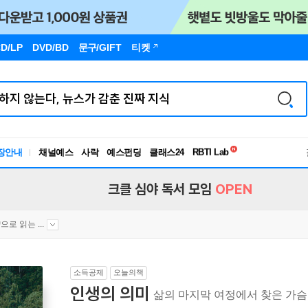
D/LP
DVD/BD
문구
/GIFT
티켓
장안내
채널예스
사락
예스펀딩
클래스24
독서유형검사
RBTI Lab
독서유형검사
크클 심야 독서 모임
OPEN
으로 읽는 ...
소득공제
오늘의책
인생의 의미
삶의 마지막 여정에서 찾은 가슴