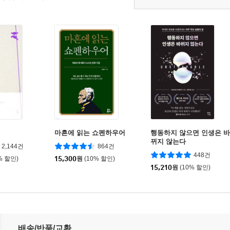
마흔에 읽는 쇼펜하우어
행동하지 않으면 인생은 바
뀌지 않는다
2,144건
864건
448건
% 할인)
15,300
원
(10% 할인)
15,210
원
(10% 할인)
배송/반품/교환