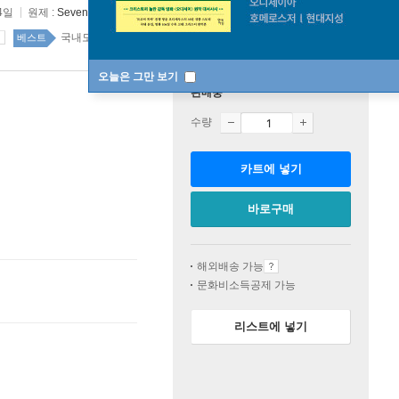
4일
원제 :
Seven meanings in life
국내도서 top20 4주
베스트
오늘은 그만 보기
판매중
수량
카트에 넣기
바로구매
해외배송 가능
문화비소득공제 가능
리스트에 넣기