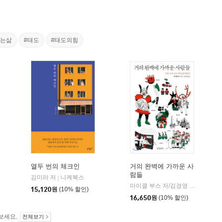
있는삶
#태도
#태도의힘
열두 번의 체크인
거의 완벽에 가까운 사
람들
김미라 저
니케북스
|
마이클 부스 저/김경영 역
글항아
|
15,120
원
(10% 할인)
16,650
원
(10% 할인)
보세요.
전체보기