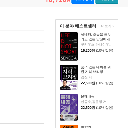
원
이 분야 베스트셀러
더보기
세네카, 오늘을 빼앗
기고 있는 당신에게
루키우스 안나이우스 세네카 저/하와이 대저택 편역
16,200
원
(10% 할인)
품격 있는 대화를 위
한 지식 브리핑
김진 저
22,500
원
(10% 할인)
문해내공
신종호,김윤정 저
22,500
원
(10% 할인)
이향인