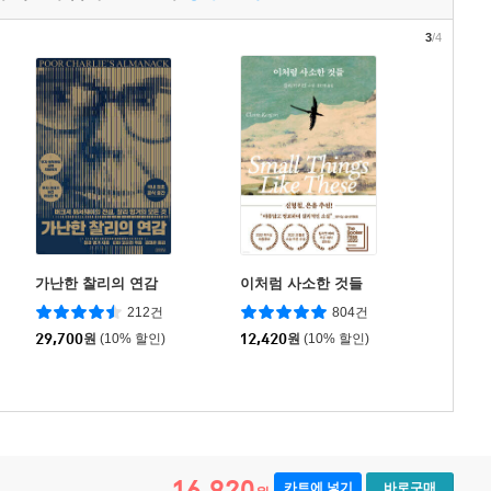
3
/4
가난한 찰리의 연감
이처럼 사소한 것들
212건
804건
29,700
원
(10% 할인)
12,420
원
(10% 할인)
16,920
카트에 넣기
바로구매