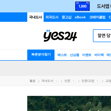
국내도서
외국도서
중고샵
eBook
크레마클럽
C
빠른분야찾기
베스트
신상품
이벤트
바이백
매
웰컴
국내도서
인문
인문/교양
교양