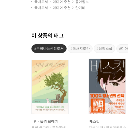
국내도서
미디어 추천
동아일보
국내도서
미디어 추천
한겨레
이 상품의 태그
#문학나눔선정도서
#독서지도안
#성장소설
#디
나나 올리브에게
비스킷
루리 글그림
문학동네
김선미 저
위즈덤하우스