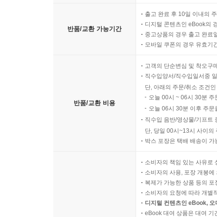
출고 완료 후 10일 이내의 
디지털 콘텐츠인 eBook의 
반품/교환 가능기간
중고상품의 경우 출고 완료일
모바일 쿠폰의 경우 유효기간(
고객의 단순변심 및 착오구
직수입양서/직수입일서중 일
단, 아래의 주문/취소 조건인
오늘 00시 ~ 06시 30분 
반품/교환 비용
오늘 06시 30분 이후 주문
직수입 음반/영상물/기프트 
단, 당일 00시~13시 사이
박스 포장은 택배 배송이 가
소비자의 책임 있는 사유로 
소비자의 사용, 포장 개봉에 
복제가 가능한 상품 등의 포장을 
소비자의 요청에 따라 개별
디지털 컨텐츠인 eBook, 
eBook 대여 상품은 대여 기