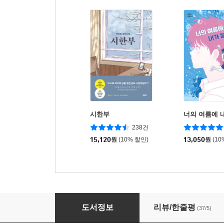
시한부
너의 여름에 
238건
15,120
원
(10% 할인)
13,050
원
(10
파도의 아이들
도서정보
리뷰/한줄평
(37/5)