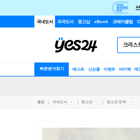
국내도서
외국도서
중고샵
eBook
크레마클럽
C
빠른분야찾기
베스트
신상품
이벤트
바이백
매
웰컴
국내도서
청소년
청소년 문학