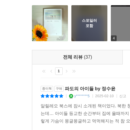
했습니다.
(…)
스포일러
포함
우리는 열린 나라에서 살고 싶습니다. 넓고 푸른 
4
않고 싸우기만 하는 건 지쳤어요. 우리는 지금보
있습니다. 앞으로는 그런 세상을 만들어 가자고, 이
전체 리뷰
(37)
1
파도의 아이들 by 정수윤
종이책
구매
y********5
2025-02-10
신고
|
|
|
알릴레오 북스에 잠시 소개된 책이었다. 북한 
는데… 아이들 등교한 순간부터 집에 올때까지 
렇게 가슴이 몽글몽글하고 먹먹해지는 적 참 오