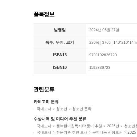
품목정보
발행일
2024년 06월 27일
쪽수, 무게, 크기
220쪽 | 376g | 140*210*14
ISBN13
9791192836720
ISBN10
1192836723
관련분류
카테고리 분류
국내도서
청소년
청소년 문학
수상내역 및 미디어 추천 분류
국내도서
행복한아침독서/책둥이 추천
2025년
청소년용
국내도서
전문기관 추천 도서
문학나눔 선정도서
202