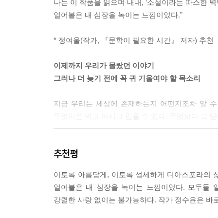
나는 이 작품을 읽으며 내내, ‘소설이라는 따스한 벽
으로도 나는 가슴이 뜨겁게 차오르는 기분이 들었다
얼어붙은 내 심장을 녹이는 느낌이었다.”
--- pp.210-211
* 정여울(작가, 『문학이 필요한 시간』 저자) 추천
“우리는 우리가 결정하지 않은 세상 따위 원하지 않아
(…)
이제까지 우리가 몰랐던 이야기
우리 셋은 진심을 담아, 우리가 낼 수 있는 가장 큰 
그러나 더 늦기 전에 꼭 귀 기울여야 할 목소리
“여기가 바로, 우리의 나라야!”
철썩, 철썩, 철썩.
지금 우리는 세상에 존재하는지 어떤지조차 알 수 없
우리는 들었다. 우리에게 다가오며 온몸으로 답하는 
무엇이든 먹고 마시고 입을 수 있다. 무엇보다 그 땅에
--- pp.212-213
이야기는 세 주인공의 사연이 교차되며 전개된다.
추천평
인신매매로 위험에 처했다 가까스로 탈출한다. 북
되겠다는 꿈을 지닌 ‘광민’은 어머니의 브로커 
이토록 아름답게, 이토록 섬세하게 디아스포라의 삶을
중국에서 위태로운 나날을 이어 가는 중이다. 오직 
얼어붙은 내 심장을 녹이는 느낌이었다. 모두들 
생애 처음으로 푸른 바다에 다다른다.
강렬한 사랑 없이는 불가능하다. 작가 정수윤은 바
북한을 탈출했다고 해서 남한에 도착하는 것으로 서사