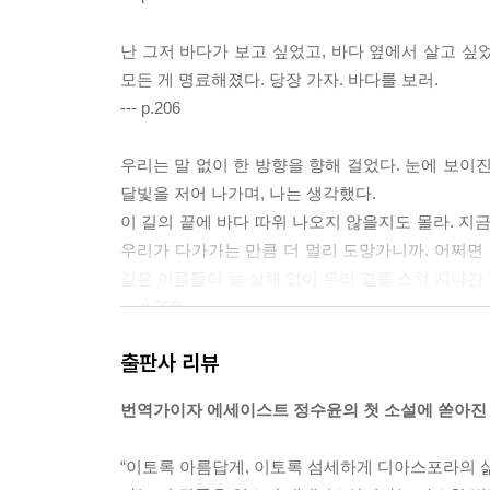
난 그저 바다가 보고 싶었고, 바다 옆에서 살고 싶
모든 게 명료해졌다. 당장 가자. 바다를 보러.
--- p.206
우리는 말 없이 한 방향을 향해 걸었다. 눈에 보이진
달빛을 저어 나가며, 나는 생각했다.
이 길의 끝에 바다 따위 나오지 않을지도 몰라. 지
우리가 다가가는 만큼 더 멀리 도망가니까. 어쩌면 
같은 이름들이 늘 실체 없이 우리 곁을 스쳐 지나간
--- p.209
출판사 리뷰
바다는 공평하게 우리 모두에게 인사했다. 똑같은 언어
(…) 여기서 보니 전부 다 하나였어. 너와 나, 물과 물
번역가이자 에세이스트 정수윤의 첫 소설에 쏟아진
코에 가져다 대 냄새를 맡아 보기도 하고, 손을 뻗
완전히 알 수 없었다. 다만 한 가지 분명한 것은,
“이토록 아름답게, 이토록 섬세하게 디아스포라의 
이고 있었어. 내가 태어나기 훨씬 전부터, 그리고 