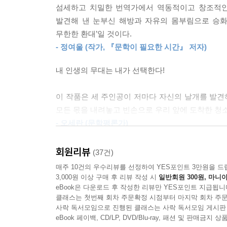
섬세하고 치밀한 번역가에서 역동적이고 창조적인 
청소년 인물들의 주체적인 목소리가 인상적이다. 이
발견해 낸 눈부신 해방과 자유의 몸부림으로 승화된
작품이 아직 드물다는 점 또한 우리가 이 소설을 놓
무한한 환대’일 것이다.
- 정여울 (작가, 『문학이 필요한 시간』 저자)
비극 속 타자가 아닌, 고유한 존엄을 지닌 자기 서
내 인생의 무대는 내가 선택한다!
문학과 여러 예술 분야에서 나날이 디아스포라 
문학적으로 진일보한 지점에 가닿는다. 이 작품
이 작품은 세 주인공이 저마다 자신의 날개를 발
고통스러운 일면만을 담아 비극 속 등장인물로 타자
모든 몫을 내려놓고 빈손으로 우리 앞에 도착한 청
서사의 주체로 세운다.
- 오세란 (문학평론가)
일본 유학 시절 한반도의 다른 반쪽, 경계 너머 
『파도의 아이들』은 이들을 용기를 내어 세상에 
회원리뷰
(37건)
그들의 삶을 마주하고자 북한을 떠나온 친구들과 우
서사의 흐름 속에서 탈북 청소년 이야기는 한반
매주 10건의 우수리뷰를 선정하여 YES포인트 3만원을 드
멋진 축구 선수가 되고 싶다는 꿈을 품은 작품 속 
아이들이 원하는 삶이 우리와 다르지 않다는 데 공
3,000원 이상 구매 후 리뷰 작성 시
일반회원 300원, 마니아
없는 한 사람, 한 사람의 고유한 존엄과 진실한 얼굴
함께 가자고 이야기하는 이 소설에 찬사를 보낸다.
eBook은 다운로드 후 작성한 리뷰만 YES포인트 지급됩니
클래스는 첫번째 회차 주문확정 시점부터 마지막 회차 주문
- 조인혜 (국어 교사)
사락 독서모임으로 진행된 클래스는 사락 독서모임 게시판
바깥을 사유하며, 경계 너머로 세계를 넓히는 문학
eBook 페이백, CD/LP, DVD/Blu-ray, 패션 및 판매금
열여섯 살 ‘설’, ‘광민’, ‘여름’이 겪어 내는 