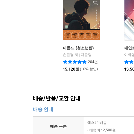
아몬드 (청소년판)
페인
손원평 저
다즐링
이희영
|
204건
15,120
원
(10% 할인)
13,5
배송/반품/교환 안내
배송 안내
예스24 배송
배송 구분
배송비 : 2,500원