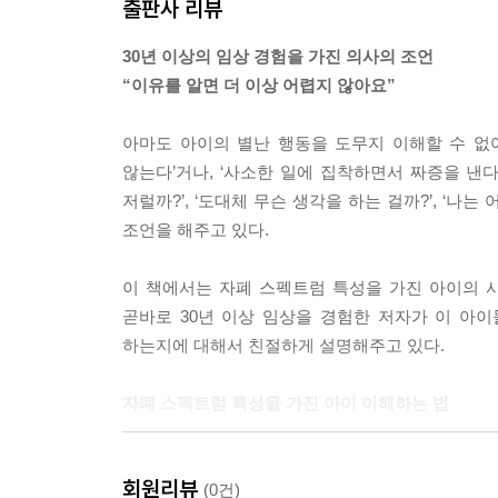
출판사 리뷰
실랑이를 벌이다가 결국 같은 길로 가게 될 거라면
30년 이상의 임상 경험을 가진 의사의 조언
는 매일 판에 박힌 듯한 일상을 반복해야 안정감을 
“이유를 알면 더 이상 어렵지 않아요”
를 보이기도 합니다.
CASE-6 항상 같은 길로만 다니려고 해요
아마도 아이의 별난 행동을 도무지 이해할 수 없어
해설_평소와 똑같아야 안심할 수 있기 때문입니다
않는다’거나, ‘사소한 일에 집착하면서 짜증을 낸다
저럴까?’, ‘도대체 무슨 생각을 하는 걸까?’, ‘
안전한 행동이라면 ‘놀이’로서 인정해 주고, 위험한
조언을 해주고 있다.
하면, 아이의 집착 성향을 어느 정도는 채워 주면서
---「CASE-8 가구 위에서 뛰어내리는 위험한 행동
이 책에서는 자폐 스펙트럼 특성을 가진 아이의 
해설_부모님이 ‘안전한 것’과 ‘위험한 것’을 구별
곧바로 30년 이상 임상을 경험한 저자가 이 아
하는지에 대해서 친절하게 설명해주고 있다.
왜 별것도 아닌 일에 화를 내느냐고 타이르기 전에 
으로 맞춰 주는 것이 좋습니다. 아이의 성향을 적당
자폐 스펙트럼 특성을 가진 아이 이해하는 법
---「CASE-10 사소한 일로 갑자기 짜증을 내요
해설_‘집착’과 ‘짜증’은 별개의 문제입니다」중에서
일반적으로 발달장애는 다양한 증상이 함께 나타나지
회원리뷰
왜냐하면 자폐 스펙트럼 증상이 특히 이해하기 힘들
(0건)