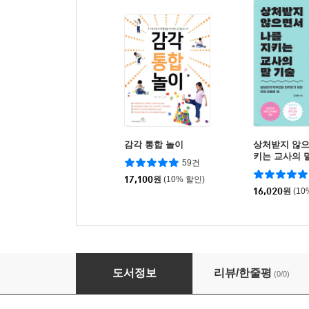
감각 통합 놀이
상처받지 않으
키는 교사의 
59건
17,100
원
(10% 할인)
16,020
원
(10
우리 아이는 발달장애입니다
도서정보
리뷰/한줄평
(0/0)