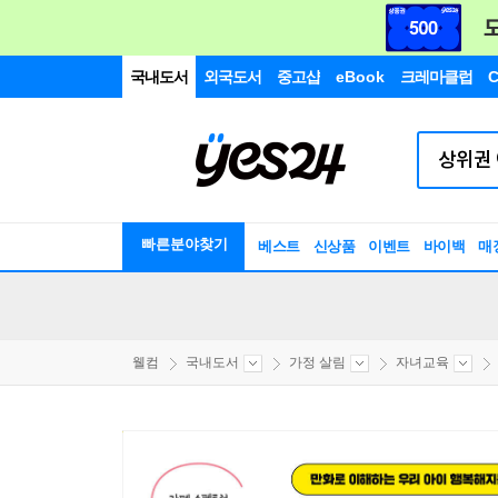
국내도서
외국도서
중고샵
eBook
크레마클럽
C
빠른분야찾기
베스트
신상품
이벤트
바이백
매
웰컴
국내도서
가정 살림
자녀교육