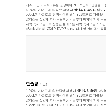
또한 앞에서 설명했듯이 감각 이상은 선천적인 특징
매주 10건의 우수리뷰를 선정하여 YES포인트 3만원을 드
를 싫어한다거나 거칠거칠한 감촉을 싫어한다는 특징
3,000원 이상 구매 후 리뷰 작성 시
일반회원 300원, 마니아
자폐 스펙트럼 특성을 보이는 아이는 일상적인 대
니다. 감각 이상이 있는 아이에게 싫어하는 음식을
eBook은 다운로드 후 작성한 리뷰만 YES포인트 지급됩니
못해서 자주 오해를 산다. 이 책은 이 아이들에 
수 있는 음식으로 영양분을 보충해서 건강하게 자라
클래스는 첫번째 회차 주문확정 시점부터 마지막 회차 주문
관한 이야기가 중심이 되겠지만, 발달장애와 겹치
사락 독서모임으로 진행된 클래스는 사락 독서모임 게시판
되는 부분이 있을 것이다.
eBook 페이백, CD/LP, DVD/Blu-ray, 패션 및 판매금
---「CASE-11 편식하는 버릇이 고쳐지지 않아요 - 해
아이의 특성에 맞춰 따뜻한 해님처럼 대응하면
육아가 훨씬 편해진다!
이 책을 읽고 나면 다양한 시각으로 자폐 스펙트럼을
‘별난 행동’을 하는지를 이해하면, 아이 자신이나 
있고, 이유를 알면 대응할 수 있다! 아이의 마음을
한줄평
(0건)
1,000원 이상 구매 후 한줄평 작성 시
일반회원 50원, 마니
eBook은 다운로드 후 작성한 리뷰만 YES포인트 지급됩니
클래스는 첫번째 회차 주문확정 시점부터 마지막 회차 주문
eBook 페이백, CD/LP, DVD/Blu-ray, 패션 및 판매금