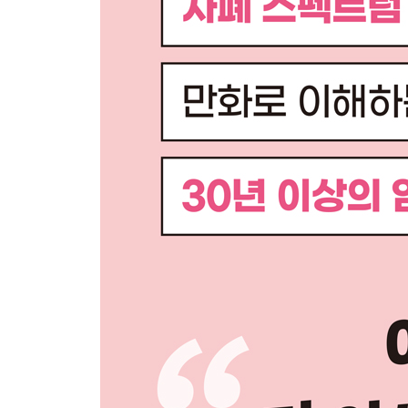
CASE 8_가구 위에서 뛰어내리는 위험한 행동을 
해설 부모님이 ‘안전한 것’과 ‘위험한 것’을 구별해 
CASE 9_옷입기, 식사 같은 일상적인 행동을 스스
해설 아이가 이해하기 힘든 방식일지도 모릅니다
COLUMN 4 ‘시각 정보’에 의존하면 자립할 수 없다
CASE 10_사소한 일로 갑자기 짜증을 내요
해설 ‘집착’과 ‘짜증’은 별개의 문제입니다
CASE 11_편식하는 버릇이 고쳐지지 않아요
해설 편식에는 고칠 수 있는 부분과 고칠 수 없는 
CASE 12_한겨울에도 반소매, 반바지만 입으려고 
해설 감각이 예민하거나 둔감할 수도 있고 집착 때
COLUMN 5 예민하거나 둔한 감각을 극복할 수 있
CASE 13_교실 이동 중에 복도를 뛰어다녀요
해설 아이의 행동을 한발 앞서 예상해야 합니다
CASE 14_칭찬해 주신 선생님 팔을 물어버렸어요
해설 칭찬받아서 기쁠 때도 있지만 부끄러울 때도 
CASE 15_주의를 주면 뜬금없는 대답을 해요
해설 암묵적 합의를 이해 못해서 인간과 사물을 같