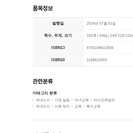
품목정보
발행일
2024년 07월 01일
쪽수, 무게, 크기
162쪽 | 340g | 148*210*12
ISBN13
9791168622609
ISBN10
1168622603
관련분류
카테고리 분류
국내도서
가정 살림
자녀교육
자녀교육일반
국내도서
사회 정치
교육
특수교육