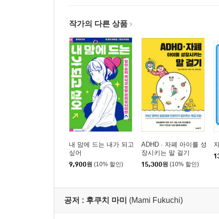
작가의 다른 상품
내 맘에 드는 내가 되고
ADHD · 자폐 아이를 성
싶어
장시키는 말 걸기
1
9,900
원
(10% 할인)
15,300
원
(10% 할인)
공저 :
후쿠치 마미
(Mami Fukuchi)