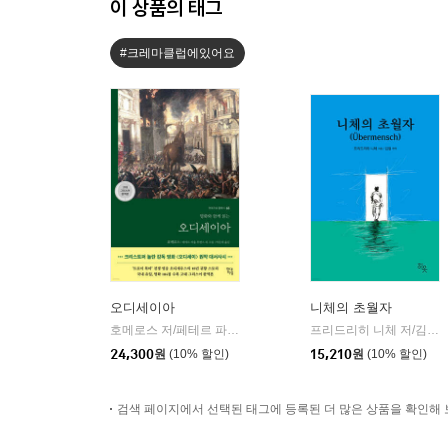
이 상품의 태그
#크레마클럽에있어요
오디세이아
니체의 초월자
호메로스 저/페테르 파울 루벤스 그림/박문재 역
현대지성
프리드리히 니체 저/김철 편역
|
24,300
원
(10% 할인)
15,210
원
(10% 할인)
검색 페이지에서 선택된 태그에 등록된 더 많은 상품을 확인해 