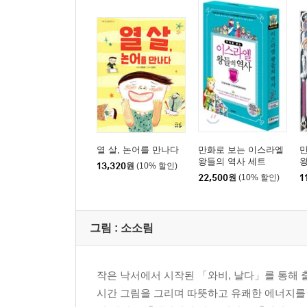
열 살, 논어를 만나다
만화로 보는 이스라엘
왕들의 역사 세트
왕
13,320
원
(10% 할인)
22,500
원
(10% 할인)
1
그림 :
소소림
작은 낙서에서 시작된 「와비, 날다」를 통해
시간 그림을 그리며 따뜻하고 유쾌한 에너지를 