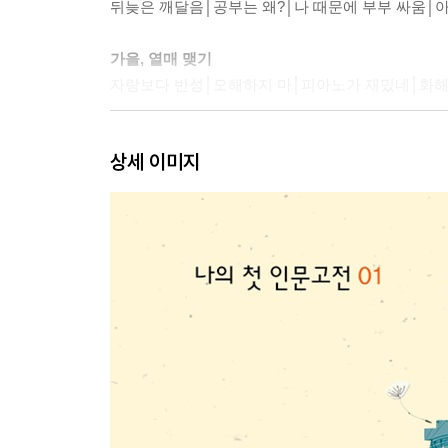
뒤늦은 깨달음│공부는 왜?│나 때문에 부부 싸움│
가을, 열매 맺기
자랑보다 반성│오해하지 마│피아노가 재밌네│화해
다시 겨울, 두렵지만 설레는 내일
상세 이미지
귤 익는 계절│눈 속을 걸으며