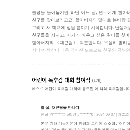
불평을 늘어놓기만 하던 어느 날, 연두에게 할아
친구를 찾아보라고요. 할아버지의 말대로 봄바람 
그리고 새 학교에 정을 붙이기 시작합니다. 난생처
친구들을 사귀고, 자기가 배우고 싶은 취미를 찾
할아버지의 《채근담》 덕분입니다. 무심히 흘려듣
지나며 생각이 더욱 깊어진 모습으로 친구와 공부와
마음이 너그러운 사람은 봄바람처럼 따듯한 기운으
마음이 각박한 사람은 북풍한설처럼 모든 것을 얼어
어린이 독후감 대회 참여작
(1개)
〈나의 첫 인문고전〉 시리즈는 어린이들이 쉽게 접
예스24 어린이 독후감 대회에 응모된 이 책의 독후감입니다
기획된 도서입니다. 우리가 생각하고 살아가는 방
해결력도 높일 수 있습니다.
열 살, 채근담을 만나다
전남 완******교 5학년 s********0
2024-09-07
제21회
|
|
본문 기타 기능지은이 한영희 그린이 소소림 / 어린이
이야기'라는 뜻이란다 채근이란 풀뿌리를 먹는다는 의