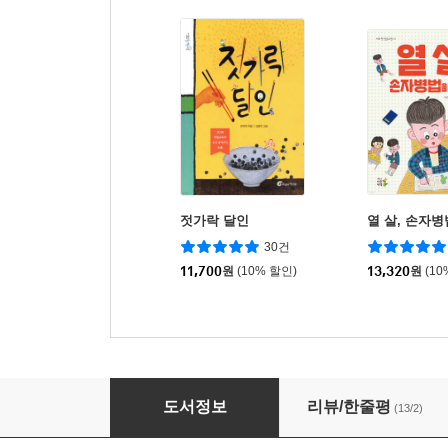
젓가락 달인
열 살, 손자
30건
11,700
원
(10% 할인)
13,320
원
(10
열 살, 채근담을 만나다
도서정보
리뷰/한줄평
(13/2)