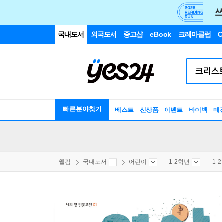
국내도서
외국도서
중고샵
eBook
크레마클럽
C
빠른분야찾기
베스트
신상품
이벤트
바이백
매
웰컴
국내도서
어린이
1-2학년
1-