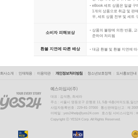
eBook 세트 상품은 일괄 
1개의 상품으로 취급 및 판매
우, 세트 상품 전부 및 세트
상품의 불량에 의한 반품, 교
소비자 피해보상
준하여 처리됨
환불 지연에 따른 배상
대금 환불 및 환불 지연에 
회사소개
인재채용
이용약관
개인정보처리방침
청소년보호정책
도서홍보안내
대표 : 김석환, 최세라
주소 : 서울시 영등포구 은행로 11, 5층~6층(여의도동,일신
사업자등록번호 : 229-81-37000 통신판매업신고 : 제 200
이메일 : yes24help@yes24.com 호스팅 서비스사업자 :
Copyright ⓒ YES24 Corp. All Rights Reserved.