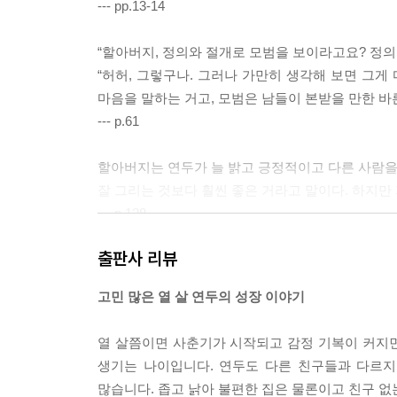
--- pp.13-14
“할아버지, 정의와 절개로 모범을 보이라고요? 정의도
“허허, 그렇구나. 그러나 가만히 생각해 보면 그게
마음을 말하는 거고, 모범은 남들이 본받을 만한 바
--- p.61
할아버지는 연두가 늘 밝고 긍정적이고 다른 사람을 
잘 그리는 것보다 훨씬 좋은 거라고 말이다. 하지만
--- p.128
출판사 리뷰
친구 관계뿐 아니라 모든 일이 그렇다. 피아노도 
노래를 연주할 수 있게 되었다. 어렵지만 매일 노력
고민 많은 열 살 연두의 성장 이야기
사람은 되지 않을 것이다.
열 살쯤이면 사춘기가 시작되고 감정 기복이 커지
--- p.158
생기는 나이입니다. 연두도 다른 친구들과 다르지
많습니다. 좁고 낡아 불편한 집은 물론이고 친구 없