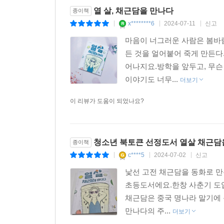
열 살, 채근담을 만나다
종이책
x********6
2024-07-11
신고
|
|
|
마음이 너그러운 사람은 봄바
든 것을 얼어붙어 죽게 만든다
어나지요.방학을 앞두고, 무슨
이야기도 너무...
더보기
이 리뷰가 도움이 되었나요?
청소년 북토큰 선정도서 열살 채근담
종이책
c****5
2024-07-02
신고
|
|
|
낯선 고전 채근담을 동화로 만
초등도서에요.한창 사춘기 도
채근담은 중국 명나라 말기에
만나다의 주...
더보기