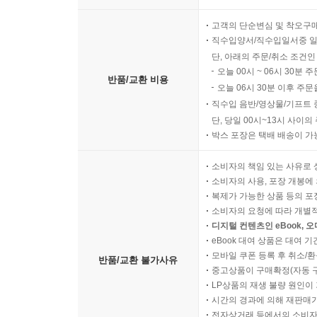
고객의 단순변심 및 착오구
직수입양서/직수입일서중 일
단, 아래의 주문/취소 조건인
오늘 00시 ~ 06시 30분 
반품/교환 비용
오늘 06시 30분 이후 주문
직수입 음반/영상물/기프트 
단, 당일 00시~13시 사이
박스 포장은 택배 배송이 가
소비자의 책임 있는 사유로 
소비자의 사용, 포장 개봉에 
복제가 가능한 상품 등의 포장을 
소비자의 요청에 따라 개별
디지털 컨텐츠인 eBook, 
eBook 대여 상품은 대여 기
모바일 쿠폰 등록 후 취소/환
반품/교환 불가사유
중고상품이 구매확정(자동 
LP상품의 재생 불량 원인이 기
시간의 경과에 의해 재판매가
전자상거래 등에서의 소비자