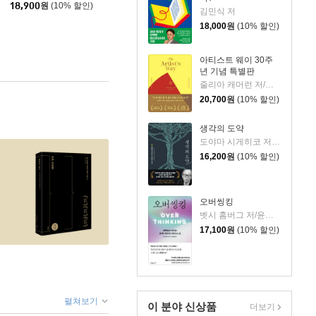
18,900
원
(10% 할인)
김민식 저
18,000
원
(10% 할인)
아티스트 웨이 30주
년 기념 특별판
줄리아 캐머런 저/박미경 역
20,700
원
(10% 할인)
생각의 도약
도야마 시게히코 저/전경아 역
16,200
원
(10% 할인)
오버씽킹
벳시 홈버그 저/윤효원 역
17,100
원
(10% 할인)
펼쳐보기
이 분야 신상품
더보기