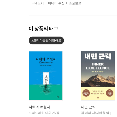
국내도서
미디어 추천
조선일보
이 상품의 태그
#크레마클럽에있어요
니체의 초월자
내면 근력
프리드리히 니체 저/김철 편역
히읏
짐 머피 저/지여울 역
윌북(
|
|