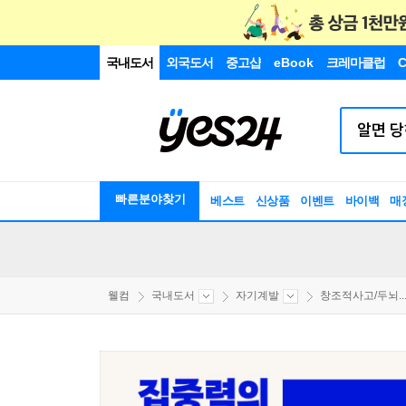
국내도서
외국도서
중고샵
eBook
크레마클럽
C
빠른분야찾기
베스트
신상품
이벤트
바이백
매
웰컴
국내도서
자기계발
창조적사고/두뇌..