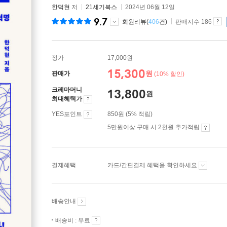
한덕현
저
21세기북스
2024년 06월 12일
9.7
회원리뷰(
406
건)
판매지수 186
정가
17,000원
15,300
원
판매가
(10% 할인)
크레마머니
13,800
원
최대혜택가
YES포인트
850원 (5% 적립)
5만원이상 구매 시 2천원 추가적립
결제혜택
카드/간편결제 혜택을 확인하세요
배송안내
배송비 : 무료