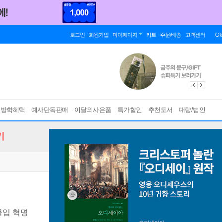
로그인
회원가입
마이페이지
카트
주문/배송
고객센터
Gl
름방학혜택
예사단독판매
이달의사은품
특가할인
추천도서
대량/법인
기
몰입 혁명