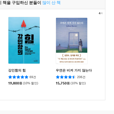
이 책을 구입하신 분들이
많이 산 책
4
/4
강인함의 힘
우연은 비켜 가지 않는다
69건
206건
19,800
원
(10% 할인)
15,750
원
(10% 할인)