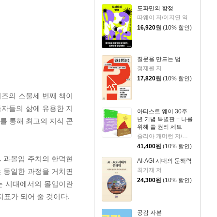
도파민의 함정
따웨이 저/이지연 역
16,920
원
(10% 할인)
질문을 만드는 법
정제원 저
17,820
원
(10% 할인)
리즈의 스물세 번째 책이
 독자들의 삶에 유용한 지
아티스트 웨이 30주
년 기념 특별판 + 나를
를 통해 최고의 지식 콘
위해 쓸 권리 세트
줄리아 캐머런 저/박미경,박성혜 역
41,400
원
(10% 할인)
. 과몰입 주치의 한덕현
AI·AGI 시대의 문해력
최기재 저
는 동일한 과정을 거치면
24,300
원
(10% 할인)
하는 시대에서의 몰입이란
표가 되어 줄 것이다.
공감 자본