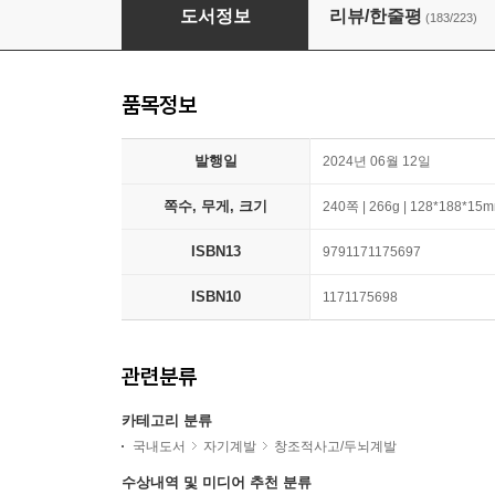
집중력의 배신
도서정보
리뷰/한줄평
(183/223)
품목정보
발행일
2024년 06월 12일
쪽수, 무게, 크기
240쪽 | 266g | 128*188*15
ISBN13
9791171175697
ISBN10
1171175698
관련분류
카테고리 분류
국내도서
자기계발
창조적사고/두뇌계발
수상내역 및 미디어 추천 분류