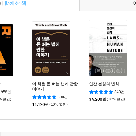
들이
함께 산 책
판
이 책은 돈 버는 법에 관한
인간 본성의 법칙
이야기
958건
340건
390건
% 할인)
34,200
원
(10% 할인)
15,120
원
(10% 할인)