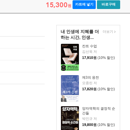
15,300
카트에 넣기
바로구매
원
내 인생에 지혜를 더
더보기
하는 시간, 인생...
칸트 수업
김선욱 저
17,910
원
(10% 할인)
제3의 응전
모종린 저
17,820
원
(10% 할인)
양자역학의 결정적 순
간들
박인규 저
19,800
원
(10% 할인)