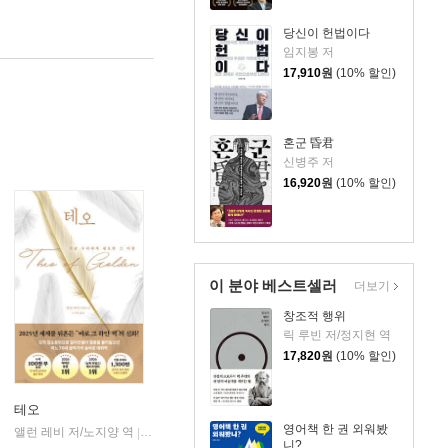
당신이 헌법이다
임지봉 저
17,910
원
(10% 할인)
혼군 昏君
신병주 저
16,920
원
(10% 할인)
이 분야 베스트셀러
더보기
창조적 행위
릭 루빈 저/정지현 역
17,820
원
(10% 할인)
테오
영어책 한 권 외워봤
앨런 레비 저/노지양 역
오팬하우스
|
니?