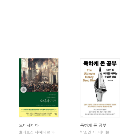
오디세이아
독하게 돈 공부
willbook)
호메로스 저/페테르 파울 루벤스 그림/박문재 역
박소연 저
현대지성
메이븐
|
|