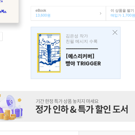
eBook
이 상품을 팔기
13,600원
매입가 1,700
김은성 작가
친필 메시지 수록
---------------
[예스리커버]
빵야 TRIGGER