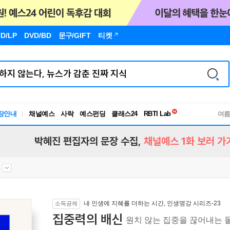
D/LP
DVD/BD
문구
/GIFT
티켓
독서유형검사
장안내
채널예스
사락
예스펀딩
클래스24
RBTI Lab
여
독서유형검사
박혜진 편집자의 문장 수집,
채널예스 1화 보러 가
.
내 인생에 지혜를 더하는 시간, 인생명강 시리즈-23
소득공제
집중력의 배신
원치 않는 집중을 끊어내는 