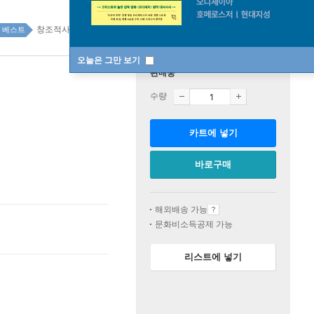
창조적사고/두뇌계발 100위
자기계발 top100 2주
베스트
오늘은 그만 보기
판매중
수량
카트에 넣기
바로구매
해외배송 가능
문화비소득공제 가능
리스트에 넣기