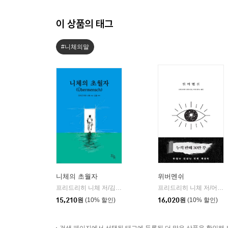
이 상품의 태그
#니체의말
니체의 초월자
위버멘쉬
프리드리히 니체 저/김철 편역
히읏
프리드리히 니체 저/어나니머스 역
|
15,210
원
(10% 할인)
16,020
원
(10% 할인)