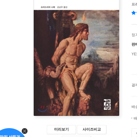
프
정
판
Y
결
배
배
미리보기
사이즈비교