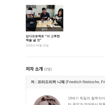
읽다
읻다프로젝트 “더 고루한
책을 낼 것”
2016년 04월 22일
저자 소개
(2명)
저 :
프리드리히 니체
(Friedrich Nietzsche
19세기 독일의 철학자이
터 음악과 언어에서 탁