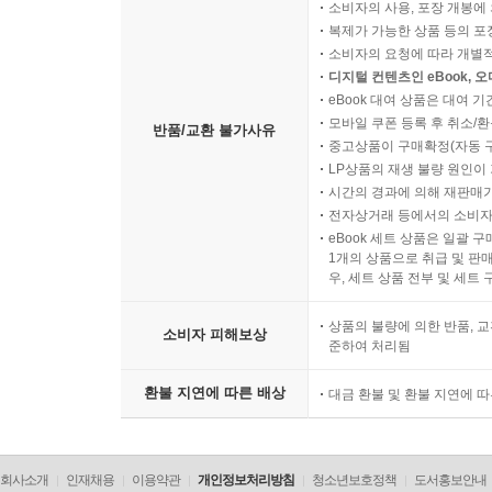
소비자의 사용, 포장 개봉에 
복제가 가능한 상품 등의 포장을 
소비자의 요청에 따라 개별
디지털 컨텐츠인 eBook, 
eBook 대여 상품은 대여 기
모바일 쿠폰 등록 후 취소/환
반품/교환 불가사유
중고상품이 구매확정(자동 
LP상품의 재생 불량 원인이 기
시간의 경과에 의해 재판매가
전자상거래 등에서의 소비자
eBook 세트 상품은 일괄 
1개의 상품으로 취급 및 판매
우, 세트 상품 전부 및 세트
상품의 불량에 의한 반품, 교
소비자 피해보상
준하여 처리됨
환불 지연에 따른 배상
대금 환불 및 환불 지연에 
회사소개
인재채용
이용약관
개인정보처리방침
청소년보호정책
도서홍보안내