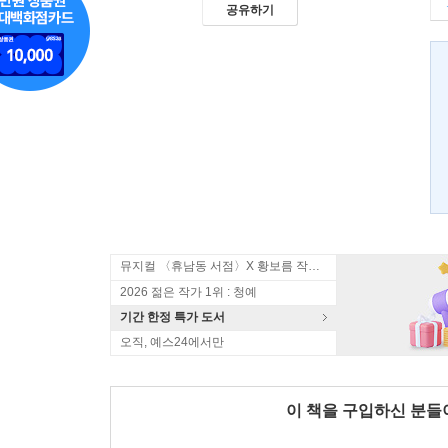
공유하기
뮤지컬 〈휴남동 서점〉X 황보름 작가 북토크
2026 젊은 작가 1위 : 청예
기간 한정 특가 도서
오직, 예스24에서만
이 책을 구입하신 분