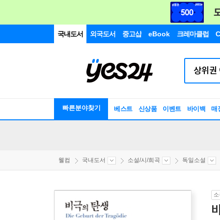
국내도서
외국도서
중고샵
eBook
크레마클럽
C
빠른분야찾기
베스트
신상품
이벤트
바이백
매
웰컴
국내도서
소설/시/희곡
독일소설
소