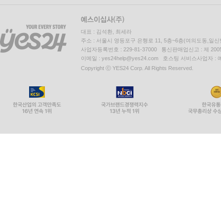
대표 : 김석환, 최세라
주소 : 서울시 영등포구 은행로 11, 5층~6층(여의도동,일신
사업자등록번호 : 229-81-37000 통신판매업신고 : 제 200
이메일 : yes24help@yes24.com 호스팅 서비스사업자 :
Copyright ⓒ YES24 Corp. All Rights Reserved.