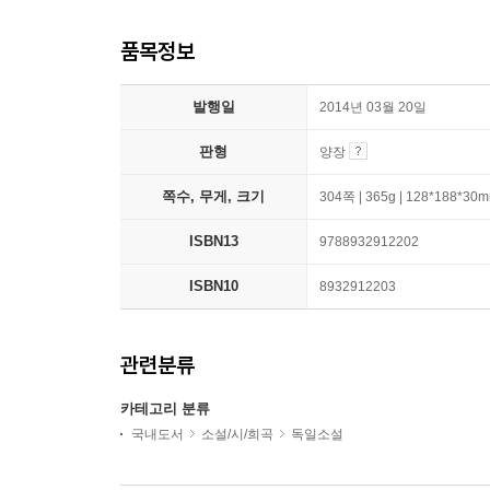
품목정보
발행일
2014년 03월 20일
판형
양장
쪽수, 무게, 크기
304쪽 | 365g | 128*188*30
ISBN13
9788932912202
ISBN10
8932912203
관련분류
카테고리 분류
국내도서
소설/시/희곡
독일소설