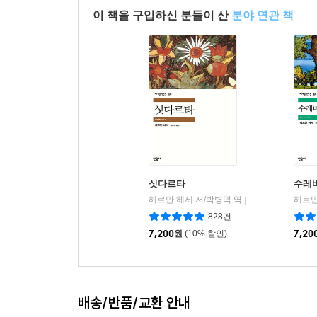
이 책을 구입하신 분들이 산
분야 연관 책
싯다르타
수레
헤르만 헤세 저/박병덕 역
민음사
헤르만
|
828건
7,200
원
(10% 할인)
7,20
배송/반품/교환 안내