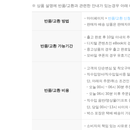
※ 상품 설명에 반품/교환과 관련한 안내가 있는경우 아래 
마이페이지 >
반품/교환 신청
반품/교환 방법
판매자 배송 상품은 판매자와
출고 완료 후 10일 이내의 
디지털 콘텐츠인 eBook의 
반품/교환 가능기간
중고상품의 경우 출고 완료일
모바일 쿠폰의 경우 유효기간(
고객의 단순변심 및 착오구
직수입양서/직수입일서중 일
단, 아래의 주문/취소 조건인
오늘 00시 ~ 06시 30분 
반품/교환 비용
오늘 06시 30분 이후 주문
직수입 음반/영상물/기프트 
단, 당일 00시~13시 사이
박스 포장은 택배 배송이 가
소비자의 책임 있는 사유로 