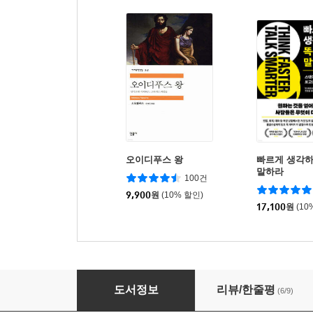
오이디푸스 왕
빠르게 생각
말하라
100건
9,900
원
(10% 할인)
17,100
원
(10
비극의 탄생
도서정보
리뷰/한줄평
(6/9)