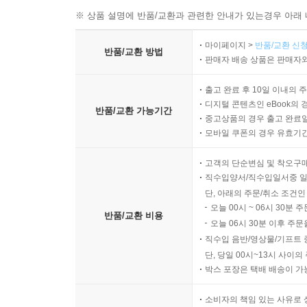
※ 상품 설명에 반품/교환과 관련한 안내가 있는경우 아래 
마이페이지 >
반품/교환 신청
반품/교환 방법
판매자 배송 상품은 판매자와
출고 완료 후 10일 이내의 
디지털 콘텐츠인 eBook의 
반품/교환 가능기간
중고상품의 경우 출고 완료일
모바일 쿠폰의 경우 유효기간(
고객의 단순변심 및 착오구
직수입양서/직수입일서중 일
단, 아래의 주문/취소 조건인
오늘 00시 ~ 06시 30분 
반품/교환 비용
오늘 06시 30분 이후 주문
직수입 음반/영상물/기프트 
단, 당일 00시~13시 사이
박스 포장은 택배 배송이 가
소비자의 책임 있는 사유로 