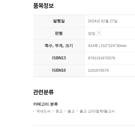
품목정보
발행일
2024년 02월 27일
판형
양장
쪽수, 무게, 크기
424쪽 | 152*224*30mm
ISBN13
9791191670578
ISBN10
1191670570
관련분류
카테고리 분류
국내도서
종교
불교
불교 교리/철학/불교사