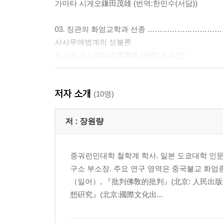
가마타 시게오鎌田茂雄 (번역:한민수(서담))
03. 징관의 화엄교학과 선종 ………………………
사사무애법계의 성불론
요시즈 요시히데吉津宜英 (번역:조세인)
04. 당대 화엄성불론 연구 …………………………
저자 소개
혜원, 징관의 ‘성性’에 대한 해석
(10명)
장위신張宇心 (번역:조소영)
저 :
장원량
05. 징관의 기신론관 …………………………………
『화엄경소』에서 『연의초』로의 변화를 중심으
중궈런민대학 철학계 학사. 일본 도쿄대학 인문
김지연
구소 부소장. 주요 연구 영역은 중국불교 화엄
（일어）, 『批判佛敎的批判』(北京: 人民出版社,
PART 02. 동아시아 불교에 미친 징관의 불교사상
想硏究』(北京:國際文化出...
01. 동아시아의 징관 화엄 계승과 그 역사적 전개