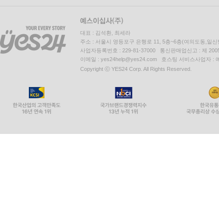
대표 : 김석환, 최세라
주소 : 서울시 영등포구 은행로 11, 5층~6층(여의도동,일신
사업자등록번호 : 229-81-37000 통신판매업신고 : 제 200
이메일 : yes24help@yes24.com 호스팅 서비스사업자 :
Copyright ⓒ YES24 Corp. All Rights Reserved.