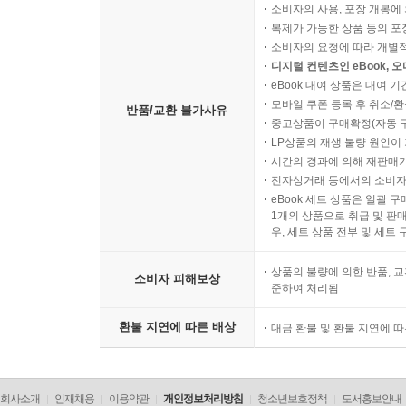
소비자의 사용, 포장 개봉에 
복제가 가능한 상품 등의 포장을 
소비자의 요청에 따라 개별
디지털 컨텐츠인 eBook, 
eBook 대여 상품은 대여 기
모바일 쿠폰 등록 후 취소/환
반품/교환 불가사유
중고상품이 구매확정(자동 
LP상품의 재생 불량 원인이 기
시간의 경과에 의해 재판매가
전자상거래 등에서의 소비자
eBook 세트 상품은 일괄 
1개의 상품으로 취급 및 판매
우, 세트 상품 전부 및 세트
상품의 불량에 의한 반품, 교
소비자 피해보상
준하여 처리됨
환불 지연에 따른 배상
대금 환불 및 환불 지연에 
회사소개
인재채용
이용약관
개인정보처리방침
청소년보호정책
도서홍보안내