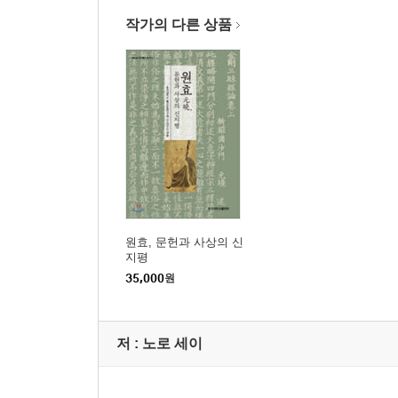
송대와 조선후기 화엄교학을 중심으로
김용태
작가의 다른 상품
02. 명대불교에서의 징관 ………………………………
장원량張文良 (번역:조소영)
03. 일본 화엄의 논의論義에 보이는 징관의 영향 
천태교학과의 관계에 주목하여
노로 세이野呂靖 (번역:이상민)
04. 징관과 종밀의 일심 해석과 일본적 수용 …
원효, 문헌과 사상의 신
혜원, 징관의 ‘성性’에 대한 해석
지평
다카다 시즈카高田悠 (번역:송동규)
35,000
원
PART 03. 징관과 조선시대 화엄사기
저 :
노로 세이
01. 조선후기 『화엄경소초』의 판각과 「영징이
강현찬