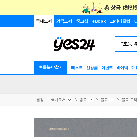
국내도서
외국도서
중고샵
eBook
크레마클럽
C
빠른분야찾기
베스트
신상품
이벤트
바이백
매
웰컴
국내도서
종교
불교
불교 교리/