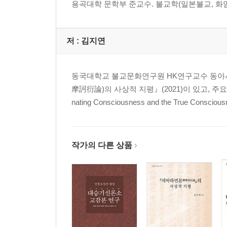
용곡대학 문학부 준교수. 불교학(일본불교, 화엄
02. 조선후기 화엄학의 유행과 그 배경 …………
이종수
저 :
김지연
03. 설파상언의 징관 『화엄소초』 이해의 일고찰
동국대학교 불교문화연구원 HK연구교수 동아시아
「십지품소」를 중심으로
摩訶衍論)의 사상적 지평』(2021)이 있고, 주요 논문으
김천학
nating Consciousness and the True Consciousn
04. 조선후기 『화엄소초』의 한국 유전과 불교미술
김자현
작가의 다른 상품
05. 과도科國와 사기私記를 활용한 간경법看經法 
봉선사 능엄승가대학원의 사례를 중심으로
이선화(선암)