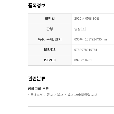
품목정보
발행일
2020년 05월 30일
판형
양장
쪽수, 무게, 크기
630쪽 | 153*224*35mm
ISBN13
9788978019781
ISBN10
8978019781
관련분류
카테고리 분류
국내도서
종교
불교
불교 교리/철학/불교사