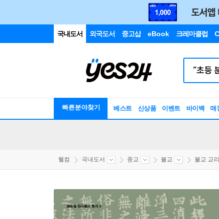
국내도서
외국도서
중고샵
eBook
크레마클럽
C
빠른분야찾기
베스트
신상품
이벤트
바이백
매
웰컴
국내도서
종교
불교
불교 교리/