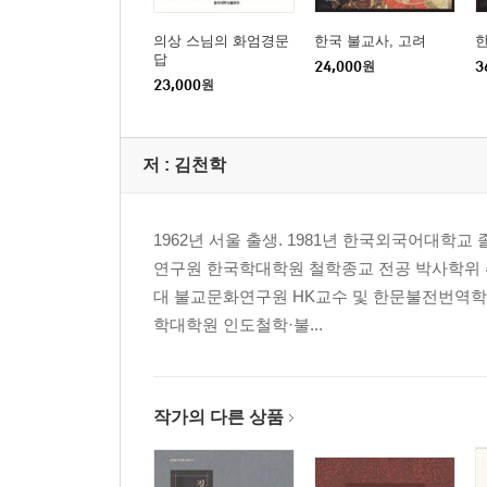
교 고찰을 통하여- | 이수미 … 421
의상 스님의 화엄경문
한국 불교사, 고려
한
『무랑수경종요』
답
24,000
원
3
14 원효 찬 『무량수경종요』 연구 방법 개혁론 -
23,000
원
평가의 변화에 착목하여- | 아타고 구니야스(愛宕邦康)
저 :
김천학
제5부 논리와화쟁
『판비량론』
15 신출 자료 바이케이 구장본 『판비량론』 단간에
1962년 서울 출생. 1981년 한국외국어대학
페이(岡本一平) … 479
연구원 한국학대학원 철학종교 전공 박사학위 취
16 원효 『판비량론』의 새로운 발굴 -고토미술관
대 불교문화연구원 HK교수 및 한문불전번역학
장본을 중심으로- | 김영석 … 497
학대학원 인도철학·불...
17 불교논리학의 흐름과 『판비량론』의 논쟁학 | 김
『십문화쟁론』
18 분황 원효의 화쟁 회통 인식 -『십문화쟁론』을 
작가의 다른 상품
555
찾아보기 … 608