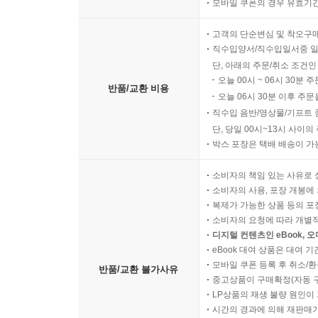
모바일 쿠폰의 경우 유효기간(
고객의 단순변심 및 착오구
직수입양서/직수입일서중 일
단, 아래의 주문/취소 조건인
오늘 00시 ~ 06시 30분 
반품/교환 비용
오늘 06시 30분 이후 주문
직수입 음반/영상물/기프트 
단, 당일 00시~13시 사이
박스 포장은 택배 배송이 가
소비자의 책임 있는 사유로 
소비자의 사용, 포장 개봉에 
복제가 가능한 상품 등의 포장을 
소비자의 요청에 따라 개별
디지털 컨텐츠인 eBook, 
eBook 대여 상품은 대여 기
모바일 쿠폰 등록 후 취소/환
반품/교환 불가사유
중고상품이 구매확정(자동 
LP상품의 재생 불량 원인이 기
시간의 경과에 의해 재판매가