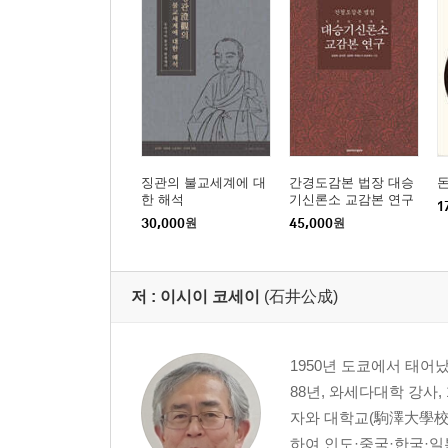
저자 소개 … 623
징관의 불교세계에 대
간경도감본 법장 대승
한 해석
기신론소 교감본 연구
1
30,000
원
45,000
원
저 :
이시이 코세이
(石井公成)
1950년 도쿄에서 태어났
88년, 와세다대학 강사,
자와 대학교(駒澤大學校)
하여 인도·중국·한국·일