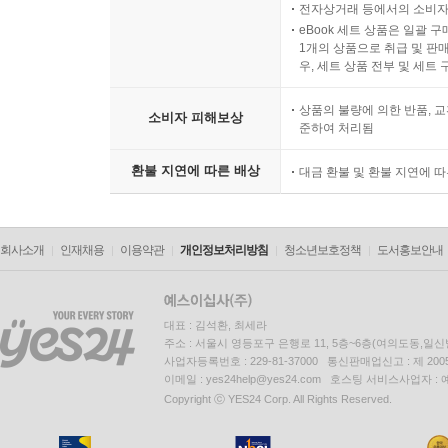
전자상거래 등에서의 소비자
eBook 세트 상품은 일괄 
1개의 상품으로 취급 및 판매
우, 세트 상품 전부 및 세트
상품의 불량에 의한 반품, 교
소비자 피해보상
준하여 처리됨
환불 지연에 따른 배상
대금 환불 및 환불 지연에 
회사소개
인재채용
이용약관
개인정보처리방침
청소년보호정책
도서홍보안내
대표 : 김석환, 최세라
주소 : 서울시 영등포구 은행로 11, 5층~6층(여의도동,일신
사업자등록번호 : 229-81-37000 통신판매업신고 : 제 200
이메일 : yes24help@yes24.com 호스팅 서비스사업자 :
Copyright ⓒ YES24 Corp. All Rights Reserved.