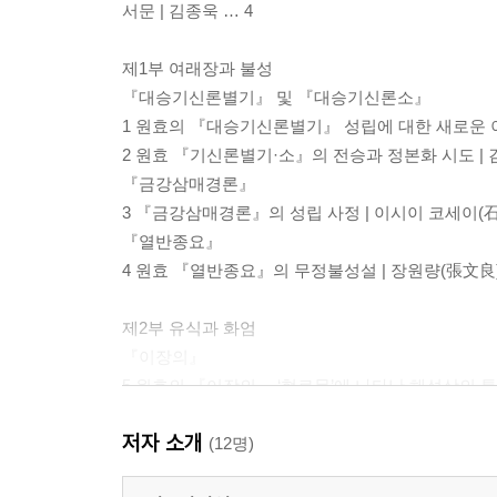
서문 | 김종욱 … 4
제1부 여래장과 불성
『대승기신론별기』 및 『대승기신론소』
1 원효의 『대승기신론별기』 성립에 대한 새로운 이해
2 원효 『기신론별기·소』의 전승과 정본화 시도 | 김
『금강삼매경론』
3 『금강삼매경론』의 성립 사정 | 이시이 코세이(石
『열반종요』
4 원효 『열반종요』의 무정불성설 | 장원량(張文良) 
제2부 유식과 화엄
『이장의』
5 원효의 『이장의』 ‘현료문’에 나타난 해석상의 특징 
『중변분별론소』
저자 소개
6 원효 『중변분별론소』의 사상사적 위상과 그 의의
(12명)
樹) … 177