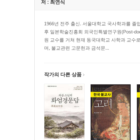
『화엄경소』
저 :
최연식
7 원효 『광명각품소』의 해석상의 특징 | 김천학 … 
1966년 전주 출신. 서울대학교 국사학과를 
제3부계율과 반야
후 일본학술진흥회 외국인특별연구원(Post-d
『보살계본지범요기』
원 교수를 거쳐 현재 동국대학교 사학과 교수로
8 동아시아 보살계 사상의 전개와 원효 『보살계본
며, 불교관련 고문헌과 금석문...
광연 … 245
9 원효의 『보살계본지범요기』가 일본불교에 미친 영향
『본업경소』
10 원효의 『본업경소』 중 ‘사십이위설’ | 아오잉(敖英
작가의 다른 상품
『대혜도경종요』
11 원효 『대혜도경종요』의 기초 연구 | 오카모토 잇
제4부 호국과 정토
『금광명경소』
12 원효 『금광명경소』 집일의 현황과 그에 대한 비
숙 … 383
13 『금광명경』 삼신설에 대한 원효의 이해 -자은