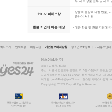
우, 세트 상품 전부 및 세트
상품의 불량에 의한 반품, 교
소비자 피해보상
준하여 처리됨
환불 지연에 따른 배상
대금 환불 및 환불 지연에 
회사소개
인재채용
이용약관
개인정보처리방침
청소년보호정책
도서홍보안내
대표 : 김석환, 최세라
주소 : 서울시 영등포구 은행로 11, 5층~6층(여의도동,일신
사업자등록번호 : 229-81-37000 통신판매업신고 : 제 200
이메일 : yes24help@yes24.com 호스팅 서비스사업자 :
Copyright ⓒ YES24 Corp. All Rights Reserved.