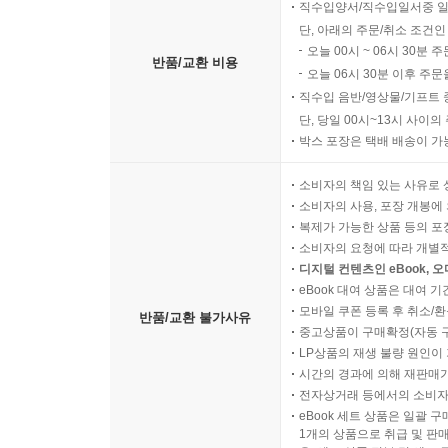
직수입양서/직수입일서중 일
단, 아래의 주문/취소 조건인
오늘 00시 ~ 06시 30분 
반품/교환 비용
오늘 06시 30분 이후 주문
직수입 음반/영상물/기프트 
단, 당일 00시~13시 사이
박스 포장은 택배 배송이 가
소비자의 책임 있는 사유로 
소비자의 사용, 포장 개봉에 
복제가 가능한 상품 등의 포장을 
소비자의 요청에 따라 개별
디지털 컨텐츠인 eBook, 
eBook 대여 상품은 대여 기
모바일 쿠폰 등록 후 취소/환
반품/교환 불가사유
중고상품이 구매확정(자동 
LP상품의 재생 불량 원인이 기
시간의 경과에 의해 재판매가
전자상거래 등에서의 소비자
eBook 세트 상품은 일괄 
1개의 상품으로 취급 및 판매