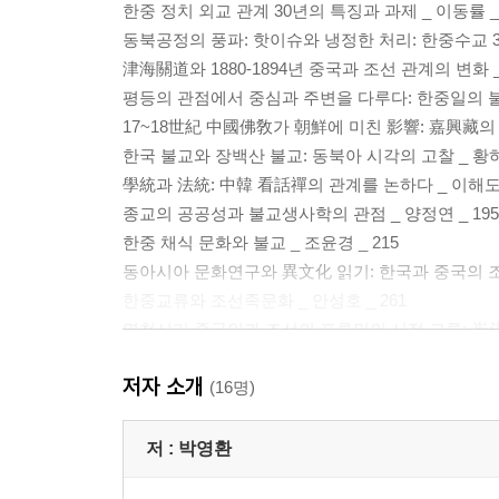
한중 정치 외교 관계 30년의 특징과 과제 _ 이동률 _ 
동북공정의 풍파: 핫이슈와 냉정한 처리: 한중수교 30
津海關道와 1880-1894년 중국과 조선 관계의 변화 _
평등의 관점에서 중심과 주변을 다루다: 한중일의 불교
17~18世紀 中國佛敎가 朝鮮에 미친 影響: 嘉興藏의 
한국 불교와 장백산 불교: 동북아 시각의 고찰 _ 황하연
學統과 法統: 中韓 看話禪의 관계를 논하다 _ 이해도 _
종교의 공공성과 불교생사학의 관점 _ 양정연 _ 195
한중 채식 문화와 불교 _ 조윤경 _ 215
동아시아 문화연구와 異文化 읽기: 한국과 중국의 조왕
한중교류와 조선족문화 _ 안성호 _ 261
명청시기 중국인과 조선의 표류민의 서적 교류: 崔斗
金毓黻 『靜晤室日記』의 조선 방문과 한국 고문헌에 관
저자 소개
仁과 禮의 경계: “人物性同異之辯”을 중심으로 _ 유 옥 
(16명)
日肖에서 生肖까지: 生肖문화 기원의 재고찰 _ 진연산 
저 :
박영환
中國語 論文