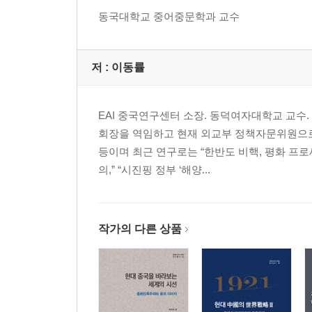
韩中交流30年的启示与未来方向 _ 朴永焕 _ 411
동국대학교 중어중문학과 교수
韩中政治外交关系30年的特点和课题 _ 李东律 _ 44
“高句丽论争” “热点”问题与冷静处理-纪念中韩建交30周
津海关道与1880-1894年中朝关系的变化 _ 尤淑君 _ 
저 :
이동률
平等看待中心与周边-从中韩日的佛教经典交流说起 _ 邢
17世纪到18世纪中国佛教对朝鲜的影响-以嘉兴藏的朝
韩国佛教与长白山佛教-从东北亚视角观察 _ 黄夏年 _
EAI 중국연구센터 소장. 동덕여자대학교 교
学统与法统:论中韩看话禅之关系 _ 李海涛 _ 533
회장을 역임하고 현재 외교부 정책자문위원으로 
宗教的公共性与佛教的生死观 _ 梁晶渊 _ 547
등이며 최근 연구로는 “한반도 비핵, 평화 프로
韩中素食文化与佛教 _ 赵允卿 _ 563
의,” “시진핑 정부 ‘해양...
东亚文化研究与异文化的解读-以中韩灶王信仰为中心 _
中韩交流与朝鲜族文化 _ 安成浩 _ 597
明清时期中国人与朝鲜漂流民的书籍交流-以崔斗灿『乘槎
작가의 다른 상품
从『静晤室日记』看金毓黻访问朝鲜及其韩国古文献收集活动
仁与礼之分际-以“人物性同异之辩”为中心 _ 刘 莹 _ 6
从日肖到生肖-对生肖文化起源的再思考 _ 陈连山 _ 6