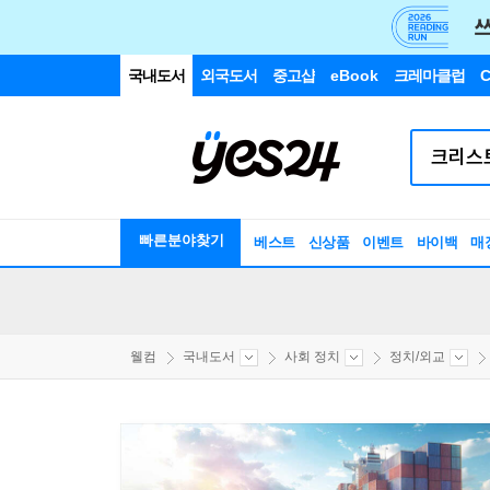
국내도서
외국도서
중고샵
eBook
크레마클럽
C
빠른분야찾기
베스트
신상품
이벤트
바이백
매
웰컴
국내도서
사회 정치
정치/외교