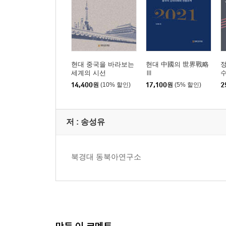
현대 중국을 바라보는
현대 中國의 世界戰略
세계의 시선
Ⅲ
수
14,400
원
(10% 할인)
17,100
원
(5% 할인)
2
저 :
송성유
북경대 동북아연구소