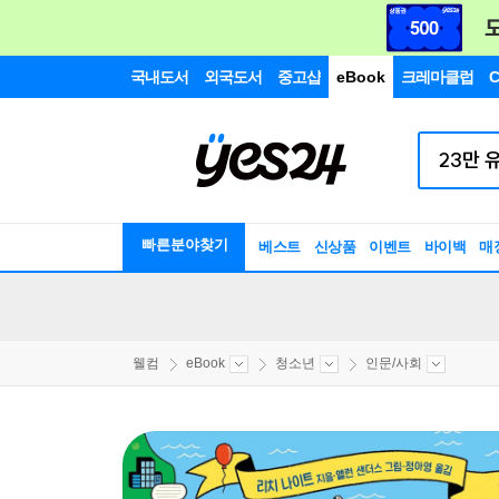
국내도서
외국도서
중고샵
eBook
크레마클럽
C
빠른분야찾기
베스트
신상품
이벤트
바이백
매
웰컴
eBook
청소년
인문/사회