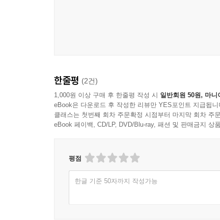
추천사
아이들은 이 책을 읽고 자신이 살고 있는 세상에 대
_[북트러스트(BookTrust)]
한줄평
(2건)
이 책은 재미와 함께 독자와 상호작용할 수 있는 내
_[위크 주니어(The Week Junior)]
1,000원 이상 구매 후 한줄평 작성 시
일반회원 50원, 마니
eBook은 다운로드 후 작성한 리뷰만 YES포인트 지급됩니
클래스는 첫번째 회차 주문확정 시점부터 마지막 회차 주문
eBook 페이백, CD/LP, DVD/Blu-ray, 패션 및 판매금
평점
한글 기준 50자까지 작성가능