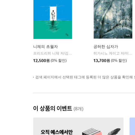
니체의 초월자
공허한 십자가
프리드리히 니체 저/김철 편역
히읏
히가시노 게이고 저/이선희 역
|
12,500
원
(0% 할인)
13,700
원
(0% 할인)
검색 페이지에서 선택된 태그에 등록된 더 많은 상품을 확인해 
이 상품의 이벤트
(8개)