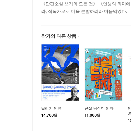
《단편소설 쓰기의 모든 것》 《인생의 의미에 답
라, 적독가로서 더욱 분발하리라 마음먹었다.
작가의 다른 상품
달리기 인류
진실 탐정이 되자
인
0
14,700
원
11,000
원
1