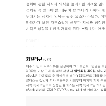
정치에 관한 지식과 의식을 높이기란 어려운 일이
정치란 꼭 알아야 할, 배워야 할 하나의 사회다.
위해서는 정치적 안목은 필수 요소가 아닐까. 이
따라가다 보면 자연스럽게 풍부한 지식과 공정한
시각은 성장을 위한 밑거름이 된다. 부담 없는 한 
POINT 1
이 책은 귀여운 가정으로 시작한다. 책을 읽는 독
상상력을 키우고 정치에 대한 감각까지 익힐 수 있다
회원리뷰
(0건)
POINT 2
매주 10건의 우수리뷰를 선정하여 YES포인트 3만원을 드
3,000원 이상 구매 후 리뷰 작성 시
일반회원 300원, 마니아
정치는 어려운 주제다. 그래서 이 책에서는 우리 
eBook은 다운로드 후 작성한 리뷰만 YES포인트 지급됩니
높인다. 독서와 정치에 더욱 흥미롭게 접근할 수 있
클래스는 첫번째 회차 주문확정 시점부터 마지막 회차 주문
사락 독서모임으로 진행된 클래스는 사락 독서모임 게시판
POINT 3
eBook 페이백, CD/LP, DVD/Blu-ray, 패션 및 판매금
풍부한 상상력과 다양한 창의력은 성장을 위한 필수 
올바른 사고력까지 더할 수 있다. 이제, 우리 아이