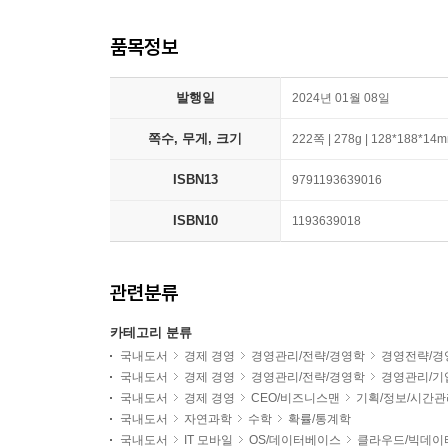
품목정보
발행일
2024년 01월 08일
쪽수, 무게, 크기
222쪽 | 278g | 128*188*14
ISBN13
9791193639016
ISBN10
1193639018
관련분류
카테고리 분류
국내도서
경제 경영
경영관리/전략/경영학
경영전략/경
국내도서
경제 경영
경영관리/전략/경영학
경영관리/기
국내도서
경제 경영
CEO/비즈니스맨
기획/정보/시간관
국내도서
자연과학
수학
확률/통계학
국내도서
IT 모바일
OS/데이터베이스
클라우드/빅데이