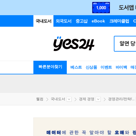
국내도서
외국도서
중고샵
eBook
크레마클럽
C
빠른분야찾기
베스트
신상품
이벤트
바이백
매
웰컴
국내도서
경제 경영
경영관리/전략/...