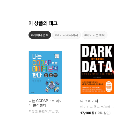
이 상품의 태그
#데이터분석
#데이터리터러시
#데이터문해력
나는 CODAP으로 데이
다크 데이터
터 분석한다
데이비드 핸드 저/노태복 역
최정원,류현욱,박근영,박예람,유동호,유하연,이완범 등저
씨마
|
17,100
원
(10% 할인)