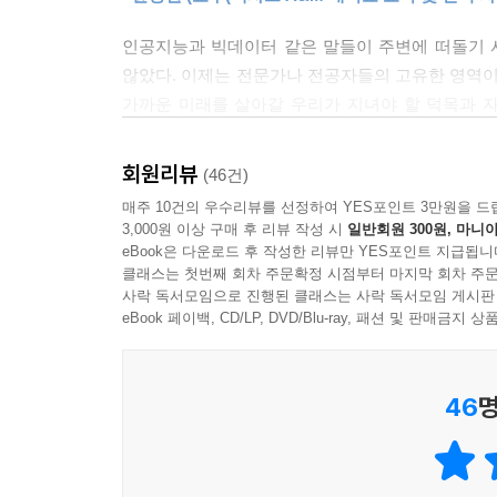
10. 인공지능이 표본화된 데이터를 학습한 만큼,
인공지능과 빅데이터 같은 말들이 주변에 떠돌기 
돈다”라고 말할 것이다.
않았다. 이제는 전문가나 전공자들의 고유한 영역이
가까운 미래를 살아갈 우리가 지녀야 할 덕목과 자
11. 데이터 분석이 보장하는 것은 답의 진실성이 아
데이터와 관련된 가장 기본적이고 근본적인 내용을
모르지만, 어려운 내용을 쉬운 언어로 풀어쓰는 것은
회원리뷰
(46건)
12. 문제의 본질을 읽는 것, 그래서 문제를 풀기 
쉽게 쓰였으면서도 본질적인 통찰을 제공하고 있다
매주 10건의 우수리뷰를 선정하여 YES포인트 3만원을 드
도구를 선택하는 능력이며, 이는 그 무엇도 넘볼 수
3,000원 이상 구매 후 리뷰 작성 시
일반회원 300원, 마니아
아시다시피 데이터는 거짓말을 하지 않습니다. 거
- 박원호 (교수(서울대학교 정치외교학부))
eBook은 다운로드 후 작성한 리뷰만 YES포인트 지급됩니
인문학적 소양은 바로 이러한 왜곡을 밝히고 잘못 
클래스는 첫번째 회차 주문확정 시점부터 마지막 회차 주문
사락 독서모임으로 진행된 클래스는 사락 독서모임 게시판
한마디로 디지털 전환에 관심이 많은 CEO를 위한 "
eBook 페이백, CD/LP, DVD/Blu-ray, 패션 및 판매금
대하는 자세, 필요한 인문학적 소양에 대해 알려
인문학적 소양이 부족하면 최신 기술을 빨리 익히는
이독을, DT 리더 관점에서는 삼독까지 하시길 권하
책을 통해서 응용 수학자는 주장하는 데이터 사이
- 김준환 (상무(신한은행 디지털 혁신 단장))
합니다.
46
명
* 이런 분들에게 추천합니다.