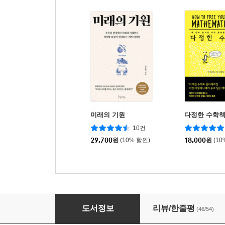
미래의 기원
다정한 수학
10건
29,700
원
(10% 할인)
18,000
원
(10
데이터는 예측하지 않는다
도서정보
리뷰/한줄평
(46/54)