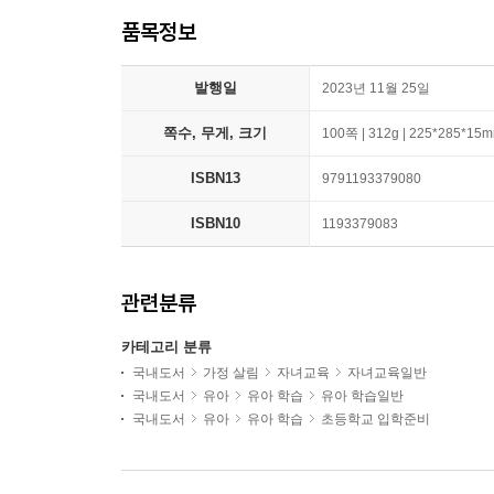
품목정보
발행일
2023년 11월 25일
쪽수, 무게, 크기
100쪽 | 312g | 225*285*15
ISBN13
9791193379080
ISBN10
1193379083
관련분류
카테고리 분류
국내도서
가정 살림
자녀교육
자녀교육일반
국내도서
유아
유아 학습
유아 학습일반
국내도서
유아
유아 학습
초등학교 입학준비