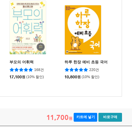
부모의 어휘력
하루 한장 예비 초등 국어
168건
220건
17,100
원
(10% 할인)
10,800
원
(10% 할인)
11,700
카트에 넣기
바로구매
원