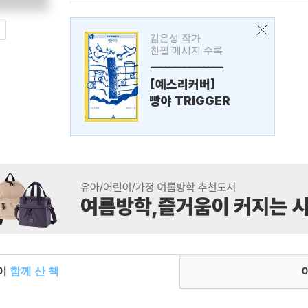
김은성 작가
친필 메시지 수록
---------------
[예스리커버]
빵야 TRIGGER
들이
함께 산 책