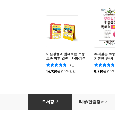
이은경쌤과 함께하는 초등
뿌리깊은 초
교과 어휘 일력 : 사회·과학
기본편 3단계 
년)
14건
16,920
원
(10% 할인)
8,910
원
(10%
자신만만 1학년 한글 쓰기
도서정보
리뷰/한줄평
(25/1)