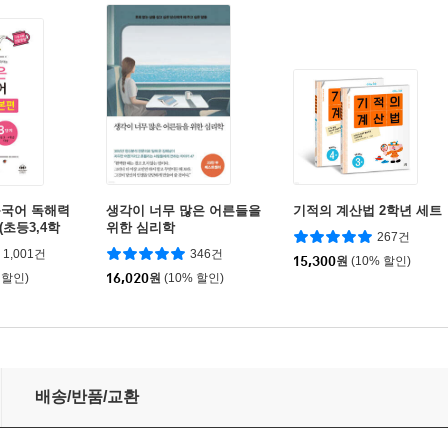
등국어 독해력
생각이 너무 많은 어른들을
기적의 계산법 2학년 세트
(초등3,4학
위한 심리학
267건
1,001건
346건
15,300
원
(10% 할인)
 할인)
16,020
원
(10% 할인)
배송/반품/교환