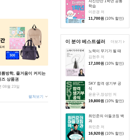
자신만만 1학년 공통
학습
이은경 저
11,700
원
(10% 할인)
이 분야 베스트셀러
더보기
노력이 무기가 될 때
김현주 저
17,100
원
(10% 할인)
여름방학, 줄거움이 커지는
퀴즈 상품권
SKY 합격 생기부 공
년 08월 23일
식
윤윤구,장성민 저
펼쳐보기
19,800
원
(10% 할인)
최민준의 아들코칭 백
과
최민준 저
16,920
원
(10% 할인)