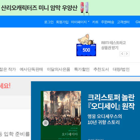
로그인
회원가입
마이페이지
카트
주문/배송
고객센터
Gl
젊은 작가
예사단독판매
이달의사은품
특가할인
추천도서
대량/법인
세요!
등 입학 준비를 위한