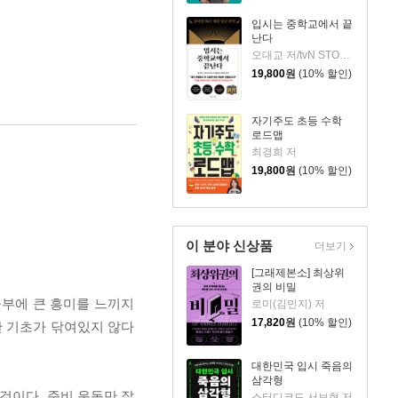
입시는 중학교에서 끝
난다
오대교 저/tvN STORY & LG 헬로비전 [일타맘] 기획
19,800
원
(10% 할인)
자기주도 초등 수학
로드맵
최경희 저
19,800
원
(10% 할인)
이 분야 신상품
더보기
[그래제본소] 최상위
권의 비밀
공부에 큰 흥미를 느끼지
로미(김민지) 저
17,820
원
(10% 할인)
한 기초가 닦여있지 않다
대한민국 입시 죽음의
삼각형
 것이다. 준비 운동만 잘
스터디코드 서보현 저