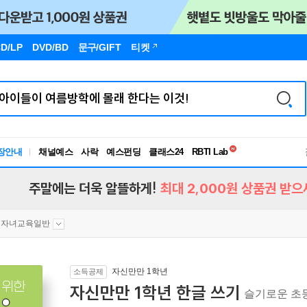
D/LP
DVD/BD
문구
/GIFT
티켓
독서유형검사
장안내
채널예스
사락
예스펀딩
클래스24
RBTI Lab
독서유형검사
주말에는 더욱 알뜰하게!
최대 2,000원 상품권 받으
자녀교육일반
자신만만 1학년
소득공제
자신만만 1학년 한글 쓰기
슬기로운 초