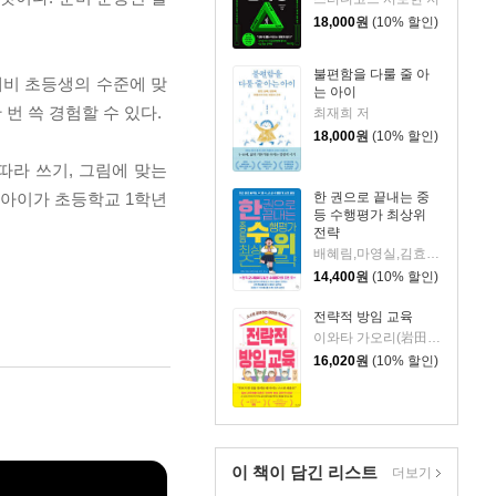
18,000
원
(10% 할인)
불편함을 다룰 줄 아
예비 초등생의 수준에 맞
는 아이
번 쓱 경험할 수 있다.
최재희 저
18,000
원
(10% 할인)
따라 쓰기, 그림에 맞는
한 권으로 끝내는 중
며 아이가 초등학교 1학년
등 수행평가 최상위
전략
배혜림,마영실,김효정,송숙영,송민규,윤지선 저
14,400
원
(10% 할인)
전략적 방임 교육
이와타 가오리(岩田かおり) 저/이지현 역
16,020
원
(10% 할인)
이 책이 담긴
리스트
더보기