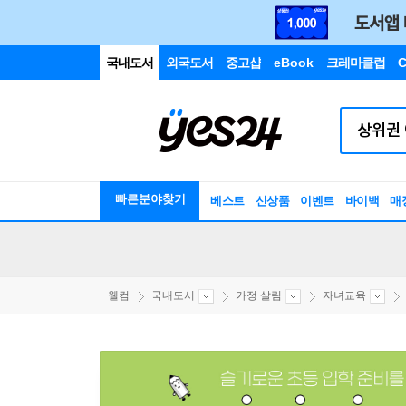
국내도서
외국도서
중고샵
eBook
크레마클럽
C
빠른분야찾기
베스트
신상품
이벤트
바이백
매
웰컴
국내도서
가정 살림
자녀교육