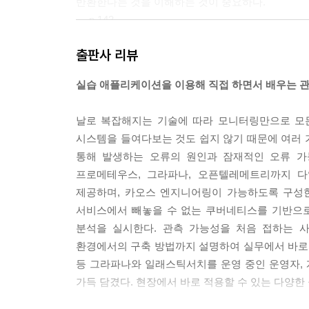
반환한다는 것을 이해하는 것이 중요하다.
--- p.143
출판사 리뷰
이그젬플러는 주어진 시간 간격에서 측정된 추적의
메타데이터를 식별하는 데 도움이 된다. 메트릭은 
실습 애플리케이션을 이용해 직접 하면서 배우는 
를 제공한다. 따라서 둘의 상관관계를 만들어 서로
--- p.262
날로 복잡해지는 기술에 따라 모니터링만으로 모
시스템을 들여다보는 것도 쉽지 않기 때문에 여러 
다양한 마이크로서비스에 대한 추적을 조회할 수 있다
통해 발생하는 오류의 원인과 잠재적인 오류 가
행하는 것보다, 그라파나와 오픈서치와 같은 관측 가
프로메테우스, 그라파나, 오픈텔레메트리까지 다
다.
제공하며, 카오스 엔지니어링이 가능하도록 구성
--- p.305
서비스에서 빼놓을 수 없는 쿠버네티스를 기반으로
분석을 실시한다. 관측 가능성을 처음 접하는 
오픈텔레메트리 컬렉터는 다양한 형식의 메트릭 데
환경에서의 구축 방법까지 설명하여 실무에서 바로 적
템으로 내보낸다. 데이터 모델은 자동으로 속성을
등 그라파나와 일래스틱서치를 운영 중인 운영자, 
능이나 의미의 손실 없이 프로메테우스 원격 쓰기 
가득 담겼다. 현장에서 바로 적용할 수 있는 다양한 
--- p.348