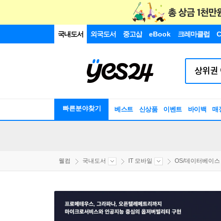
국내도서
외국도서
중고샵
eBook
크레마클럽
C
빠른분야찾기
베스트
신상품
이벤트
바이백
매
웰컴
국내도서
IT 모바일
OS/데이터베이스