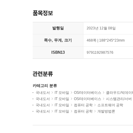
품목정보
발행일
2023년 12월 08일
쪽수, 무게, 크기
468쪽 | 188*245*23mm
ISBN13
9791192987576
관련분류
카테고리 분류
국내도서
IT 모바일
OS/데이터베이스
클라우드/빅데이
국내도서
IT 모바일
OS/데이터베이스
시스템관리/서버
국내도서
IT 모바일
컴퓨터 공학
소프트웨어 공학
국내도서
IT 모바일
컴퓨터 공학
개발방법론