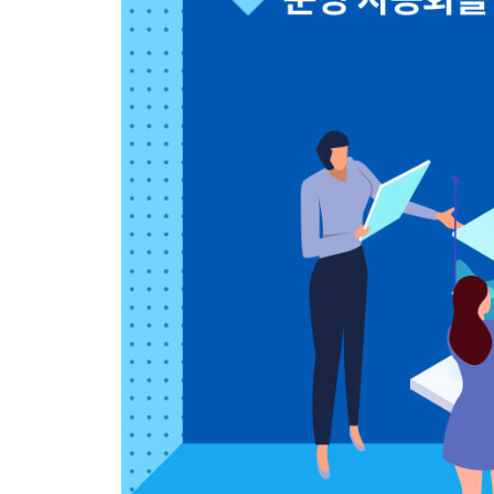
3.5 프로메테우스 오토스케일링 154
__3.5.1 프로메테우스 어댑터 154
__3.5.2 KEDA 오토스케일 159
3.6 프로메테우스 알람 162
3.7 프로메테우스 운영 아키텍처 170
__3.7.1 샤딩 아키텍처 170
__3.7.2 페더레이션 아키텍처 173
3.8 타노스 운영 175
__3.8.1 타노스 아키텍처 175
__3.8.2 타노스 사이드카 방식 178
__3.8.3 타노스 리시버 방식 181
__3.8.4 타노스 구성 183
__3.8.5 타노스 테스트 186
CHAPTER 4 오픈소스 관측 가능성, 그라파나 189
4.1 그라파나 관측 가능성 190
__4.1.1 목적과 범위 190