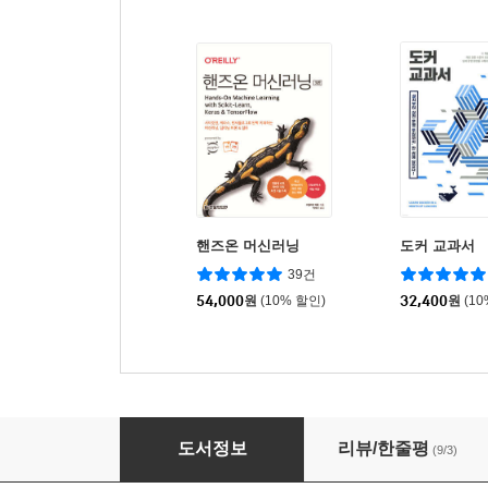
핸즈온 머신러닝
도커 교과서
39건
54,000
원
(10% 할인)
32,400
원
(1
모니터링의 새로운 미래 관측 가능성
도서정보
리뷰/한줄평
(9/3)