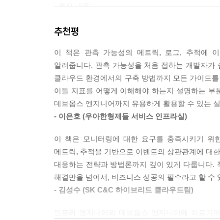
· 주요 내용
-관측 가능성의 개념과 기반 기술
추천평
-프로메테우스 생태계 이해와 타노스 소개
-로키, 템포, 미미르를 이용한 그라파나 관측 가능성
이 책은 관측 가능성의 메트릭, 로그, 추적에
-그라파나와 오픈서치 기반으로 개발된 예제 실습
알려줍니다. 관측 가능성을 처음 접하는 개발자가
-오픈텔레메트리를 활용한 관측 가능성
클라우드 환경에서의 구축 방법까지 모든 가이드를 
-AIOps와 운영 자동화 개념과 전망
이들 지표를 어떻게 이해해야 하는지 설명하는 부
데브옵스 엔지니어까지 유용하게 활용할 수 있는 실
- 이은호 (우아한형제들 서비스 인프라실)
이 책은 모니터링에 대한 요구를 충족시키기 위한
메트릭, 추적을 기반으로 이벤트의 상관관계에 대한 
대응하는 전략과 방법론까지 깊이 있게 다룹니다. 책
해결만을 넘어서, 비즈니스 성공의 필수라고 할 수 
- 김성수 (SK C&C 하이브리드 클라우드팀)
인프라 엔지니어와 데브옵스 엔지니어에 이르기까지