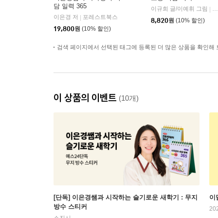
담 일력 365
이규희 글/이예휘 그림
삼
|
이은경 저
포레스트북스
|
8,820
원
(10% 할인)
19,800
원
(10% 할인)
검색 페이지에서 선택된 태그에 등록된 더 많은 상품을 확인해 
이 상품의 이벤트
(10개)
[단독] 이은경쌤과 시작하는 슬기로운 새학기 : 무지
이
방수 스티커
20