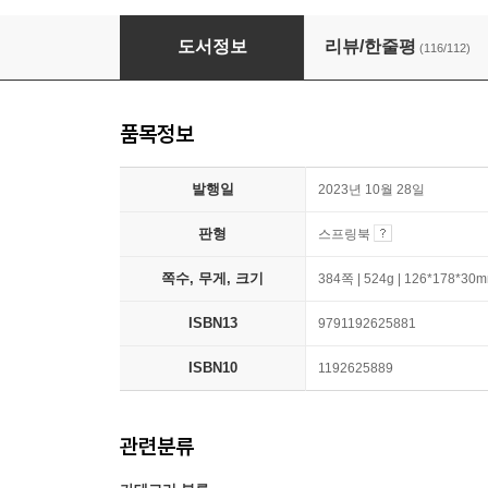
이은경쌤의 사자성어 속담 일력 365
도서정보
리뷰/한줄평
(116/112)
품목정보
발행일
2023년 10월 28일
판형
스프링북
쪽수, 무게, 크기
384쪽 | 524g | 126*178*30
ISBN13
9791192625881
ISBN10
1192625889
관련분류