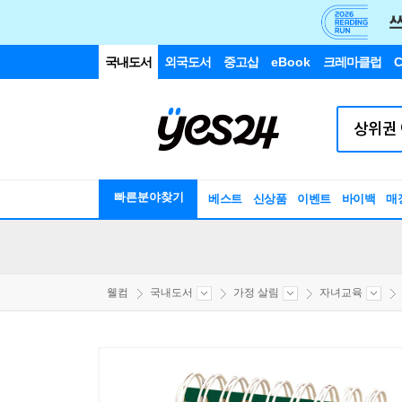
국내도서
외국도서
중고샵
eBook
크레마클럽
C
빠른분야찾기
베스트
신상품
이벤트
바이백
매
웰컴
국내도서
가정 살림
자녀교육