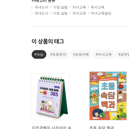
카테고리 분류
국내도서
가정 살림
자녀교육
독서교육
국내도서
가정 살림
자녀교육
자녀교육일반
이 상품의 태그
#속담
#초등한자
#초등어휘
#자녀교육
#공부
이은경쌤의 사자성어 속
초등 속담 백과