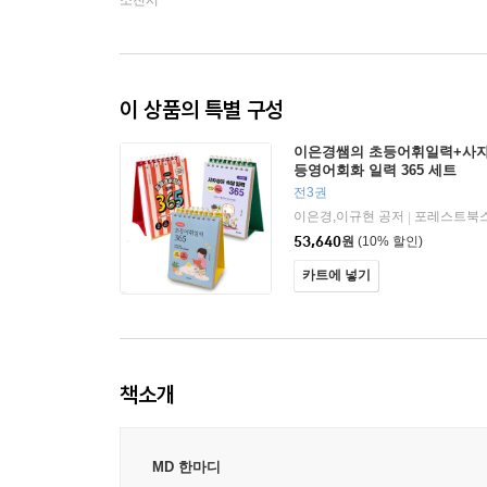
소진시
이 상품의 특별 구성
이은경쌤의 초등어휘일력+사자
등영어회화 일력 365 세트
전3권
이은경,이규현 공저
포레스트북
|
53,640
원
(10% 할인)
카트에 넣기
책소개
MD 한마디