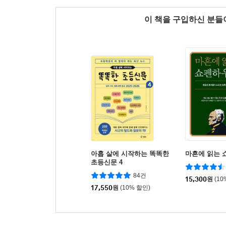
이 책을 구입하신 분
아홉 살에 시작하는 똑똑한
마흔에 읽는 
초등신문 4
84건
15,300
원
(10
17,550
원
(10% 할인)