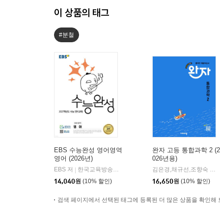
이 상품의 태그
#분철
EBS 수능완성 영어영역
완자 고등 통합과학 2 (2
영어 (2026년)
026년용)
EBS 저
한국교육방송공사
김은경,채규선,조향숙 등저
|
14,040
원
(10% 할인)
16,650
원
(10% 할인)
검색 페이지에서 선택된 태그에 등록된 더 많은 상품을 확인해 