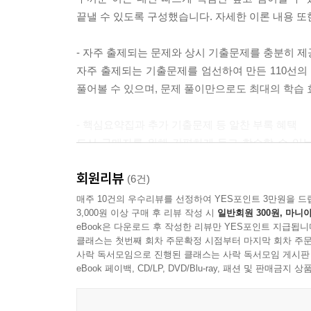
끝낼 수 있도록 구성했습니다. 자세한 이론 내용 또
- 자주 출제되는 문제와 상시 기출문제를 충분히 제
자주 출제되는 기출문제를 엄선하여 만든 110선의 
풀어볼 수 있으며, 문제 풀이만으로도 최대의 학습 
- 핵심요약집과 추가 기출문제 등 알찬 부록 혜택
도서 구매자를 위해 간편하게 들고 학습할 수 있
도서에 수록된 기출문제 15회 외에도 기출문제를 5
회원리뷰
(6건)
- CBT 온라인 문제집
매주 10건의 우수리뷰를 선정하여 YES포인트 3만원을 드
3,000원 이상 구매 후 리뷰 작성 시
일반회원 300원, 마니아
CBT 온라인 문제집을 통해 언제 어디서든 컴퓨
eBook은 다운로드 후 작성한 리뷰만 YES포인트 지급됩니
홈페이지(license.youngjin.com)에서 실전처럼 
클래스는 첫번째 회차 주문확정 시점부터 마지막 회차 주문
사락 독서모임으로 진행된 클래스는 사락 독서모임 게시판
-이기적만의 1:1 질문답변 서비스
eBook 페이백, CD/LP, DVD/Blu-ray, 패션 및 판매금
문제를 풀다가 모르는 내용이나 선생님의 도움을 
이기적 스터디 카페(cafe.naver.com/yjbooks)를