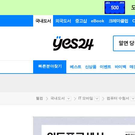
국내도서
외국도서
중고샵
eBook
크레마클럽
C
빠른분야찾기
베스트
신상품
이벤트
바이백
매
웰컴
국내도서
IT 모바일
컴퓨터 수험서