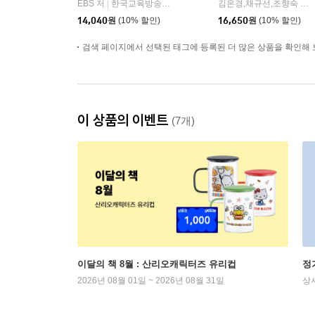
EBS 저
한국교육방송공사
김은경,채규선,조향숙 등저
|
14,040
원
(10% 할인)
16,650
원
(10% 할인)
검색 페이지에서 선택된 태그에 등록된 더 많은 상품을 확인해 
이 상품의 이벤트
(7개)
이달의 책 8월 : 산리오캐릭터즈 유리컵
정
2026년 08월 01일 ~ 2026년 08월 31일
상