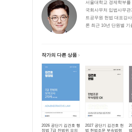
서울대학교 경제학부를 
05 죄형법정주의
국회사무처 입법사무관과
06 책임과 형벌의 비례원칙
트공무원 헌법 대표강사
07 죄형법정주의 명확성원칙
론 최근 10년 단원별 
08 책임주의원칙
09 적법절차원칙
10 영장주의
11 신체의 자유
작가의 다른 상품
12 개인정보자기결정권
13 통신의 비밀
14 양심의 자유와 종교의 자유
15 학문과 예술의 자유
16 표현의 자유
17 사전검열금지원칙
18 알 권리
19 집회·결사의 자유
20 거주·이전의 자유
2026 공단기 김건호 행
2027 공단기 김건호 헌
2
21 직업수행의 자유
정법 7급 전범위 모의
법 헌법조문 부속법령
법