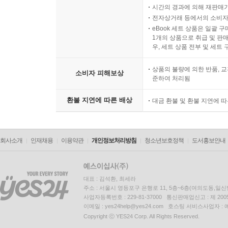
시간의 경과에 의해 재판매가
전자상거래 등에서의 소비자
eBook 세트 상품은 일괄 
1개의 상품으로 취급 및 판매
우, 세트 상품 전부 및 세트
상품의 불량에 의한 반품, 교
소비자 피해보상
준하여 처리됨
환불 지연에 따른 배상
대금 환불 및 환불 지연에 
회사소개
인재채용
이용약관
개인정보처리방침
청소년보호정책
도서홍보안내
대표 : 김석환, 최세라
주소 : 서울시 영등포구 은행로 11, 5층~6층(여의도동,일신
사업자등록번호 : 229-81-37000 통신판매업신고 : 제 200
이메일 : yes24help@yes24.com 호스팅 서비스사업자 :
Copyright ⓒ YES24 Corp. All Rights Reserved.