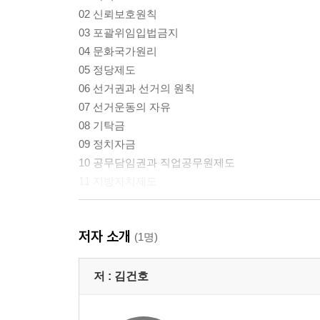
02 신뢰보호원칙
03 포괄위임입법금지
04 문화국가원리
05 정당제도
06 선거권과 선거의 원칙
07 선거운동의 자유
08 기탁금
09 정치자금
10 공무담임권과 직업공무원제도
11 지방자치제도
PART 2 국민의 권리와 의무
저자 소개
(1명)
01 일반적 인격권
02 일반적 행동의 자유
저 :
김건호
03 계약의 자유
04 평등권 및 평등원칙