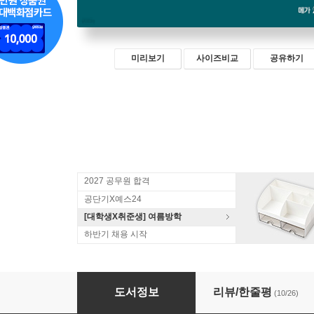
미리보기
사이즈비교
공유하기
2027 공무원 합격
공단기X예스24
[대학생X취준생] 여름방학
하반기 채용 시작
2023 NEW 김건호 헌법 최근 3개년 기출·예상
도서정보
리뷰/한줄평
(10/26)