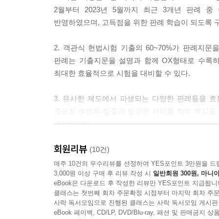
04 정부
2월부터 2023년 5월까지 최근 3개년 판례
반영하였으며, 고득점을 위한 판례 학습이 되도록 
PART 4 헌법재판소
2. 객관식 헌법시험 기출의 60~70%가 판례지
01 위헌법률심판 및 위헌심사형 헌법소원
판례는 기출지문을 설명과 함께 OX형태로 수록하
02 권리구제형 헌법소원심판
최대한 효율적으로 시험을 대비할 수 있다.
03 권리구제형 헌법소원의 적법요건
04 권한쟁의심판
3. 유사한 제도에서 파생되는 다양한 판례들을 
중요한 부분은 밑줄과 형광펜 처리를 하여 핵심을
판례색인
구성하였다.
회원리뷰
(10건)
매주 10건의 우수리뷰를 선정하여 YES포인트 3만원을 드
3,000원 이상 구매 후 리뷰 작성 시
일반회원 300원, 마니아
eBook은 다운로드 후 작성한 리뷰만 YES포인트 지급됩니
클래스는 첫번째 회차 주문확정 시점부터 마지막 회차 주문
사락 독서모임으로 진행된 클래스는 사락 독서모임 게시판
eBook 페이백, CD/LP, DVD/Blu-ray, 패션 및 판매금