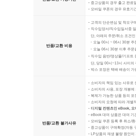
중고상품의 경우 출고 완료일
모바일 쿠폰의 경우 유효기간(
고객의 단순변심 및 착오구
직수입양서/직수입일서중 일
단, 아래의 주문/취소 조건인
오늘 00시 ~ 06시 30분 
반품/교환 비용
오늘 06시 30분 이후 주문
직수입 음반/영상물/기프트 
단, 당일 00시~13시 사이
박스 포장은 택배 배송이 가
소비자의 책임 있는 사유로 
소비자의 사용, 포장 개봉에 
복제가 가능한 상품 등의 포장을 
소비자의 요청에 따라 개별
디지털 컨텐츠인 eBook, 
eBook 대여 상품은 대여 기
모바일 쿠폰 등록 후 취소/환
반품/교환 불가사유
중고상품이 구매확정(자동 
LP상품의 재생 불량 원인이 기