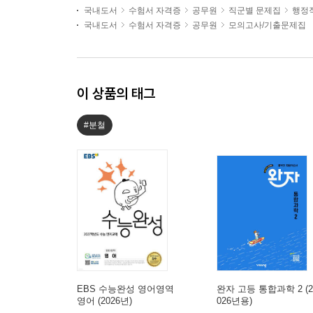
국내도서
수험서 자격증
공무원
직군별 문제집
행정
국내도서
수험서 자격증
공무원
모의고사/기출문제집
이 상품의 태그
#분철
EBS 수능완성 영어영역
완자 고등 통합과학 2 (2
영어 (2026년)
026년용)