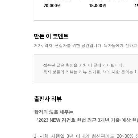
22 직업선택의 자유
고사 270제 (각론포함)
OX
20,000
원
18,000
원
1
23 재산권
24 인간다운 생활을 할 권리 및 사회보장수급권
25 교육을 받을 권리와 교육제도
26 근로의 권리
만든 이 코멘트
27 근로3권
저자, 역자, 편집자를 위한 공간입니다. 독자들에게 전하고
28 환경권
29 혼인과 가족에 관한 권리
접수된 글은 확인을 거쳐 이 곳에 게재됩니다.
30 재판청구권
독자 분들의 리뷰는 리뷰 쓰기를, 책에 대한 문의는 1:
31 형사보상청구권
32 국가배상청구권
출판사 리뷰
PART 3 정치제도
합격의 法을 세우는
01 권력분립원칙
『2023 NEW 김건호 헌법 최근 3개년 기출·예상
02 국회
03 조세법률주의 및 조세평등주의
1. 시험 시행일 3년 이내의 최신판례도 20~30