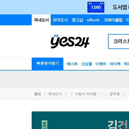
국내도서
외국도서
중고샵
eBook
크레마클럽
C
빠른분야찾기
베스트
신상품
이벤트
바이백
매
웰컴
국내도서
수험서 자격증
공무원