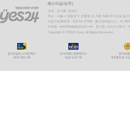
____중단점 설정 및 디버깅 시작
대표 : 김석환, 최세라
______비주얼 스튜디오 2022 사용하기
주소 : 서울시 영등포구 은행로 11, 5층~6층(여의도동,일신
______비주얼 스튜디오 코드 사용하기
사업자등록번호 : 229-81-37000 통신판매업신고 : 제 200
이메일 : yes24help@yes24.com 호스팅 서비스사업자 :
____디버깅 도구 모음
Copyright ⓒ YES24 Corp. All Rights Reserved.
____디버깅 윈도우
____단계별 코드 실행
____중단점 커스터마이징
__개발 및 런타임 로깅
____로깅 옵션
____디버그와 추적을 통한 계측
______기본 추적 수신기 사용하기
____추적 수신기 구성하기
____추적 레벨 스위치
______비주얼 스튜디오 코드 프로젝트에 패키지 
______비주얼 스튜디오 2022 프로젝트에 패키지 
______프로젝트 패키지 살펴보기
__단위 테스트