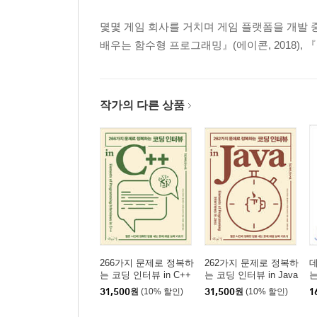
______웹 개발
______데이터베이스 개발
몇몇 게임 회사를 거치며 게임 플랫폼을 개발 
____모던 .NET 테마
배우는 함수형 프로그래밍』(에이콘, 2018), 
____.NET 표준 이해하기
____이 책에 사용된 .NET 플랫폼과 도구들
____IL 이해하기
작가의 다른 상품
__비주얼 스튜디오 2022로 콘솔 앱 만들기
____비주얼 스튜디오 2022에서 여러 프로젝트 관
____비주얼 스튜디오 2022에서 코드 작성
____비주얼 스튜디오에서 컴파일하고 실행하기
______컴파일러가 생성한 폴더와 파일
____최상위 문 작성
____비주얼 스튜디오 2022 솔루션에 두 번째 프
______암시적으로 가져온 네임스페이스
__비주얼 스튜디오 코드로 콘솔 앱 만들기
266가지 문제로 정복하
262가지 문제로 정복하
는 코딩 인터뷰 in C++
는 코딩 인터뷰 in Java
____비주얼 스튜디오 코드로 여러 개의 프로젝트 
31,500
원
(10% 할인)
31,500
원
(10% 할인)
1
____비주얼 스튜디오 코드로 코드 작성하기
____dotnet CLI를 사용해 코드 컴파일하고 실행하