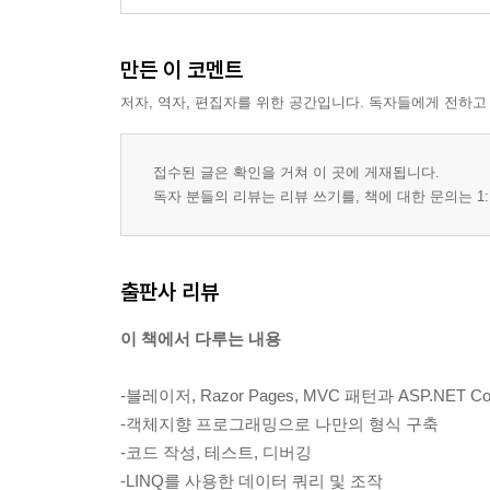
____비주얼 스튜디오 코드에 두 번째 프로젝트 추
____비주얼 스튜디오 코드에서 여러 개의 파일 다
만든 이 코멘트
__폴리글랏 노트북을 사용해 코드 탐색하기
저자, 역자, 편집자를 위한 공간입니다. 독자들에게 전하고
____노트북 생성
____노트북에서 코드 작성 및 실행하기
____노트북 저장하기
접수된 글은 확인을 거쳐 이 곳에 게재됩니다.
독자 분들의 리뷰는 리뷰 쓰기를, 책에 대한 문의는 1:
____노트북에 마크다운 및 특수 명령 추가
____여러 개의 셀에서 코드 실행
____폴리글랏 노트북에서 이 책의 예제 코드 사용
__프로젝트 폴더 및 파일 구성
출판사 리뷰
____공통 폴더와 파일
이 책에서 다루는 내용
____깃허브 솔루션 코드
__이 책의 깃허브 저장소 활용 방법
-블레이저, Razor Pages, MVC 패턴과 ASP.NET
____책에 대한 문제 제기
-객체지향 프로그래밍으로 나만의 형식 구축
____책에 대한 피드백
-코드 작성, 테스트, 디버깅
____깃허브 저장소에서 솔루션 코드 다운로드
-LINQ를 사용한 데이터 쿼리 및 조작
____비주얼 스튜디오 코드 및 명령줄에서 깃 사용