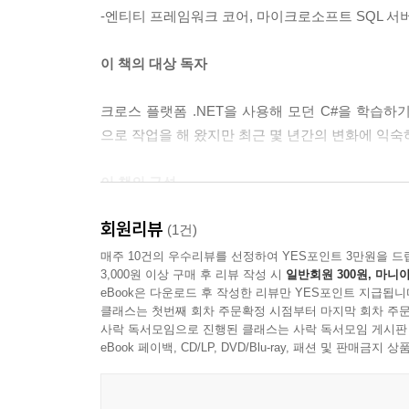
-엔티티 프레임워크 코어, 마이크로소프트 SQL 서버
______솔루션 코드 저장소 복제
__도움말 찾기
이 책의 대상 독자
____마이크로소프트 문서 읽기
____dotnet 도구에 대한 도움 얻기
크로스 플랫폼 .NET을 사용해 모던 C#을 학습하기
____형식 정의와 멤버 정보 얻기
으로 작업을 해 왔지만 최근 몇 년간의 변화에 익
____스택 오버플로 사용하기
____구글 사용하기
이 책의 구성
____공식 .NET 블로그 구독하기
____스콧 한셀만 유투브 채널
회원리뷰
1장, 'C#, 그리고 .NET 만나기'에서는 C# 개
(1건)
__연습 및 탐구
간단한 콘솔 애플리케이션을 만든다. 콘솔 애플리케
____연습 1.1 - 복습
매주 10건의 우수리뷰를 선정하여 YES포인트 3만원을 드
3,000원 이상 구매 후 리뷰 작성 시
일반회원 300원, 마니아
방법을 배우고자 .NET 인터랙티브를 사용하며 
____연습 1.2 - 웹에서 코딩하기
eBook은 다운로드 후 작성한 리뷰만 YES포인트 지급됩니
개선하기 위한 피드백 제공하는 방법도 살펴본다.
____연습 1.3 - 탐구
클래스는 첫번째 회차 주문확정 시점부터 마지막 회차 주문
__마무리
사락 독서모임으로 진행된 클래스는 사락 독서모임 게시판
2장, 'C# 문법과 키워드'에서는 C# 버전을 소개
eBook 페이백, CD/LP, DVD/Blu-ray, 패션 및 판매금
____코드 저장소
될 문법과 키워드를 알아본다. 특히 다양한 형식의
____Discord 채널 참여