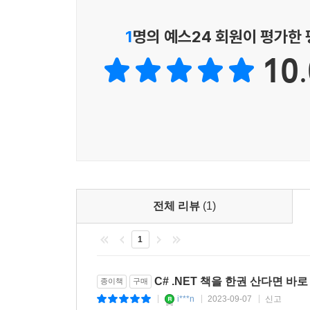
3장, '흐름 제어 및 형식 변환'에서는 연산자를 사용
2장. C# 문법과 키워드
위한 방어 코드 작성법을 배운다.
1
명의 예스24 회원이 평가한
__C# 소개
10.
4장, '함수 작성, 디버깅, 테스트'에서는 명령형과
____언어 버전과 기능 이해하기
Yourself) 원칙을 따르는 방법을 설명한다. 디
______C# 1.0
테스트를 통해 버그를 제거해, 배포하기 전에 안정
______C# 2.0
______C# 3.0
5장, 'OOP로 사용자 정의 형식 만들기'에서는 데이
______C# 4.0
멤버의 모든 종류에 관해 알아본다. 집합(aggregation)이나
______C# 5.0
튜플(tuple) 구문이나 단순화된 out 변수, 기본 리터
______C# 6.0
with 표현식을 사용해 불변 형식을 정의하고 사용하
______C# 7.0
전체 리뷰
(1)
______C# 7.1
6장, '인터페이스 구현 및 클래스 상속하기'에
______C# 7.2
1
연산자를 정의하는 방법과 지역 함수(local functi
______C# 7.3
방법, 형식 멤버 재정의, 다형성(polymorphism), 확장
______C# 8
nullable 참조 타입 도입으로 인한 C# 8의 큰 변화
______C# 9
C# .NET 책을 한권 산다면 바로
종이책
구매
______C# 10
i***n
2023-09-07
신고
|
|
|