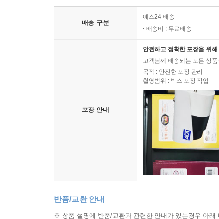
__선택문 이해하기
____if 문으로 분기
예스24 배송
배송 구분
배송비 : 무료배송
______if 문에 항상 중괄호를 사용해야 하는 이유
____if 문과 패턴 매칭
안전하고 정확한 포장을 위해 
____switch 문으로 분기하기
고객님께 배송되는 모든 상품을
____switch 문과 패턴 매칭
목적 : 안전한 포장 관리
____swith 표현식으로 switch 문 단순화하기
촬영범위 : 박스 포장 작업
__반복문 이해하기
____while 문 루프
포장 안내
____do 문 루프
____for 문 루프
____foreach 문 루프
______foreach의 동작 방식 이해하기
__형식 변환
____숫자의 암시적, 명시적 변환
____System.Convert로 형식 변환
반품/교환 안내
____숫자 반올림
※ 상품 설명에 반품/교환과 관련한 안내가 있는경우 아래 