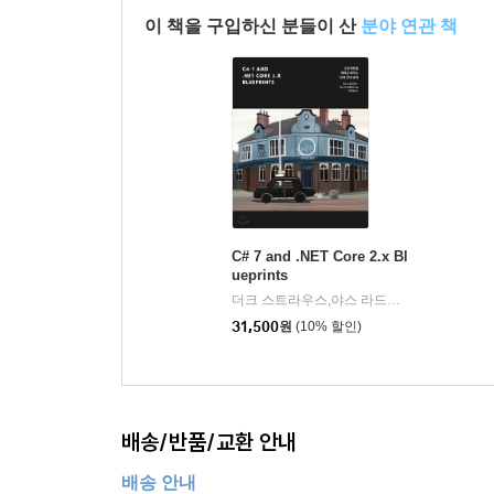
않도록, 버전업이 되면서 달라진 용어나 계획에서
__연습 및 탐구
이 책을 구입하신 분들이 산
분야 연관 책
____연습 2.1 - 복습
.NET 5에서 시작된 .NET 코어, .NET 프레임워크
____연습 2.2
목표에 도달했습니다. 또한 향상된 성능 제공과 C
____연습 2.3 - 숫자 크기와 범위
버전이기도 합니다. 이 책이 C# 10, .NET 6과
____연습 2.4 - 탐구
__마무리
3장. 흐름 제어 및 형식 변환
C# 7 and .NET Core 2.x Bl
__변수에 대한 작업
ueprints
더크 스트라우스,야스 라드메이어 공저/양정열 역
____단항 연산자
31,500
원
(10% 할인)
____이항 산술 연산자
____대입 연산자
____논리 연산자
____조건부 논리 연산자
배송/반품/교환 안내
____비트 및 이항 시프트 연산자
____그 외 연산자
배송 안내