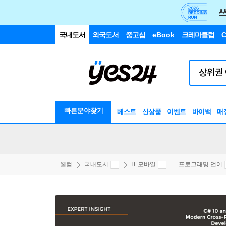
국내도서
외국도서
중고샵
eBook
크레마클럽
C
빠른분야찾기
베스트
신상품
이벤트
바이백
매
웰컴
국내도서
IT 모바일
프로그래밍 언어