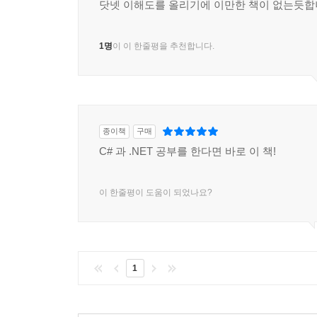
닷넷 이해도를 올리기에 이만한 책이 없는듯합
17장, '블레이저로 사용자 인터페이스 만들기'에서는
____지역 변수
인터페이스 구성 요소 개발 방법을 다룬다. 블레이저 
______지역 변수의 형식 지정
1명
이 이 한줄평을 추천합니다.
방법을 알아본다.18장, '특수 서비스 개발 및 사용'
______지역 변수의 형식 추론
구현, OData를 사용해 EF 코어 모델 노출, 애저 함
______대상으로 형식화된 new
____형식 기본값 가져오기 및 설정
지은이의 말
____배열에 여러 값 저장하기
__콘솔 애플리케이션 알아보기
종이책
구매
시중에는 C# 언어, .NET 라이브러리, 웹사이트, 서비
____콘솔 출력
C# 과 .NET 공부를 한다면 바로 이 책!
페이지의 책들이 있다. 이 책은 다르다. 간결하고
______번호가 지정된 위치 인수로 형식화하기
깊이 있는 설명을 배제하는 경우도 있지만 필요하다면
______문자열 보간
이 한줄평이 도움이 되었나요?
있다. 책을 다 읽고 나면 생산성을 높이고, 동료나
______문자열 형식화
활용해 찾아볼 수 있을 것으로 가정하고, 사소한 
____콘솔 입력
____콘솔 사용 단순화
옮긴이의 말
____사용자에게 키 입력받기
1
____콘솔 앱에 인수 전달
이 책의 원서는 『C# 10 and .NET 6 Modern Cross-
____인수로 옵션 설정
1.0』의 6번째 버전입니다. 7번째 버전이 최근에
____플랫폼에서 지원하지 않는 API 처리