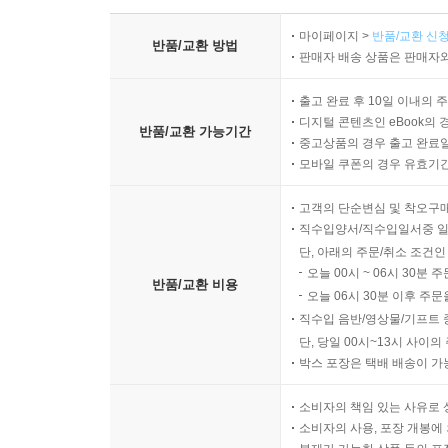
______기본 반올림 규칙 이해하기
____반올림 규칙 제어
마이페이지 >
반품/교환 신청
반품/교환 방법
____모든 형식을 string으로 변환
판매자 배송 상품은 판매자와
____바이너리 객체를 string으로 변환
출고 완료 후 10일 이내의 
____string을 숫자, 날짜, 시간으로 파싱하기
디지털 콘텐츠인 eBook의 
반품/교환 가능기간
______Parse 사용 시 주의할 점
중고상품의 경우 출고 완료일
______TryParse 메서드로 예외 피하기
모바일 쿠폰의 경우 유효기간(
__예외 다루기
고객의 단순변심 및 착오구
____try 블록으로 예외가 발생할 수 있는 코드 감싸
직수입양서/직수입일서중 일
______모든 예외 잡기
단, 아래의 주문/취소 조건인
______특정 예외 잡기
오늘 00시 ~ 06시 30분 
반품/교환 비용
______필터 사용
오늘 06시 30분 이후 주문
__오버플로 검사
직수입 음반/영상물/기프트 
____checked 문을 사용해서 오버플로 예외 던지기
단, 당일 00시~13시 사이
박스 포장은 택배 배송이 가
____unchecked 문으로 컴파일러의 오버플로 검
__연습 및 탐구
소비자의 책임 있는 사유로 
____연습 3.1 - 복습
소비자의 사용, 포장 개봉에 
____연습 3.2 - 루프와 오버플로 탐구