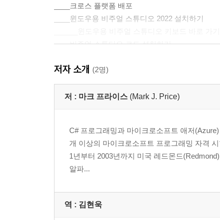
____크로스 플랫폼 배포
____윈도우용 비주얼 스튜디오 2022 설치하기
______윈도우용 비주얼 스튜디오 키보드 바로 가기
____비주얼 스튜디오 코드 설치하기
______다른 확장 설치
저자 소개
______비주얼 스튜디오 코드 버전 이해하기
(2명)
______비주얼 스튜디오 코드 키보드 단축키
__.NET 이해하기
저 :
마크 프라이스
(Mark J. Price)
____.NET 프레임워크 이해하기
____모노, 자마린, 유니티 프로젝트 이해하기
C# 프로그래밍과 마이크로소프트 애저(Azure)
____.NET 코어 이해하기
개 이상의 마이크로소프트 프로그래밍 자격 시험
____.NET 로드맵
1년부터 2003년까지 미국 레드몬드(Redmond
____.NET 지원
알파...
______.NET 런타임과 .NET SDK 버전
______이전 버전 제거하기
____모던 .NET의 차이점
역 :
김현욱
______윈도우 개발