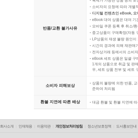
복제가 가능한 상품 등의 포장을 
____연습 3.3 - 루프와 연산자 연습
소비자의 요청에 따라 개별
디지털 컨텐츠인 eBook, 
____연습 3.4 - 예외 처리 연습
eBook 대여 상품은 대여 기
____연습 3.5 - 연산자 복습
모바일 쿠폰 등록 후 취소/환
반품/교환 불가사유
____연습 3.6 - 탐구
중고상품이 구매확정(자동 
__마무리
LP상품의 재생 불량 원인이 기
시간의 경과에 의해 재판매가
전자상거래 등에서의 소비자
4장. 함수 작성, 디버깅, 테스트
eBook 세트 상품은 일괄 
1개의 상품으로 취급 및 판매
우, 세트 상품 전부 및 세트
__함수 만들기
____구구단 함수 만들기
상품의 불량에 의한 반품, 교
소비자 피해보상
____값을 반환하는 함수 만들기
준하여 처리됨
____기수에서 서수로 숫자 변환하기
환불 지연에 따른 배상
대금 환불 및 환불 지연에 
____재귀로 팩토리얼 계산하기
______XML 주석으로 함수 문서화하기
______함수 구현에 람다 사용하기
회사소개
인재채용
이용약관
개인정보처리방침
청소년보호정책
도서홍보안내
__디버깅
____고의적인 버그 만들기