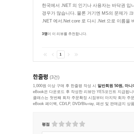
7장, '.NET 형식을 패키징하고 배포하기'에서는 
____C# 표준 이해하기
한국에서 .NET 의 인기나 사용자는 바닥권 입
Standard)을 준수하는 형식과 C#의 관계를 알
____C# 컴파일러 버전 확인하기
경우가 많습니다. 물론 거기엔 MS의 문제가 크
라이브러리를 패키징하고 배포하는 방법도 알아본다
______SDK 버전 출력하기
.NET 에서.Net core 로 다시 .Net 으로 이름을
______특정 언어 버전 컴파일러 활성화하기
8장, '공용 .NET 형식 다루기'에서는 숫자 및
__C# 문법과 어휘 이해하기
3명
이 이 리뷰를 추천합니다.
(internationalization) 처리 같은 작업을 처리할
____컴파일러 버전 표시하기
____C# 문법 이해하기
1
9장, '파일, 스트림, 직렬화 사용하기'에서는 파일 
____구문
System.Text.Json의 향상된 기능에 관해 배운다.
____주석
____블록
한줄평
(3건)
10장, '엔티티 프레임워크 코어로 데이터 다루기'에서는 
____구문과 블록의 예
1,000원 이상 구매 후 한줄평 작성 시
일반회원 50원, 마니
기술(ORM, Object-Relational Mapping
____C# 어휘 이해하기
eBook은 다운로드 후 작성한 리뷰만 YES포인트 지급됩니
매핑되는 엔티티 모델을 정의하는 방법, 런타임에 테
____프로그래밍 언어와 인간의 언어 비교
클래스는 첫번째 회차 주문확정 시점부터 마지막 회차 주문
알아본다.
____C# 구문에 대한 색 구성표 변경
eBook 페이백, CD/LP, DVD/Blu-ray, 패션 및 판매금
______정확한 코드 작성을 위한 도구
11장, 'LINQ를 사용해 데이터 쿼리하고 조작하
____네임스페이스 가져오기
평점
(project)할 수 있게 하는 언어 확장인 LINQ(Language 
______암시적 및 전역적으로 네임스페이스 가져오
기능을 배운다.