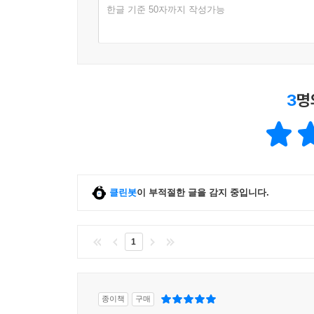
____동사는 메서드
한글 기준 50자까지 작성가능
____명사는 형식, 필드, 변수, 속성
12장, '멀티태스킹으로 성능과 확장성 향상하기'에
____형식과 메서드 개수 구하기
async Main과 System.Diagnostics를 
__변수 다루기
____변수 이름 규칙
13장, 'C#과 .NET으로 만드는 실용적인 애플리
____리터럴 값
3
명
장에서 사용하는 Northwind 데이터베이스를 표현하
____텍스트 저장
______축약 문자열 이해하기
14장, 'ASP.NET Core Razor 페이지를 사용
____숫자 저장
개발할 때 필요한 내용을 다룬다. 작은 웹 사이트 개발
______양의 정수 저장
HTTP 요청 및 응답 파이프라인 구축 방법을 배운다
______향상된 숫자 지원
클린봇
이 부적절한 글을 감지 중입니다.
______양의 정수 살펴보기
15장, '모델-뷰-컨트롤러 패턴을 이용한 웹 사이트 
____실수 저장
유지 보수가 용이하도록 구축하는 방법을 다룬다. 구성
______숫자 형식 범위 살펴보기
1
______double과 decimal 비교
16장, '웹서비스 개발 및 사용하기'에서는 ASP.N
____불린 형식
클라이언트를 사용해 이를 활용하는 방법을 알아본
____object 형식
종이책
구매
____dynamic 형식