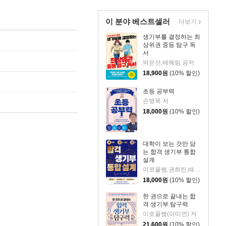
이 분야 베스트셀러
더보기
생기부를 결정하는 최
상위권 중등 탐구 독
서
박은선,배혜림 공저
18,900
원
(10% 할인)
초등 공부력
손병목 저
18,000
원
(10% 할인)
대학이 보는 것만 담
는 합격 생기부 통합
설계
이로울쌤,권희린,배혜림 저
18,000
원
(10% 할인)
한 권으로 끝내는 합
격 생기부 탐구력
이로울쌤(이미연) 저
21,600
원
(10% 할인)