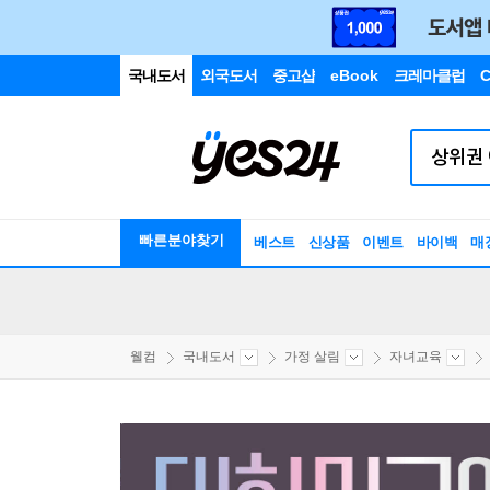
국내도서
외국도서
중고샵
eBook
크레마클럽
C
빠른분야찾기
베스트
신상품
이벤트
바이백
매
웰컴
국내도서
가정 살림
자녀교육