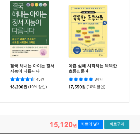
결국 해내는 아이는 정서
아홉 살에 시작하는 똑똑한
지능이 다릅니다
초등신문 4
45건
84건
16,200
원
(10% 할인)
17,550
원
(10% 할인)
15,120
카트에 넣기
바로구매
원