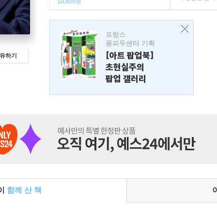
10,800원
프랑스
퐁피두센터 기획
[아트 팝업북]
유하기
초현실주의
팝업 갤러리
들이
함께 산 책