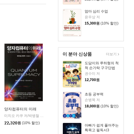
엄마 심리 수업
윤우상 저
15,300
원
(10% 할인)
이 분야 신상품
더보기
도담이와 루하형의 척
척 손가락 구구단법
권수미 저
12,700
원
초등 공부력
손병목 저
18,000
원
(10% 할인)
양자컴퓨터의 미래
미치오 카쿠 저/박병철 역
김영사
|
22,320
원
(10% 할인)
아빠가 쉽게 풀어주는
특목고 필독서3