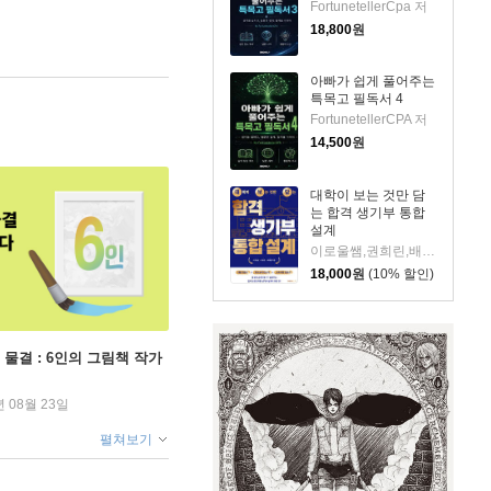
FortunetellerCpa 저
18,800
원
아빠가 쉽게 풀어주는
특목고 필독서 4
FortunetellerCPA 저
14,500
원
대학이 보는 것만 담
는 합격 생기부 통합
설계
이로울쌤,권희린,배혜림 저
18,000
원
(10% 할인)
 물결 : 6인의 그림책 작가
년 08월 23일
펼쳐보기