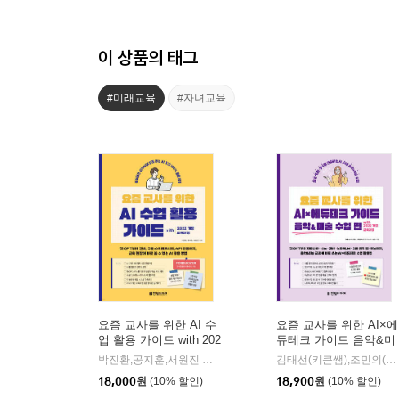
이 상품의 태그
#미래교육
#자녀교육
요즘 교사를 위한 AI 수
요즘 교사를 위한 AI×에
업 활용 가이드 with 202
듀테크 가이드 음악&미
2 개정 교육과정
술 수업 편 with 2022 개
박진환,공지훈,서원진 공저
한빛미디어
김태선(키큰쌤),조민의(인공지능미니쌤) 저
|
정 교육과정
18,000
원
(10% 할인)
18,900
원
(10% 할인)