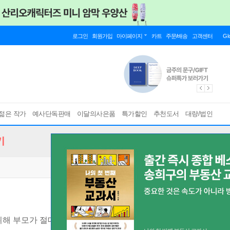
로그인
회원가입
마이페이지
카트
주문/배송
고객센터
Gl
젊은 작가
예사단독판매
이달의사은품
특가할인
추천도서
대량/법인
기
위해 부모가 절대 놓치지 말아야 할 것들