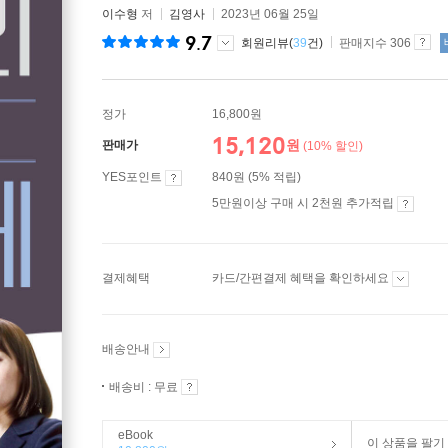
이수형
저
김영사
2023년 06월 25일
9.7
회원리뷰(
39
건)
판매지수 306
정가
16,800원
15,120
원
판매가
(10% 할인)
YES포인트
840원 (5% 적립)
5만원이상 구매 시 2천원 추가적립
결제혜택
카드/간편결제 혜택을 확인하세요
배송안내
배송비 : 무료
eBook
이 상품을 팔기