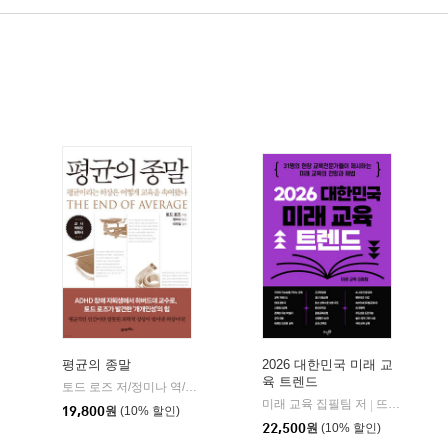
평균의 종말
2026 대한민국 미래 교
육 트렌드
토드 로즈 저/정미나 역/이우일 감수
21세기북스
|
한빛미디어
미래 교육 집필팀 저
뜨인돌
|
|
19,800
원
(10% 할인)
22,500
원
(10% 할인)