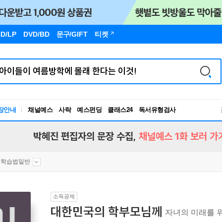
D/LP
DVD/BD
문구
/GIFT
티켓
장안내
채널예스
사락
예스펀딩
클래스24
독서유형검사
RBTI Lab
독서유형검사
박혜진 편집자의 문장 수집,
채널예스 1화 보러 가
학습법일반
소득공제
대한민국의 학부모님께
자녀의 미래를 