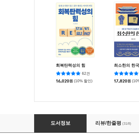
회복탄력성의 힘
최소한의 한
62건
16,020
원
(10% 할인)
17,820
원
(10
대한민국의 학부모님께
도서정보
리뷰/한줄평
(31/8)