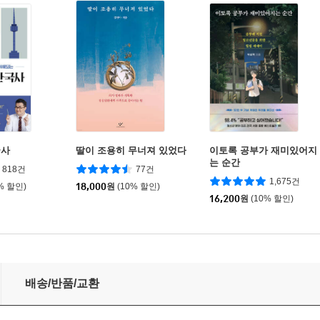
국사
딸이 조용히 무너져 있었다
이토록 공부가 재미있어지
는 순간
818건
77건
1,675건
% 할인)
18,000
원
(10% 할인)
16,200
원
(10% 할인)
배송/반품/교환