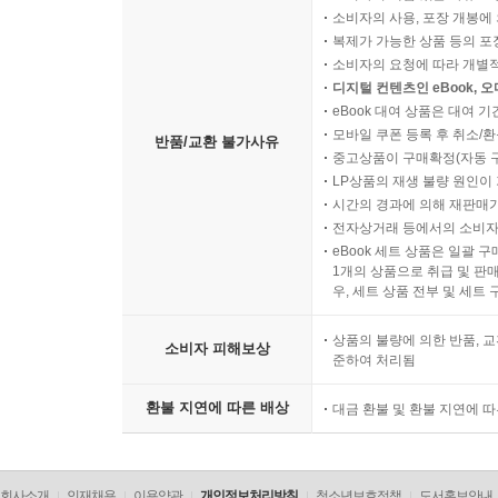
소비자의 사용, 포장 개봉에 
복제가 가능한 상품 등의 포장을 
소비자의 요청에 따라 개별
디지털 컨텐츠인 eBook, 
eBook 대여 상품은 대여 기
모바일 쿠폰 등록 후 취소/환
반품/교환 불가사유
중고상품이 구매확정(자동 
LP상품의 재생 불량 원인이 기
시간의 경과에 의해 재판매가
전자상거래 등에서의 소비자
eBook 세트 상품은 일괄 
1개의 상품으로 취급 및 판매
우, 세트 상품 전부 및 세트
상품의 불량에 의한 반품, 교
소비자 피해보상
준하여 처리됨
환불 지연에 따른 배상
대금 환불 및 환불 지연에 
회사소개
인재채용
이용약관
개인정보처리방침
청소년보호정책
도서홍보안내