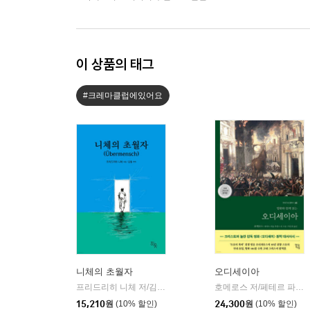
이 상품의 태그
#크레마클럽에있어요
니체의 초월자
오디세이아
프리드리히 니체 저/김철 편역
히읏
호메로스 저/페테르 파울 루벤스 그림/박문재 역
|
15,210
원
(10% 할인)
24,300
원
(10% 할인)