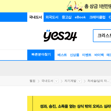
국내도서
외국도서
중고샵
eBook
크레마클럽
C
빠른분야찾기
베스트
신상품
이벤트
바이백
매
웰컴
국내도서
자기계발
처세술/삶의 자...