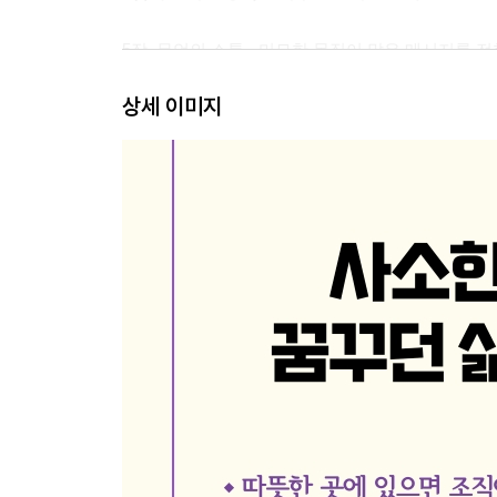
5장. 무언의 소통 - 미묘한 몸짓이 많은 메시지를 
6장. 대화가 필요해 - 때로는 감정이 최선의 결과를
상세 이미지
7장. 비윤리적 행동의 조건 - 과로한 직원은 취약하
8장. 업무 현장의 다양성 - 다름은 새로운 효율성이
9장. 복장의 심리학 - 옷차림은 내가 판단하는 나조
10장. 신체적 매력의 위험 - 겉모습은 끊임없이 판
3부. 개인에게 통하는 보이지 않는 힘
- 습관이 만드는 힘의 단서
11장. 전원을 켜고 끄기 - 스마트폰과 이메일도 휴
12장. 음악의 힘 - 업무 중 음악은 도움이 될까?
13장. 정돈된 책상의 득과 실 - 무질서한 환경을 지
14장. 창조성 기르기 - 21세기의 중요한 능력
에필로그