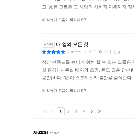
고, 옳든 그르든 그 사람의 사회적 지위까지 짐작할
이 리뷰가 도움이 되었나요?
내 일의 모든 것
종이책
a*****a
2023-05-12
신고
|
|
|
직장 만족도를 높이기 위해 할 수 있는 일들은 
실 환경] -사무실 배치와 조명, 온도 같은 단순
공간(바다, 강)이 스트레스와 불안을 줄여준다. [
이 리뷰가 도움이 되었나요?
1
2
3
4
한줄평
(2건)