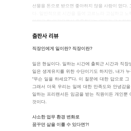
선물을 돈으로 받으면 좋아하지 않을 사람이 없다. 
다. 일반적으로 시간을 들여 고르느라 고심하고 노
아끼고 한 인간으로서 존중한다는 의미가 고스란히
되고 싶다면, 보너스로 자선단체에 기부할 수 있는
출판사 리뷰
고용주와 직원과 사회, 모두가 이기는 방법이다. 
다줄 것이다.
직장인에게 일이란? 직장이란?
---「6장. 대화가 필요해」중에서
일은 현실이다. 일하는 시간에 출퇴근 시간과 직장
좀 더 복잡한 다른 연구에서는 도덕성이 하루의 시
일은 생계유지를 위한 수단이기도 하지만, 내가 누
자들은 참가자들을 아침형, 중간형, 저녁형으로 나눴
“무슨 일을 하세요?”다. 이 질문에 대한 답으로 
기준으로 집단을 나눴다. 그리고 참가자들에게 아
그래서 더욱 우리는 일에 대한 만족도와 안녕감을
고, 아침형은 저녁에 더 많이 저질렀다.
일하는 프리랜서든 임금을 받는 직원이든 개인뿐 
---「7장. 비윤리적 행동의 조건」중에서
것이다.
믿기지 않는 결과가 나왔다. 다양성 집단의 참가자
사소한 업무 환경 변화로
격을 본질 가치에 가깝게 책정한 비율이 58퍼센트 
꿈꾸던 삶을 이룰 수 있다면?!
나치게 높은 가격을 책정하는 경향을 보였다. 다시