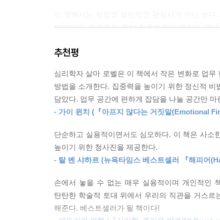
았다는 뜻이다. 강력한 여파를 남길 만한 놀라운 결
이 책에서는 직장의 일반적인 관심사가 아닌 보다 
이 아닌데도, 다양성의 유익한 효과가 나타난 것이
부분이다. 주위에서 항상 작용하지만 우리가 제
고 설명했다.
성과와 만족감에 큰 영향을 미친다고 저자는 말한다
---「8장. 업무 현장의 다양성」중에서
추천평
이를테면 스마트폰이 주의를 산만하게 하는 것은 
연구자들은 추가로 정돈된 방이 (역시나 바람직한 
심리학자 살마 로벨은 이 책에서 작은 변화로 업무
있으면 계속 주의를 빼앗고 집중력을 떨어뜨린다는 
초콜릿바나 사과를 가져가게 했다. 결과는 놀라웠다!
방법을 소개한다. 집중력을 높이기 위한 정신적 
보이지만, 팀 안에 문화나 민족, 모국어가 다른 사
보다 건강한 사과를 유의미하게 더 많이 가져갔다. 
담았다. 업무 공간에 편하게 잡담을 나눌 공간만 마
전체의 사고 양식이 풍성해지고 더 독창적이고 효과
고 선한 명분의 행위를 더 많이 유도한다. 정돈된 
- 가이 윈치 (『아프지 않다는 거짓말(Emotional Fi
부한다.”
사무실 정비부터 팀 내 소통과 협상,
단순하고 실용적이면서도 심오하다. 이 책은 사소한
개인의 성과에 이르는 내 일의 모든 것
---「13장. 정돈된 책상의 득과 실」중에서
높이기 위한 청사진을 제공한다.
- 탈 벤 샤하르 (뉴욕타임스 베스트셀러 『해피어(Happi
책은 3부로 구성된다. 1부 ‘사무실에서의 보이지 
어떻게 환경의 단서에 상상도 하지 못하는 방식으
손에서 놓을 수 없는 매우 실용적이며 개인적인 
개방형 공간, 조명(밝은지 어두운지, 인공광인지 자연
탄탄한 학술적 토대 위에서 우리의 직관을 거스르
해준다. 베스트셀러가 될 책이다!
2부 ‘팀에서의 보이지 않는 힘: 함께 일하는 방