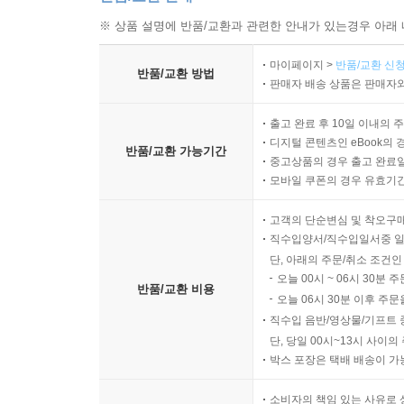
※ 상품 설명에 반품/교환과 관련한 안내가 있는경우 아래 
마이페이지 >
반품/교환 신청
반품/교환 방법
판매자 배송 상품은 판매자와
출고 완료 후 10일 이내의 
디지털 콘텐츠인 eBook의 
반품/교환 가능기간
중고상품의 경우 출고 완료일
모바일 쿠폰의 경우 유효기간(
고객의 단순변심 및 착오구
직수입양서/직수입일서중 일
단, 아래의 주문/취소 조건인
오늘 00시 ~ 06시 30분 
반품/교환 비용
오늘 06시 30분 이후 주문
직수입 음반/영상물/기프트 
단, 당일 00시~13시 사이
박스 포장은 택배 배송이 가
소비자의 책임 있는 사유로 