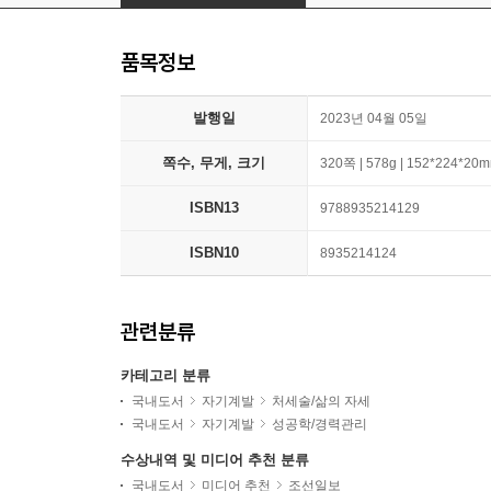
품목정보
발행일
2023년 04월 05일
쪽수, 무게, 크기
320쪽 | 578g | 152*224*20
ISBN13
9788935214129
ISBN10
8935214124
관련분류
카테고리 분류
국내도서
자기계발
처세술/삶의 자세
국내도서
자기계발
성공학/경력관리
수상내역 및 미디어 추천 분류
국내도서
미디어 추천
조선일보