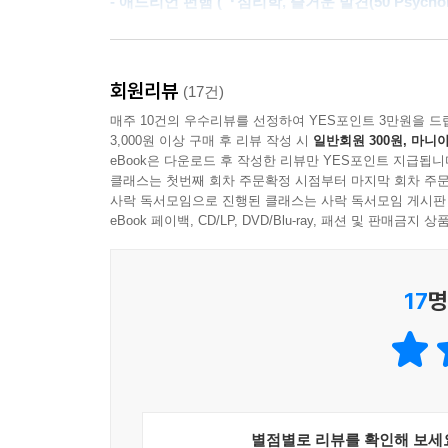
- 애드리언 펀햄 (『심리학, 즐거운 발견(50 Psychol
소통으로는 면접, 동료 회의, 승진이나 임금 인상을 
이 책은 ‘뭐든 통하는 방법’이라는 색다른 개념에
모방이나 다양한 감정 표현, 옷차림, 외모, 다양한 
활용할 기회를 제시한다.
개인의 협상 능력에 어떤 영향을 미치는지를 다루며
회원리뷰
(17건)
- 에프라트 다간 (넥스트인슈어런스(Next Insuranc
매주 10건의 우수리뷰를 선정하여 YES포인트 3만원을 드
3부 ‘개인에게 통하는 보이지 않는 힘: 습관이 만
3,000원 이상 구매 후 리뷰 작성 시
일반회원 300원, 마니아
다룬다. 스마트폰을 유리하게 활용하는 방법과 
eBook은 다운로드 후 작성한 리뷰만 YES포인트 지급됩니
공간이 우리의 행동과 성과에 얼마나 영향을 주는
클래스는 첫번째 회차 주문확정 시점부터 마지막 회차 주문
사락 독서모임으로 진행된 클래스는 사락 독서모임 게시판
입증된 다양한 방법을 소개한다.
eBook 페이백, CD/LP, DVD/Blu-ray, 패션 및 판매금
성과, 승진, 소득이 펼쳐진
완벽한 공간에서 일하는 법
17
명
행동경제학계의 권위자 댄 애리얼리와 세계적 치유
요인을 연구해온 심리학자로서 이번엔 우리에게 가깝
변화를 끌어내고 업무 시간을 개선하는 데 충분한 
마음가짐과 관련이 있고, 또 일부는 지금까지 간
행복하게 일하기 위한 열쇠는 가까운 곳에 있다고 
별점별로 리뷰를 확인해 보세