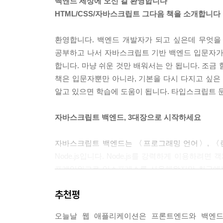
백엔드 세상에 오신 걸 환영합니다
__13.2.1 ws 패키지 설치하기
HTML/CSS/자바스크립트 그다음 책을 소개합니다
__13.2.2 서버 측 구축하기 : server.js 파일 작성 
__13.2.3 클라이언트 측 구현하기 : client.html 파일
환영합니다. 백엔드 개발자가 되고 싶은데 무엇을 
__13.2.4 테스트하기
공부하고 나서 자바스크립트 기반 백엔드 입문자가
__13.2.5 향후 과제 확인하기
합니다. 마냥 쉬운 것만 배워서는 안 됩니다. 조금
_13.3 간단한 채팅 애플리케이션 만들기 : socket.io
책은 입문자뿐만 아니라, 기본을 다시 다지고 싶은 
__13.3.1 socket.io 프로젝트 생성하기
알고 있으면 학습에 도움이 됩니다. 타입스크립트 
__13.3.2 패키지 설치하기
__13.3.3 html 파일을 불러오도록 main.ts 설정하기
자바스크립트 백엔드, 3대장으로 시작하세요
__13.3.4 서버 측 작업을 위한 게이트웨이 만들기
__13.3.5 게이트웨이를 모듈에 등록하기
자바스크립트 백엔드는 〈프로그래밍 언어〉, 〈
__13.3.6 클라이언트를 위한 index.html 수정하기
Node.js입니다. Node.js를 강력하게 이용하
__13.3.7 테스트하기
프레임워크로 익스프레스를 사용해왔지만 최근에는 
_13.4 채팅방 기능이 있는 채팅 애플리케이션 만들
하므로 이 책은 익스프레스와 NestJS를 모두 다
__13.4.1 네임스페이스 사용하기
추천평
__13.4.2 닉네임 추가하기
〈타입스크립트〉는 자바스크립트를 기반으로 정적
__13.4.3 채팅방 생성하기
오늘날 웹 애플리케이션은 프론트엔드와 백엔드
대부분의 회사에서는 팀 작업 시 필수로 선택하
__13.4.4 공지 영역과 채팅방 입장 구현하기