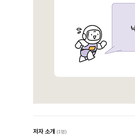
__10.5.1 AuthService에 이메일과 패스워드 검증
__10.5.2 가드를 사용해 인증됐는지 검사하기
_10.6 패스포트와 세션을 사용한 인증 구현하기
__10.6.1 라이브러리 설치 및 설정
__10.6.2 로그인과 인증에 사용할 가드 구현하기
__10.6.3 세션에 정보를 저장하고 읽는 세션 시
__10.6.4 email, password 인증 로직이 있는 Loca
__10.6.5 auth.module.ts에 설정 추가하기
__10.6.6 테스트하기
__10.6.7 로그인과 세션 저장까지 순서
_학습 마무리
_연습문제
11장 OAuth를 사용한 구글 로그인 인증하기
_11.1 OAuth 소개
__11.1.1 OAuth 프로토콜 흐름
저자 소개
(1명)
__11.1.2 액세스 토큰을 재발행하는 흐름