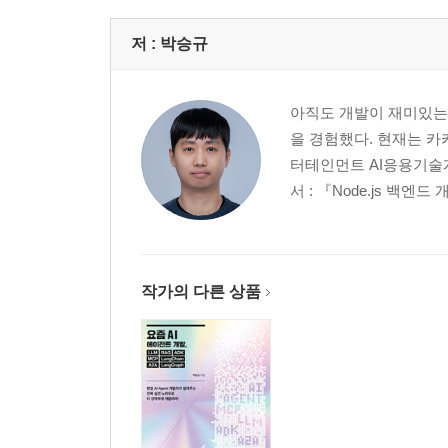
_11.2 구글 OAuth를 사용하기 위한 준비하기
__11.2.1 구글 클라우드에서 프로젝트 생성하기
저 :
박승규
__11.2.2 OAuth 동의 화면을 만들기
__11.2.3 OAuth 클라이언트의 ID와 비밀번호 만들
아직도 개발이 재미있는 
_11.3 구글 OAuth 구현 순서
을 경험했다. 현재는 카
_11.4 NestJS 환경 설정 파일 추가하기
터테인먼트 AI응용기술개발
_11.5 구글 OAuth 스트래티지 만들기
서 : 『Node.js 백엔드
_11.6 GoogleAuthGuard 만들기
_11.7 컨트롤러에 핸들러 메서드 추가하기
__11.7.1 테스트하기
_11.8 User 엔티티 파일 수정하기
작가의 다른 상품
_11.9 UserService에 구글 유저 검색 및 저장 메
_11.10 GoogleStrategy에 구글 유저 저장하는 
_11.11 GoogleAuthGuard에 세션을 사용하도록 
_11.12 테스트하기
_학습 마무리
_연습문제