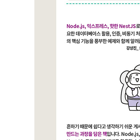
05장 자바스크립트에서 비동기 처리하기
_5.1 자바스크립트 비동기 소개
_5.2 콜백 함수 소개
_5.3 Promise 객체
__5.3.1 동시에 여러 Promise 객체 호출하기
__5.3.2 Promise 예외 처리하기
__5.3.3 프로미스의 문제점
_5.4 async await 구문
_학습 마무리
_연습문제
06장 NoSQL 데이터베이스 몽고디비 사용하기
_6.1 몽고디비 소개
__6.1.1 데이터베이스 기본 용어
__6.1.2 몽고디비 특징
_6.2 몽고디비 아틀라스 설정하기