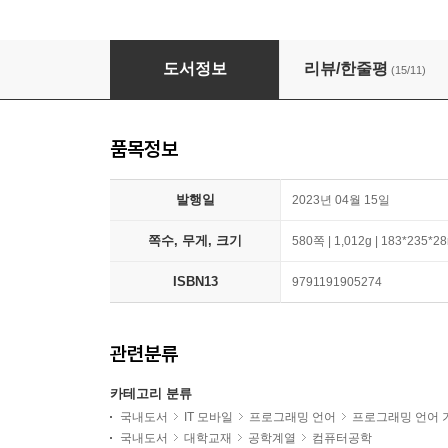
Node.js 백엔드 개발자 되기
도서정보
리뷰/한줄평
(15/11)
품목정보
발행일
2023년 04월 15일
쪽수, 무게, 크기
580쪽 | 1,012g | 183*235*
ISBN13
9791191905274
관련분류
카테고리 분류
국내도서
IT 모바일
프로그래밍 언어
프로그래밍 언어 
국내도서
대학교재
공학계열
컴퓨터공학