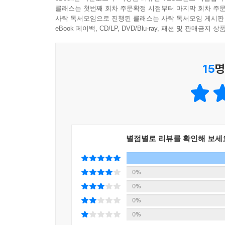
클래스는 첫번째 회차 주문확정 시점부터 마지막 회차 주문
- 정현준 (개발자)
사락 독서모임으로 진행된 클래스는 사락 독서모임 게시판
실무에 유용한 기술로 익히세요
eBook 페이백, CD/LP, DVD/Blu-ray, 패션 및 판매금
프로덕트를 만들어내는 방법을 알고 적절한 기술을
친절히 소개해주고 현업에서 많이 쓰는 기술을 사용
기술은 빠르게 변합니다. 지금은 대세이지만 지는
변화하더라도 이 책을 통해 배운 기초 실력은 
있습니다. 반면 기본은 트렌드와 무관하게 변하지 
15
명
추천드립니다.
- 서지연 (컨택스츠아이오 백엔드 개발자)
경험을 녹인 고퀄리티 코드를 접하세요
인터넷을 검색하면 손쉽게 동작하는 코드를 얻을 
이슈를 낳게 됩니다. 이 책에 들어 있는 코드는 그
예를 들어 게시판 코드는 많지만, 실무에 진짜로 
별점별로 리뷰를 확인해 보세
댓글 첨삭, 페이지네이션, 파일 업로드, 소셜 로그
0%
변경하거나 수정한 코드를 확실하게 표시합니다.
0%
0%
현업에서처럼 이 책에서도 지속적으로 코드를 수정해
0%
찾을 수 있게 변경 사항이 있는 코드를 삭제선과 