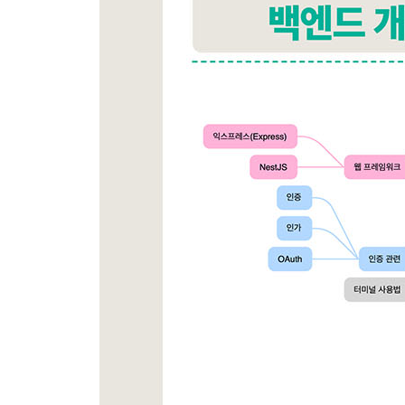
__7.5.10 댓글 삭제 API
_학습 마무리
_연습문제
[레벨 3 NestJS 프레임워크로 점핑하기]
08장 NestJS 시작하기
_8.1 왜 NestJS가 필요할까?
_8.2 NestJS 소개
__8.2.1 익스프레스와 NestJS 비교하기
__8.2.2 NestJS 둘러보기
_8.3 NestJS 설치하고 실행하기
__8.3.1 의존성 패키지 설치하기
__8.3.2 타입스크립트 설정하기
__8.3.3 NestJS의 모듈과 컨트롤러 만들기
__8.3.4 hello-nest 앱 실행시켜보기
__8.3.5 NestJS의 네이밍 규칙
_8.4 NestJS로 웹 API 만들기