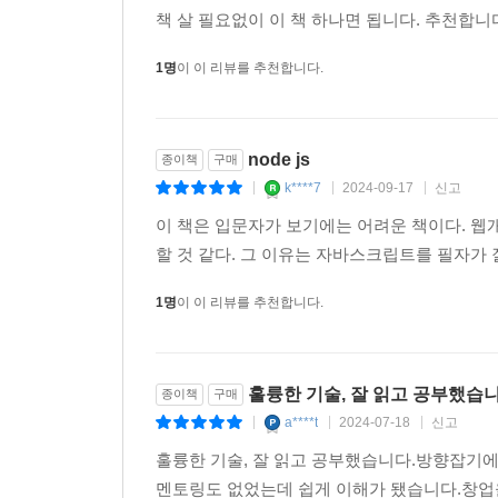
책 살 필요없이 이 책 하나면 됩니다. 추천합
_Level 3 NestJS 프레임워크로 점핑하기
NestJS를 활용해 개발하는 방법을 알아봅시다. 8
1명
이 이 리뷰를 추천합니다.
가입과 로그인, 11장에서는 OAuth를 사용한
웹소켓으로 실시간 채팅을 구현합니다.
node js
종이책
구매
함께 만들 예제를 소개합니다
k****7
2024-09-17
신고
|
|
|
이 책은 입문자가 보기에는 어려운 책이다. 웹
_express로 댓글 첨삭과 페이지네이션이 되는 게시
할 것 같다. 그 이유는 자바스크립트를 필자가
게시판은 웹 프레임워크로 만들 때 자주 등장하는
검색, 페이징, 상세페이지에서 댓글 영역 처리하
1명
이 이 리뷰를 추천합니다.
대부분의 로직을 만들 수 있다고 해도 아주 틀린
구현해봅니다.
훌륭한 기술, 잘 읽고 공부했습니
종이책
구매
_구글 OAuth를 사용해 구글 로그인 구현해보기(10장,
a****t
2024-07-18
신고
|
|
|
구글의 OAuth를 사용해 인증을 구현합니다. OAu
훌륭한 기술, 잘 읽고 공부했습니다.방향잡기에
OAuth 기능을 활용한 소셜 로그인을 지원합니다.
멘토링도 없었는데 쉽게 이해가 됐습니다.창업
유저 입장에서는 회원가입을 일일이 하지 않아도 되