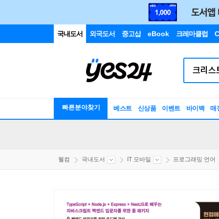
국내도서
외국도서
중고샵
eBook
크레마클럽
C
빠른분야찾기
베스트
신상품
이벤트
바이백
매
웰컴
국내도서
IT 모바일
프로그래밍 언어