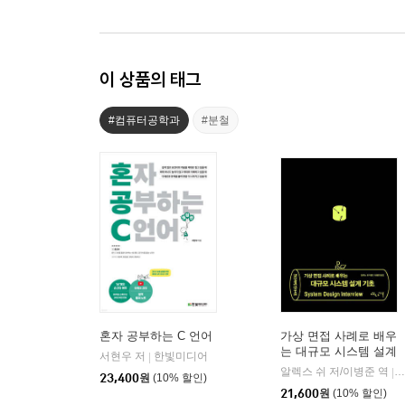
이 상품의 태그
#컴퓨터공학과
#분철
혼자 공부하는 C 언어
가상 면접 사례로 배우
는 대규모 시스템 설계
서현우 저
한빛미디어
|
기초
알렉스 쉬 저/이병준 역
인
|
23,400
원
(10% 할인)
21,600
원
(10% 할인)