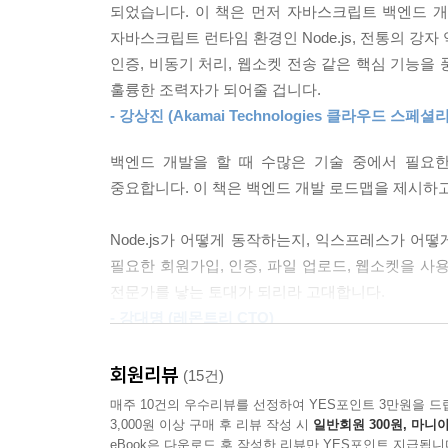
되었습니다. 이 책은 먼저 자바스크립트 백엔드 개
호환됩니다. 마이크로소프트의 지원을 받아 비교적 최
__13.4.5 채팅방에서 대화 나누기 구현하기
자바스크립트 런타임 환경인 Node.js, 전통의 강
__13.4.6 테스트하기
인증, 비동기 처리, 웹소켓 전송 같은 핵심 기능을
〈Node.js〉는 서버 단에서 자바스크립트를 실행
_학습 마무리
훌륭한 조력자가 되어줄 겁니다.
있는 개발자에게 좋은 선택입니다. 프론트엔드와 같은 
_연습문제
- 강상진 (Akamai Technologies 클라우드 스페셜
시스템의 안정성을 높일 수 있는 장점이 있습니다.
appendix A 타입스크립트 입문에서 고급 기능까지
백엔드 개발을 할 때 수많은 기술 중에서 필요
〈익스프레스〉는 Node.js에서 가장 많이 사용
appendix B 꼭 알아야 하는 리눅스 명령어 21개
중요합니다. 이 책은 백엔드 개발 로드맵을 제시하고
되어 있어 많은 확장 라이브러리가 있습니다. 〈Ne
안정적으로 만들 수 있게 도와주는 웹 프레임워크입
Node.js가 어떻게 동작하는지, 익스프레스가 어떻
필요한 회원가입, 인증, 파일 업로드, 웹소켓을 사
개발자 되기 시리즈는 여러분에게 앞으로 나아갈 
전문가를 낳는 토대가 되리라 고대합니다.
입문자를 위한 백엔드 로드맵을 만나보세요
- 강대명 (레몬트리 CTO)
저자는 백엔드 개발자로 입문할 때 겪은 난감함을
인터넷 세상이 열린 후 게시판은 항상 우리가 사
회원리뷰
(15건)
제대로 된 로드맵을 제공해주지 않았습니다. 그래
만들려면 많은 어려움이 있고 고민할 지점이 적
매주 10건의 우수리뷰를 선정하여 YES포인트 3만원을 드
기술이 나열되어 있습니다. 책 한 권에 로드맵에 있는
자바스크립트와 타입스크립트를 익히고, Node.js
3,000원 이상 구매 후 리뷰 작성 시
일반회원 300원, 마니아
기본 지식을 자바스크립트 Node.js를 중심으로 추
따라 가고 코드를 입력하면 백엔드에 대해 기본적인
eBook은 다운로드 후 작성한 리뷰만 YES포인트 지급됩니