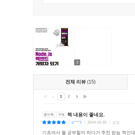
이 책에서 다루는 내용을 소개합니다
이 책은 학습 흐름을 끊지 않기 위해 개발 환경부터 
개발 소양을 쌓아 나갑니다. 모든 장에는 연습문제
알아야 하는 리눅스 명령어 21개’를 알려드립니다.
_Level 1 백엔드 개발자 입문하기
3
0장에서 개발 환경을 구축한 후에, 1장에서 백엔드
얕은 지식을 알려드리기 때문에 생소한 단어가 많이 
나머지 책 분량을 모두 읽은 후 다시 읽어보세요. 그
전체 리뷰
(15)
_Level 2 Node.js와 Express로 백엔드 입문하기
1
2
최종 목표는 익스프레스(Express)로 게시판
게시판을 만들면 실무에 필요한 다양한 기술을 익힐 
책 내용이 좋네요.
종이책
구매
4장에서는 npm 사용 방법, 5장에서는 자바스
a****3
2024-10-20
신고
|
|
|
페이지네이션이되는 게시판을 만듭니다.
기초여서 뭘 공부할까 하다가 추천 받늠 책인데