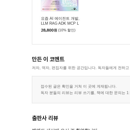
12장 파일 업로드 기능 구현하기
_12.1 프로젝트 생성 및 의존성 설치하기
요즘 AI 에이전트 개발,
LLM RAG ADK MCP L
_12.2 파일 업로드 API를 만들고 테스트하기
angChain A2A LangGra
28,800
원
(10% 할인)
__12.2.1 테스트하기
ph
_12.3 업로드한 파일을 특정한 경로에 저장하기
__12.3.1 테스트하기
_12.4 정적 파일 서비스하기
만든 이 코멘트
__12.4.1 테스트하기
저자, 역자, 편집자를 위한 공간입니다. 독자들에게 전하고
_12.5 HTML 폼으로 업로드하기
_학습 마무리
_연습문제
접수된 글은 확인을 거쳐 이 곳에 게재됩니다.
독자 분들의 리뷰는 리뷰 쓰기를, 책에 대한 문의는 1:
13장 웹소켓을 사용한 실시간 채팅 구현하기
_13.1 웹소켓 소개
__13.1.1 웹소켓의 동작 방법
출판사 리뷰
_13.2 메아리 애플리케이션 만들기 : 웹소켓