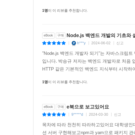
1명
이 이 리뷰를 추천합니다.
_파일 업로드 구현(12장)
파일 업로드 기능을 구현합니다. 문자뿐 아니라
애플리케이션에서 사용하려면 파일 업로드 기능이 
Node.js 백엔드 개발의 기초와
eBook
구매
h***y
2024-06-02
신고
|
|
|
_실시간 채팅 구현하기(13장)
"Node.js 백엔드 개발자 되기"는 자바스
실시간 채팅을 구현합니다. 웹소켓은 서버도 클라이
입니다. 박승규 저자는 백엔드 개발자로 처음 
애플리케이션과 채팅 애플리케이션을 만들어보면서
HTTP 같은 기본적인 백엔드 지식부터 시작하여, Nod
〈되기〉 시리즈 소개
1명
이 이 리뷰를 추천합니다.
〈되기〉 시리즈는 이름 그대로 IT 분야에서 성장
중심으로 공부할 수 있도록 안내합니다. 여러분이 
e북으로 보고있어요
eBook
구매
9*****d
2024-03-30
신고
|
|
|
목차에 따라 천천히 따라하고있어요 대학생인
션 서버 구현해보고npm과 yam으로 패키지 