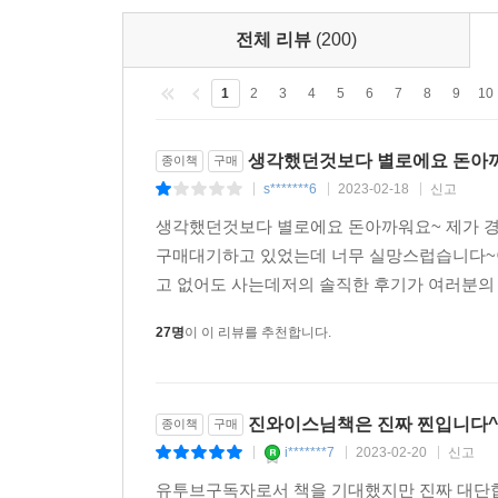
전체 리뷰
(200)
1
2
3
4
5
6
7
8
9
10
생각했던것보다 별로에요 돈아
종이책
구매
s*******6
2023-02-18
신고
|
|
|
생각했던것보다 별로에요 돈아까워요~ 제가 경
구매대기하고 있었는데 너무 실망스럽습니다~이젠
고 없어도 사는데저의 솔직한 후기가 여러분의 
27명
이 이 리뷰를 추천합니다.
진와이스님책은 진짜 찐입니다^
종이책
구매
i*******7
2023-02-20
신고
|
|
|
유투브구독자로서 책을 기대했지만 진짜 대단