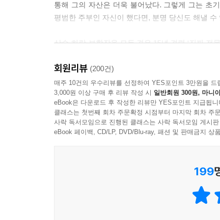
통해 그의 자산은 더욱 불어났다. 그렇게 그는 초기
평범한 주부인 자신이 했다면, 분명 당신도 해낼 수
상승·하락·보합장을 모두 겪은 15년 경력 ‘진짜 전문
진와이스가 족집게 과외하듯 쉽게 알려주는 재개발
회원리뷰
(200건)
이 책의 저자 진와이스는 특히 무주택자, 1주택
매주 10건의 우수리뷰를 선정하여 YES포인트 3만원을 드
3,000원 이상 구매 후 리뷰 작성 시
일반회원 300원, 마니아
기다리지 않아도 입지 좋은 곳의 신축 아파트를 선점
eBook은 다운로드 후 작성한 리뷰만 YES포인트 지급됩니
소액으로도 투자할 수 있고, 재개발·재건축 투자를 
클래스는 첫번째 회차 주문확정 시점부터 마지막 회차 주문
·세금으로부터 자유로운 마법 같은 투자다. 그런데
사락 독서모임으로 진행된 클래스는 사락 독서모임 게시판
재개발·재건축 투자는 ‘고수’나 하는 분야일까?
eBook 페이백, CD/LP, DVD/Blu-ray, 패션 및 판매금
않다고 말한다. 물론 전체 절차를 비롯해 10여 개
투자에 도전해서 자산을 불릴 수 있다는 말이기도 하
199
진와이스와 함께라면 그 시작은 더욱 수월할 것이다.
지식부터 재개발·재건축 절차 및 투자 사례, 매수·
재개발·재건축에 특화된 임장과 계약 시 팁까지, 