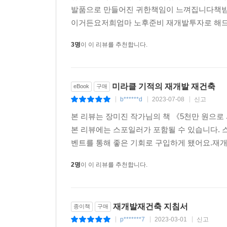
발품으로 만들어진 귀한책임이 느껴집니다책받
이거든요저희엄마 노후준비 재개발투자로 해드
3명
이 이 리뷰를 추천합니다.
미라클 기적의 재개발 재건축
eBook
구매
b******d
2023-07-08
신고
|
|
|
본 리뷰는 장미진 작가님의 책 《5천만 원으로
본 리뷰에는 스포일러가 포함될 수 있습니다. 스
벤트를 통해 좋은 기회로 구입하게 됐어요.재개
2명
이 이 리뷰를 추천합니다.
재개발재건축 지침서
종이책
구매
p*******7
2023-03-01
신고
|
|
|