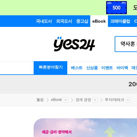
국내도서
외국도서
중고샵
eBook
크레마클럽
C
빠른분야찾기
베스트
신상품
이벤트
바이백
매
20
웰컴
eBook
경제 경영
투자/재테크