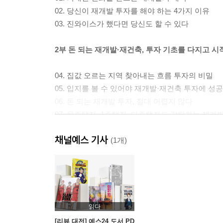
02. 당신이 재개발 투자를 해야 하는 4가지 이유
03. 진와이스가 했다면 당신도 할 수 있다
2부 돈 되는 재개발·재건축, 투자 기초를 다지고 
04. 집값 오르는 지역 찾아내는 흐름 투자의 비밀
05. 입지를 볼 수 있어야 재개발·재건축 투자에 성
06. 돈 되는 재개발 투자, 절대 어렵지 않다
07. 무주택자, 1주택자, 다주택자도 감탄하는 재개
미라클! 진와이스 솔루션 재개발과 재건축의 차이점
채널예스 기사
(1개)
3부 세상에서 제일 쉽게 배우는 재개발·재건축의 모
08. 조합설립) 5천만 원으로 극적인 투자가 가능한
09. 시공사 선정) 1군 건설사 플래카드, 투자의 청
10. 사업시행인가) 무산될 가능성 0.1%의 안전 투
읽다
11. 감정평가) 좋은 물건 싸게 매수하는 세일 기간
[리뷰 대전] 예스24 도서 PD