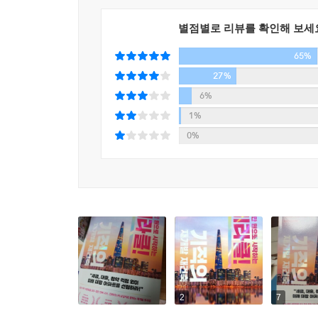
언어로 쉽고 친절하게 안내하여, 재미난 소설 읽듯이
별점별로 리뷰를 확인해 보세
지금 공부하고, 임장하고, 실행한다면
65%
다음 기적의 주인공은 당신이다!
27%
“아파트 가격이 뚝뚝 떨어지는 시기에 어떻게 재개발
6%
결정이 쉬울 리 없다. 하지만 하락이 있으면 언젠가
1%
과연 무엇을 할 수 있을까? 또다시 두려움과 후회
0%
만하다고 강조한다. 자고 일어나면 집값이 오르는 시
진와이스와 함께라면 재개발은 쉽다. 재건축은 더 
분석해보고, 모의 투자를 하다 보면 어느새 투자 
않았다. 꾸준히 책을 읽고, 현장에 나가고, 투자를 실
다음 주인공이 될 것인가? 다음 기적의 주인공은 바
2
7