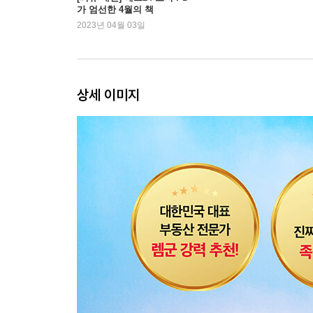
가 엄선한 4월의 책
12. 관리처분인가) 낡은 빌라가 입주권으로 신분 상
2023년 04월 03일
13. 입주권 vs. 분양권, 무엇이 다를까?
미라클! 진와이스 솔루션 재개발·재건축 기본 용어
4부 5천만 원으로 5억 버는 재개발·재건축 투자 사
상세 이미지
14 실전 투자 사례 1) 조합설립 단계에 매수해서 3
15 실전 투자 사례 2) 관리처분인가 단계에 매수해
16 실전 투자 사례 3) 무허가 건축물, 다물권자 물건
17 도대체 언제 사서 언제 팔아야 할까?
미라클! 진와이스 솔루션 재개발·재건축 사업, 도중
5부 기적을 만드는 임장 및 실전 매수의 기술
18 손품, 발품 팔며 임장할 지역을 찾아보자
19 ‘부동산 소장님’ 내 편으로 만드는 특급 비법
20 빌라, 상가, 토지… 돈 되는 물건을 골라보자