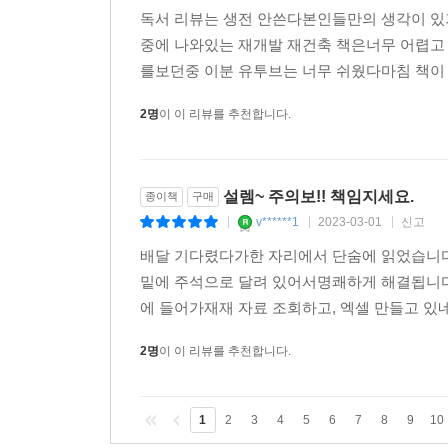
독서 리뷰는 생전 안쓴다본인들만의 생각이 있
중에 나와있는 재개발 재건축 책은너무 어렵고
를보던중 이분 유투브는 너무 쉬웠다마침 책이 
2명
이 이 리뷰를 추천합니다.
설렘~ 주의보!! 책임지세요.
종이책
구매
v******1
2023-03-01
신고
|
|
|
배달 기다렸다가한 자리에서 단숨에 읽었습니다
밑에 주석으로 달려 있어서명쾌하게 해결됩니다.
에 들어가재재 자료 조회하고, 엑셀 만들고 있네
2명
이 이 리뷰를 추천합니다.
1
2
3
4
5
6
7
8
9
10