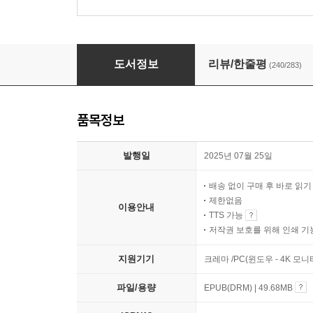
박곰희 연금 부자 수업
도서정보
리뷰/한줄평
(240/283)
품목정보
발행일
2025년 07월 25일
배송 없이 구매 후 바로 읽
제한없음
이용안내
TTS 가능
저작권 보호를 위해 인쇄 기
지원기기
크레마 /PC(윈도우 - 4K 모
파일/용량
EPUB(DRM) | 49.68MB