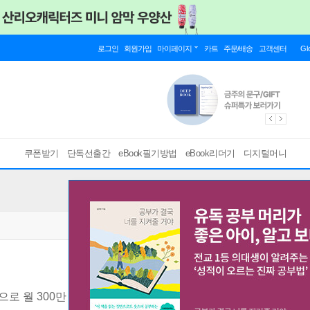
로그인
회원가입
마이페이지
카트
주문/배송
고객센터
Gl
쿠폰받기
단독선출간
eBook필기방법
eBook리더기
디지털머니
으로 월 300만 원 만들기
[ EPUB ]