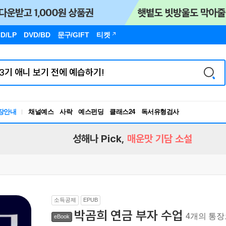
D/LP
DVD/BD
문구
/GIFT
티켓
독서유형검사
장안내
채널예스
사락
예스펀딩
클래스24
RBTI Lab
독서유형검사
성해나 Pick,
매운맛 기담 소설
소득공제
EPUB
박곰희 연금 부자 수업
4개의 통장
eBook