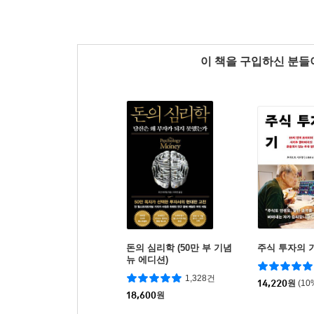
이 책을 구입하신 분
돈의 심리학 (50만 부 기념
주식 투자의 
뉴 에디션)
1,328건
14,220
원
(10
18,600
원