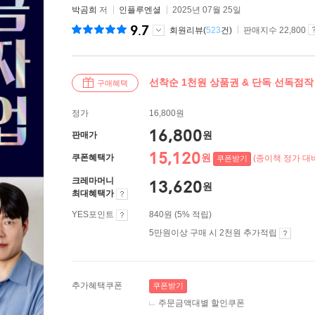
박곰희
저
인플루엔셜
2025년 07월 25일
9.7
회원리뷰(
523
건)
판매지수 22,800
선착순 1천원 상품권 & 단독 선독점
구매혜택
정가
16,800원
16,800
원
판매가
15,120
원
쿠폰혜택가
(종이책 정가 대비
쿠폰받기
크레마머니
13,620
원
최대혜택가
YES포인트
840원 (5% 적립)
5만원이상 구매 시 2천원 추가적립
추가혜택쿠폰
쿠폰받기
주문금액대별 할인쿠폰