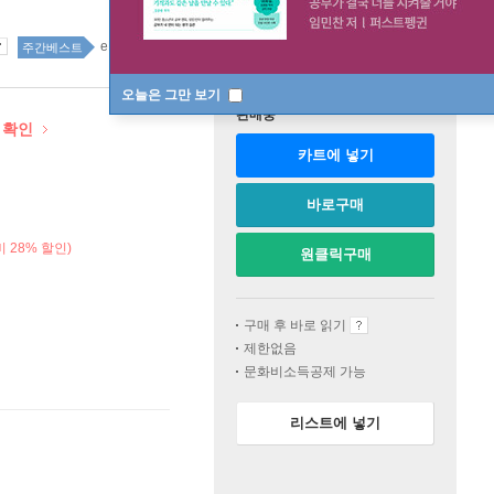
eBook종합 52위
경제 경영 6위
주간베스트
오늘은 그만 보기
판매중
작 확인
카트에 넣기
바로구매
 28% 할인)
원클릭구매
구매 후 바로 읽기
제한없음
문화비소득공제 가능
리스트에 넣기