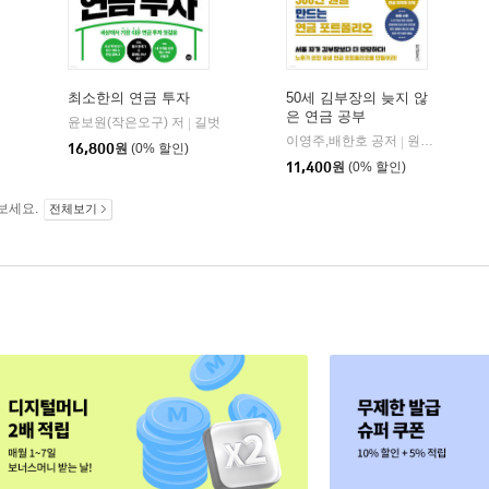
최소한의 연금 투자
50세 김부장의 늦지 않
은 연금 공부
윤보원(작은오구) 저
길벗
|
이영주,배한호 공저
원앤원북스
|
16,800
원
(0% 할인)
11,400
원
(0% 할인)
보세요.
전체보기