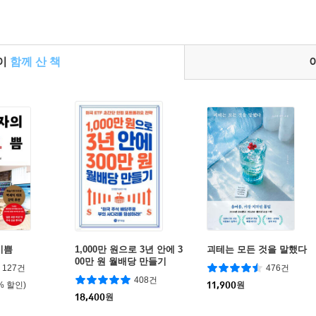
들이
함께 산 책
기쁨
1,000만 원으로 3년 안에 3
괴테는 모든 것을 말했다
00만 원 월배당 만들기
127건
476건
408건
% 할인)
11,900
원
18,400
원