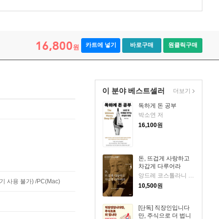
16,800
카트에 넣기
바로구매
원클릭구매
원
이 분야 베스트셀러
더보기
독하게 돈 공부
박소연 저
16,100
원
돈, 뜨겁게 사랑하고
차갑게 다루어라
앙드레 코스톨라니 저/한윤진 역
사용 불가) /PC(Mac)
10,500
원
[단독] 직장인입니다
만, 주식으로 더 법니