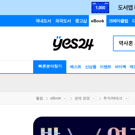
국내도서
외국도서
중고샵
eBook
크레마클럽
C
빠른분야찾기
베스트
신상품
이벤트
바이백
매
웰컴
eBook
경제 경영
투자/재테크