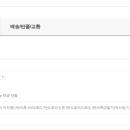
배송/반품/교환
기
능 제공 안함
니터 미지원) /아이폰 /아이패드 /안드로이드폰 /안드로이드패드 /전자책단말기(저사양 기기 