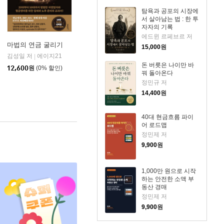
탐욕과 공포의 시장에
서 살아남는 법 : 한 투
자자의 기록
에드윈 르페브르 저
마법의 연금 굴리기
15,000
원
김성일 저
에이지21
|
돈 버릇은 나이만 바
12,600
원
(0% 할인)
꿔 돌아온다
정민규 저
14,400
원
40대 현금흐름 파이
어 로드맵
정민제 저
9,900
원
1,000만 원으로 시작
하는 안전한 소액 부
동산 경매
정민제 저
9,900
원