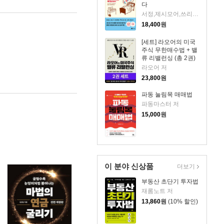
다
서정,제시모어,쓰리쿼터 저/권오태,시그널리포트 편
18,400
원
[세트] 라오어의 미국
주식 무한매수법 + 밸
류 리밸런싱 (총 2권)
라오어 저
23,800
원
파동 눌림목 매매법
파동마스터 저
15,000
원
이 분야 신상품
더보기
부동산 초단기 투자법
재롬노트 저
13,860
원
(10% 할인)