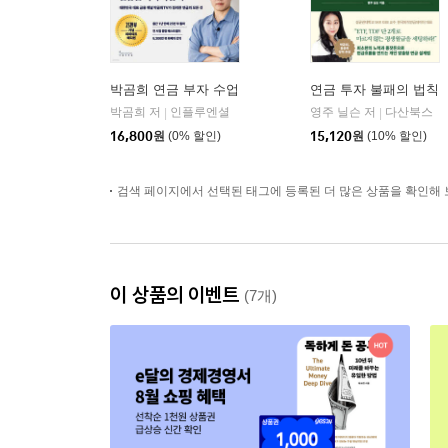
박곰희 연금 부자 수업
연금 투자 불패의 법칙
박곰희 저
인플루엔셜
영주 닐슨 저
다산북스
|
|
16,800
원
(0% 할인)
15,120
원
(10% 할인)
검색 페이지에서 선택된 태그에 등록된 더 많은 상품을 확인해 
이 상품의 이벤트
(7개)