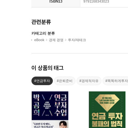
ISBN13
9791168343023
관련분류
카테고리 분류
eBook
경제 경영
투자/재테크
이 상품의 태그
#연금투자
#은퇴준비
#경제적자유
#똑똑하게투