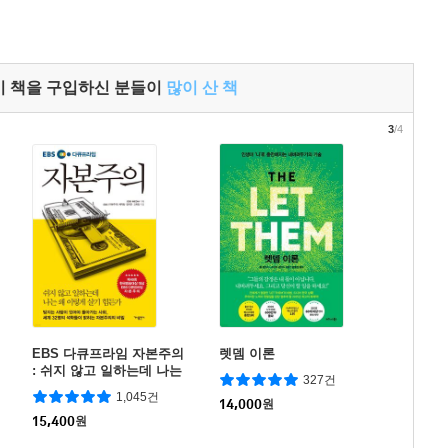
이 책을 구입하신 분들이
많이 산 책
3
/4
EBS 다큐프라임 자본주의
렛뎀 이론
: 쉬지 않고 일하는데 나는
327건
왜 이렇게 살기 힘든가
1,045건
14,000
원
15,400
원