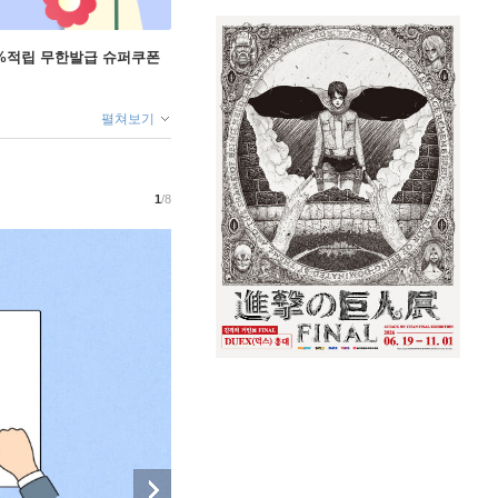
+5%적립 무한발급 슈퍼쿠폰
펼쳐보기
1
/8