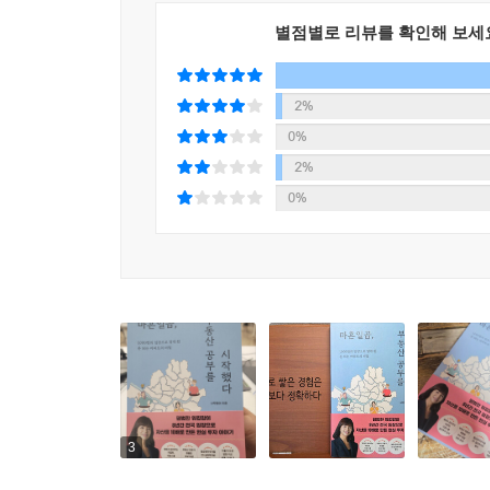
[5장 돈 공부는 존재의 발견이다]에서는 돈을 넘어
별점별로 리뷰를 확인해 보세
이 책이 특별한 이유
1. ‘현장’에서 검증된 투자 기준: 이론이 아니라, 전
2%
2. 누구나 시작 가능한 현실 전략: 종잣돈으로 시작
0%
3. 복잡한 부동산 지식과 시장 흐름을 ‘입지’ 하나
2%
4. 돈보다 중요한 변화, 투자를 넘어 삶의 태도와 
0%
5. 서울/수도권 핵심 임장 루트
6. 서울 25개 구 생활권 지역 분석 전격 공개
내 집 마련을 고민하는 사람, 노후 준비에 불안을
늦지 않았다. 지금이 부동산 공부를 시작하기에 가장
3