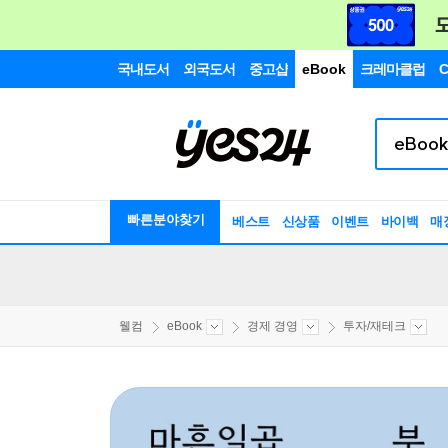
국내도서
외국도서
중고샵
eBook
크레마클럽
C
빠른분야찾기
베스트
신상품
이벤트
바이백
매
웰컴
eBook
경제 경영
투자/재테크