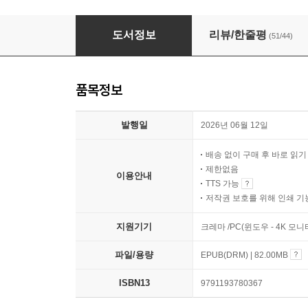
마흔일곱, 부동산 공부를 시작했다
도서정보
리뷰/한줄평
(51/44)
품목정보
발행일
2026년 06월 12일
배송 없이 구매 후 바로 읽
제한없음
이용안내
TTS 가능
저작권 보호를 위해 인쇄 기
지원기기
크레마 /PC(윈도우 - 4K 모
파일/용량
EPUB(DRM) | 82.00MB
ISBN13
9791193780367