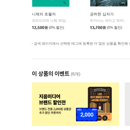
니체의 초월자
공허한 십자가
프리드리히 니체 저/김철 편역
히읏
히가시노 게이고 저/이선희 역
|
12,500
원
(0% 할인)
13,700
원
(0% 할인)
검색 페이지에서 선택된 태그에 등록된 더 많은 상품을 확인해 
이 상품의 이벤트
(6개)