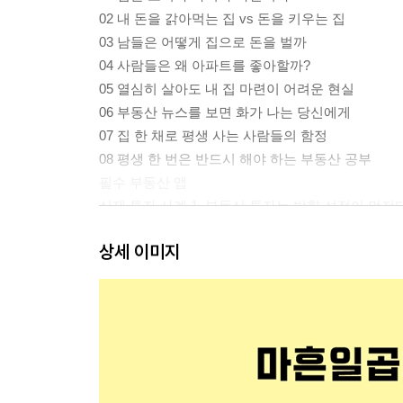
02 내 돈을 갉아먹는 집 vs 돈을 키우는 집
03 남들은 어떻게 집으로 돈을 벌까
04 사람들은 왜 아파트를 좋아할까?
05 열심히 살아도 내 집 마련이 어려운 현실
06 부동산 뉴스를 보면 화가 나는 당신에게
07 집 한 채로 평생 사는 사람들의 함정
08 평생 한 번은 반드시 해야 하는 부동산 공부
필수 부동산 앱
실제 투자 사례 1. 부동산 투자는 방향 설정이 먼저
상세 이미지
2장 전국을 걸으며 깨달은 돈 되는 아파트의 비밀
01 사글세 자취방에서 시작된 내 집 마련 꿈
02 복덕방은 화투판에 담배 연기뿐
03 전세 사기 스물일곱의 겨울
04 마흔 일곱, 부동산 공부를 시작했다
05 하루 8시간 공부가 만든 변화
06 8년간 전국을 걸으며