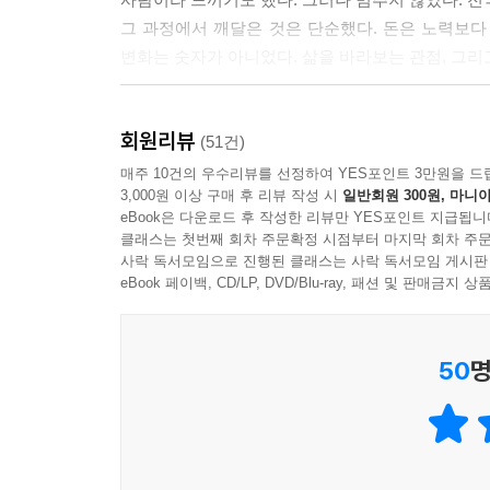
그 과정에서 깨달은 것은 단순했다. 돈은 노력보다 ‘
변화는 숫자가 아니었다. 삶을 바라보는 관점, 그리
집은 사는 공간이 아니라 자산이다
회원리뷰
이 책은 평범한 엄마가 공부와 실행을 통해 경제적 
(51건)
아니라 ‘미래를 준비하는 자산’으로 정의한다.
매주 10건의 우수리뷰를 선정하여 YES포인트 3만원을 드
3,000원 이상 구매 후 리뷰 작성 시
일반회원 300원, 마니아
그리고 집이 가진 ‘실거주, 자산, 노후 연금’이
eBook은 다운로드 후 작성한 리뷰만 YES포인트 지급됩니
풀어낸다.
클래스는 첫번째 회차 주문확정 시점부터 마지막 회차 주문
이 책은 이론에 머물지 않는다. 전국 임장을 통
사락 독서모임으로 진행된 클래스는 사락 독서모임 게시판
몰리는지, 그 흐름이 어떻게 집값으로 이어지는
eBook 페이백, CD/LP, DVD/Blu-ray, 패션 및 판매금
이해하고 적용할 수 있도록 돕는다. 특히 이 책의 강
50
명
‘할 수 있다’는 희망이 아닌, ‘어떻게 해야 하는가’
[1장 왜 집 공부를 해야 할까?]에서는 집 공부의 
[2장 전국을 걸으며 깨달은 돈 되는 아파트의 비밀]
[3장 부를 키우는 집을 고르는 결정적 기준]에서는
[4장 한 번의 공부로 평생 자산을 만드는 법]에서