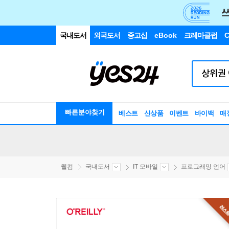
국내도서
외국도서
중고샵
eBook
크레마클럽
C
빠른분야찾기
베스트
신상품
이벤트
바이백
매
웰컴
국내도서
IT 모바일
프로그래밍 언어