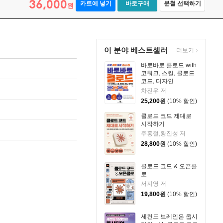
36,000
카트에 넣기
바로구매
분철 선택하기
원
이 분야 베스트셀러
더보기
바로바로 클로드 with
코워크, 스킬, 클로드
코드, 디자인
차진우 저
25,200
원
(10% 할인)
클로드 코드 제대로
시작하기
주홍철,황진성 저
28,800
원
(10% 할인)
클로드 코드 & 오픈클
로
서지영 저
19,800
원
(10% 할인)
세컨드 브레인은 옵시