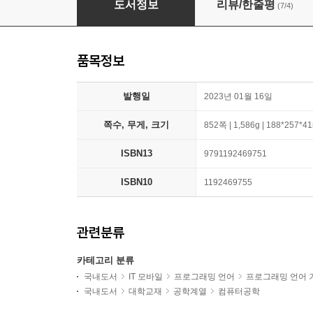
도서정보
리뷰/한줄평
(7/4)
품목정보
발행일
2023년 01월 16일
쪽수, 무게, 크기
852쪽 | 1,586g | 188*257*
ISBN13
9791192469751
ISBN10
1192469755
관련분류
카테고리 분류
국내도서
IT 모바일
프로그래밍 언어
프로그래밍 언어 
국내도서
대학교재
공학계열
컴퓨터공학