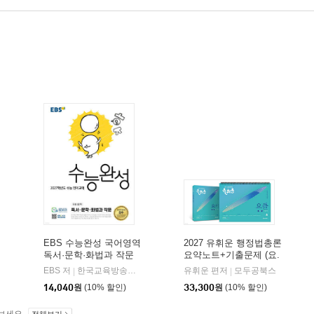
EBS 수능완성 국어영역
2027 유휘운 행정법총론
독서·문학·화법과 작문
요약노트+기출문제 (요.
(2026년)
플.)
비상교육
EBS 저
한국교육방송공사
유휘운 편저
모두공북스
|
|
|
14,040
원
(10% 할인)
33,300
원
(10% 할인)