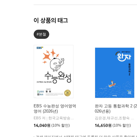
이 상품의 태그
#분철
EBS 수능완성 영어영역
완자 고등 통합과학 2 (2
영어 (2026년)
026년용)
EBS 저
한국교육방송공사
김은경,채규선,조향숙 등저
|
14,040
원
(10% 할인)
16,650
원
(10% 할인)