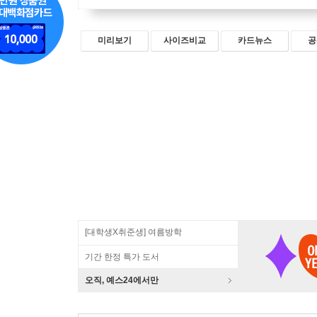
미리보기
사이즈비교
카드뉴스
공
[대학생X취준생] 여름방학
기간 한정 특가 도서
오직, 예스24에서만