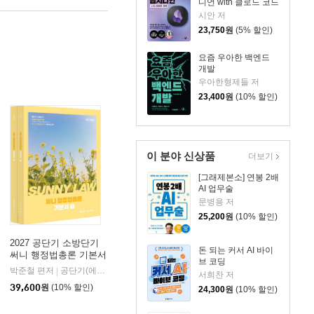
디언 with 클로드 코드
시안 저
23,750
원
(5% 할인)
요즘 우아한 백엔드
개발
우아한형제들 저
23,400
원
(10% 할인)
이 분야 신상품
더보기
[그래제본소] 연봉 2배
AI 업무술
문병용 저
25,200
원
(10% 할인)
2027 공단기 소방단기
돈 되는 커서 AI 바이
써니 행정법총론 기본서
브 코딩
박준철 편저
공단기(에스티유니타스)
|
서희찬 저
39,600
원
(10% 할인)
24,300
원
(10% 할인)