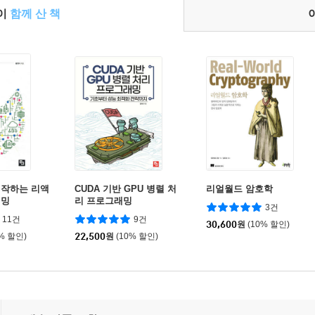
들이
함께 산 책
시작하는 리액
CUDA 기반 GPU 병렬 처
리얼월드 암호학
래밍
리 프로그래밍
3건
11건
9건
30,600
원
(10% 할인)
0% 할인)
22,500
원
(10% 할인)