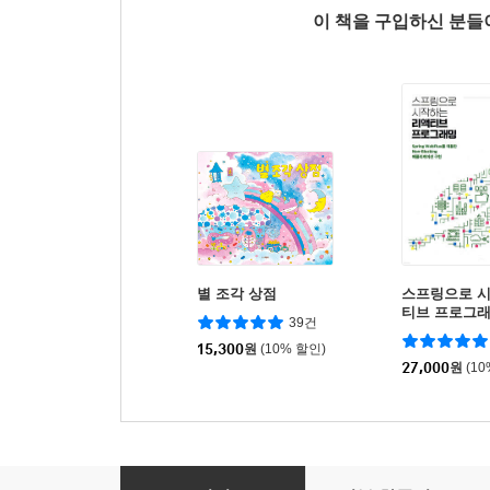
이 책을 구입하신 분
별 조각 상점
스프링으로 
티브 프로그
39건
15,300
원
(10% 할인)
27,000
원
(1
프로그래밍 러스트