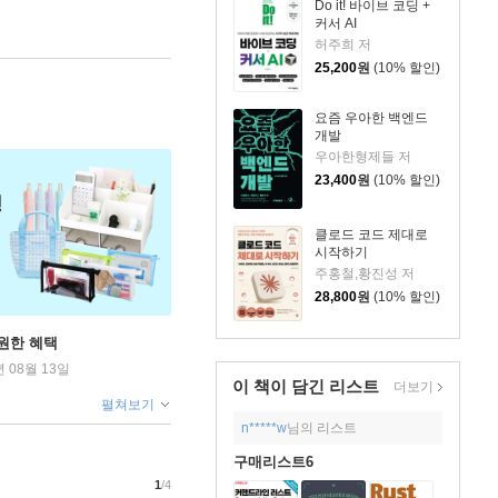
Do it! 바이브 코딩 +
커서 AI
허주희 저
25,200
원
(10% 할인)
요즘 우아한 백엔드
개발
우아한형제들 저
23,400
원
(10% 할인)
클로드 코드 제대로
시작하기
주홍철,황진성 저
28,800
원
(10% 할인)
원한 혜택
년 08월 13일
이 책이 담긴
리스트
더보기
펼쳐보기
n*****w
님의 리스트
구매리스트6
1
/4