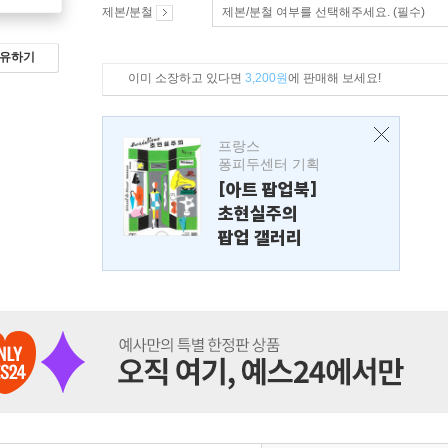
제본/분철
제본/분철 여부를 선택해주세요. (필수)
유하기
이미 소장하고 있다면
3,200원
에 판매해 보세요!
프랑스
퐁피두센터 기획
[아트 팝업북]
초현실주의
팝업 갤러리