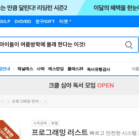
D/LP
DVD/BD
문구
/GIFT
티켓
장안내
채널예스
사락
예스펀딩
클래스24
독서유형검사
여
RBTI Lab
독서유형검사
크클 심야 독서 모임
OPEN
프로그래밍 언어...
소득공제
분철
프로그래밍 러스트
빠르고 안전한 시스템