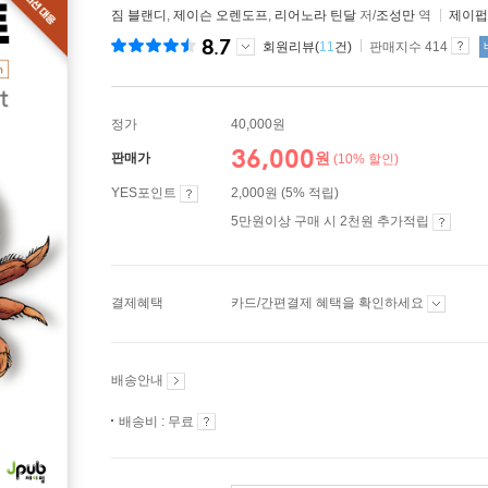
짐 블랜디
,
제이슨 오렌도프
,
리어노라 틴달
저/
조성만
역
제이펍
8.7
회원리뷰(
11
건)
판매지수 414
정가
40,000원
36,000
원
판매가
(10% 할인)
YES포인트
2,000원 (5% 적립)
5만원이상 구매 시 2천원 추가적립
결제혜택
카드/간편결제 혜택을 확인하세요
배송안내
배송비 : 무료