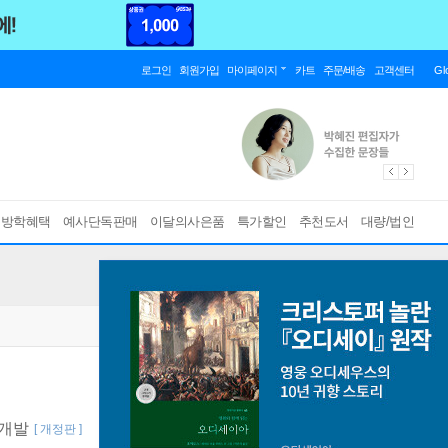
로그인
회원가입
마이페이지
카트
주문/배송
고객센터
Gl
름방학혜택
예사단독판매
이달의사은품
특가할인
추천도서
대량/법인
 개발
[ 개정판 ]