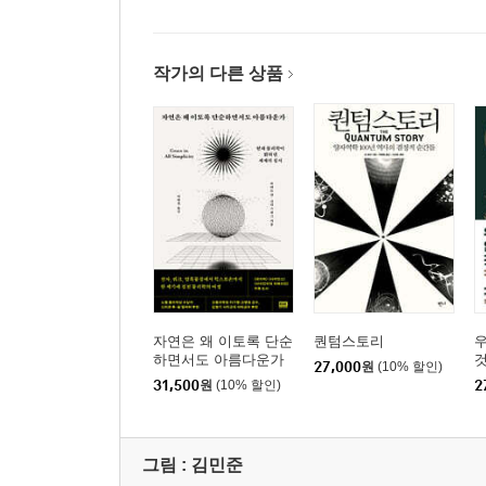
작가의 다른 상품
자연은 왜 이토록 단순
퀀텀스토리
우
하면서도 아름다운가
27,000
원
(10% 할인)
31,500
원
(10% 할인)
2
그림 :
김민준