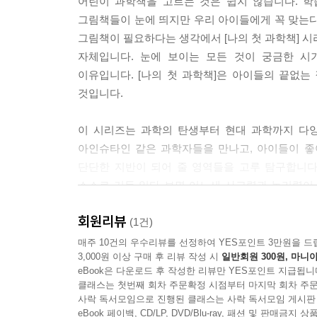
어린이 과학책을 고르는 것은 쉽지 않습니다. 학
그림책들이 눈에 띄지만 우리 아이들에게 꼭 맞는다
그림책이 필요하다는 생각에서 [나의 첫 과학책] 시
자체입니다. 눈에 보이는 모든 것이 궁금한 시
이유입니다. [나의 첫 과학책]은 아이들의 끝없는 
것입니다.
이 시리즈는 과학의 탄생부터 현대 과학까지 다양한
아인슈타인 같은 과학자들을 만나고, 아이들이 좋아
단단한 지반이 되어 줄 영역들을 고루 탐구합니다
스스로 거듭 읽다 보면 어느새 사고력과 논리력이 껑
학년이 올라도 두고두고 펼쳐 볼 수 있는 과학 기본
회원리뷰
(1건)
과학 지식이 가득! 재미있는 그림으로 이해가 쏙쏙!
매주 10건의 우수리뷰를 선정하여 YES포인트 3만원을 드
3,000원 이상 구매 후 리뷰 작성 시
일반회원 300원, 마니아
전문가가 직접 쓰고 뛰어난 화가들이 그렸습니다.
eBook은 다운로드 후 작성한 리뷰만 YES포인트 지급됩니
클래스는 첫번째 회차 주문확정 시점부터 마지막 회차 주문
이 시리즈는 물리학 박사이자 30년 가까이 대학
사락 독서모임으로 진행된 클래스는 사락 독서모임 게시판
라이카』, 『생쥐들의 뉴턴 사수 작전』 등 어린이
eBook 페이백, CD/LP, DVD/Blu-ray, 패션 및 판매금