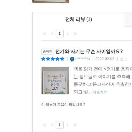
많은 어린이 과학책들이 사물, 동식물, 현상 관찰
생각이 어떻게 바뀌어 왔는지 놓치기 싶습니다. 하
전체 리뷰
(1)
현대 과학까지 시대순으로 이어지는 시리즈입니다. 
1
“전기로 움직이는 세상!”
전기는 어떻게 만들 수 있을까?
전기와 자기는 무슨 사이일까요?
종이책
사람들이 아직 전기에 대해 잘 알지 못했던 시대
h*******a
2023-02-02
신고
|
|
|
있었습니다. 그 후로도 여러 과학자가 다양한 전
책을 읽기 전에 <전기로 움직
왜냐하면 이 둘을 이용해서 드디어 전기를 만들 수
는 정보들로 이야기를 추측해 
쫑긋하고 듣고자신이 추측한 내
나의 첫 과학책 5권 『전기와 자기』는 전깃줄 
되고 싶...
더보기
하는지 알려 줍니다. 세상을 완전히 바꾸어 놓은 신
주는 ‘나의 첫 과학 클릭!’과 한 걸음 나아간 심화
이 리뷰가 도움이 되었나요?
모터와 전자석의 원리에 대해 알아보고, ‘가전제품에
1