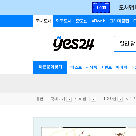
국내도서
외국도서
중고샵
eBook
크레마클럽
C
빠른분야찾기
베스트
신상품
이벤트
바이백
매
웰컴
국내도서
어린이
1-2학년
1-