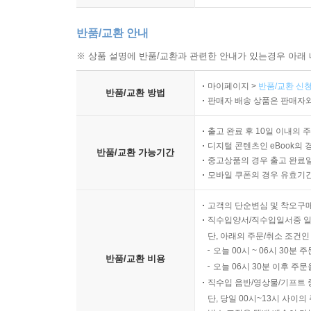
반품/교환 안내
※ 상품 설명에 반품/교환과 관련한 안내가 있는경우 아래 
마이페이지 >
반품/교환 신청
반품/교환 방법
판매자 배송 상품은 판매자와
출고 완료 후 10일 이내의 
디지털 콘텐츠인 eBook의 
반품/교환 가능기간
중고상품의 경우 출고 완료일
모바일 쿠폰의 경우 유효기간(
고객의 단순변심 및 착오구
직수입양서/직수입일서중 일
단, 아래의 주문/취소 조건인
오늘 00시 ~ 06시 30분 
반품/교환 비용
오늘 06시 30분 이후 주문
직수입 음반/영상물/기프트 
단, 당일 00시~13시 사이