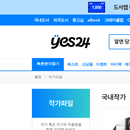
국내도서
외국도서
중고샵
eBook
크레마클럽
C
빠른분야찾기
베스트
신상품
이벤트
바이백
매
웰컴
작가파일
국내작가
작가파일
작가 혹은 작가와 작품명을
함께 검색해 보세요.