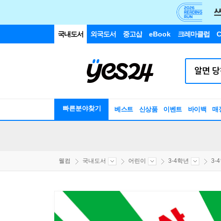
국내도서
외국도서
중고샵
eBook
크레마클럽
C
빠른분야찾기
베스트
신상품
이벤트
바이백
매
웰컴
국내도서
어린이
3-4학년
3-