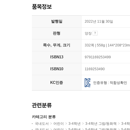
품목정보
발행일
2022년 11월 30일
판형
양장
쪽수, 무게, 크기
332쪽 | 558g | 144*208*23
ISBN13
9791169253499
ISBN10
1169253490
KC인증
인증유형 : 적합성확인
관련분류
카테고리 분류
국내도서
어린이
3-4학년
3-4학년 그림/동화책
3-4
국내도서
어린이
5-6학년
5-6학년 그림/동화책
5-6