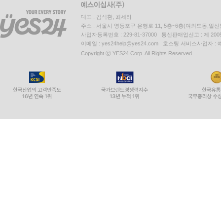
대표 : 김석환, 최세라
주소 : 서울시 영등포구 은행로 11, 5층~6층(여의도동,일신
사업자등록번호 : 229-81-37000 통신판매업신고 : 제 200
이메일 : yes24help@yes24.com 호스팅 서비스사업자 :
Copyright ⓒ YES24 Corp. All Rights Reserved.