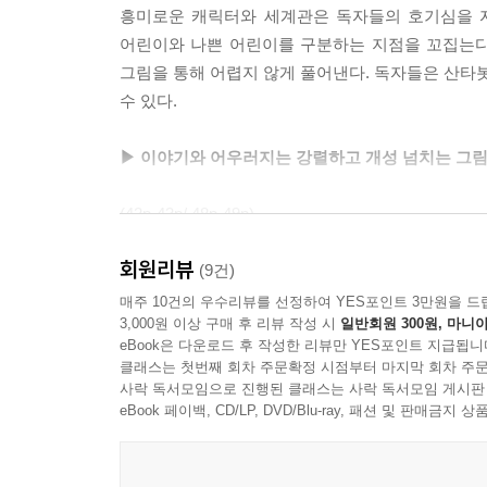
흥미로운 캐릭터와 세계관은 독자들의 호기심을 자
어린이와 나쁜 어린이를 구분하는 지점을 꼬집는다
그림을 통해 어렵지 않게 풀어낸다. 독자들은 산타
수 있다.
▶ 이야기와 어우러지는 강렬하고 개성 넘치는 그
(42p-43p/ 48p-49p)
산타봇-0가 지하 세계에 도착하는 순간부터 진짜
회원리뷰
펼쳐진다. 모험이 시작되면서 만난 다양한 괴물의
(9건)
구성되어 있는 본문의 그림은 장면마다 다른 명도로
매주 10건의 우수리뷰를 선정하여 YES포인트 3만원을 드
3,000원 이상 구매 후 리뷰 작성 시
일반회원 300원, 마니아
산타봇-0의 격투 장면은 강렬한 그림과 만나 더욱
eBook은 다운로드 후 작성한 리뷰만 YES포인트 지급됩니
세계의 배경을 개성 넘치는 그림을 통해 만나볼 수 
클래스는 첫번째 회차 주문확정 시점부터 마지막 회차 주문
사락 독서모임으로 진행된 클래스는 사락 독서모임 게시판
▶ 착한 어린이의 기준은 무엇일까? 크리스마스로 
eBook 페이백, CD/LP, DVD/Blu-ray, 패션 및 판매금
크리스마스이브, 울지 않고 착한 어린이에게 산타