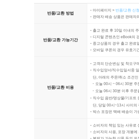
마이페이지 >
반품/교환 신청
반품/교환 방법
판매자 배송 상품은 판매자와
출고 완료 후 10일 이내의 
디지털 콘텐츠인 eBook의 
반품/교환 가능기간
중고상품의 경우 출고 완료일
모바일 쿠폰의 경우 유효기간(
고객의 단순변심 및 착오구
직수입양서/직수입일서중 일
단, 아래의 주문/취소 조건인
오늘 00시 ~ 06시 30분 
반품/교환 비용
오늘 06시 30분 이후 주문
직수입 음반/영상물/기프트 
단, 당일 00시~13시 사이
박스 포장은 택배 배송이 가
소비자의 책임 있는 사유로 
소비자의 사용, 포장 개봉에 
복제가 가능한 상품 등의 포장을 