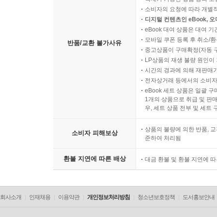
소비자의 요청에 따라 개별
디지털 컨텐츠인 eBook, 
eBook 대여 상품은 대여 기
모바일 쿠폰 등록 후 취소/환
반품/교환 불가사유
중고상품이 구매확정(자동 
LP상품의 재생 불량 원인이 기
시간의 경과에 의해 재판매가
전자상거래 등에서의 소비자
eBook 세트 상품은 일괄 
1개의 상품으로 취급 및 판매
우, 세트 상품 전부 및 세트
상품의 불량에 의한 반품, 교
소비자 피해보상
준하여 처리됨
환불 지연에 따른 배상
대금 환불 및 환불 지연에 
회사소개
인재채용
이용약관
개인정보처리방침
청소년보호정책
도서홍보안내