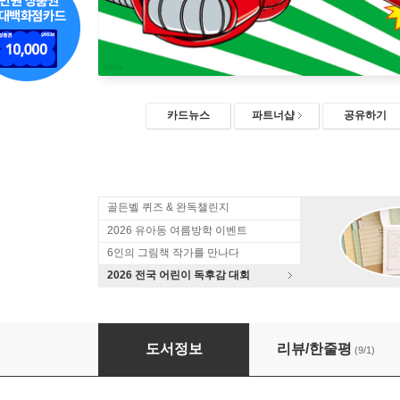
카드뉴스
파트너샵
공유하기
골든벨 퀴즈 & 완독챌린지
2026 유아동 여름방학 이벤트
6인의 그림책 작가를 만나다
2026 전국 어린이 독후감 대회
산타봇-0
도서정보
리뷰/한줄평
(9/1)