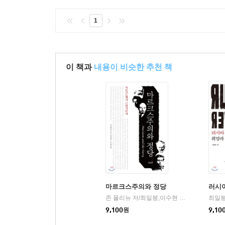
1
이 책과
내용이 비슷한 추천 책
마르크스주의와 정당
러시아
존 몰리뉴 저/최일붕,이수현 공역
책갈피
최일붕
|
9,100
원
9,10