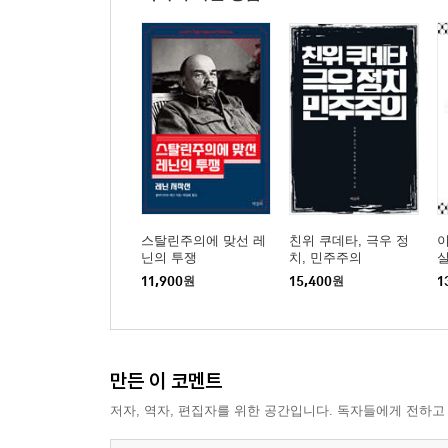
기예에 대한 클라우제비츠의 견해
15 멘셰비키와 반쯤 통합하다
상황과 전망
16 레닌이 초좌파주의자들을 당에서 축출하다
보그다노프를 축출하다/보그다노프에게 대항하려고
17 멘셰비키와 최종 분열하다
멘셰비키의 우경화/노동회의/‘자금 징발’ 문제/
스탈린주의에 맞선 레
친위 쿠데타, 극우 정
닌의 투쟁
치, 민주주의
화해파들에 대한 레닌의 승리
11,900
원
15,400
원
1
18 떠오르는 혁명 물결
경제 호황/학생 소요/노동자들이 깨어나다/볼셰
노동조합에 뿌리내리다/사회보험
만든 이 코멘트
저자, 역자, 편집자를 위한 공간입니다. 독자들에게 전하고
19 〈프라우다〉