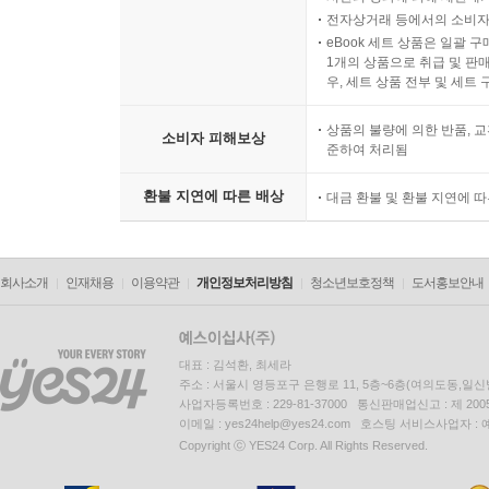
전자상거래 등에서의 소비자
eBook 세트 상품은 일괄 
1개의 상품으로 취급 및 판매
우, 세트 상품 전부 및 세트
상품의 불량에 의한 반품, 교
소비자 피해보상
준하여 처리됨
환불 지연에 따른 배상
대금 환불 및 환불 지연에 
회사소개
인재채용
이용약관
개인정보처리방침
청소년보호정책
도서홍보안내
대표 : 김석환, 최세라
주소 : 서울시 영등포구 은행로 11, 5층~6층(여의도동,일신
사업자등록번호 : 229-81-37000 통신판매업신고 : 제 200
이메일 : yes24help@yes24.com 호스팅 서비스사업자 :
Copyright ⓒ YES24 Corp. All Rights Reserved.