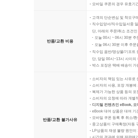
모바일 쿠폰의 경우 유효기간(
고객의 단순변심 및 착오구
직수입양서/직수입일서중 일
단, 아래의 주문/취소 조건인
오늘 00시 ~ 06시 30분 
반품/교환 비용
오늘 06시 30분 이후 주문
직수입 음반/영상물/기프트 
단, 당일 00시~13시 사이
박스 포장은 택배 배송이 가
소비자의 책임 있는 사유로 
소비자의 사용, 포장 개봉에 
복제가 가능한 상품 등의 포장을 
소비자의 요청에 따라 개별
디지털 컨텐츠인 eBook, 
eBook 대여 상품은 대여 기
모바일 쿠폰 등록 후 취소/환
반품/교환 불가사유
중고상품이 구매확정(자동 
LP상품의 재생 불량 원인이 기
시간의 경과에 의해 재판매가