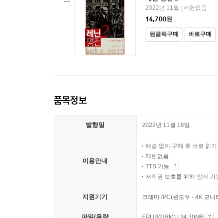
2022년 11월
제한없음
|
14,700
원
원클릭구매
바로구매
품목정보
발행일
2022년 11월 18일
배송 없이 구매 후 바로 읽
제한없음
이용안내
TTS 가능
저작권 보호를 위해 인쇄 기
지원기기
크레마 /PC(윈도우 - 4K 모
파일/용량
EPUB(DRM) | 34.30MB