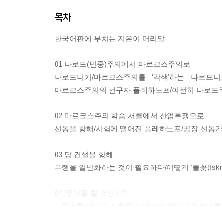
목차
한국어판에 부치는 지은이 머리말
01 나로드(민중)주의에서 마르크스주의로
나로드니키/마르크스주의를 ‘각색’하는 나로드니
마르크스주의의 선구자 플레하노프/여전히 나로드주
02 마르크스주의 학습 서클에서 산업투쟁으로
선동을 향해/시험에 떨어진 플레하노프/공장 선동가
03 당 건설을 향해
투쟁을 일반화하는 것이 필요하다/어떻게 ‘불꽃(Iskr
04 ‘무엇을 할 것인가?’
노동조합 의식과 사회주의 의식의 차이/민주주의를
〈이스크라〉/미래의 무장봉기 지도자들을 조직하는 