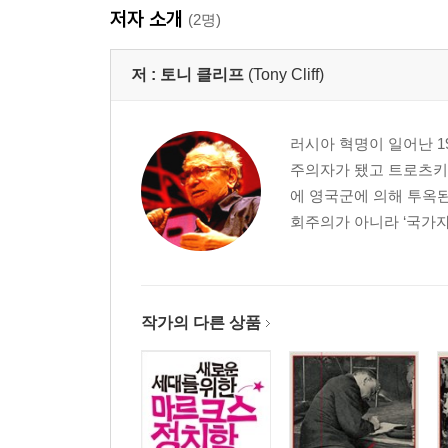
저자 소개
혁명운동의 고양
(2명)
05 1903년 당대회 ─ 볼셰비즘의 탄생
저 :
토니 클리프
(Tony Cliff)
대회를 준비하며/1903년 당대회/동지에 대한 레
운동의 후퇴/중앙집권적 지도부가 없다/조직 문제
러시아 혁명이 일어난 1
주의자가 됐고 트로츠키
06 자유주의자들에 대한 투쟁
에 영국군에 의해 투옥된
본색을 드러내는 자유주의/결론
회주의가 아니라 ‘국가자
07 1905년 혁명
경찰 노동조합 운동의 등장/피의 일요일/레닌과 가
작가의 다른 상품
08 “당 문호를 개방하라”
레닌과 볼셰비키 위원/당의 문호를 개방하기/당원은
09 무장봉기에 대한 레닌의 견해
봉기는 기예다/알맞은 시기에 봉기를 할 수 있어야