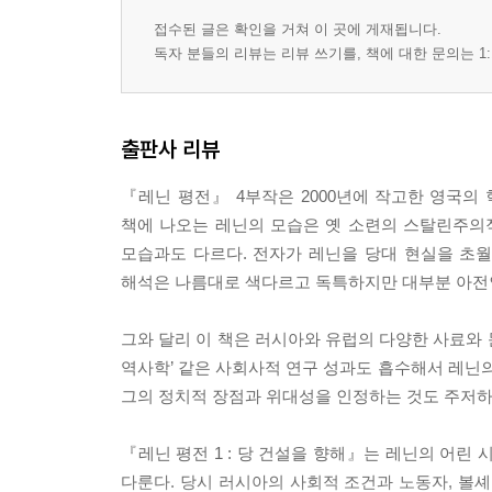
합법 신문/진정한 노동자 신문/조직자 〈프라우다
접수된 글은 확인을 거쳐 이 곳에 게재됩니다.
독자 분들의 리뷰는 리뷰 쓰기를, 책에 대한 문의는 1:
20 볼셰비키당이 대중 정당이 되다
볼셰비즘의 ‘불안정성’과 안정성/전위 페테르부르크
후주
출판사 리뷰
찾아보기
『레닌 평전』 4부작은 2000년에 작고한 영국의
책에 나오는 레닌의 모습은 옛 소련의 스탈린주의
모습과도 다르다. 전자가 레닌을 당대 현실을 초
해석은 나름대로 색다르고 독특하지만 대부분 아전
그와 달리 이 책은 러시아와 유럽의 다양한 사료와 
역사학’ 같은 사회사적 연구 성과도 흡수해서 레닌의
그의 정치적 장점과 위대성을 인정하는 것도 주저하
『레닌 평전 1 : 당 건설을 향해』는 레닌의 어린
다룬다. 당시 러시아의 사회적 조건과 노동자, 