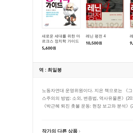
10 임시혁명정부 논쟁
혁명정부의 성격에 대한 볼셰비키와 멘셰비키의 견
11 반란을 일으킨 무지크
새로운 세대를 위한 마
레닌 평전 4
레
르크스 정치학 가이드
무대에 등장하는 농민/마르크스주의와 농민/가퐁한
10,500
원
9
5,600
원
농민/토지국유화 : 사회주의로 가는 첫걸음?/프롤레
12 예행총연습
역 :
최일붕
대중의 주도력을 강조한 레닌/대중한테서 배우다/19
13 암울한 반동의 승리
노동자연대 운영위원이다. 지은 책으로는 《그들의 
혁명은 아직도 전진하고 있다/그릇된 전망/반동의 
스주의의 방법: 소외, 변증법, 역사유물론》(201
가르치는 레닌/두마 선거에 대한 태도
《박근혜 퇴진 촛불 운동: 현장 보고와 분석》(20
14 전략과 전술
클라우제비츠한테서 배우는 레닌/마르크스주의 ― 
작가의 다른 상품