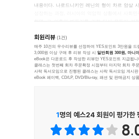
내용이다. 나로드니키인 레닌의 형이 차르 암살 
성장하는 과정, 러시아의 억압적 상황에서 사회민주
혁명, 그 이후의 반동기를 거쳐 다시 운동이 
생생하게 묘사한다. 독자들은 이 책에서, 단호
회원리뷰
뛰어나지만 실수도 자주 저지르는 미화되지 않은 레닌
(1건)
매주 10건의 우수리뷰를 선정하여 YES포인트 3만원을 드
3,000원 이상 구매 후 리뷰 작성 시
일반회원 300원, 마니아
eBook은 다운로드 후 작성한 리뷰만 YES포인트 지급됩니
클래스는 첫번째 회차 주문확정 시점부터 마지막 회차 주문
사락 독서모임으로 진행된 클래스는 사락 독서모임 게시판
eBook 페이백, CD/LP, DVD/Blu-ray, 패션 및 판매금
1
명의 예스24 회원이 평가한
8.