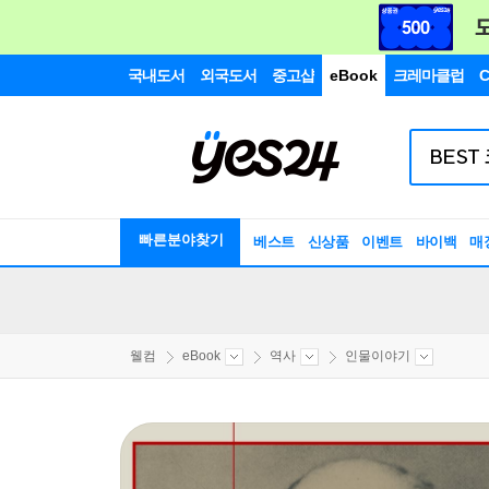
국내도서
외국도서
중고샵
eBook
크레마클럽
C
빠른분야찾기
베스트
신상품
이벤트
바이백
매
웰컴
eBook
역사
인물이야기