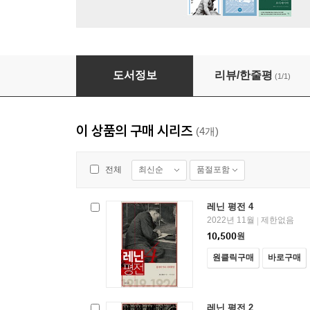
레닌 평전 1
도서정보
리뷰/한줄평
(1/1)
이 상품의 구매 시리즈
(4개)
최신순
품절포함
전체
레닌 평전 4
2022년 11월
제한없음
|
10,500
원
원클릭구매
바로구매
레닌 평전 2