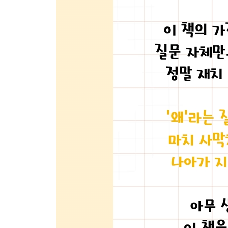
우리가 먹는 치킨이 사실 병아리라고?
야한 생각을 하면 머리가 빨리 자랄까?
왜 9월생이 가장 많을까?
물건을 들 때 새끼손가락이 들리는 이유
왜 하필 ‘홍콩 간다’고 말하는 걸까?
깔끔하지 않은 가격인 990원의 비밀
왼손잡이는 진짜 똑똑할까?
교과서 주인공은 왜 철수와 영희일까?
꿈은 이루어질까? 꿈은 반대일까?
샤워할 때 노래를 부르는 이유
헬륨가스를 마시면 왜 목소리가 변할까?
남녀 옷의 단추 위치는 왜 다른 걸까?
밥을 먹고 나면 너무 졸린 이유
비타민을 먹으면 왜 오줌이 노란색이 될까?
스트레스를 받으면 왜 매운 게 먹고 싶을까?
손톱은 왜 금방 자랄까?
관상은 정말 과학일까?