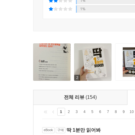
1%
즉 밤에 먹으면 배만 차는 게 아니라
1%
정신적인 만족도가 훨씬 높다는 거지.
--- p.121
유명한 명품 브랜드들은
여전히 기계식 시계를 고수하고 있어.
이건 태엽을 감아서
기계적으로 시계를 돌리는 방식인데,
정확도를 높이고 여러 기능을 넣으려면
부품이 정말 많이 들어가게 돼.
2
그리고 여기에 들어가는 부품들은
각 브랜드만의 방식으로 직접 제작하는 거라서
엄청난 장인 정신이
전체 리뷰
(154)
시계에 들어가 있다고 할 수 있지.
--- p.201
1
2
3
4
5
6
7
8
9
10
이 두루마리 휴지를 처음 만든 사람은
딱 1분만 읽어봐
eBook
구매