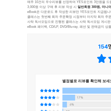
매주 10건의 우수리뷰를 선정하여 YES포인트 3만원을 드
솔직히 휴지 없을 때 휴지심이 있으면
3,000원 이상 구매 후 리뷰 작성 시
일반회원 300원, 마니아
그야말로 구세주를 만난 기분이잖아.
eBook은 다운로드 후 작성한 리뷰만 YES포인트 지급됩니
일단 휴지심은 표면이 좀 거칠고 딱딱하거든.
클래스는 첫번째 회차 주문확정 시점부터 마지막 회차 주문
사락 독서모임으로 진행된 클래스는 사락 독서모임 게시판
이걸 바로 쓰면 안 되고,
eBook 페이백, CD/LP, DVD/Blu-ray, 패션 및 판매금
곱게 펴서 여러 번 비비고 문질러봐.
그럼 한층 부드럽고 연해져서
휴지까지는 아니어도 쓸 만해지지.
154
--- p.86
밤늦게까지 유튜브를 보면서 취침도 늦어지고
심지어 날밤 새우는 사람도 많지.
그래서 밤에 원래 나와야 할
식욕 억제 호르몬이 제대로 분비가 안 되는 거야.
별점별로 리뷰를 확인해 보세
이런 이유로 밤에는 먹을 게 당기는 거고,
거기다 하루 동안 받은 스트레스와
17%
평상시 갖고 있던 우울감들을
6%
야식을 먹으면서 해소하게 되거든.