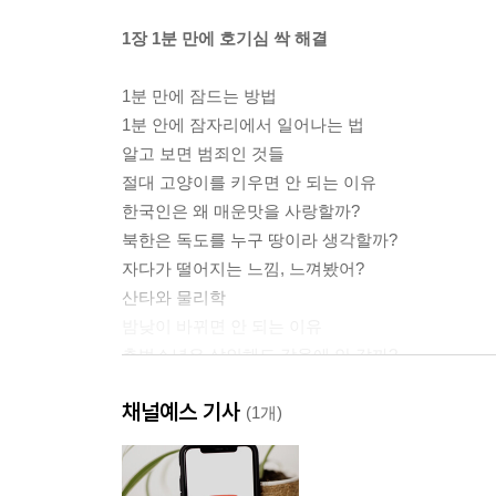
1장 1분 만에 호기심 싹 해결
1분 만에 잠드는 방법
1분 안에 잠자리에서 일어나는 법
알고 보면 범죄인 것들
절대 고양이를 키우면 안 되는 이유
한국인은 왜 매운맛을 사랑할까?
북한은 독도를 누구 땅이라 생각할까?
자다가 떨어지는 느낌, 느껴봤어?
산타와 물리학
밤낮이 바뀌면 안 되는 이유
촉법소년은 살인해도 감옥에 안 갈까?
잠을 계속 안 자면 어떻게 될까?
채널예스 기사
주말이 너무 빨리 가는 이유
(1개)
여자는 절대 모르는 남자 화장실의 비밀
택배를 문 앞에 둬도 왜 안 훔쳐갈까?