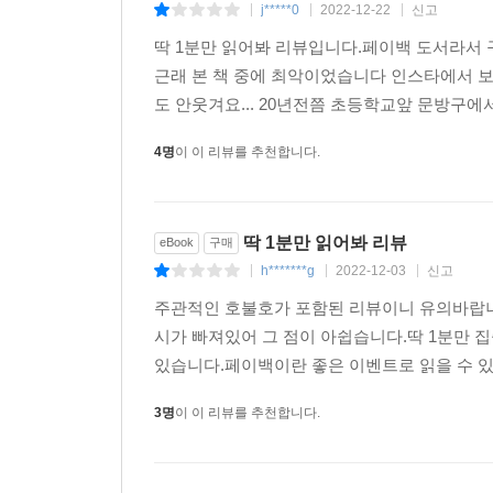
‘세스 휠러’라는 직장인이거든.
j*****0
2022-12-22
신고
|
|
|
그 사람이 두루마리 휴지를
딱 1분만 읽어봐 리뷰입니다.페이백 도서라서
무려 1891년에 개발해서 미국 특허청에 등록했어.
근래 본 책 중에 최악이었습니다 인스타에서 
휴지를 두루마리로 만들고 절취선도 만들었지.
도 안웃겨요... 20년전쯤 초등학교앞 문방구에서
이 사람은 ‘휴지가 바깥쪽으로 나와야
절취선이 더 잘 잘리지 않을까?’라면서
4명
이 이 리뷰를 추천합니다.
그림 자체를 휴지가 바깥쪽으로 나오는 형태로 등록
--- p.223
딱 1분만 읽어봐 리뷰
eBook
구매
우선 하품 자체는 각성 효과를 위해 나타나는 거거든
h*******g
2022-12-03
신고
|
|
|
보통 지루하거나 피곤하다고 느낄 때 하품이 나오는
주관적인 호불호가 포함된 리뷰이니 유의바랍니다
이게 뇌를 깨우려고 시도하는 행위거든.
시가 빠져있어 그 점이 아쉽습니다.딱 1분만 
실제로 하품을 하고 나서 10~15초가 지나면
있습니다.페이백이란 좋은 이벤트로 읽을 수 있
카페인을 섭취한 것처럼 각성 효과가 나타나지.
또 하품으로 몸속의 뜨거운 열기가 배출되고
3명
이 이 리뷰를 추천합니다.
온도가 떨어지면서 정신을 차리게 되는 거야.
--- p.238