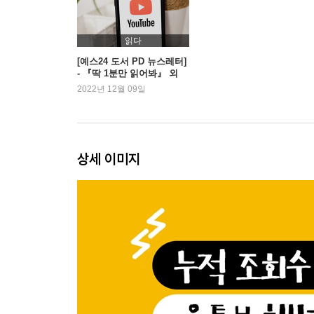
어린이날 선물은 몇 살까지 받을까?
녹음된 내 목소리는 왜 이리도 어색할까?
껌을 꿀꺽 삼켜도 될까?
읽다
“나 달라진 거 없어?”라고 여친이 물을 때 대처법
[예스24 도서 PD 뉴스레터]
- 『딱 1분만 읽어봐』 외
14억 명 중국인들이 축구를 못하는 이유
2022년 12월 09일
외국에선 왜 집에서 신발을 신을까?
‘가드 불가 기술’을 막는 가드법
만리장성의 끝은 과연 어디일까?
절체절명의 급똥 해결 방법
상세 이미지
일진이 되는 법
추락하는 엘리베이터, 점프하면 살 수 있을까?
경기장의 관중에겐 초상권이 있을까?
2장 딱 1분만 뺏는다
운동선수가 경기 도중 화장실이 급하면 어떡할까?
사랑니는 꼭 뽑아야 할까?
노래방 점수의 비밀