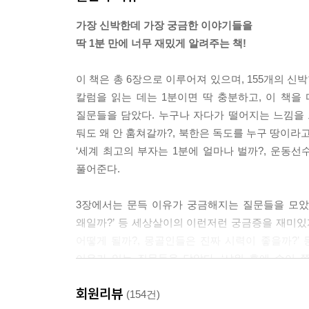
진동수가 낮아서 좀 더 깊고 풍성하게 들리는 거지.
가장 신박한데 가장 궁금한 이야기들을
그러니 녹음된 소리를 들어보면
딱 1분 만에 너무 재밌게 알려주는 책!
실제로는 더 가늘고 높은 음이라서
‘내 목소리가 이렇게 이상했나?’ 생각하는 거야.
이 책은 총 6장으로 이루어져 있으며, 155개의 
--- p.47
칼럼을 읽는 데는 1분이면 딱 충분하고, 이 책을 
질문들을 담았다. 누구나 자다가 떨어지는 느낌을 
첫사랑을 앓듯이 아프다고 해서 사랑니인데,
둬도 왜 안 훔쳐갈까?, 북한은 독도를 누구 땅이라고
이건 인간의 대표적인 흔적기관에 속하거든.
‘세계 최고의 부자는 1분에 얼마나 벌까?, 운동
인류가 발전하면서
풀어준다.
예전만큼 이를 사용할 필요가 없어졌고,
안쪽의 어금니들도 개수가 점점 줄어들었어.
3장에서는 문득 이유가 궁금해지는 질문들을 모았다
또 뇌가 커지고 턱이 줄어드는 방향으로 진화했지.
왜일까?’ 등 세상살이의 이런저런 궁금증을 재미있게
근데 사랑니라는 건
어떻게 될까?, 몽골인들은 진짜 시력이 좋을까?’
아직 퇴화하지 않고 남아 있거든.
이유가 있는 질문들을 담았다. ‘샤워 후에 손이 
--- p.72
설명한다. 마지막으로 6장에서는 딱 1분 만에 미처 
회원리뷰
왜 이다지도 졸릴까?’ 등 순간순간 느끼는 의문들을
(154건)
일단 제일 먼저 알아볼 게 휴지심이야.