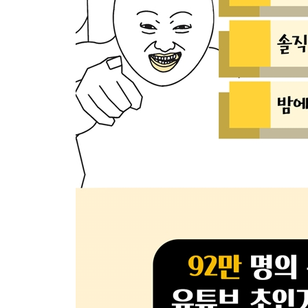
하루살이는 정말 하루만 살까?
하품은 왜 전염될까?
샤워 후에 손이 쭈글쭈글해지는 이유
축구중계 볼 땐 왜 치킨이 진리인 걸까?
휴대폰 진동이 왔다고 착각하는 이유
모니터 화면이 물결치는 현상은 뭘까?
대학만 가면 정말 연애할 수 있을까?
밤에 잠이 안 오는 이유
모든 영상에 ‘싫어요’가 달리는 이유
가장 비싼 로열티를 받은 사진은?
진지할 땐 왜 ‘궁서체’일까?
백화점 상품권을 싸게 파는 이유
스포일러는 과연 불법일까?
펑펑 울 때 콧물이 나는 이유
왜 잘 때 코를 고는 걸까?
패션쇼의 옷들이 이상한 이유
나이가 들수록 식물에 관심이 생기는 이유