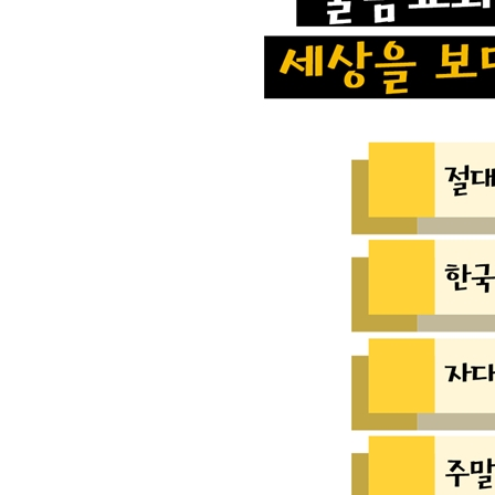
왜 한국인들만 때를 미는 걸까?
4장 재미있고 신기한 세상의 소식
인간이 느끼는 고통의 순위 TOP 10
지구 기온이 1도 올라가면?
손톱 끝의 하얀 건 도대체 왜 생길까?
고양이는 왜 나비라고 부를까?
왜 기계를 때리면 고쳐지는 걸까?
명절 전에 안 보면 후회할 꿀팁
스쿨버스나 학원차는 왜 노란색일까?
현자타임은 뭐고, 왜 오는 걸까?
군대 밥은 왜 맛이 없을까?
몽골인들은 진짜 시력이 좋을까?
부자들은 다 나쁜 사람일까?
명품 손목시계는 왜 그렇게 비쌀까?
한국인들이 핼러윈을 챙기는 이유
땅에 떨어진 음식, 3초 안에만 주우면 굿?