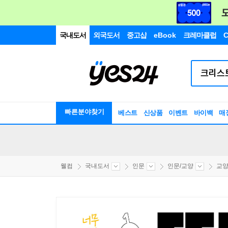
국내도서
외국도서
중고샵
eBook
크레마클럽
C
빠른분야찾기
베스트
신상품
이벤트
바이백
매
웰컴
국내도서
인문
인문/교양
교양