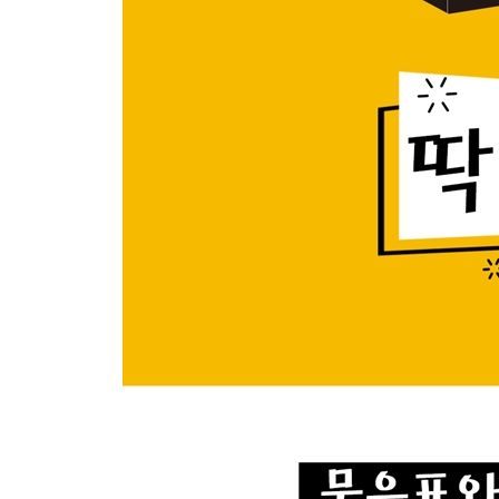
고구마란 단어도 외래어라고?
알파벳 Z는 지일까, 제트일까?
코피가 나도 왜 아프진 않은 걸까?
역대급 수능 부정행위, 이걸 진짜 했다고?
피라미드는 도대체 누가 만든 걸까?
샤워기 온도는 왜 맞추기 어려울까?
바바리맨을 촬영하면 불법일까?
비행기에선 금연인데 왜 재떨이가 있을까?
대마초가 한국에서 불법인 이유
민트가 치약 맛일까, 치약이 민트 맛일까?
내가 리모컨만 들면 아빠가 깨는 이유
첫사랑이 이루어지지 않는 이유
‘멈춰!’ 캠페인은 효과가 있는 걸까?
우리나라에 유난히 훈수충이 많은 이유
게임을 하면 우리 팀만 못하는 이유
택시는 음주단속을 하지 않는 이유
눈물이 차오를 때 고개를 드는 이유