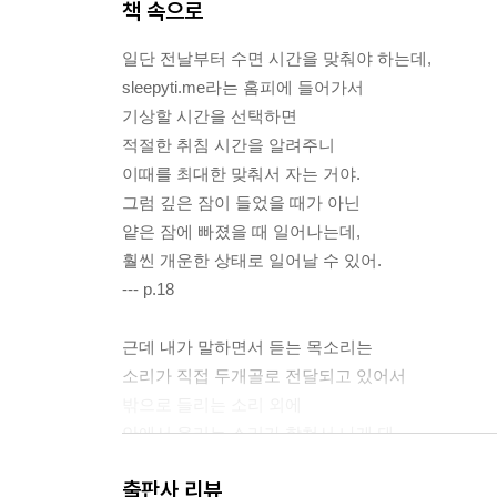
책 속으로
일단 전날부터 수면 시간을 맞춰야 하는데,
sleepyti.me라는 홈피에 들어가서
기상할 시간을 선택하면
적절한 취침 시간을 알려주니
이때를 최대한 맞춰서 자는 거야.
그럼 깊은 잠이 들었을 때가 아닌
얕은 잠에 빠졌을 때 일어나는데,
훨씬 개운한 상태로 일어날 수 있어.
--- p.18
근데 내가 말하면서 듣는 목소리는
소리가 직접 두개골로 전달되고 있어서
밖으로 들리는 소리 외에
안에서 울리는 소리가 합쳐서 나게 돼.
이래서 다른 소리처럼 느끼는 거고,
출판사 리뷰
보통 뼈를 통해 전도되는 소리는