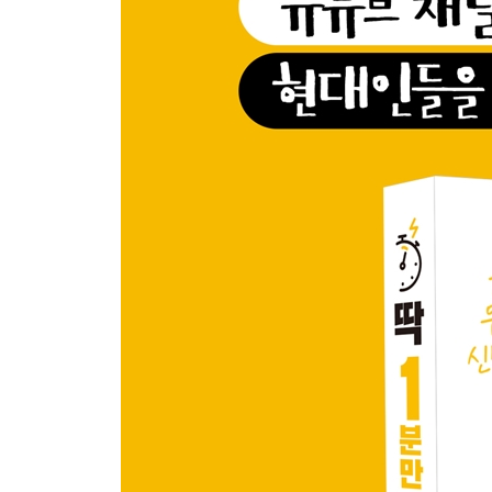
대통령 월급은 얼마일까?
청소년이 돌기형 콘돔을 사지 못하는 이유
중국인들은 왜 다 자기 거라고 우길까?
시식코너가 특별히 맛있는 이유
선생님은 방학 때 뭘 할까?
큰일 보는 중인데 휴지 없을 때 꿀팁
야동은 왜 불법일까?
101개도 아닌데 아파트는 왜 101동일까?
서울대 가는 가장 쉬운 방법
주민번호 뒷자리를 알려주면 안 되는 이유
코에 물이 들어가면 엄청 아픈 이유
김정은 재산은 얼마나 될까?
남녀 사이에 친구가 될 수 있을까?
세계 최고의 부자는 1분에 얼마나 벌까?
마인크래프트가 성인게임이 된 이유
알고 보면 의외로 불법이 아닌 것들
엉덩이는 1개일까? 아니면 2개일까?