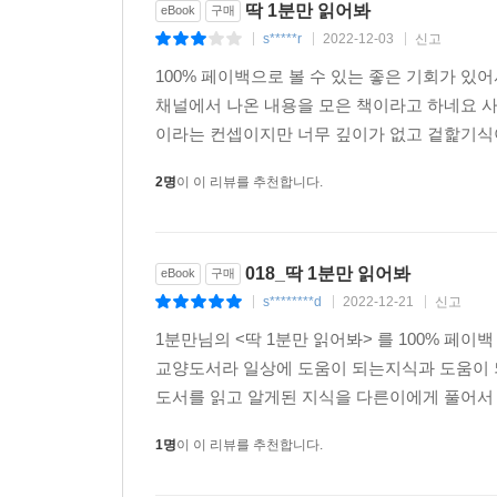
딱 1분만 읽어봐
eBook
구매
우리 뇌는 수많은 감각 정보를 처리하면서
s*****r
2022-12-03
신고
|
|
|
이미 알고 있는 사전지식이나 판단을 이용해
100% 페이백으로 볼 수 있는 좋은 기회가 있어
자극이 뭔지 판단하게 돼.
채널에서 나온 내용을 모은 책이라고 하네요 
근데 우리는 휴대폰을 엄청나게 많이 사용하고
이라는 컨셉이지만 너무 깊이가 없고 겉핥기식이
또 진동도 많이 느껴왔잖아.
이래서 뇌가 전자기기와의 교류를 예상하고 있을 
2명
이 이 리뷰를 추천합니다.
갑자기 미세한 스침이나 신경 자극이 느껴지면
이걸 휴대폰 진동으로 인식하는 거야.
현대인들은 이런 현상을 무려 70% 이상이 겪고 있지
018_딱 1분만 읽어봐
eBook
구매
휴대폰 의존도가 높거나 대인관계에서 불안감이 
s********d
2022-12-21
신고
|
|
|
이런 현상이 더 흔하게 나타난다고 해.
1분만님의 <딱 1분만 읽어봐> 를 100% 페
--- p.245
교양도서라 일상에 도움이 되는지식과 도움이 
도서를 읽고 알게된 지식을 다른이에게 풀어서 
우리나라 사람들은 낯선 사람을 만날 때
호칭을 정하는 문제를 굉장히 어려워한대.
1명
이 이 리뷰를 추천합니다.
우리나라의 호칭 문제는
상대방과 나의 상하관계가 정립되어야 가능하거든.