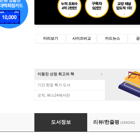
미리보기
사이즈비교
카드뉴스
공
이동진 선정 최고의 책
기간 한정 특가 도서
오직, 예스24에서만
딱 1분만 읽어봐
도서정보
리뷰/한줄평
(154/241)