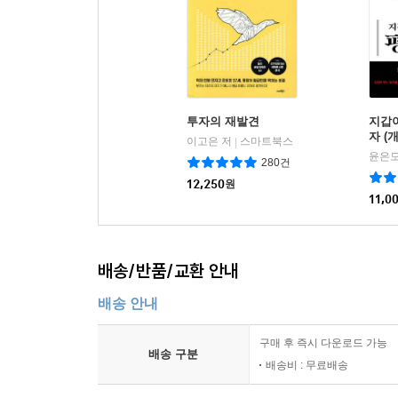
투자의 재발견
지갑
자 (
이고은 저
스마트북스
|
윤은모
280건
12,250
원
11,0
배송/반품/교환 안내
배송 안내
구매 후 즉시 다운로드 가능
배송 구분
배송비 : 무료배송