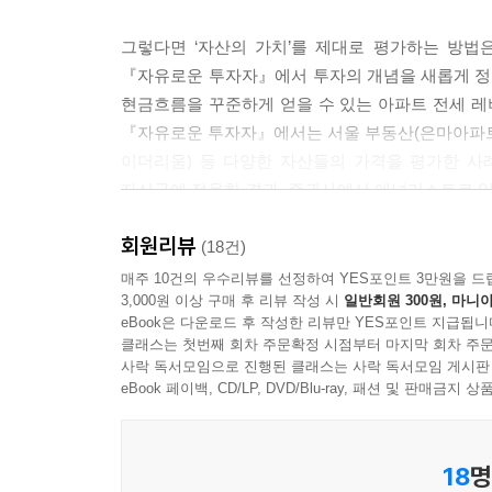
그렇다면 ‘자산의 가치’를 제대로 평가하는 방법은
『자유로운 투자자』에서 투자의 개념을 새롭게 정
현금흐름을 꾸준하게 얻을 수 있는 아파트 전세 레
『자유로운 투자자』에서는 서울 부동산(은마아파트), 
이더리움) 등 다양한 자산들의 가격을 평가한 사례
자산군에 적용한 결과, 증권사에서 애널리스트로 일
자유를 얻게 되었다.
회원리뷰
(18건)
경제적 자유를 넘어 시간의 자유, 공간의 자유까지
매주 10건의 우수리뷰를 선정하여 YES포인트 3만원을 드
3,000원 이상 구매 후 리뷰 작성 시
일반회원 300원, 마니아
eBook은 다운로드 후 작성한 리뷰만 YES포인트 지급됩니
많은 사람들이 부자가 되고 싶어한다. 부자가 되고
클래스는 첫번째 회차 주문확정 시점부터 마지막 회차 주문
자유), 시간의 자유, 공간의 자유’일 것이다.
사락 독서모임으로 진행된 클래스는 사락 독서모임 게시판
자유로워지는 길과는 거리가 먼 투자행태를 보이
eBook 페이백, CD/LP, DVD/Blu-ray, 패션 및 판매금
시세차익을 얻기 위해 샀다 팔았다를 반복하는 
가격변동에만 집착하게 되어 시간의 자유에 가까워
18
명