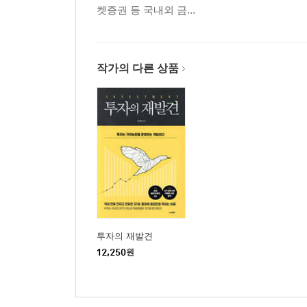
켓증권 등 국내외 금...
작가의 다른 상품
투자의 재발견
12,250
원