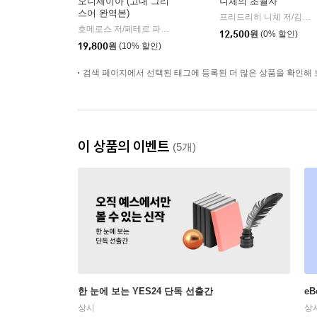
오디세이아 (고대 그리
니체의 초월자
스어 완역본)
프리드리히 니체 저/김철 편역
호메로스 저/페테르 파울 루벤스 그림/박문재 역
현대지성
|
12,500
원
(0% 할인)
19,800
원
(10% 할인)
검색 페이지에서 선택된 태그에 등록된 더 많은 상품을 확인해 
이 상품의 이벤트
(5개)
한 눈에 보는 YES24 단독 선출간
e
상시
상