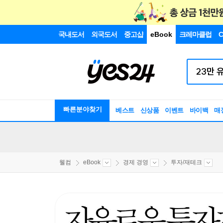
국내도서
외국도서
중고샵
eBook
크레마클럽
C
빠른분야찾기
베스트
신상품
이벤트
바이백
매
웰컴
eBook
경제 경영
투자/재테크