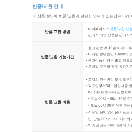
반품/교환 안내
※ 상품 설명에 반품/교환과 관련한 안내가 있는경우 아래 
마이페이지 >
반품/교환 신청
반품/교환 방법
판매자 배송 상품은 판매자와
출고 완료 후 10일 이내의 
디지털 콘텐츠인 eBook의 
반품/교환 가능기간
중고상품의 경우 출고 완료일
모바일 쿠폰의 경우 유효기간(
고객의 단순변심 및 착오구
직수입양서/직수입일서중 일
단, 아래의 주문/취소 조건인
오늘 00시 ~ 06시 30분 
반품/교환 비용
오늘 06시 30분 이후 주문
직수입 음반/영상물/기프트 
단, 당일 00시~13시 사이
박스 포장은 택배 배송이 가