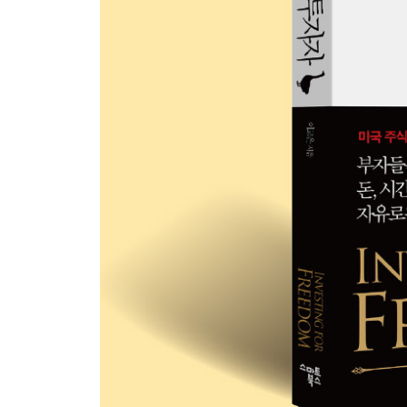
시간의 자유를 위한 자산의 구성
자유로운 투자가로의 성장
시간 자산을 포함한 현금흐름도표
+공간의 자유+
현실세계와 가상세계
공간의 자유
메타버스와 탈중앙화
탈중앙화와 블록체인
블록체인 채굴의 원리
블록체인과 채굴: 이중지불의 해결
[가격평가] 비트코인
이더리움의 지분증명(PoS)
[가격평가] 이더리움
디파이: 가상세계의 투자세계
가상세계에서 좋은 투자하는 법
스테이킹