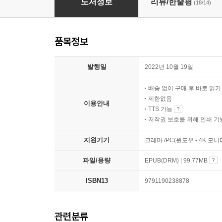
도서정보
리뷰/한줄평
(18/14)
품목정보
발행일
2022년 10월 19일
배송 없이 구매 후 바로 읽
제한없음
이용안내
TTS 가능
저작권 보호를 위해 인쇄 기
지원기기
크레마 /PC(윈도우 - 4K 모
파일/용량
EPUB(DRM) | 99.77MB
ISBN13
9791190238878
관련분류