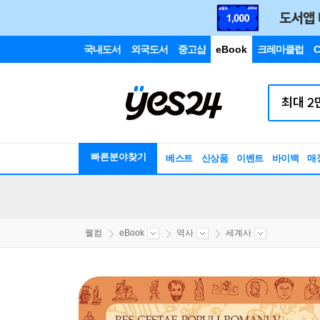
국내도서
외국도서
중고샵
eBook
크레마클럽
C
빠른분야찾기
베스트
신상품
이벤트
바이백
매
웰컴
eBook
역사
세계사