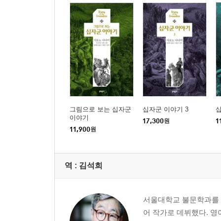
그림으로 보는 십자군
십자군 이야기 3
십
이야기
17,300
원
1
11,900
원
역 :
김석희
서울대학교 불문학과를 졸
어 작가로 데뷔했다. 영