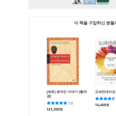
이 책을 구입하신 분
[세트] 로마인 이야기 (총15
도파민네이션
권)
1건
14,400
원
161,200
원