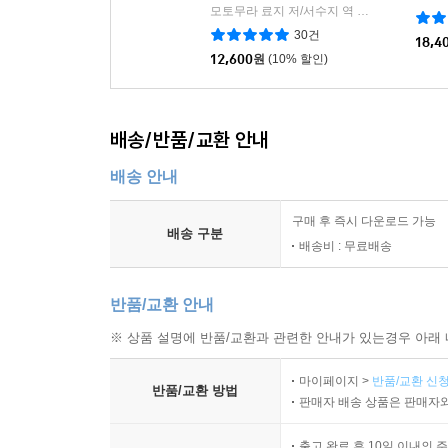
모토무라 료지 저/서수지 역
사람과나무사이
|
30건
18,4
12,600
원
(10% 할인)
배송/반품/교환 안내
배송 안내
구매 후 즉시 다운로드 가능
배송 구분
배송비 : 무료배송
반품/교환 안내
※ 상품 설명에 반품/교환과 관련한 안내가 있는경우 아래 
마이페이지 >
반품/교환 신청
반품/교환 방법
판매자 배송 상품은 판매자와
출고 완료 후 10일 이내의 