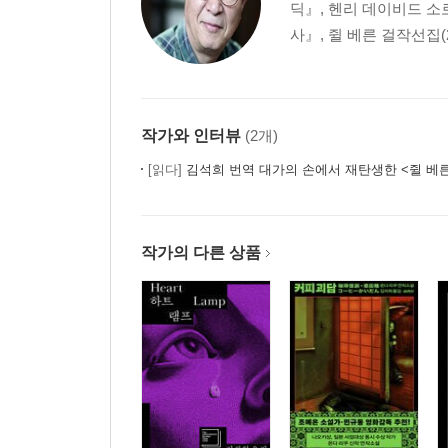
딕』, 헨리 데이비드 소
사』, 쥘 베른 걸작선집(
작가와 인터뷰
(2개)
[읽다]
김석희 번역 대가의 손에서 재탄생한 <쥘 베
작가의 다른 상품