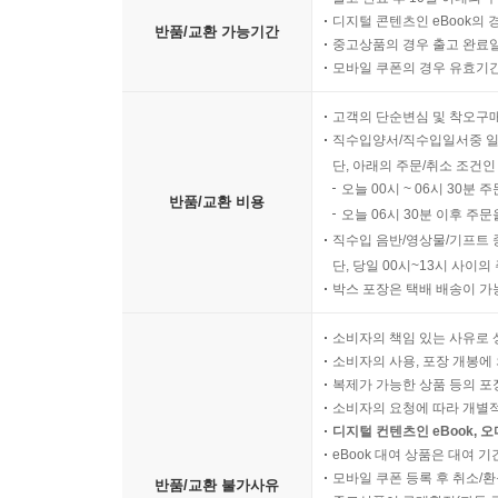
디지털 콘텐츠인 eBook의 
반품/교환 가능기간
중고상품의 경우 출고 완료일
모바일 쿠폰의 경우 유효기간(
고객의 단순변심 및 착오구
직수입양서/직수입일서중 일
단, 아래의 주문/취소 조건인
오늘 00시 ~ 06시 30분 
반품/교환 비용
오늘 06시 30분 이후 주문
직수입 음반/영상물/기프트 
단, 당일 00시~13시 사이
박스 포장은 택배 배송이 가
소비자의 책임 있는 사유로 
소비자의 사용, 포장 개봉에 
복제가 가능한 상품 등의 포장을 
소비자의 요청에 따라 개별
디지털 컨텐츠인 eBook, 
eBook 대여 상품은 대여 기
모바일 쿠폰 등록 후 취소/환
반품/교환 불가사유