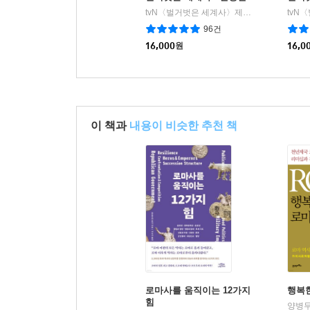
tvN〈벌거벗은 세계사〉제작팀 저
교보문고
|
96건
16,000
원
16,0
이 책과
내용이 비슷한 추천 책
로마사를 움직이는 12가지
행복한
힘
양병무