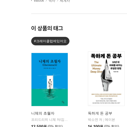
eBook
역사
세계사
이 상품의 태그
#크레마클럽에있어요
니체의 초월자
독하게 돈 공부
프리드리히 니체 저/김철 편역
히읏
박소연 저
메이븐
|
|
12,500
원
(0% 할인)
16,100
원
(0% 할인)