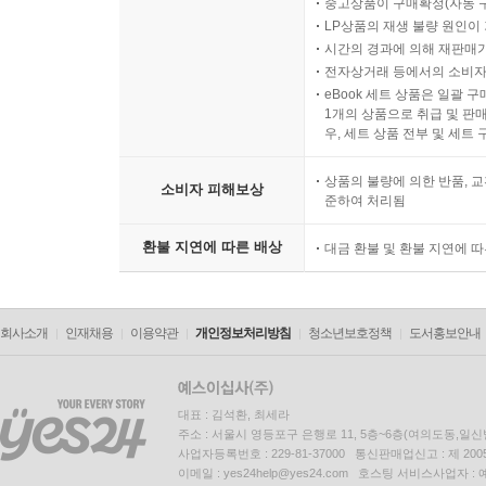
중고상품이 구매확정(자동 
LP상품의 재생 불량 원인이 기
시간의 경과에 의해 재판매가
전자상거래 등에서의 소비자
eBook 세트 상품은 일괄 
1개의 상품으로 취급 및 판매
우, 세트 상품 전부 및 세트
상품의 불량에 의한 반품, 교
소비자 피해보상
준하여 처리됨
환불 지연에 따른 배상
대금 환불 및 환불 지연에 
회사소개
인재채용
이용약관
개인정보처리방침
청소년보호정책
도서홍보안내
대표 : 김석환, 최세라
주소 : 서울시 영등포구 은행로 11, 5층~6층(여의도동,일신
사업자등록번호 : 229-81-37000 통신판매업신고 : 제 200
이메일 : yes24help@yes24.com 호스팅 서비스사업자 :