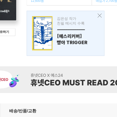
12,600원
매입가 2,700
김은성 작가
친필 메시지 수록
---------------
유하기
[예스리커버]
빵야 TRIGGER
배송/반품/교환