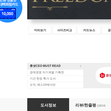
미리보기
사이즈비교
카드뉴스
공
휴넷CEO MUST READ
경제경영 자기계발 기획전
기간 한정 특가 도서
오직, 예스24에서만
자유로운 투자자
도서정보
리뷰/한줄평
(18/14)