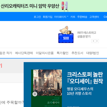
로그인
회원가입
마이페이지
카트
주문/배송
고객센터
Gl
젊은 작가
예사단독판매
이달의사은품
특가할인
추천도서
대량/법인
기
산에 주목할까?