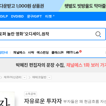
D/LP
DVD/BD
문구
/GIFT
티켓
독서유형검사
장안내
채널예스
사락
예스펀딩
클래스24
RBTI Lab
독서유형검사
박혜진 편집자의 문장 수집,
채널예스 1화 보러 가
재무/자산관리
재테크일반
소득공제
자유로운 투자자
부자들은 왜 현금흐름 자