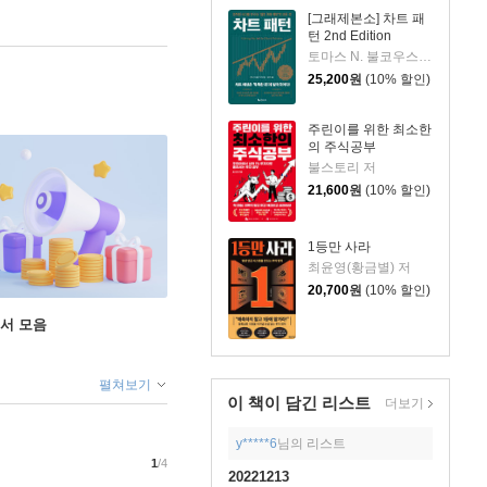
[그래제본소] 차트 패
턴 2nd Edition
토마스 N. 불코우스키 저/송미리 역
25,200
원
(10% 할인)
주린이를 위한 최소한
의 주식공부
불스토리 저
21,600
원
(10% 할인)
1등만 사라
최윤영(황금별) 저
20,700
원
(10% 할인)
도서 모음
펼쳐보기
이 책이 담긴
리스트
더보기
y*****6
님의 리스트
1
/4
20221213