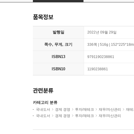
품목정보
발행일
2022년 09월 29일
쪽수, 무게, 크기
336쪽 | 516g | 152*225*18
ISBN13
9791190238861
ISBN10
1190238861
관련분류
카테고리 분류
국내도서
경제 경영
투자/재테크
재무/자산관리
재테
국내도서
경제 경영
투자/재테크
재무/자산관리