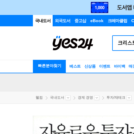
국내도서
외국도서
중고샵
eBook
크레마클럽
C
빠른분야찾기
베스트
신상품
이벤트
바이백
매
웰컴
국내도서
경제 경영
투자/재테크