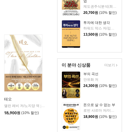
업
제도권주식분석(최기원) 저
20,700
원
(10% 할인)
투자에 대한 생각
하워드 막스 저/김경미 역
13,500
원
(10% 할인)
이 분야 신상품
더보기
부의 곡선
안유화 저
24,300
원
(10% 할인)
테오
돈으로 살 수 없는 부
앨런 레비 저/노지양 역
오팬하우스
|
로빈 샤르마 저/이영래 역
18,900
원
(10% 할인)
18,900
원
(10% 할인)