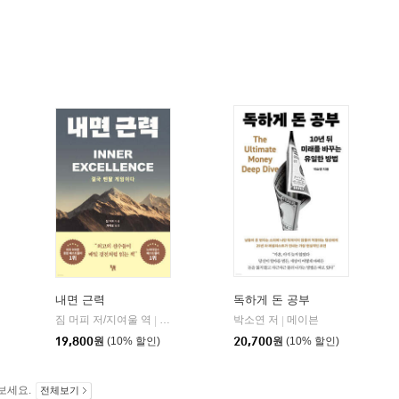
내면 근력
독하게 돈 공부
짐 머피 저/지여울 역
현대지성
윌북(willbook)
박소연 저
메이븐
|
|
|
19,800
원
(10% 할인)
20,700
원
(10% 할인)
보세요.
전체보기