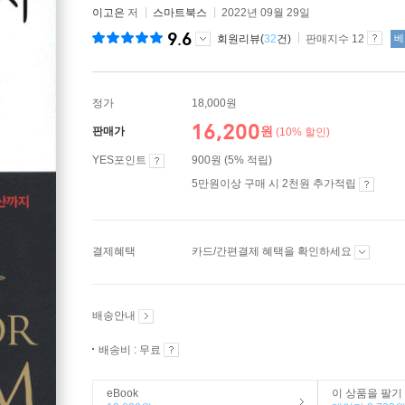
이고은
저
스마트북스
2022년 09월 29일
9.6
회원리뷰(
32
건)
판매지수 12
베
정가
18,000원
16,200
원
판매가
(10% 할인)
YES포인트
900원 (5% 적립)
5만원이상 구매 시 2천원 추가적립
결제혜택
카드/간편결제 혜택을 확인하세요
배송안내
배송비 : 무료
eBook
이 상품을 팔기