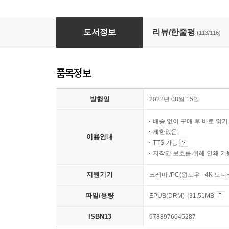
수상한 목욕탕
도서정보
리뷰/한줄평
(113/116)
품목정보
발행일
2022년 08월 15일
배송 없이 구매 후 바로 읽
제한없음
이용안내
TTS 가능
저작권 보호를 위해 인쇄 기
지원기기
크레마 /PC(윈도우 - 4K 모
파일/용량
EPUB(DRM) | 31.51MB
ISBN13
9788976045287