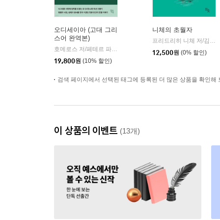
오디세이아 (고대 그리
니체의 초월자
스어 완역본)
프리드리히 니체 저/김철 편역
호메로스 저/페테르 파울 루벤스 그림/박문재 역
현대지성
|
12,500
원
(0% 할인)
19,800
원
(10% 할인)
검색 페이지에서 선택된 태그에 등록된 더 많은 상품을 확인해 
이 상품의 이벤트
(13개)