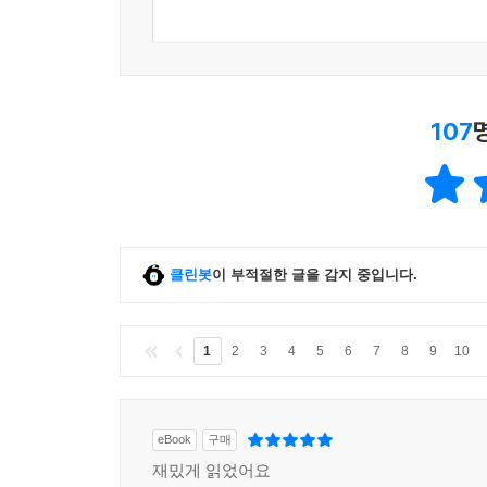
107
클린봇
이 부적절한 글을 감지 중입니다.
1
2
3
4
5
6
7
8
9
10
eBook
구매
재밌게 읽었어요