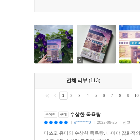
5
전체 리뷰
(113)
1
2
3
4
5
6
7
8
9
10
수상한 목욕탕
종이책
구매
e********0
2022-08-25
신고
|
|
|
마쓰오 유미의 수상한 목욕탕. 나미야 잡화점의