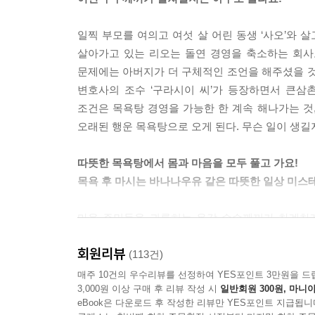
일찍 부모를 여의고 여섯 살 어린 동생 ‘사오’와 살
살아가고 있는 리오는 돌연 경영을 축소하는 회사
문제에는 아버지가 더 구체적인 조언을 해주셨을 것’
변호사의 조수 ‘구라시이 씨’가 등장하면서 큰삼
조건은 목욕탕 경영을 가능한 한 계속 해나가는 것,
오래된 행운 목욕탕으로 오게 된다. 무슨 일이 생길
따뜻한 목욕탕에서 몸과 마음을 모두 풀고 가요!
목욕 후 마시는 바나나우유 같은 따뜻한 일상 미스테
마을 주민들을 괴롭히는 온갖 수수께끼가 차례차례
거기에 유산을 물려준 큰삼촌의 존재와 변호사 조수인
회원리뷰
‘엘렌’과 ‘글렌’, 자매 곁을 맴도는 거대한 새 한 
(113건)
매주 10건의 우수리뷰를 선정하여 YES포인트 3만원을 드
3,000원 이상 구매 후 리뷰 작성 시
일반회원 300원, 마니아
이 기이한 소설의 배경이 되는 것은 ‘질서를 지키
eBook은 다운로드 후 작성한 리뷰만 YES포인트 지급됩니
어둠의 세력의 야망을 막기 위해 펼쳐지는 ‘불의 