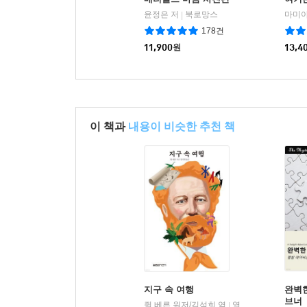
윤정은 저
북로망스
마미야
|
178건
11,900
원
13,4
이 책과
내용이 비슷한 추천 책
지구 속 여행
완벽한
브너
쥘 베른 원저/김석희 역
열림원어린이
|