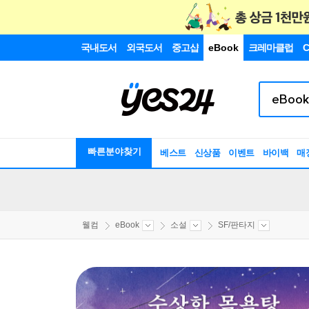
국내도서
외국도서
중고샵
eBook
크레마클럽
C
빠른분야찾기
베스트
신상품
이벤트
바이백
매
웰컴
eBook
소설
SF/판타지