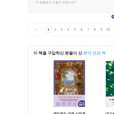
이 한줄평이 도움이 되었나요?
1
2
3
4
5
6
7
8
9
10
이 책을 구입하신 분들이 산
분야 연관 책
메리골드 마음 사진관
여기는