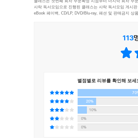
클래스는 첫번째 회차 주문확정 시점부터 마지막 회차 주문
작전이 수행되는 공간이다. ‘목욕탕’이라는 익숙
사락 독서모임으로 진행된 클래스는 사락 독서모임 게시판
비밀의 단서를 찾고 풀어나가는 과정을 그린 따뜻
eBook 페이백, CD/LP, DVD/Blu-ray, 패션 및 판매금
감동을 준다. 미스터리이면서도 묘하게 따듯한 울
속에서 상처 받으며 살아온 자매들이 수수께끼들
113
결말을 만나게 된다.
모든 것이 불편하고 힘든 일상을 겪는 독자라면, 어
조금은 색다른 세상으로 떠나보는 미스터리 여행을
상쾌함을 느끼게 될 것이다.
별점별로 리뷰를 확인해 보세
“오랜만에 따뜻한 목욕탕에 가고 싶어졌다!”
70
“수수께끼와 다채로운 전개가 있는 따뜻한 판타지! 
- 아마존 재팬 독자 평 중에서
20%
10%
0%
0%