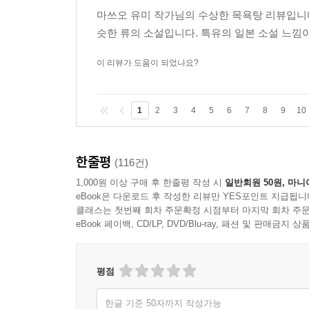
마쓰오 유미 작가님의 수상한 목욕탕 리뷰입니다.
슷한 류의 소설입니다. 특유의 일본 소설 느낌
이 리뷰가 도움이 되었나요?
1
2
3
4
5
6
7
8
9
10
한줄평
(116건)
1,000원 이상 구매 후 한줄평 작성 시
일반회원 50원, 마니
eBook은 다운로드 후 작성한 리뷰만 YES포인트 지급됩니
클래스는 첫번째 회차 주문확정 시점부터 마지막 회차 주문
eBook 페이백, CD/LP, DVD/Blu-ray, 패션 및 판매금
평점
한글 기준 50자까지 작성가능