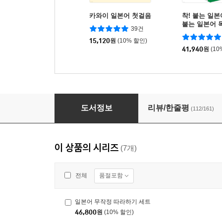
카와이 일본어 첫걸음
착! 붙는 일본어
붙는 일본어 
39건
착! 붙는 일본
15,120
원
(10% 할인)
트
41,940
원
(10
일본어 무작정 따라하기 완전판
도서정보
리뷰/한줄평
(112/161)
이 상품의 시리즈
(7개)
품절포함
전체
일본어 무작정 따라하기 세트
46,800
원
(10% 할인)