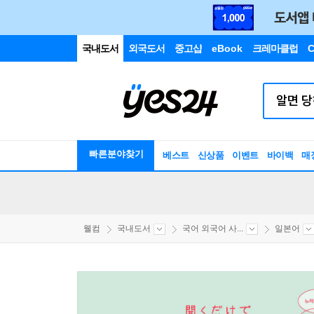
국내도서
외국도서
중고샵
eBook
크레마클럽
C
빠른분야찾기
베스트
신상품
이벤트
바이백
매
웰컴
국내도서
국어 외국어 사...
일본어