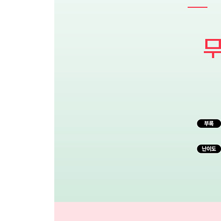
열넷째마디 - て형 발전편
57 반말 パソコンを直してあげた。- PC를 고쳐 줬
58 존댓말 母がほめてくれました。- 어머니가 칭찬
59 반말 計?はもう立ててある。- 계획은 이미 세워
60 존댓말 駐車場にとめておきました。- 주차장에 
특별 부록 ?
01 히라가나표·가타카나표
02 히라가나 / 가타카나 쓰기노트
03 시간과 수에 관련된 말
04 여러 가지 인사말
05 각 품사 활용 정리
06 연습문제 정답
07 단어 찾아보기 - 한국어 / 일본어
08 문형 찾아보기 - 한국어 / 일본어