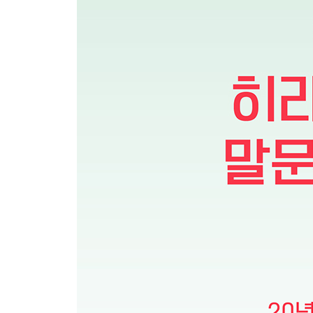
21 반말 ?校に?る？ - 학교에 와?
22 존댓말 連絡します。- 연락할게요.
다섯째마디 - 규칙쟁이 5단동사 현재형
23 반말 日本に行く。- 일본에 갈 거야.
24 존댓말 早くうちへ?ります。- 일찍 집으로 갑니
여섯째마디 - 동사의 현재형을 사용하여 말해 보자!
25 반말 ??撮らない？ - 사진 찍지 않을래?
26 존댓말 チョコレ?トを渡すんですか。- 초콜릿을
27 반말 結婚するつもり。- 결혼할 생각이야.
28 존댓말 早く起きるつもりです。- 일찍 일어날 
29 반말 日本語を話すことができる。- 일본어를 할 
30 존댓말 掃除の前に洗濯をします。- 청소 전에 
넷째마당 ? 대략난감 동사, 과거형 정복하기!
일곱째마디 - 일편단심 1단동사 과거형
31 반말 起きた？ - 일어났어?
32 존댓말 今朝、7時に起きました。- 오늘 아침에 