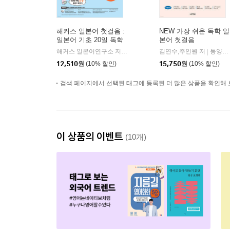
해커스 일본어 첫걸음 :
NEW 가장 쉬운 독학 일
일본어 기초 20일 독학
본어 첫걸음
완성!
해커스 일본어연구소 저
해커스어학연구소
김연수,주인원 저
동양북스(동양books)
|
|
12,510
원
(10% 할인)
15,750
원
(10% 할인)
검색 페이지에서 선택된 태그에 등록된 더 많은 상품을 확인해 
이 상품의 이벤트
(10개)