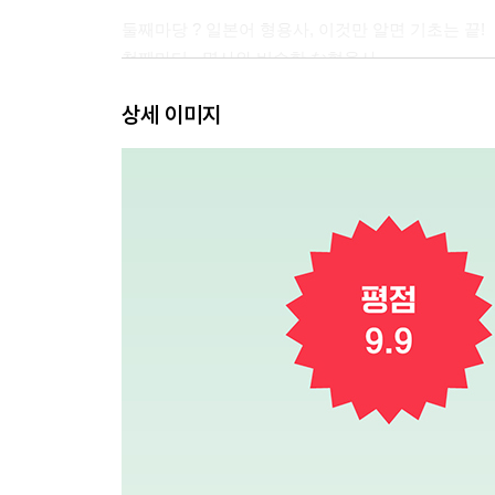
둘째마당 ? 일본어 형용사, 이것만 알면 기초는 끝!
첫째마디 - 명사와 비슷한 な형용사
11 반말 有名な歌手。- 유명한 가수야.
상세 이미지
12 존댓말 親切な人です。- 친절한 사람입니다.
13 반말 日本語が上手だった。- 일본어를 잘했어.
14 존댓말 ?念な結果でした。- 아쉬운 결과였습니다
둘째마디 - な형용사와 확연히 다른 い형용사
15 반말 あの人はいい人。- 저 사람은 좋은 사람이야
16 존댓말 暑いですね。- 덥네요.
17 반말 すごくおいしかった！ - 엄청 맛있었어!
18 존댓말 面白かったです。- 재미있었어요.
셋째마당 ? 알쏭달쏭 동사 현재형, 깔끔하게 끝내기
셋째마디 - 일편단심 1단동사 현재형
19 반말 ご飯、食べる？ - 밥 먹을래?
20 존댓말 映?を見ます。- 영화를 봅니다.
넷째마디 - 변덕쟁이 불규칙동사 현재형