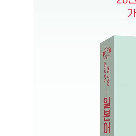
여덟째마디 - 변덕쟁이 불규칙동사 과거형
33 반말 宿題、持って?た？ - 숙제 가져왔어?
34 존댓말 大阪へ行って?ました。- おおさか로 갔
아홉째마디 - 규칙쟁이 5단동사 과거형
35 반말 空港に着いた。- 공항에 도착했어.
36 반말 興味を持った。- 관심을 가졌어.
37 존댓말 初雪が降りました。- 첫눈이 내렸습니다
38 반말 すごく?んだ。- 엄청 줄섰어.
39 반말 彼氏とけんかした。- 남자 친구랑 싸웠어.
40 존댓말 切符を無くしました。- 표를 잃어버렸습
열째마디 - 동사 과거형을 이용하여 말해 보자!
41 반말 日本に行ったことがない。- 일본에 간 적이
42 존댓말 富士山に登ったんですか。- ふじ산에 올
43 반말 運動した方がいい。- 운동하는 편이 좋아.
44 존댓말 ?を塗らない方がいいです。- 약을 바르지
다섯째마당 ? 한국인 티를 벗어나자!