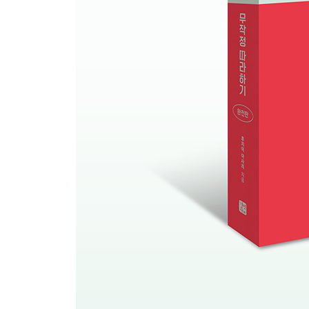
열한째마디 - 내가 원하는 것을 표현하기!
45 반말 それ、ちょうだい。- 그거, 줘.
46 존댓말 そのりんごをください。- 그 사과를 주세
47 반말 ?いたい！ - 보고 싶어!
48 존댓말 ?みに行きたいです。- 술 마시러 가고 싶
열두째마디 - 한국 사람이 잘 틀리는 표현들
49 반말 誰がいる？ - 누가 있어?
50 존댓말 兄弟がいますか。- 형제가 있습니까?
51 반말 彼女に指輪をあげた。- 여자 친구한테 반지
52 존댓말 おばにもらいました。- 이모에게 받았습
여섯째마당 ? 동사 て형을 정복해라!
열셋째마디 - て형 기본
53 반말 道が暗くて怖かった。- 길이 어두워서 무
54 존댓말 電話を無くして困りました。- 전화를 
55 반말 傘を持って出かけた。- 우산을 가지고 나갔
56 존댓말 立たないでください。- 일어서지 마세요