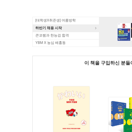
[대학생X취준생] 여름방학
하반기 채용 시작
큰코쌤과 한능검 합격
YBM X 농심 배홍동
이 책을 구입하신 분