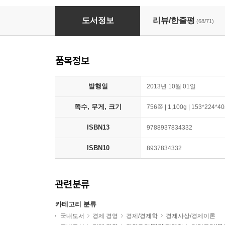
안티프래질 Antifragile
도서정보
리뷰/한줄평
(68/71)
품목정보
발행일
2013년 10월 01일
쪽수, 무게, 크기
756쪽 | 1,100g | 153*224*
ISBN13
9788937834332
ISBN10
8937834332
관련분류
카테고리 분류
국내도서
경제 경영
경제/경제학
경제사상/경제이론