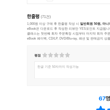
이 시대의 사고방식을 바꾸어놓았다. -「타임스」(
자신이 살아 있는지 확인하는 최선의 방법은 변화
살아남고자 하는 사람은 누구나 가슴에 깊이 새겨야
한줄평
(71건)
그의 글은 한편으로는 장난기 많고 겸손하며, 다른 
1,000원 이상 구매 후 한줄평 작성 시
일반회원 50원, 마니
-「포브스」
eBook은 다운로드 후 작성한 리뷰만 YES포인트 지급됩니
클래스는 첫번째 회차 주문확정 시점부터 마지막 회차 주문
‘안티프래질’은 단순한 경제 논리나 정치적 기조가 
eBook 페이백, CD/LP, DVD/Blu-ray, 패션 및 판매금
평점
한글 기준 50자까지 작성가능
67
명