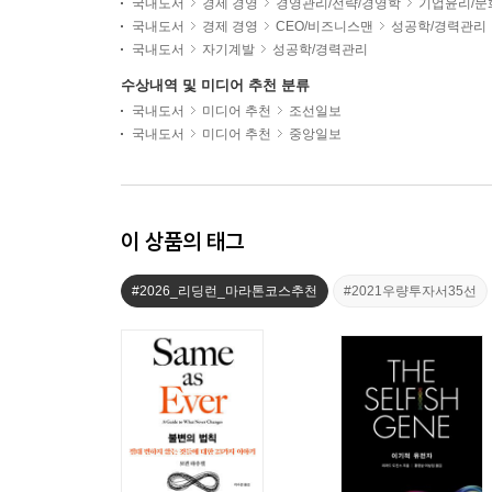
국내도서
경제 경영
경영관리/전략/경영학
기업윤리/문화
국내도서
경제 경영
CEO/비즈니스맨
성공학/경력관리
국내도서
자기계발
성공학/경력관리
수상내역 및 미디어 추천 분류
국내도서
미디어 추천
조선일보
국내도서
미디어 추천
중앙일보
이 상품의 태그
#2026_리딩런_마라톤코스추천
#2021우량투자서35선