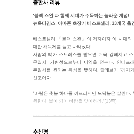
출판사 리뷰
‘블랙 스완’과 함께 시대가 주목하는 놀라운 개념!
뉴욕타임스, 아마존 초장기 베스트셀러, 33개국 출간
베스트셀러 『블랙 스완』의 저자이자 이 시대의 
대한 해독제를 들고 나타났다!
사람의 뼈가 스트레스를 받으면 더욱 강해지고 소
무질서, 가변성으로부터 이익을 얻는다. 안티프
무질서를 원하는 특성을 뜻하며, 탈레브가 ‘깨지기 쉬운
신조어다.
“바람은 촛불 하나를 꺼뜨리지만 모닥불은 살린다. 
원한다. 불이 되어 바람을 맞이하라.”(13쪽)
탈레브는 2008년 금융위기를 예측한 전작 『블
미치는지 보여주며 ‘월스트리트의 현자’, ‘월스
추천평
『안티프래질』에서 블랙 스완 현상에 대한 해독제로서