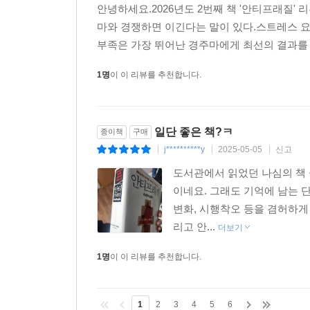
안녕하세요.2026년도 2번째 책 '안티프래질'
전반적인 영역에서 변화와 충격에 부딪힐 때 더욱
마와 경쟁하면 이긴다는 말이 있다.스트레스 요
문화계에서 권력을 쥔 사람들이 사회 전체에 프래
부족은 가장 뛰어난 경주마에게 최선의 결과를 주지 
시스템을 안티프래질하게 만들 수 있는 독창적인
놀라운 통찰을 보여주는 이 책은, 노벨 경제학상 
1명
이 이 리뷰를 추천합니다.
해준다.
추천의 글
일단 좋은 책?ㅋ
종이책
구매
j**********y
2025-05-05
신고
|
|
|
이 노련한 사상가로부터 배울 것이 무궁무진하다. 
있는 최선의 방법이다. -「네이처」
도서관에서 읽었던 나심의 책 
불확실성, 무작위성, 시행착오를 왜 수용해야 하는
이네요. 그래도 기억에 남는 단
것이다. -「뉴스위크」
변화, 시행착오 등을 겸허하게
어마어마하고 전방위적인 책! -「뉴욕타임스」
리고 안...
더보기
나심 탈레브, 그가 다시 한 번 우리를 놀라게 했다.
1명
이 이 리뷰를 추천합니다.
야심만만하고 생각을 자극하는 굉장히 즐거운 책! 
무엇보다 나심 탈레브의 목소리는 가장 뛰어난 예
진실하다. 이것만으로도 우리가 세상을 바라보는 방식
1
2
3
4
5
6