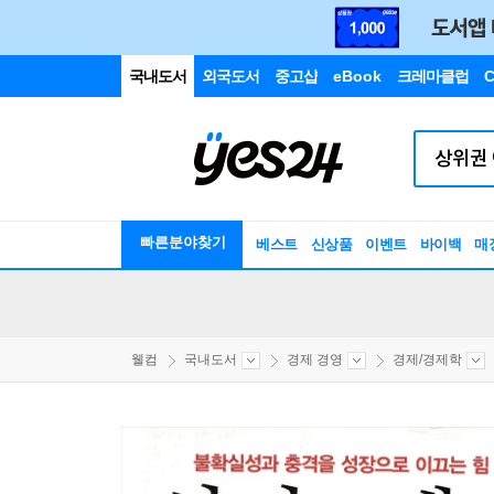
국내도서
외국도서
중고샵
eBook
크레마클럽
C
빠른분야찾기
베스트
신상품
이벤트
바이백
매
웰컴
국내도서
경제 경영
경제/경제학