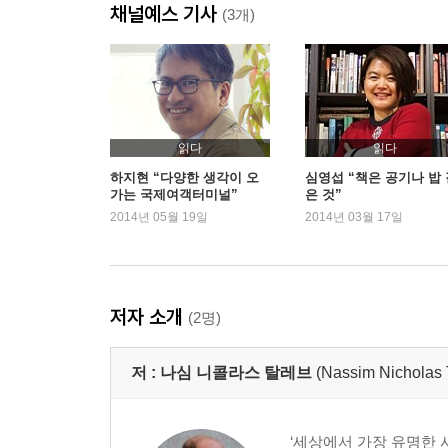
채널예스 기사
(3개)
읽다
읽다
하지현 “다양한 생각이 오
심영섭 “책은 공기나 밥 
가는 국제여객터미널”
은 것”
2014년 05월 19일
2014년 03월 17일
저자 소개
(2명)
저 :
나심 니콜라스 탈레브
(Nassim Nicholas 
‘세상에서 가장 유명한 