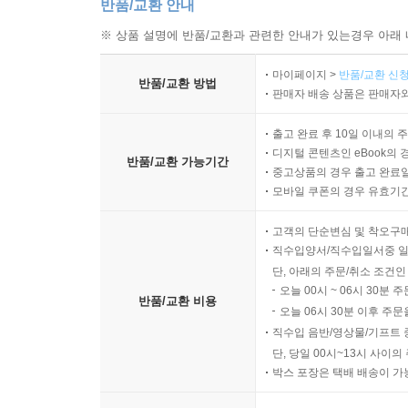
반품/교환 안내
※ 상품 설명에 반품/교환과 관련한 안내가 있는경우 아래 
마이페이지 >
반품/교환 신청
반품/교환 방법
판매자 배송 상품은 판매자와
출고 완료 후 10일 이내의 
디지털 콘텐츠인 eBook의 
반품/교환 가능기간
중고상품의 경우 출고 완료일
모바일 쿠폰의 경우 유효기간(
고객의 단순변심 및 착오구
직수입양서/직수입일서중 일
단, 아래의 주문/취소 조건인
오늘 00시 ~ 06시 30분 
반품/교환 비용
오늘 06시 30분 이후 주문
직수입 음반/영상물/기프트 
단, 당일 00시~13시 사이
박스 포장은 택배 배송이 가