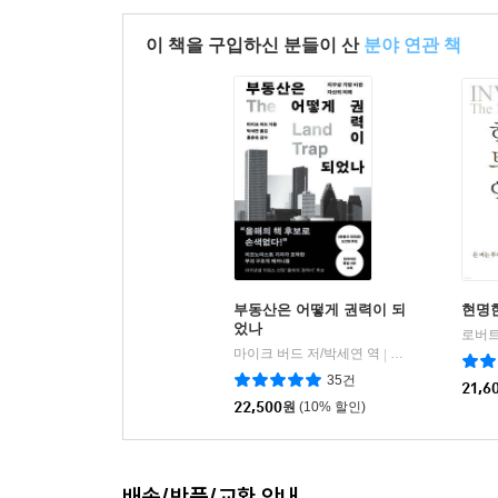
이 책을 구입하신 분들이 산
분야 연관 책
부동산은 어떻게 권력이 되
현명
었나
마이크 버드 저/박세연 역
알에이치코리아(R
|
35건
21,6
22,500
원
(10% 할인)
배송/반품/교환 안내