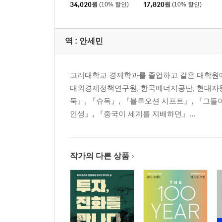
34,020
원
(10% 할인)
17,820
원
(10% 할인)
역 :
안세민
고려대학교 경제학과를 졸업하고 같은 대학원에
대외경제정책연구원, 한국에너지공단, 현대자동
둑』, 『슈독』, 『블루오션 시프트』, 『그들
인생』, 『중국이 세계를 지배하면』...
작가의 다른 상품