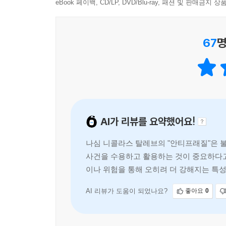
eBook 페이백, CD/LP, DVD/Blu-ray, 패션 및 판매금
바벨 전략을 활용하여 안티프래질을 확보하라!
탈레브는 아무리 정교한 계산 방법을 가지고 있어
67
명
오차는 훨씬 더 커지기 때문에 드물게 발생하는 사건
산업, 정치 체제처럼 대상의 현재 특징을 나타내
비교가 가능하다. 예를 들어, 경제위기가 닥치면 어
정권이 상향식 정치 체제를 가진 스위스에 비해 더 
대신, 현재의 프래질과 안티프래질을 탐지하여 이에
대부분 탈레브가 마치 예언자처럼 금융위기를 미리
AI가 리뷰를 요약했어요!
시스템과 기관들의 프래질을 탐지한 것이다. 실제로 그
사실을 감지하여 이를 〈뉴욕타임스〉에서 공개했고
나심 니콜라스 탈레브의 "안티프래질"은 
일어났다.
사건을 수용하고 활용하는 것이 중요하다고
이나 위험을 통해 오히려 더 강해지는 특성
나는 패니메이가 ‘다이너마이트를 깔고 앉아 있다.
있다거나 여러 가지 방식으로 에둘러 표현하기는 
AI 리뷰가 도움이 되었나요?
좋아요
0
계획된 듯한 일이 그들에게 일어났다. 패니메이가
중요하지 않았다. (449쪽)