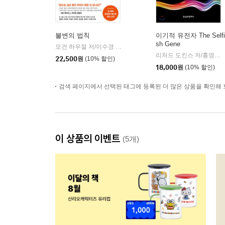
불변의 법칙
이기적 유전자 The Selfi
sh Gene
모건 하우절 저/이수경 역
서삼독
|
리처드 도킨스 저/홍영남,이상임 공역
22,500
원
(10% 할인)
18,000
원
(10% 할인)
검색 페이지에서 선택된 태그에 등록된 더 많은 상품을 확인해 
이 상품의 이벤트
(5개)