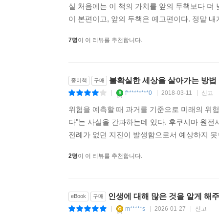
실 처음에는 이 책의 가치를 앞의 두책보다 더 
이 본편이고, 앞의 두책은 예고편이다. 정말 내게
미국인들은 실패를 수치스럽게 생각하지 않고 다시
경제가 되었든 원자력 발전이 되었든 리스크를 숨
7명
이 이 리뷰를 추천합니다.
고귀하게 생각하면서 전사한 영웅을 숭배하는 그들의 
탈레브는 이러한 모델에도 불구하고 정부가 오히려
불확실한 세상을 살아가는 방법
종이책
구매
대기업의 리스크가 다른 기업에게 영향을 끼칠 수
f*********0
2018-03-11
신고
|
|
|
건전성에 역행하는 행위다. 구제금융이 어느 누
위험을 예측할 때 과거를 기준으로 미래의 위험
것이다. 지속적인 실패만이 시스템을 보존해줄 
다"는 사실을 간과하는데 있다. 후쿠시마 원전
강화시켜준다. 탈레브는 이것을 ‘프래질의 이전’
전례가 없던 지진이 발생함으로서 예상하지 못한 
희생시키려는 수작이라고 비판한다.
타인과 사회에 프래질을 이전하여 자신은 안티프
2명
이 이 리뷰를 추천합니다.
빚더미에 올랐는데도, 은행 경영진은 전혀 손실을
챙길 수 있기 때문이다. 주식이 오르면 엄청난 보
의원성 질환을 초래하는 의료기관과 제약회사, 퇴
인생에 대해 많은 것을 알게 해주
eBook
구매
마찬가지다.
m*****s
2026-01-27
신고
|
|
|
탈레브는 700페이지가 넘는 이 방대한 책에서 