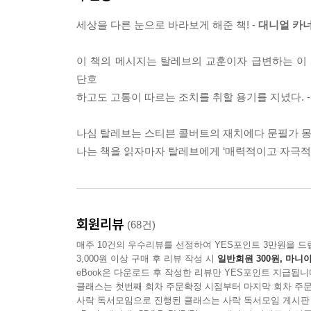
활용할 것을 주문한다. 뿐만 아니라, 신화, 혁신, 
세상을 다른 눈으로 바라보게 해준 책! -
대니얼 카너
종횡무진하면서 안티프래질의 특성과 안티프래질하기
탈레브는 『블랙 스완』에서 전혀 예측하지 못
이 책의 메시지는 탈레브의 교훈이자 급변하는 이
『안티프래질』에서는 이미 블랙 스완 현상이 사회와
단호
하고도 고통이 따르는 조치를 취할 용기를 지녔다. 
이 책이 『블랙 스완』보다 늦게 발간되면서 『블
되고 『블랙 스완』은 일종의 보조 도서로서 이론
나심 탈레브는 스티븐 콜버트의 재치에다 문필가 몽
납득시키는 데 많은 노력을 기울여 쓴 책이기 때문
나는 책을 읽자마자 탈레브에게 ‘매력적이고 자극적인
일어날지 모른다는 사실을 납득시킬 필요가 없다는 입
대니얼 카너먼은 “세상을 다른 눈으로 바라보게 
시대의 교훈”이라고 평했다. 〈포춘〉은 “안티프
회원리뷰
(68건)
〈파이낸셜타임스〉는 “2013년 경제 상황에서 살
매주 10건의 우수리뷰를 선정하여 YES포인트 3만원을 드
『안티프래질』은 출간 즉시 33개국에서 번역 출
3,000원 이상 구매 후 리뷰 작성 시
일반회원 300원, 마니아
경제경영 부분 1위를 차지한 바 있으며, 지금까지 
eBook은 다운로드 후 작성한 리뷰만 YES포인트 지급됩니
클래스는 첫번째 회차 주문확정 시점부터 마지막 회차 주문
사락 독서모임으로 진행된 클래스는 사락 독서모임 게시판
리스크는 예측할 수 없다, 그러나 프래질은 예측할 