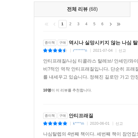
종목에 투자하는 방법이 있다. 운이 좋으면 많은 돈
리스크를 갖는 주식에 투자했다면, 운이 나쁘면 
전체 리뷰
(68)
불가능하고 측정 오차에 프래질한 문제를 해결
확보한다.
1
2
3
4
5
6
실패해주셔서 고맙습니다 - 누군가의 실패로 시스
역시나 실망시키지 않는 나심 
종이책
구매
탈레브는 인간은 죽고 유전자는 살아남는 것처럼 
r*******n
2021-07-04
신고
|
|
|
대형사고를 일으키지 않았더라면 더 큰 선박을 건조
안티프래질/나심 티콜라스 탈레브/ 안세민/와이
많은 생명을 구했다. 후쿠시마 원전 사고도 원자로
비?적인 역작 안티프래질입니다. 단순히 프래
간의 차이를 보여준다.
를 내세우고 있습니다. 정해진 길로만 가고 안
슬프지만, 실패로부터 나오는 혜택은 다른 사람과 
10명
이 이 리뷰를 추천합니다.
있는 것처럼 말이다. 유감스럽게도 우리는 이런 계층
경제도 마찬가지다. 개별 기업들이 프래질하여 창
안티프래질
종이책
구매
논리에서 탈레브는 우리가 실패한 기업가들에게 
k****m
2020-06-01
신고
|
|
|
전체는 더욱 발전할 수 있다. 비록 개별 레스토
나심탈렙의 4번째 책이다. 세번째 책이 잠언집
이는 필연적인 현상이며, 우리는 이러한 시행착오의