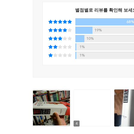
한편, 유기체는 위기에 더욱 강해지는 속성이 있다.
별점별로 리뷰를 확인해 보세
바벨을 들어 올려야 한다. 기술, 경제, 사업 등도
68
무작위성 덕분에 안티프래질하다. 작은 변화에 
19%
월급을 넣어주는 안정적인 회사원은 그렇지 못하다.
10%
안정은 죽음과 같다. 오랜 안정은 리스크의 축적
1%
초래한다. 보행자들은 교통 신호에 따라 길을 건널
1%
책임감에서 비롯되는 집중력에 내재된 안티프래질을
도 마찬가지다.
사커 맘은 아이들의 삶에서 시행착오와 안티프래질
따라 움직여야 하는 멍청이로 만들어버린다. 멍
상황에 부딪히면 어쩔 줄을 모른다. (372쪽)
탈레브는 안티프래질을 확보하는 방안으로 바벨 전
바벨 전략은 중간 지점에서 상황을 그르치지 않는 이
4
금융 부분에 적용할 수 있는 바벨 전략으로는 재