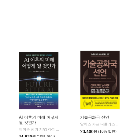
AI 이후의 미래 어떻게
기술공화국 선언
될 것인가
알렉스 카프,니콜라스 자미스카 저/빅데이터닥터(Dr. Jeon YD) 역
퀘어
제이슨 솅커 저/김익성 역
더페이지
|
23,400
원
(10% 할인)
16,920
원
(10% 할인)