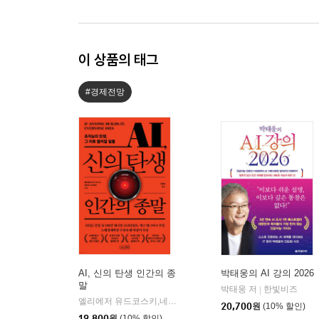
이 상품의 태그
#경제전망
AI, 신의 탄생 인간의 종
박태웅의 AI 강의 2026
말
박태웅 저
한빛비즈
|
엘리에저 유드코스키,네이트 소아레스 공저/고영훈 역
상상스
|
20,700
원
(10% 할인)
19,800
원
(10% 할인)