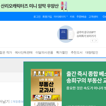
로그인
회원가입
마이페이지
카트
주문/배송
고객센터
Gl
젊은 작가
예사단독판매
이달의사은품
특가할인
추천도서
대량/법인
살아남기
[ 개정증보판 ]