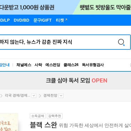
D/LP
DVD/BD
문구
/GIFT
티켓
독서유형검사
장안내
채널예스
사락
예스펀딩
클래스24
RBTI Lab
독서유형검사
크클 심야 독서 모임
OPEN
각국 경제/경제...
경제전망
소득공제
강력추천
블랙 스완
위험 가득한 세상에서 안전하게 