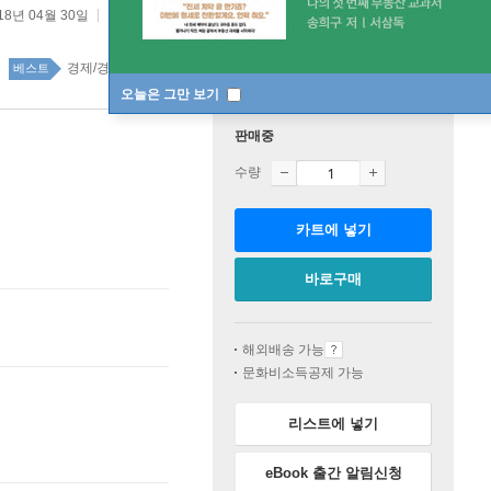
18년 04월 30일
경제/경제학 68위
경제/경제학 top100 265주
베스트
오늘은 그만 보기
판매중
수량
카트에 넣기
바로구매
해외배송 가능
문화비소득공제 가능
리스트에 넣기
eBook 출간 알림신청