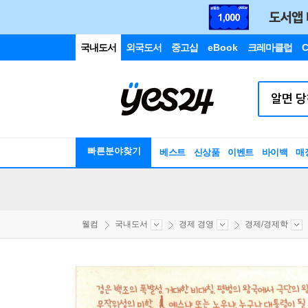
국내도서
외국도서
중고샵
eBook
크레마클럽
C
빠른분야찾기
베스트
신상품
이벤트
바이백
매
웰컴
국내도서
경제 경영
경제/경제학