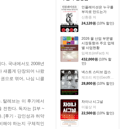
인플레이션은 누구를
부자로 만드는가
신환종 저
24,120
원
(10% 할인)
2026 물 산업 부문별
시장동향과 주요 업체
별 사업현황
임팩트(imFact) 저
432,000
원
(10% 할
다. 국내에서도 2008년
인)
아 새롭게 단장되어 나왔
넥스트 스티브 잡스
제프리 케인(Geoffrey Cain) 저/이민석 역
 권으로 엮어, 나심 니콜
28,800
원
(10% 할인)
. 탈레브는 이 후기에서
차이나 시그널
이필상 저
전한다. 독자는 [1부 ~
22,500
원
(10% 할인)
 [후기 - 강인성과 허약
준비해야 하는지 구체적인