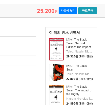
25,200
카트에 넣기
바로구매
원
이 책의 원서/번역서
[원서] The Black
Swan: Second
Edition: The Impact
of the Highly
Taleb, Nassim Nicholas
Improbable: With a
29,310
원
(18% 할인)
New Section: On
Robustness and
Fragility
[원서] The Black
Swan
Taleb, Nassim Nicholas
22,800
원
(20% 할인)
[원서] The Black
Swan: The Impact of
the Highly
Improbable
Nassim Nicholas Taleb/David Chandler (NRT)
24,890
원
(18% 할인)