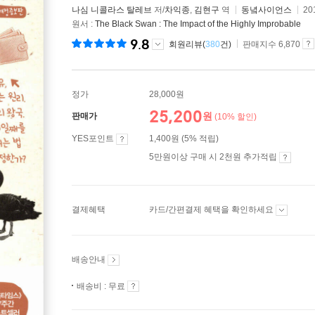
나심 니콜라스 탈레브
저/
차익종
,
김현구
역
동녘사이언스
20
원서 :
The Black Swan : The Impact of the Highly Improbable
9.8
회원리뷰(
380
건)
판매지수 6,870
정가
28,000원
25,200
원
판매가
(10% 할인)
YES포인트
1,400원 (5% 적립)
5만원이상 구매 시 2천원 추가적립
결제혜택
카드/간편결제 혜택을 확인하세요
배송안내
배송비 : 무료