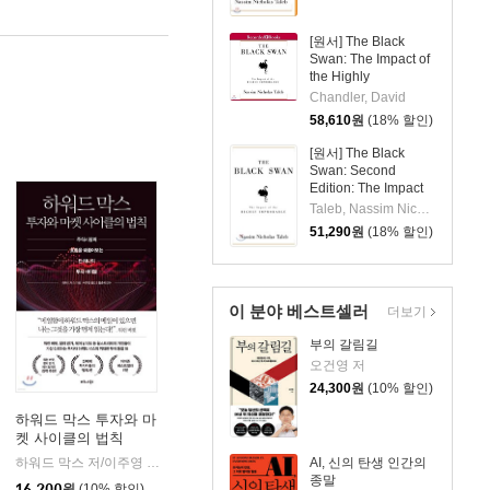
[원서] The Black
Swan: The Impact of
the Highly
Improbable
Chandler, David
58,610
원
(18% 할인)
[원서] The Black
Swan: Second
Edition: The Impact
of the Highly
Taleb, Nassim Nicholas
Improbable: With a
51,290
원
(18% 할인)
New Section: On
Robustness and
Fragility
이 분야 베스트셀러
더보기
부의 갈림길
오건영 저
24,300
원
(10% 할인)
하워드 막스 투자와 마
켓 사이클의 법칙
지식노마드
|
하워드 막스 저/이주영 역/홍춘욱 감수
비즈니스북스
AI, 신의 탄생 인간의
|
종말
16,200
원
(10% 할인)