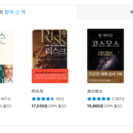
들이
함께 산 책
리스크
코스모스
447건
63건
2,302건
0% 할인)
17,010
원
(10% 할인)
19,800
원
(10% 할인)