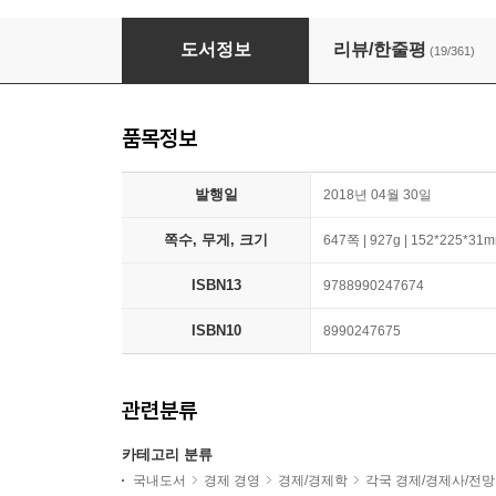
블랙 스완
도서정보
리뷰/한줄평
(19/361)
품목정보
발행일
2018년 04월 30일
쪽수, 무게, 크기
647쪽 | 927g | 152*225*31
ISBN13
9788990247674
ISBN10
8990247675
관련분류
카테고리 분류
국내도서
경제 경영
경제/경제학
각국 경제/경제사/전망