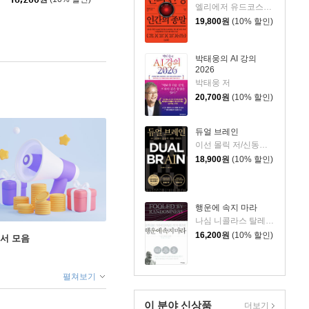
엘리에저 유드코스키,네이트 소아레스 공저/고영훈 역
19,800
원
(10% 할인)
박태웅의 AI 강의
2026
박태웅 저
20,700
원
(10% 할인)
듀얼 브레인
이선 몰릭 저/신동숙 역
18,900
원
(10% 할인)
행운에 속지 마라
나심 니콜라스 탈레브 저/이건 역/신진오 감수
16,200
원
(10% 할인)
도서 모음
펼쳐보기
이 분야 신상품
더보기