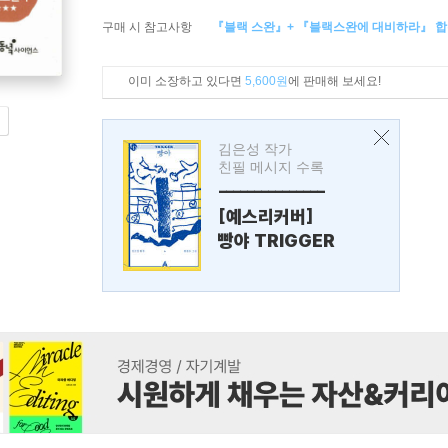
구매 시 참고사항
『블랙 스완』+ 『블랙스완에 대비하라』 
이미 소장하고 있다면
5,600원
에 판매해 보세요!
김은성 작가
친필 메시지 수록
---------------
[예스리커버]
빵야 TRIGGER