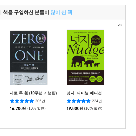
이 책을 구입하신 분들이
많이 산 책
2
/4
제로 투 원 (10주년 기념판)
넛지: 파이널 에디션
206건
224건
16,200
원
(10% 할인)
19,800
원
(10% 할인)